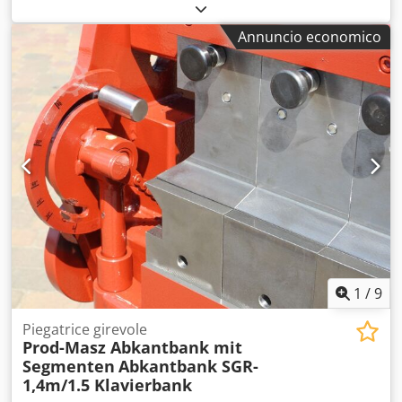
massima di lavoro: 1400 mm. Spessore massimo della
lamiera di acciaio: 2,0 mm. Larghezza della flangia di
Annuncio economico
piegatura: 24 mm. Peso approssimativo della macchina
manuale: 190 kg. Sollevamento della trave superiore in tre
posizioni. Distanza massima libera tra le travi: 80 mm.
Angolo di piegatura: 145 gradi. Prezzo di consegna: 180
euro. Cesoia a rulli disponibile con un supplemento di
prezzo di 350 euro. Cedpjb H Afdjfx Aflerf Saremo lieti di
ricevere una Sua richiesta!
1
/
9
Piegatrice girevole
Prod-Masz Abkantbank mit
Segmenten
Abkantbank SGR-
1,4m/1.5 Klavierbank