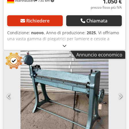
1.050 €
Warthausen
730 km
prezzo fisso più IVA
Richiedere
Chiamata
Condizione:
nuovo
, Anno di produzione:
2025
, Vi offriamo
una vasta gamma di piegatrici per lamiere e cesoie a
ghigliottina. Cosa puoi aspettarti da noi: consegna veloce e
sicura senza complicazioni; consulenza e assistenza
Annuncio economico
competenti durante e dopo la garanzia. Promesso.
Consulenza, consegna o manutenzione? È un piacere. Per
singole macchine o interi pacchetti? Nessun problema.
Conosciamo tutti i nostri dispositivi dentro e fuori. Per
anni. E come produttore, siamo sempre aggiornati. Ti
aspettiamo. direttamente dal produttore Lunghezza utile:
2140 mm CE Spessore massimo della lamiera: 0,8 mm
(acciaio) lamiera di zinco-titanio 0,8 mm, lamiera di
alluminio 1,2 mm, lamiera di rame 1,25 mm Angolo di
piegatura 145 gradi (su richiesta del cliente fino a 165
gradi) Taglio lungo l'intera lunghezza di lavoro Cedpfx
Afecddnfelerf Solleva la parte superiore della guancia in