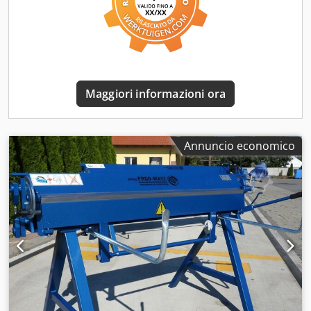
Avete bisogno di un'attrezzatura robusta? Avete esigenze
specifiche? Scriveteci‼️ Realizziamo tutto in modo
professionale e garantendo la massima affidabilità. Prod
Masz è sinonimo di affidabilità. Piegatrice a segmenti tripla
SGR-1250/1,0 mm Dati tecnici: - Larghezza di lavoro
massima: 1250 mm - Angolo di piegatura massimo: 160
Maggiori informazioni ora
gradi - Spessore del bordo di piegatura: 15 mm - Spessore
massimo della lamiera (acciaio): 1,0 mm, alluminio: 1,2 mm
- Peso: 105 kg - Larghezza dei segmenti: 30, 40, 50, 60, 70 e
100 mm - Tre bordi sono dotati di segmenti
Annuncio economico
(segmentazione completa) - Scala graduata - Apertura: 55
mm Lunghezza totale: 1,6 m Altezza: 45 cm Prezzo: 3200
euro Tempi di consegna: ogni settimana Pagamento in
contanti alla consegna Costi di spedizione: 180 euro in
tutta la Germania Attendiamo con interesse il vostro
contatto! Le fatture verranno emesse con aliquota 0% in
caso di cessione intracomunitaria o con l'aggiunta del 19%
di IVA.