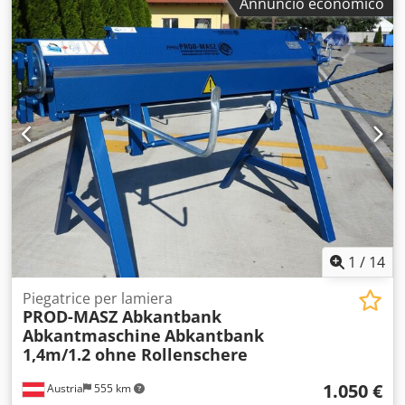
Annuncio economico
lavoro: 2 mm Lunghezza massima di lavoro: 1270 mm
Larghezza massima di apertura: 45 mm Larghezza delle
ganasce: 25 | 30 | 35 | 40 | 45 | 50 | 75 | 100 | 150 | 200
| 250 | 275 mm Angolo massimo di piegatura: 0 - 135 gradi
Peso: 360 kg Larghezza: 1620 mm Profondità: 850 mm
Altezza: 1175 mm
1
/
14
Piegatrice per lamiera
PROD-MASZ Abkantbank
Abkantmaschine
Abkantbank
1,4m/1.2 ohne Rollenschere
1.050 €
Austria
555 km