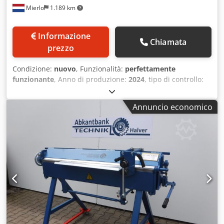
Mierlo
1.189 km
Informazione
Chiamata
prezzo
Condizione:
nuovo
, Funzionalità:
perfettamente
funzionante
, Anno di produzione:
2024
, tipo di controllo:
manuale
, larghezza di lavoro:
1.270 mm
, regolazione della
trave piegatrice:
46 mm
, Angolo di piegatura (max.):
135 °
,
Annuncio economico
spessore lamiera (max.):
2 mm
, regolazione della battuta
posteriore:
manuale
, registro posteriore:
760 mm
, peso
complessivo:
380 kg
, lunghezza totale:
1.600 mm
,
larghezza totale:
850 mm
, altezza totale:
1.175 mm
,
Equipaggiamento:
documentazione / manuale
, Lama
superiore e inferiore scomponibili in segmenti Include
fermo posteriore manuale CILINDRO PNEUMATICO!!!
Capacità massima di piegatura su tutta la lunghezza di
lavoro: 2 mm Lunghezza massima di lavoro: 1270 mm
Larghezza massima di apertura: 46 mm Larghezza delle
ganasce: 25 | 30 | 35 | 40 | 45 | 50 | 75 | 100 | 150 | 200