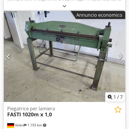
PNEUMATICO!!! Capacità massima di piegatura sull’intera
lunghezza di lavoro: 1,5 mm. Lunghezza massima di
Annuncio economico
lavoro: 1500 mm. Larghezza massima di apertura: 43 mm.
Larghezza delle ganasce: 25 | 30 | 35 | 40 | 45 | 50 | 75 |
100 | 150 | 200 | 2x 250 | 275 mm. Angolo massimo di
piegatura: 0 - 135 gradi. Peso: 450 kg. Larghezza: 1820 mm.
Profondità: 850 mm. Altezza: 1175 mm.
1
/
7
Piegatrice per lamiera
FASTI
1020m x 1,0
Velen
1.193 km