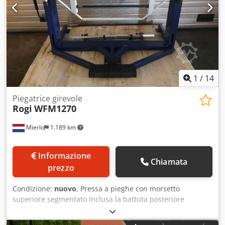
macchina ca. LxPxA: 2,6 x 1,1 x 1,7 m Dimensioni
idrauliche: 1400 x 700 x 1480 mm Prestazioni di flessione
2,5 mm con resistenza di circa 400 N/mm² Idraulico
OILTECH con ca. 200 litri *
1
/
14
Piegatrice girevole
Rogi
WFM1270
Mierlo
1.189 km
Informazione
Chiamata
prezzo
Condizione:
nuovo
, Pressa a pieghe con morsetto
superiore segmentato Inclusa la battuta posteriore
manuale Crjdpfxoga T Dhs Aflof CILINDRO PNEUMATICO!!!
Capacità massima di piegatura sull'intera lunghezza di