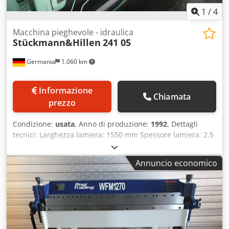
1
/
4
Macchina pieghevole - idraulica
Stückmann&Hillen
241 05
Germania
1.060 km
Informazione
Chiamata
prezzo
Condizione:
usata
, Anno di produzione:
1992
, Dettagli
tecnici: Larghezza lamiera: 1550 mm Spessore lamiera: 2,5
mm Larghezza stand: 1630 mm Lunghezza lama: 1550 mm
Regolazione della corsa: Trave superiore: 90manuale /
Annuncio economico
70idr. mm Regolazione corsa: canale inferiore/canale di
piegatura: 105 manuale mm Cjdpfxeu Ib Ans Aflorf
Regolazione corsa: scala di curvatura: 40 mm Angolo di
piegatura max.: 93 (piegatura L/Z) e piegatura 180°°
Registro posteriore: no - no Fabbisogno energetico totale:
4,5 kW Peso della macchina circa: 1,8 t Dimensioni della