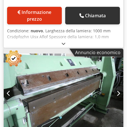
Informazione
Chiamata
prezzo
Condizione:
nuovo
, Larghezza della lamiera: 1000 mm
Crsdpfozhn Uisx Aflof Spessore della lamiera: 1,0 mm
Distanza tra i supporti: 1030 mm Apertura: 80 mm Angolo
di piegatura massimo: 135° Potenza totale richiesta:
Annuncio economico
funzionamento manuale Peso della macchina: circa 0,15 t
Ingombro: circa 1,3 x 0,8 x 1,2 m