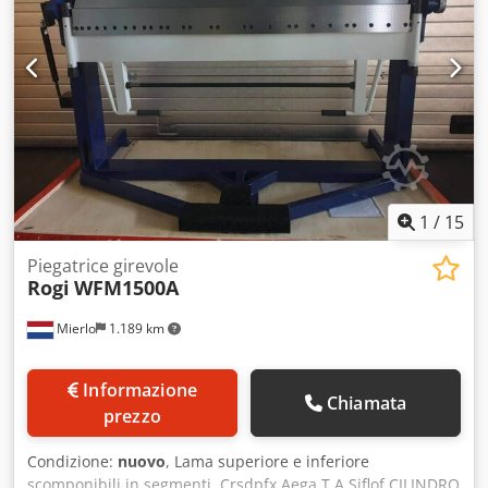
Profondità: 850 mm Altezza: 1175 mm
1
/
15
Piegatrice girevole
Rogi
WFM1500A
Mierlo
1.189 km
Informazione
Chiamata
prezzo
Condizione:
nuovo
, Lama superiore e inferiore
scomponibili in segmenti. Crsdpfx Aega T A Sjflof CILINDRO