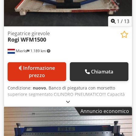
1
/
13
Piegatrice girevole
Rogi
WFM1500
Mierlo
1.189 km
Informazione
Chiamata
prezzo
Condizione:
nuovo
, Banco di piegatura con morsetto
superiore segmentato CILINDRO PNEUMATICO!!! Capacità
massima di piegatura sull'intera lunghezza di lavoro: 1,5
mm Lunghezza massima di lavoro: 1500 mm Larghezza
Annuncio economico
massima di apertura: 48 mm Cjdsga T Dlopfx Aflerf
Larghezza delle dita: 25 | 30 | 35 | 40 | 45 | 50 | 75 | 100
| 150 | 200 | 2x 250 | 275 mm Angolo massimo di
piegatura: 0 - 135 gradi Peso: 430 kg Larghezza: 1820 mm