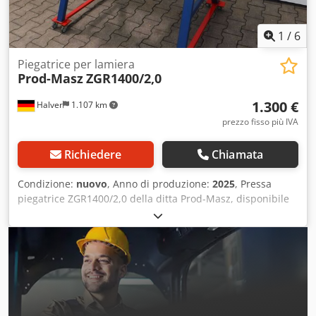
| 250 | 275 mm Angolo massimo di piegatura: 0 - 135 Peso:
380 kg Csdpfx Afsga T A Isljrf Larghezza: 1600 mm
Profondità: 850 mm Altezza: 1175 mm
1
/
6
Piegatrice per lamiera
Prod-Masz
ZGR1400/2,0
1.300 €
Halver
1.107 km
prezzo fisso più IVA
Richiedere
Chiamata
Condizione:
nuovo
, Anno di produzione:
2025
, Pressa
piegatrice ZGR1400/2,0 della ditta Prod-Masz, disponibile
in loco per una prova pratica e per l'acquisto immediato.
Consegna gratuita fino a 150 km. In loco, riceverete una
formazione tecnica specifica. - Larghezza di lavoro: 1400
mm - Spessore della lamiera fino a 2,0 mm (metalli non
ferrosi) - Angolo di piegatura fino a 145° - Apertura: 80 mm
- Scala graduata - Blocco per angoli di piegatura
preimpostati - Piano di appoggio per le lamiere - Blocco di