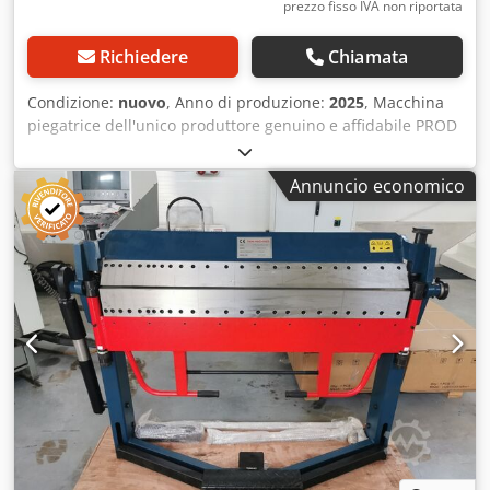
prezzo fisso IVA non riportata
Richiedere
Chiamata
Condizione:
nuovo
, Anno di produzione:
2025
, Macchina
piegatrice dell'unico produttore genuino e affidabile PROD
MASZ® La società "Prod-Masz" è un'azienda innovativa di
medie dimensioni che produce e vende macchine per la
Annuncio economico
lavorazione della lamiera. Una piegatrice eseguita
professionalmente è la base per anni di utilizzo della
macchina. Ecco perché è importante avere al proprio
fianco un'azienda affidabile. Piegatrice girevole a banco
pieghevole 1400/1.2 Direttamente dal produttore!!!
Specifiche tecniche: max. lunghezza utile 1400 mm fino a
lamiera d'acciaio 1,2 mm il peso circa 150 kg Spessore
della trave di flessione: 15 mm il taglio con le forbici lungo
tutta la lunghezza di lavoro Solleva la parte superiore della
guancia in tre strati larghezza libera massima tra le
guance 100 mm Garanzia: 12 mesi consegniamo la merce
con il nostro furgone Certificato CE Cjdob Hdx Tepfx Aflorf
Prezzo: 1050 euro Tempi di consegna: ogni settimana