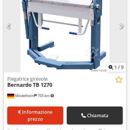
1
/
9
Piegatrice girevole
Bernardo
TB 1270
Mindelheim
705 km
Informazione
Chiamata
prezzo