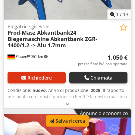
1
/
13
Piegatrice girevole
Prod-Masz Abkantbank24
Biegemaschine
Abkantbank ZGR-
1400/1.2 -> Alu 1.7mm
1.050 €
Plauen
961 km
prezzo fisso IVA non riportata
Richiedere
Chiamata
Condizione:
nuovo
, Anno di produzione:
2025
, Il rapporto
personale con i nostri partner e clienti è la nostra massima
priorità. Solo attraverso una collaborazione intensa, fin
dalla fase di pianificazione, è possibile raggiungere gli
Annuncio economico
obiettivi desiderati. Pressa piegatrice 1400/1.2 Crsdpecpn
Salva ricerca
E Aefx Aflsf Dati tecnici: lunghezza massima di lavoro: 1400
mm adatta per lamiere di acciaio fino a 1,2 mm peso
approssimativo: 150 kg taglio con cesoia su tutta la