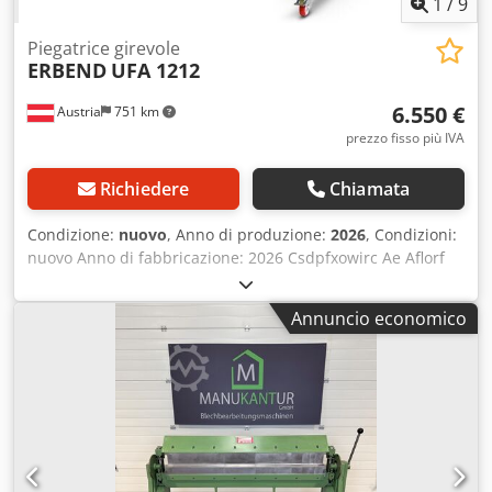
1
/
9
Piegatrice girevole
ERBEND
UFA 1212
6.550 €
Austria
751 km
prezzo fisso più IVA
Richiedere
Chiamata
Condizione:
nuovo
, Anno di produzione:
2026
, Condizioni:
nuovo Anno di fabbricazione: 2026 Csdpfxowirc Ae Aflorf
Numero di magazzino: 080200 Tempi di consegna:
immediati, salvo vendite precedenti Paese di origine:
Annuncio economico
Turchia Prezzo: 6.550 € Rata di leasing: 126,42 €
Disponibilità in magazzino: 1 Lunghezza di piegatura: 1250
mm Spessore della lamiera (420 N/mm²): 1,25 mm
Spessore massimo della lamiera – acciaio inossidabile: 0,8
mm Spessore massimo della lamiera – alluminio: 2 mm
Angolo massimo di piegatura: 150 ° Battistrada posteriore:
manuale, 500 mm Apertura massima senza utensili: 200
mm Lunghezza: 1500 mm Larghezza: 750 mm Altezza: 1715