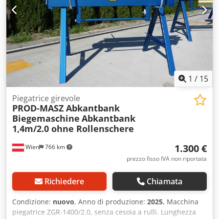
1
/
15
Piegatrice girevole
PROD-MASZ Abkantbank
Biegemaschine
Abkantbank
1,4m/2.0 ohne Rollenschere
1.300 €
Wien
766 km
prezzo fisso IVA non riportata
Richiedere
Chiamata
Condizione:
nuovo
, Anno di produzione:
2025
, Macchina
piegatrice ZGR-1400/2.0, senza cesoia a rulli. Lunghezza