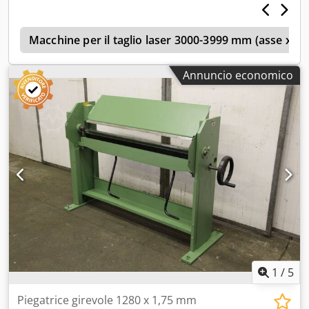
ammortizzatori nella barra superiore e nella barra di
piegatura • in ottime condizioni tecniche • in ottimo stato
t
estetico • Disponibile immediatamente senza tempi di
Macchine per il taglio laser 3000-3999 mm (asse x)
consegna • Peso: ca. 500 kg Crjdpfx Asy Dz Sioflef Visione e
prova su richiesta.
Annuncio economico
1
/
5
Piegatrice girevole 1280 x 1,75 mm