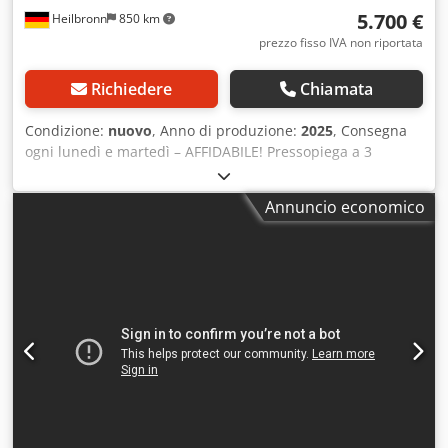
5.700 €
Heilbronn
850 km
prezzo fisso IVA non riportata
Richiedere
Chiamata
Condizione:
nuovo
, Anno di produzione:
2025
, Consegna
ogni lunedì e martedì – AFFIDABILE! Pressopiega a 3
segmenti con comando a pedale Cjdpec I T Txofx Aflsrf
Prodotto nell’UE Pressopiega con comando a pedale Morsa
Annuncio economico
superiore, morsa inferiore e morsa piegatrice segmentate -
Segmenti di piegatura rettificati con precisione - Segmenti
con triplo sistema di guida per una regolazione semplice e
rapida - Pressopiega con comando a pedale, completa -
Grazie agli inserti a «tastiera» nella morsa superiore,
inferiore e nella morsa piegatrice, si ottiene un elevato
numero di possibilità di piegatura - Morsa superiore,
morsa inferiore e morsa piegatrice segmentate («tastiera»)
- I segmenti sono mobili ed estraibili - Segmenti di
piegatura rettificati con precisione, realizzati in acciaio
speciale estremamente resistente e duro - La morsa
piegatrice è molto facile da utilizzare grazie a una molla di