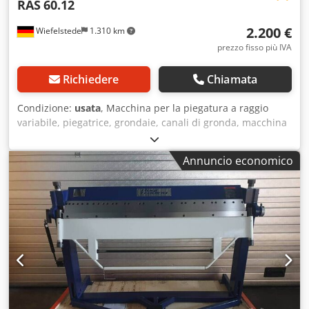
RAS
60.12
2.200 €
Wiefelstede
1.310 km
prezzo fisso più IVA
Richiedere
Chiamata
Condizione:
usata
, Macchina per la piegatura a raggio
variabile, piegatrice, grondaie, canali di gronda, macchina
per la sagomatura di bordi, macchina per la profilatura di
bordi - Larghezza massima di lavoro: 1280 mm - Spessore
Annuncio economico
massimo della lamiera: 1,75 mm Crsdpfx Afody Rhdeljf -
Apertura: 180 mm - Bloccaggio tramite: vite senza fine -
Angolo di piegatura regolabile tramite: fermo - Dimensioni:
1850/600/A1240 mm - Peso: 380 kg