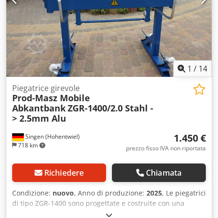
1
/
14
Piegatrice girevole
Prod-Masz Mobile
Abkantbank
ZGR-1400/2.0 Stahl -
> 2.5mm Alu
1.450 €
Singen (Hohentwiel)
718 km
prezzo fisso IVA non riportata
Richiedere
Chiamata
Condizione:
nuovo
, Anno di produzione:
2025
, Le piegatrici
di tipo ZGR-1400 sono progettate e costruite con una
struttura solida, adatte all’elaborazione di zinco, alluminio