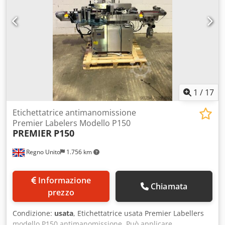
1
/
17
Etichettatrice antimanomissione
Premier Labelers Modello P150
PREMIER
P150
Regno Unito
1.756 km
Informazione
Chiamata
prezzo
Condizione:
usata
, Etichettatrice usata Premier Labellers
modello P150 antimanomissione. Può applicare