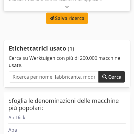
etichette/sigilli antimanomissione fronte e retro su cartoni
e scatole. Capacità approssimativa 150 pz/min. Dcjdpfx
Salva ricerca
Aceymazyo Usk
Etichettatrici usato
(1)
Cerca su Werktuigen con più di 200.000 macchine
usate.
Cerca
Sfoglia le denominazioni delle macchine
più popolari:
Ab Dick
Aba