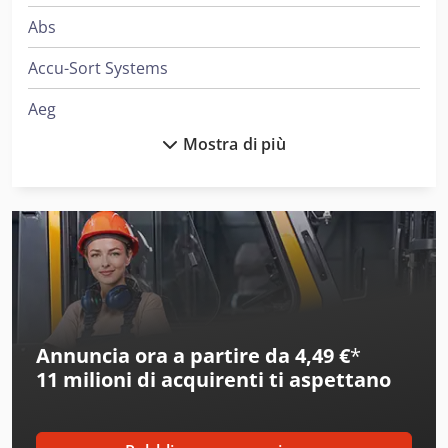
Abs
Accu-Sort Systems
Aeg
Mostra di più
Ajk
Ake
Alber
Alberti
Alcoa
Annuncia ora a partire da 4,49 €
*
Ams
11 milioni di acquirenti
ti aspettano
Amt
Aro