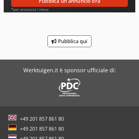
Pubblica un annuncio ora
Atb
*per annuncio / mese
Ausa
Avia
Pubblica qui
Beka-Mak
Bianco
Werktuigen.it è sponsor ufficiale di:
Buehler
Case
Clark
Costa
+49 201 857 861 80
Dea
+49 201 857 861 80
Dr. Boy
+49 201 857 861 80