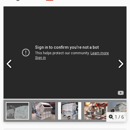
1
/
6