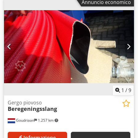
Annuncio economico
1
/
9
Gergo piovoso
Beregeningsslang
Goudriaan
1.257 km
Informazione