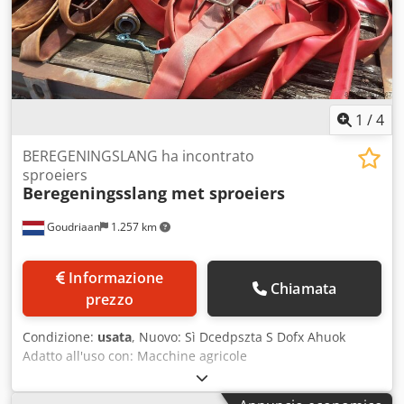
1
/
4
BEREGENINGSLANG ha incontrato
sproeiers
Beregeningsslang met sproeiers
Goudriaan
1.257 km
Informazione
Chiamata
prezzo
Condizione:
usata
, Nuovo: Sì Dcedpszta S Dofx Ahuok
Adatto all'uso con: Macchine agricole