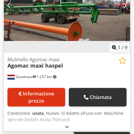
1
/
9
Mulinello Agomac maxi
Agomac maxi haspel
Goudriaan
1.257 km
Informazione
Chiamata
prezzo
Condizione:
usata
, Nuovo: Sì Adatto all'uso con: Macchine
agricole Dsdpfx Aszta Thjhuock