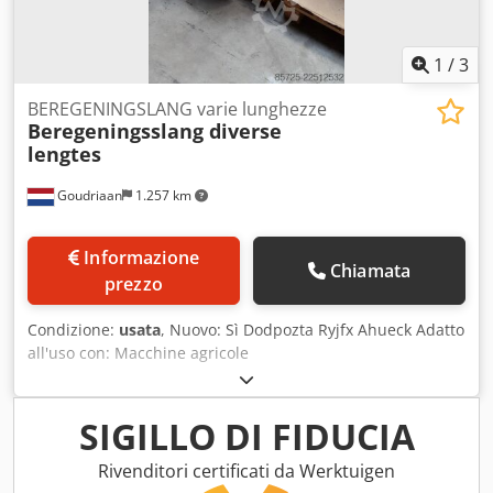
1
/
3
BEREGENINGSLANG varie lunghezze
Beregeningsslang diverse
lengtes
Goudriaan
1.257 km
Informazione
Chiamata
prezzo
Condizione:
usata
, Nuovo: Sì Dodpozta Ryjfx Ahueck Adatto
all'uso con: Macchine agricole
SIGILLO DI FIDUCIA
Rivenditori certificati da Werktuigen