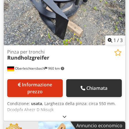
1
/
3
Pinza per tronchi
Rundholzgreifer
Oberleichtersbach
960 km
Informazione
Chiamata
prezzo
Condizione:
usata
, Larghezza della pinza: circa 550 mm.
Dcodpfx Ahezr D Nksujk
Annuncio economico