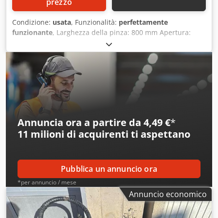
prezzo
Condizione:
usata
, Funzionalità:
perfettamente
funzionante
, Larghezza della pinza: 800 mm Apertura:
circa 1.200 mm dotata di sistema di attacco rapido Dcjdpfx
Ahjzr D I Teujk
Annuncia ora a partire da 4,49 €
*
11 milioni di acquirenti
ti aspettano
Pubblica un annuncio ora
*per annuncio / mese
Annuncio economico