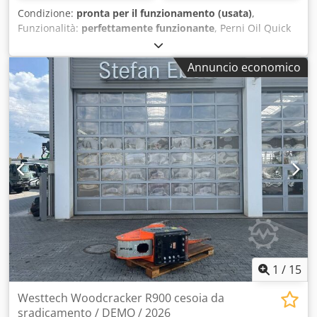
Condizione:
pronta per il funzionamento (usata)
,
Funzionalità:
perfettamente funzionante
, Perni Oil Quick
ØStelo Distanza perni Prezzo: OQ70 60/60 280 330 3.000,00
€ OQ80 90/90 345 510 3.500,00 € OQ80 90/90 353 515
Annuncio economico
3.500,00 € QO80 90/90 355 510 3.500,00 € OQ80 100/90 387
530 3.500,00 € OQ80 100/100 420 610 3.500,00 € OQ80
90/90 350 510 3.500,00 € OQ80 90/90 350 500 3.500,00 €
OQ80 90/90 350 510 3.500,00 € OQ80 80/80 310 475
3.500,00 € OQ90 110/100 440 595 18.000,00 € OQ90 senza
attacco 15.000,00 € OQ90 110/110 470 590 18.000,00 €
Verachtert Perni Ø Stelo Distanza perni CW40 80/80 310
445 2.000,00 € Lehnhoff Perni Ø Stelo Distanza perni HS21
80/80 465 333 2.000,00 € HS21 80/80 305 475 2.000,00 €
Disponibili anche piastre di montaggio aggiuntive Dcedpfx
Aoxhdh Sohujk Liebherr Perni Ø Stelo Distanza perni SWA
48 65/65 253 370 2.000,00 € SWA 48 80/70 350 420 2.000,00
€ SWA 48 80/80 327 460 2.000,00 €
1
/
15
Westtech Woodcracker R900 cesoia da
sradicamento / DEMO / 2026