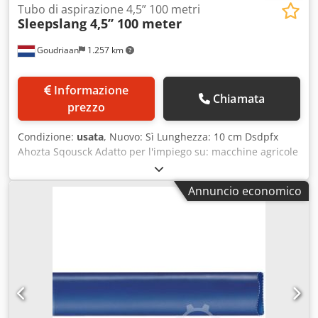
Tubo di aspirazione 4,5” 100 metri
Sleepslang 4,5” 100 meter
Goudriaan
1.257 km
Informazione
Chiamata
prezzo
Condizione:
usata
, Nuovo: Sì Lunghezza: 10 cm Dsdpfx
Ahozta Sqousck Adatto per l'impiego su: macchine agricole
Annuncio economico