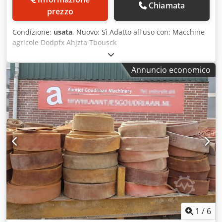
Chiamata
prezzo
Condizione:
usata
, Nuovo: Sì Adatto all'uso con: Macchine
agricole Dodpfx Ahjzta Tbousck
Annuncio economico
1
/
6