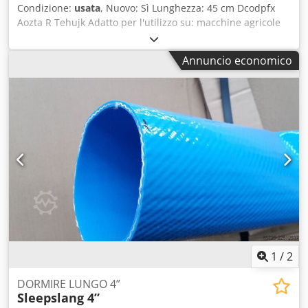
Condizione:
usata
, Nuovo: Sì Lunghezza: 45 cm Dcodpfx
Aozta R Tehujk Adatto per l'utilizzo su: macchine agricole
Annuncio economico
1
/
2
DORMIRE LUNGO 4”
Sleepslang 4”