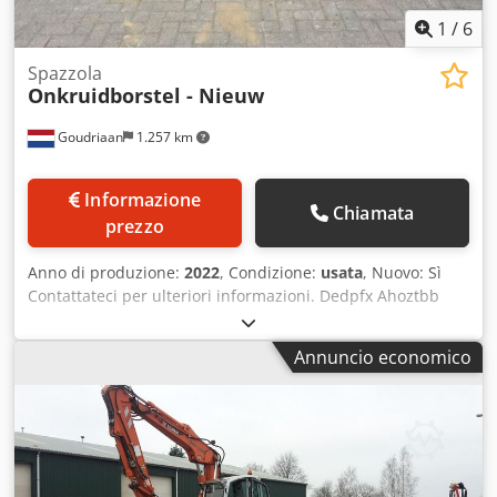
1
/
6
Spazzola
Onkruidborstel - Nieuw
Goudriaan
1.257 km
Informazione
Chiamata
prezzo
Anno di produzione:
2022
, Condizione:
usata
, Nuovo: Sì
Contattateci per ulteriori informazioni. Dedpfx Ahoztbb
Tjusck
Annuncio economico