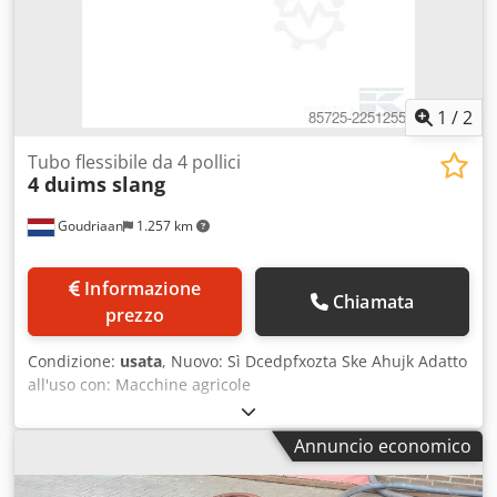
1
/
2
Tubo flessibile da 4 pollici
4 duims slang
Goudriaan
1.257 km
Informazione
Chiamata
prezzo
Condizione:
usata
, Nuovo: Sì Dcedpfxozta Ske Ahujk Adatto
all'uso con: Macchine agricole
Annuncio economico