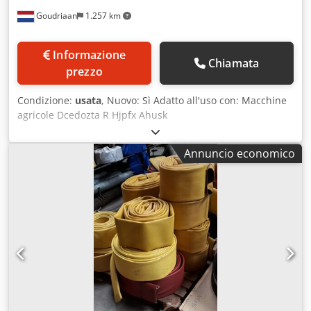
Goudriaan
1.257 km
Informazione
Chiamata
prezzo
Condizione:
usata
, Nuovo: Sì Adatto all'uso con: Macchine
agricole Dcedozta R Hjpfx Ahusk
Annuncio economico