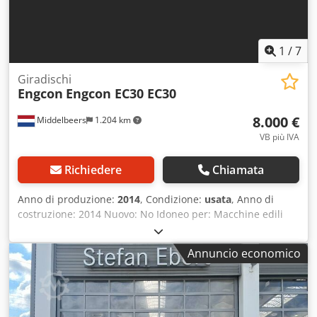
Peso a vuoto: 570 kg Per ulteriori informazioni, si prega di
contattare Marius Herden.
1
/
7
Giradischi
Engcon
Engcon EC30 EC30
8.000 €
Middelbeers
1.204 km
VB più IVA
Richiedere
Chiamata
Anno di produzione:
2014
, Condizione:
usata
, Anno di
costruzione: 2014 Nuovo: No Idoneo per: Macchine edili
Condizione generale: molto buona Condizione tecnica:
molto buona Condizione estetica: molto buona Per ulteriori
Annuncio economico
informazioni si prega di contattare Ernst van Hek. In
vendita: Tiltrotator Engcon EC30 (2014) con pinza integrata
Aumentate l’efficienza e la versatilità del vostro escavatore
pesante con questo robusto tiltrotator Engcon EC30.