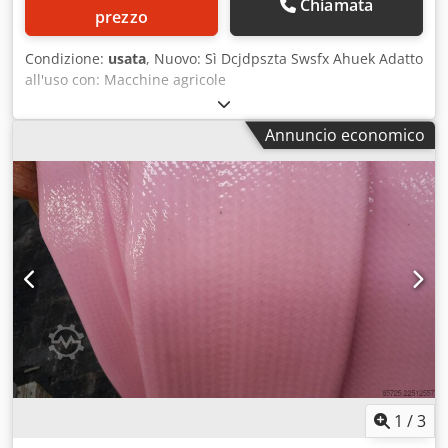
Chiamata
prezzo
Condizione:
usata
, Nuovo: Sì Dcjdpszta Swsfx Ahuek Adatto
all'uso con: Macchine agricole
Annuncio economico
1
/
3