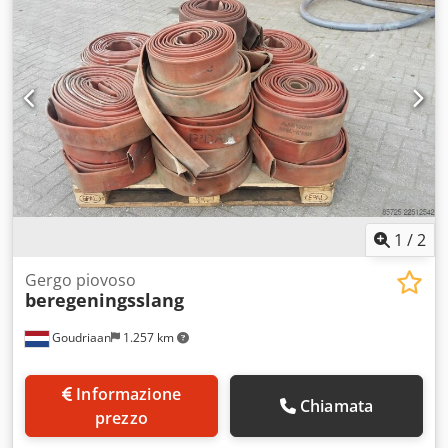
1
/
2
Gergo piovoso
beregeningsslang
Goudriaan
1.257 km
Informazione
Chiamata
prezzo