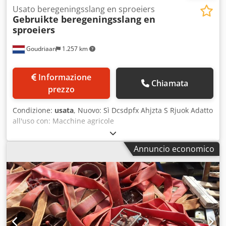
Usato beregeningsslang en sproeiers
Gebruikte beregeningsslang en
sproeiers
Goudriaan
1.257 km
Informazione
Chiamata
prezzo
Condizione:
usata
, Nuovo: Sì Dcsdpfx Ahjzta S Rjuok Adatto
all'uso con: Macchine agricole
Annuncio economico