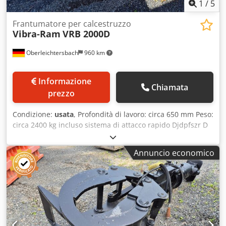
1
/
5
Frantumatore per calcestruzzo
Vibra-Ram
VRB 2000D
Oberleichtersbach
960 km
Informazione
Chiamata
prezzo
Condizione:
usata
, Profondità di lavoro: circa 650 mm Peso:
circa 2400 kg incluso sistema di attacco rapido Djdpfszr D
Slsx Ahueck
Annuncio economico