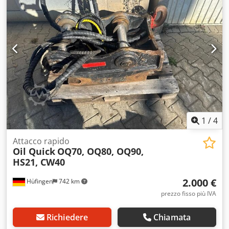
1
/
4
Attacco rapido
Oil Quick
OQ70, OQ80, OQ90,
HS21, CW40
2.000 €
Hüfingen
742 km
prezzo fisso più IVA
Richiedere
Chiamata