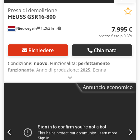
Presa di demolizione
HEUSS
GSR16-800
7.995 €
Nieuwegein
1.262 km
prezzo fisso più IVA
Richiedere
Chiamata
Condizione:
nuovo
, Funzionalità:
perfettamente
funzionante
, Anno di produzione:
2025
, Benna
selezionatrice e da demolizione Heuss GSR16-800 Per
escavatore fino a 16 tonnellate Csdew Hf Ugspfx Ahrorf
Annuncio economico
Inclusa attrezzatura di attacco a scelta (CW30, MS10, S-link,
ecc.) Rotatore integrato con 2 motori idraulici Benna in
Hardox 400, telaio in Weldox 700 Perni temprati st42
Cr/Mdn 4 Pressione di serraggio max 350 bar Pressione di
rotazione max 190 bar Peso: 860 kg Apertura: 1800 mm
Larghezza: 800 mm