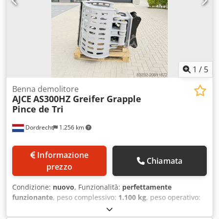
anche in versione non rotante! Contattaci per maggiori
dettagli. Spedizione in tutto il mondo. Grijper, gripen,
Pince de Tri, Greifer, Grapin. Credpfxox Tqlwo Ahrsf
1
/
5
Benna demolitore
AJCE
AS300HZ Greifer Grapple
Pince de Tri
Dordrecht
1.256 km
Informazione
Chiamata
prezzo
Condizione:
nuovo
, Funzionalità:
perfettamente
funzionante
, peso complessivo:
1.100 kg
, peso operativo:
1.100 kg
, sospensione:
acciaio
, Anno di produzione:
2026
,
Equipaggiamento:
idraulica del gripper
, La pinza AJCE