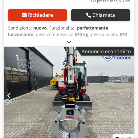
EXW prezzo fisso più IVA
Richiedere
Chiamata
Condizione:
nuovo
, Funzionalità:
perfettamente
funzionante
, peso complessivo:
570 kg
, peso a vuoto:
570
kg
, peso operativo:
570 kg
, Anno di produzione:
2025
, per
classe di peso degli escavatori: 7-11 tonnellate con benna
Annuncio economico
standard tipo B per demolizioni capacità (SAE): 0,3 m³ peso
(senza adattatore): 570 kg apertura massima: 1560 mm
Cjdezdt Hispfx Ahrorf altezza chiuso: 1300 mm altezza
aperto: 1130 mm larghezza: 650 mm forza all'estremità:
3.500 kg rotazione idraulica a 360° pressione di esercizio:
250/280 bar volume dell'olio apertura/chiusura: 40-60
l/min pressione di esercizio rotazione: 140 bar volume
dell'olio rotazione: 15 l/min inclusa piastra adattatore
Lehnhoff MS08 inclusa valvola di mantenimento del carico
lama a vite reversibile Caratteristiche e proprietà
•Realizzazione con acciai temprati di alta qualità e
resistenti all'usura, preferibilmente HARDOX© 450 e
STRENX© 700 •Ampia apertura con maggiore volume
•Dispositivo di rotazione idraulico a 360° per un