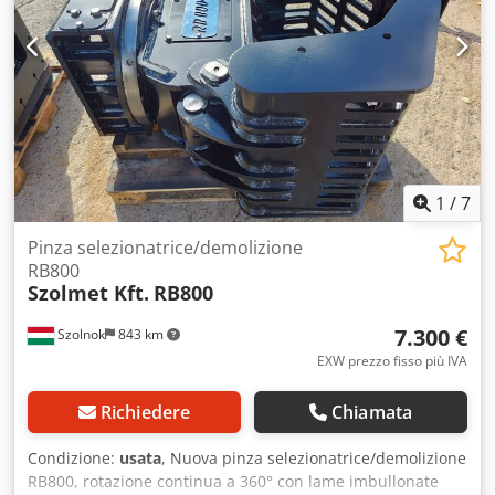
1
/
7
Pinza selezionatrice/demolizione
RB800
Szolmet Kft.
RB800
7.300 €
Szolnok
843 km
EXW prezzo fisso più IVA
Richiedere
Chiamata
Condizione:
usata
, Nuova pinza selezionatrice/demolizione
RB800, rotazione continua a 360° con lame imbullonate