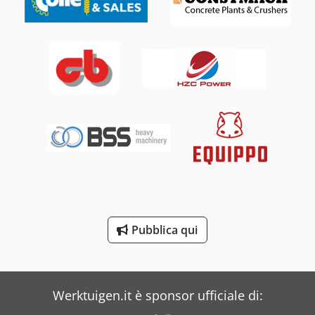
Avia
Beka-Mak
Bianco
Bonfiglioli
Buehler
Costa
Daf
Dea
Pubblica qui
Dr. Boy
Durwen
Werktuigen.it è sponsor ufficiale di: