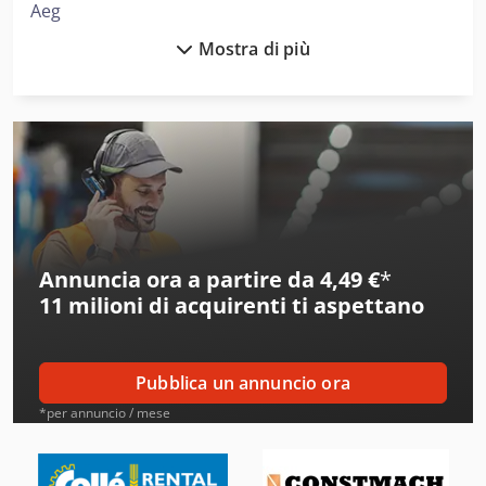
Aeg
Mostra di più
Ake
Alber
Alberti
Alcoa
Ams
Annuncia ora a partire da 4,49 €
*
Amt
11 milioni di acquirenti
ti aspettano
Aro
Atb
Pubblica un annuncio ora
Atlas Copco
*per annuncio / mese
Ausa