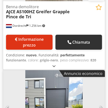
Benna demolitore
AJCE
AS100HZ Greifer Grapple
Pince de Tri
Dordrecht
1.256 km
Informazione
Chiamata
prezzo
Condizione:
nuovo
, Funzionalità:
perfettamente
funzionante
, colore:
grigio-nero
, peso complessivo:
820
kg
, peso operativo:
820 kg
, Anno di produzione:
2026
, La
benna selezionatrice AJCE Europe AS100HZ è una pinza da
Annuncio economico
820 kg non rotante. Dotata di serie di attacco S, lame
intercambiabili, doppio cilindro e valvola di
sicurezza/mantenimento carico. L’AS100HZ è adatta per
escavatori da 16 a 22 tonnellate. Modello rinforzato, ideale
per lavori di demolizione pesante. Disponiamo di una
gamma completa di pinze selezionatrici da 75kg a 2000kg
presso il nostro magazzino nei Paesi Bassi. Disponibile