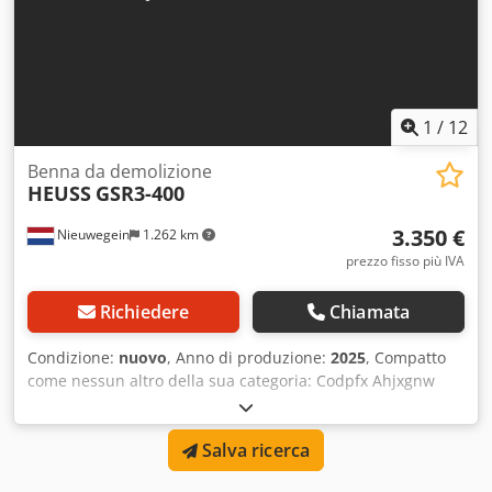
1
/
12
Benna da demolizione
HEUSS
GSR3-400
3.350 €
Nieuwegein
1.262 km
prezzo fisso più IVA
Richiedere
Chiamata
Condizione:
nuovo
, Anno di produzione:
2025
, Compatto
come nessun altro della sua categoria: Codpfx Ahjxgnw
Iorjrf Benna demolitore & selezionatrice Heuss GSR3-400
Adatta per escavatore da 3 ton Attacco (CW05, MS01 ecc)
Salva ricerca
incluso nel prezzo. Rotatore con ralla/hidromotore
integrato. Completamente realizzata in HARDOX 400 e