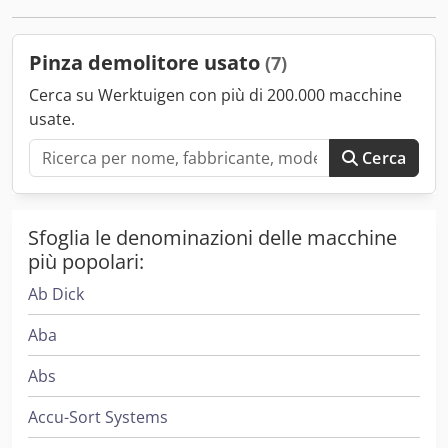
WELDOX 690. Lame di usura intercambiabili HB500 Perni in
acciaio temprato Cr/Mdn 4 Forza di serraggio max. 300 bar
Rotazione max. 160 bar Peso: 162 kg Apertura: 870 mm
Pinza demolitore usato
(7)
Larghezza: 400 mm Disponibile anche in versione pinza
per legno.
Cerca su Werktuigen con più di 200.000 macchine
usate.
Cerca
Sfoglia le denominazioni delle macchine
più popolari:
Ab Dick
Aba
Abs
Accu-Sort Systems