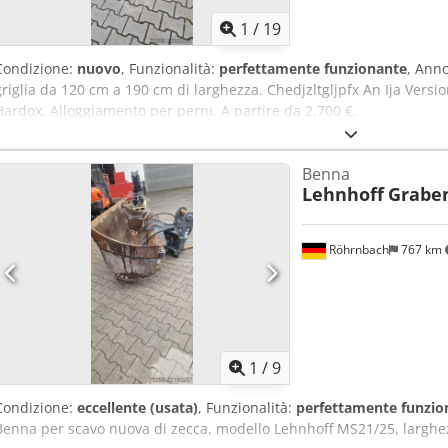
1
/
19
Condizione:
nuovo
, Funzionalità:
perfettamente funzionante
, Ann
griglia da 120 cm a 190 cm di larghezza. Chedjzltgljpfx An Ija Versi
Hardox. Alloggiamento per perni. A partire da 2.700 €.
Benna
Lehnhoff
Grabe
Röhrnbach
767 km
1
/
9
Condizione:
eccellente (usata)
, Funzionalità:
perfettamente funzio
Benna per scavo nuova di zecca, modello Lehnhoff MS21/25, larghe