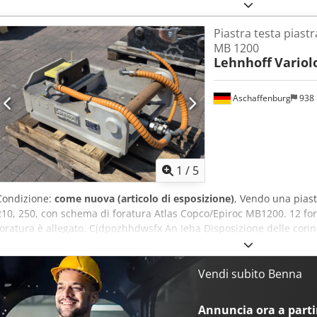
Piastra testa piastr
MB 1200
Lehnhoff
Variol
Aschaffenburg
938
1
/
5
Condizione:
come nuova (articolo di esposizione)
, Vendo una piast
210, 250, con schema di foratura Atlas Copco/Epiroc MB1200. 12 fo
foratura è allegato. Cjdpozhhdwsfx An Ieha Disposizione delle connes
dell'olio, nonché per la linea di sicurezza. Adatta per separatori, fre
testa non è mai stata utilizzata in produzione. È stata montata sol
iera.
Vendi subito Benna
Annuncia ora a partir