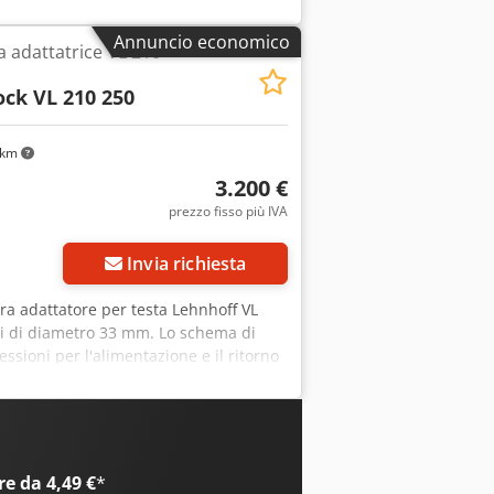
Annuncio economico
a adattatrice VL 210
ock VL 210 250
 km
3.200 €
prezzo fisso più IVA
Invia richiesta
ra adattatore per testa Lehnhoff VL
ri di diametro 33 mm. Lo schema di
sioni per l'alimentazione e il ritorno
satrici, martelli pneumatici, ecc. La
o una volta su un separatore per una
e da 4,49 €
*