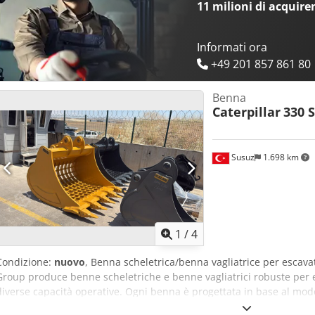
11 milioni di acquire
Informati ora
+49 201 857 861 80
Benna
Caterpillar
330 
Susuz
1.698 km
1
/
4
Condizione:
nuovo
, Benna scheletrica/benna vagliatrice per escav
Group produce benne scheletriche e benne vagliatrici robuste per e
diverse capacità operative. Ogni benna è progettata in base al model
operative, alla larghezza della benna richiesta e alla dimensione del