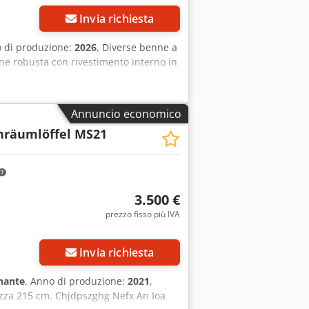
Invia richiesta
o di produzione:
2026
, Diverse benne a
one robusta con rivestimento interno in
Annuncio economico
nräumlöffel MS21
3.500 €
prezzo fisso più IVA
Invia richiesta
nante
, Anno di produzione:
2021
,
zza 215 cm. Chjdpszghg Nefx An Ioa