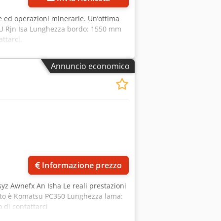
e ed operazioni minerarie. Un’ottima
 U Rjn Isa Lunghezza bordo: 1550 mm
ttarci.
Annuncio economico
Informazione prezzo
z Awnefx An Isha Le reali prestazioni
foto è Komatsu PC350 Lunghezza lama:
 di contattarci