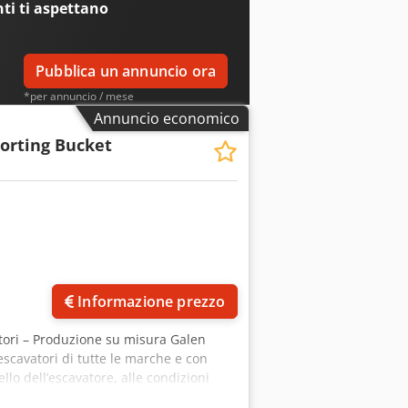
nti
ti aspettano
Pubblica un annuncio ora
*per annuncio / mese
Annuncio economico
Sorting Bucket
Informazione prezzo
atori – Produzione su misura Galen
scavatori di tutte le marche e con
lo dell’escavatore, alle condizioni
la maglia di vagliatura. Principali