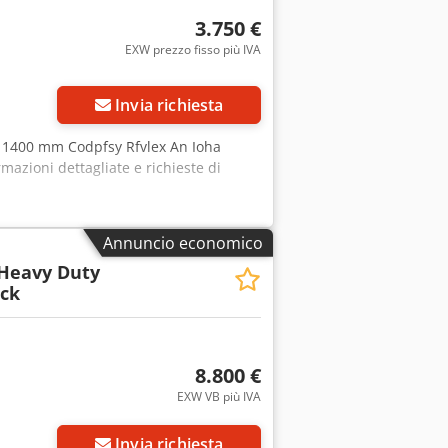
3.750 €
EXW prezzo fisso più IVA
Invia richiesta
: 1400 mm Codpfsy Rfvlex An Ioha
mazioni dettagliate e richieste di
Annuncio economico
Heavy Duty
ock
8.800 €
EXW VB più IVA
più foto
Invia richiesta