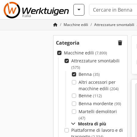
Italia
Macchine edili
Attrezzature smontabili
Categoria
Macchine edili
(7.899)
Attrezzature smontabili
(575)
Benna
(35)
Altri accessori per
macchine edili
(204)
Benne
(112)
Benna mordente
(99)
Martelli demolitori
(47)
Mostra di più
Piattaforme di lavoro e di
trasporto
(2.334)