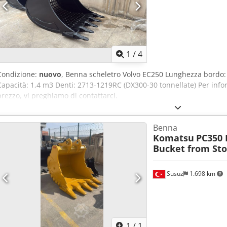
1
/
4
Condizione:
nuovo
, Benna scheletro Volvo EC250 Lunghezza bordo
Capacità: 1,4 m3 Denti: 2713-1219RC (DX300-30 tonnellate) Per infor
prezzo, vi preghiamo di contattarci.
Benna
Komatsu
PC350 
Bucket from St
Susuz
1.698 km
Richiedi 
1
/
1