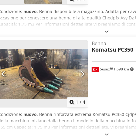
Condizione:
nuovo
, Benna disponibile a magazzino. Adatta per cav
occasione per conoscere una benna di alta qualità Chodpfx Asy Dz
Capacità: 1,75 m3 Per informazioni dettagliate vi preghiamo di conta
Benna
Komatsu
PC350
Susuz
1.698 km
1
/
4
Condizione:
nuovo
, Benna rinforzata estrema Komatsu PC350 Cjdpsy
della macchina iniziano dalla benna Il modello della macchina in 
155 cm Capacità: 1,75 m3 Per informazioni dettagliate, vi preghiamo