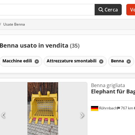
Cerca
V
Usate Benna
Benna usato in vendita
(35)
Macchine edili
Attrezzature smontabili
Benna
Benna grigliata
Elephant
für Ba
Röhrnbach
767 km