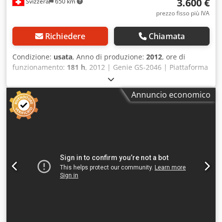
3.600 €
Svizzera
650 km
prezzo fisso più IVA
Richiedere
Chiamata
Condizione:
usata
, Anno di produzione:
2012
, ore di
funzionamento:
181 h
, 2012 | Genie GS-2046 | Piattaforma
elevatrice a forbice usata | 181 ore 📍 Ubicazione: Svizzera
🚛 Possibilità di consegna presso la vostra sede – Utilizzate
Annuncio economico
il nostro calcolatore di spedizione per stimare i costi di
trasporto! 💰 Acquistate subito a 3.600 EUR oppure fate
un’offerta. Possibilità di pagamento alla consegna con un
costo aggiuntivo contenuto (soggetto ad approvazione)* 👷‍♂️
Ispezionato da un esperto indipendente 26 punti di
controllo, di cui 23 approvati ✅, 3 con piccole imperfezioni
ℹ️ e 0 interventi necessari ⚠️ 📌 Commento dell’ispettore:
nessuna altra anomalia rilevata 📄 Desiderate visualizzare
l’ispezione completa, ulteriori foto o un video?
Suggerimento: il riferimento "41060 Equippo" è
comunemente utilizzato per cercare maggiori dettagli
online. Credpfxszr Iu Ro Ag Ssf 💡 Perché questa macchina