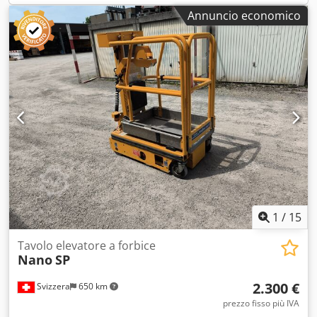
perdite o difetti, macchina perfettamente operativa.
Annuncio economico
Codozr Iv Uepfx Ag Serf 📄 Volete vedere l'ispezione
completa, ulteriori foto o un video? Suggerimento: il
riferimento "41057 Equippo" viene spesso utilizzato per
cercare maggiori dettagli online. 💡 Perché questa
macchina e il nostro servizio si distinguono: ✔ Ispezione
accurata eseguita da professionisti ✔ Consegna
disponibile in cantiere ✔ Garanzia di rimborso ✔ Opzioni
di pagamento sicure e flessibili 🔄 State valutando altre
opzioni di attrezzature? Offriamo strumenti e risorse utili
per tutti i proprietari e gli operatori di attrezzature,
facilmente accessibili sulla nostra piattaforma.
1
/
15
Tavolo elevatore a forbice
Nano
SP
2.300 €
Svizzera
650 km
prezzo fisso più IVA