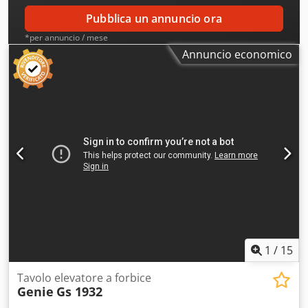
Pubblica un annuncio ora
*per annuncio / mese
Annuncio economico
1
/
15
Tavolo elevatore a forbice
Genie
Gs 1932