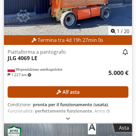
1
/
20
Termina tra
4
d
19
h
26
min
59
s
Piattaforma a pantografo
JLG
4069 LE
Województwo wielkopolskie
5.000 €
1.227 km
All'asta
Condizione:
pronta per il funzionamento (usata)
,
Funzionalità:
perfettamente funzionante
, Anno di
produzione:
2015
, ore di funzionamento:
387 h
, numero
macchina/veicolo:
0200245029
, altezza di lavoro:
14.000
Asta
mm
, CARATTERISTICHE TECNICHE Altezza di lavoro: 14 m