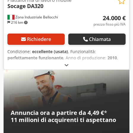
Socage
DA320
24.000 €
Zona Industriale Bellocchi
216 km
prezzo fisso più IVA
Richiedere
Chiamata
Condizione:
eccellente (usata)
, Funzionalità:
perfettamente funzionante
, Anno di produzione:
2010
,
ore di funzionamento:
5.400 h
, chilometraggio:
87.000 km
,
portata:
230 kg
, altezza di sollevamento:
20.000 mm
, tipo
di carburante:
diesel
, PIATTAFORMA AEREA AUTOCARRATA
SOCAGE DA 320 Anno 2010 Altezza lavoro 20 m Sbraccio
laterale 9 m Portata cestello 230 kg Crjdpfx Agozqzwie Sjf
Ore lavoro 5.400 circa km 87.000 Macchina molto compatta
Buone condizioni generali
Annuncia ora a partire da 4,49 €
*
11 milioni di acquirenti
ti aspettano