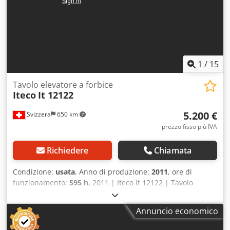
1
/
15
Tavolo elevatore a forbice
Iteco
It 12122
5.200 €
Svizzera
650 km
prezzo fisso più IVA
Richiedere
Chiamata
Condizione:
usata
, Anno di produzione:
2011
, ore di
funzionamento:
595 h
, 2011 | Iteco It 12122 | Tavolo
elevatore a pantografo usato | 595 ore 📍Località: Svizzera
🚛 Consegna disponibile fino alla destinazione desiderata:
Annuncio economico
utilizzate il nostro calcolatore di spedizione per stimare i
costi di trasporto! Crodpfjzrxadjx Ag Ssf 💰 Acquistate