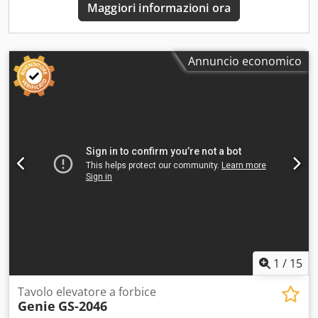
un'ottima scelta: ✔ Ispezione approfondita eseguita da
Maggiori informazioni ora
professionisti ✔ Consegna disponibile in cantiere ✔
Garanzia di rimborso ✔ Opzioni di pagamento sicure e
flessibili 🔄 State valutando altre opzioni di attrezzature?
Offriamo strumenti e risorse utili per tutti i proprietari e gli
Annuncio economico
operatori di attrezzature, facilmente accessibili sulla
nostra piattaforma.
1
/
15
Tavolo elevatore a forbice
Genie
GS-2046