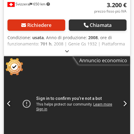
3.200 €
Svizzera
650 km
prezzo fisso più IVA
Richiedere
Chiamata
Condizione:
usata
, Anno di produzione:
2008
, ore di
funzionamento:
701 h
, 2008 | Genie Gs 1932 | Piattaforma
elevatrice a forbice usata | 701 ore 📍Posizione: Svizzera 🚛
Consegna disponibile presso la vostra sede – Utilizzate il
Annuncio economico
nostro calcolatore di spedizione per stimare i costi di
trasporto! 💰 Acquistate subito a 3.200 EUR oppure fate
un'offerta. Possibilità di pagamento alla consegna con una
tariffa conveniente (soggetta ad approvazione)* 👷‍♂️
Ispezionato da un perito indipendente Crodpfx Agozr Iwle
Sof 19 punti di controllo, di cui 16 approvati ✅, 3 con
imperfezioni ℹ️, 0 interventi necessari ⚠️ 📌 Commento del
perito: Buona macchina usata 📄 Volete visionare
l'ispezione completa, ulteriori foto o un video?
Suggerimento: il riferimento "41050 Equippo" viene
comunemente utilizzato per cercare maggiori dettagli
online. 💡 Perché questa macchina e il nostro servizio sono