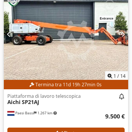
Trazione: 4 × 4 CARATTERISTICHE DELLA MACCHINA
Capacità di carico della piattaforma: max. 360 kg Numero
di persone: max. 2 Carico utile consentito: max. 200 kg
Forza manuale: max. 400 N Velocità del vento: max. 12,5
m/s Ore di funzionamento: 387 ore Crodpezrgxzjfx Ag Sof
ACCESSORI Caricabatterie Riferimento esterno: SL15850SP
1
/
14
Termina tra
11
d
19
h
26
min
59
s
Piattaforma di lavoro telescopica
Aichi
SP21AJ
Paesi Bassi
1.267 km
9.500 €