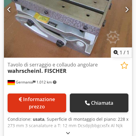
1
/
1
Tavolo di serraggio e collaudo angolare
wahrscheinl. FISCHER
Germania
1.012 km
Informazione
Chiamata
prezzo
Condizione:
usata
, Superficie di montaggio del piano: 228 x
273 mm 3 scanalature a T: 12 mm Dcsdpjbbgcxsfx Al Njk
tra queste, 4 fori filettati: M 8 Altezza del piano nella