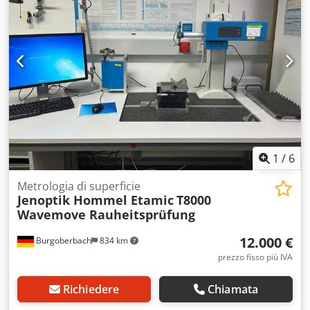
software Carico e/o spedizione possibili a un costo
aggiuntivo Prezzi più IVA Dodpfomfty Hsx Al Nsck Visione
possibile su appuntamento. Contattaci, il nostro team sarà
felice di aiutarti. Possibilità di permuta o scambio!
Acquisto/vendita di macchine ACQUISTO / VENDITA DI
MACCHINE PER LA PRODUZIONE E LA LAVORAZIONE DEI
METALLI E MOLTO. Hai bisogno di una macchina per la
lavorazione dei metalli di alta qualità ma economica per la
tua produzione? Oppure vuoi vendere il tuo? Per ulteriori
informazioni o opzioni di contatto, visitare il nostro sito
web
1
/
6
Metrologia di superficie
Jenoptik Hommel Etamic
T8000
Wavemove Rauheitsprüfung
12.000 €
Burgoberbach
834 km
prezzo fisso più IVA
Richiedere
Chiamata