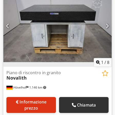
1200mm/1000mm/1100mm, peso: ca. 150kg, controllo:
Siemens S7-1500. Inclusivo di trasportatore a settori.
Documentazione disponibile. Possibile ispezione in loco.
Dcodeyarqaspfx Al Nok
1
/
8
Piano di riscontro in granito
Novalith
Hövelhof
1.146 km
Informazione
Chiamata
prezzo