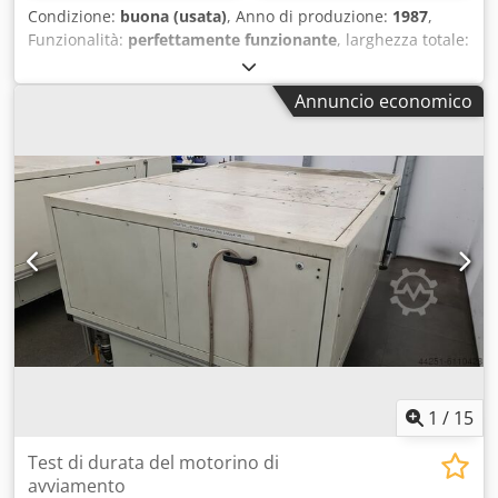
Condizione:
buona (usata)
, Anno di produzione:
1987
,
Funzionalità:
perfettamente funzionante
, larghezza totale:
1.500 mm
, lunghezza totale:
1.000 mm
, peso complessivo:
855 kg
, WAG 894- Qui viene offerta una piastra di riscontro
Annuncio economico
in pietra dura Novalith. Dimensioni piastra di riscontro:
1500 mm x 1000 mm x 190 mm Dcedpfoy Auuhox Al Nek
Anno di fabbricazione: 1987 Peso: ca. 855 kg Planarità
prevista: 20 µm Planarità effettiva: 50 µm
1
/
15
Test di durata del motorino di
avviamento