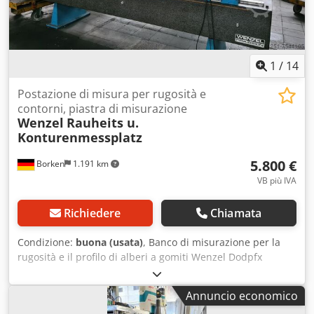
disponibili nel nostro negozio! Costi di spedizione
internazionali disponibili su richiesta!
1
/
14
Postazione di misura per rugosità e
contorni, piastra di misurazione
Wenzel
Rauheits u.
Konturenmessplatz
5.800 €
Borken
1.191 km
VB più IVA
Richiedere
Chiamata
Condizione:
buona (usata)
, Banco di misurazione per la
rugosità e il profilo di alberi a gomiti Wenzel Dodpfx
Aoihillel Nock Piano di misurazione in materiale lapideo ad
alta durezza Lunghezza: 3670 mm Larghezza: 850 mm
Annuncio economico
Tolleranza di planarità secondo la norma DIN 876/1 Valore