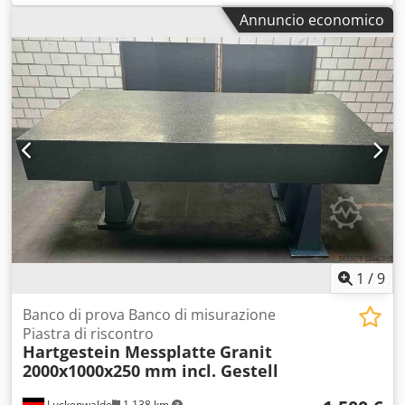
Piano ottico Piastra forata in acciaio inossidabile (11 cm)
Annuncio economico
Struttura: 80x82x155 cm (A x L x P) Dedpfx Aezrfl Hsl Nock
1
/
9
Banco di prova Banco di misurazione
Piastra di riscontro
Hartgestein Messplatte
Granit
2000x1000x250 mm incl. Gestell
Luckenwalde
1.138 km