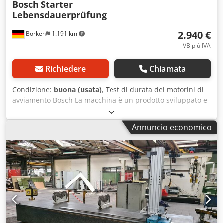
Bosch
Starter
Lebensdauerprüfung
2.940 €
Borken
1.191 km
VB più IVA
Richiedere
Chiamata
Condizione:
buona (usata)
, Test di durata dei motorini di
avviamento Bosch La macchina è un prodotto sviluppato e
realizzato da Bosch. Serve per verificare la durata o la
resistenza dei motorini di avviamento (chiamati anche
Annuncio economico
avviatori) per motori. Dcodpfjg Ith Rox Al Nsk Produttore:
Bosch Tipo: macchina per il test di durata dei motorini di
avviamento Condizioni: usato Chiusura completa dello
stabilimento, ampia scelta di scaffalature a più livelli,
scaffalature a pallet, scaffalature a ripiani, montacarichi a
spirale. Macchinari industriali di alta qualità, torni,
macchine per la levigatura, macchine portatili. È possibile
anche un finanziamento tramite la nostra banca. komplett-
konzept.leasingo.de Altri articoli, nuovi e usati, sono