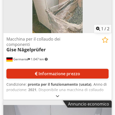
mm, peso: ca. 2400 kg. È possibile una visita in loco.
Dodpfx Aoxltu Nel Nock
1
/
2
Macchina per il collaudo dei
componenti
Gise
Nägelprüfer
Germania
1.047 km
Informazione prezzo
Condizione:
pronta per il funzionamento (usata)
, Anno di
produzione:
2021
, Disponibile una macchina di collaudo
automatica Gise per chiodi. Procedura di prova: sistema di
elaborazione immagini, sistema di telecamere: Keyence
Annuncio economico
CV-X300F, capacità: circa 60 chiodi/min, precisione di
rilevamento: 98%, dimensioni macchina X/Y/Z: ca.