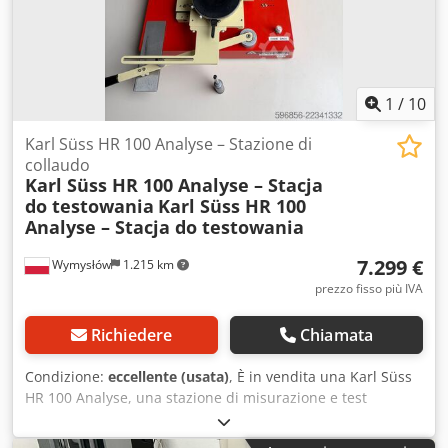
Funzionalmente al 100%. Ottime condizioni estetiche.
Completo di documentazione originale e scatola di
trasporto. Venduto esattamente come mostrato nelle
immagini.
1
/
10
Karl Süss HR 100 Analyse – Stazione di
collaudo
Karl Süss HR 100 Analyse – Stacja
do testowania
Karl Süss HR 100
Analyse – Stacja do testowania
7.299 €
Wymysłów
1.215 km
prezzo fisso più IVA
Richiedere
Chiamata
Condizione:
eccellente (usata)
, È in vendita una Karl Süss
HR 100 Analyse, una stazione di misurazione e test
manuale di alta qualità, progettata per l’analisi e il
controllo dei wafer semiconduttori e dei componenti