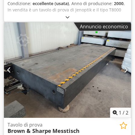
Condizione:
eccellente (usata)
, Anno di produzione:
2000
,
In vendita è un tavolo di prova di Jenoptik e il tipo T8000
Wavemove per alloggiamenti Il dispositivo è in ottime
condizioni e pronto per l'uso immediato con molti
Annuncio economico
accessori aggiuntivi Anno di costruzione: 2000 Dcsdpevkxa
Esfx Al Njk Peso: 2.500 kg L'offerta comprende i
componenti mostrati, nonché computer e software Carico
e/o spedizione possibili a un costo aggiuntivo Prezzi più
IVA Visione possibile su appuntamento. Contattaci, il
nostro team sarà felice di aiutarti. Possibilità di permuta o
scambio! Acquisto/vendita di macchine ACQUISTO /
VENDITA DI MACCHINE PER LA PRODUZIONE E LA
LAVORAZIONE DEI METALLI E MOLTO. Hai bisogno di una
macchina per la lavorazione dei metalli di alta qualità ma
economica per la tua produzione? Oppure vuoi vendere il
tuo? Per ulteriori informazioni o opzioni di contatto,
visitare il nostro sito web
1
/
2
Tavolo di prova
Brown & Sharpe
Messtisch