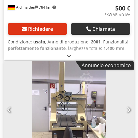
500 €
Aichhalden
784 km
EXW VB più IVA
Richiedere
Chiamata
Condizione:
usata
, Anno di produzione:
2001
, Funzionalità:
perfettamente funzionante
, larghezza totale:
1.400 mm
,
lunghezza totale:
3.500 mm
, altezza totale:
800 mm
, peso
complessivo:
7.500 kg
, Piano di misura ricavato dal
Annuncio economico
riciclaggio CMM con piedini regolabili Dcjdpfsu Uiitsx Al
Nok