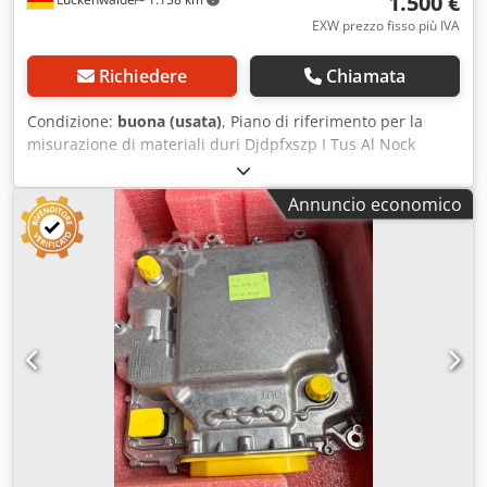
1.500 €
EXW prezzo fisso più IVA
Richiedere
Chiamata
Condizione:
buona (usata)
, Piano di riferimento per la
misurazione di materiali duri Djdpfxszp I Tus Al Nock
Granito 2000 x 1000 x 250 mm inclusa la struttura di
supporto
Annuncio economico