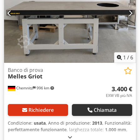
1
/
6
Banco di prova
Melles Griot
3.400 €
Chemnitz
996 km
EXW VB più IVA
Richiedere
Chiamata
Condizione:
usata
, Anno di produzione:
2013
, Funzionalità:
perfettamente funzionante
, larghezza totale:
1.000 mm
,
lunghezza totale:
2.500 mm
, altezza totale:
1.020 mm
,