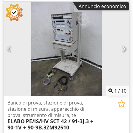
posizione di riferimento: 146 mm Ingombro: 250 x 290 mm
Annuncio economico
Peso: 41 kg
1
/
10
Banco di prova, stazione di prova,
stazione di misura, apparecchio di
prova, strumento di misura, te
ELABO
PE/IS/HV SCT 42 / 91-3J.3 +
90-1V + 90-9B.3ZM92510