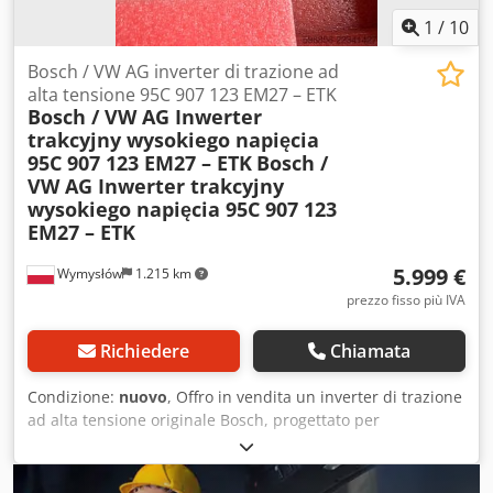
1
/
10
Bosch / VW AG inverter di trazione ad
alta tensione 95C 907 123 EM27 – ETK
Bosch / VW AG Inwerter
trakcyjny wysokiego napięcia
95C 907 123 EM27 – ETK
Bosch /
VW AG Inwerter trakcyjny
wysokiego napięcia 95C 907 123
EM27 – ETK
5.999 €
Wymysłów
1.215 km
prezzo fisso più IVA
Richiedere
Chiamata
Condizione:
nuovo
, Offro in vendita un inverter di trazione
ad alta tensione originale Bosch, progettato per
Volkswagen AG, identificato dal numero 95C 907 123 EM27.
Si tratta di un componente di sviluppo ETK (Entwicklungs-
Test-Komponente) utilizzato durante i lavori di ricerca e