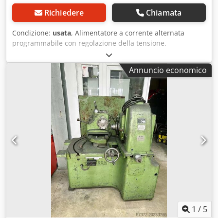
Autotest all'accensione - Condizioni di fornitura come
Richiedere
Chiamata
mostrato nell'immagine, senza ulteriori accessori e cavi di
connessione Connessioni aggiuntive: - BNC (EXT VREF) - 9
Condizione:
usata
, Alimentatore a corrente alternata
poli D-Sub (interfaccia RS-232C) - 24 poli Centronic (GPIB)
programmabile con regolazione della tensione.
Dimensioni (A x L x P): 221,5 x 425 x 567 mm Peso: 23 kg
Alimentatore di laboratorio, alimentatore di rete, sorgente
buone condizioni
di alimentazione AC programmabile CHROMA, modello
Annuncio economico
6415. Codice: 641500000 363, anno di fabbricazione: circa
2000. Valori di ingresso: Tensione di ingresso: 190 ~ 250 V
CA Dsdpfodz Srbjx Al Njck Frequenza di ingresso: 47-63 Hz
Corrente di ingresso: max. 12 A Valori di uscita: Intervallo
di tensione di uscita: da 0 a 150 V CA / da 0 a 300 V CA
Corrente di uscita massima: 15 A / 7,5 A Potenza di uscita:
1500 VA Efficienza: 80% Numero di fasi di uscita: 1
Precisione: 0,2% + 0,2% del fondo scala (F.S.) Risoluzione:
0,1 V Distorsione: 0,5% per frequenze da 45 a 500 Hz 1,0%
per frequenze superiori a 500 - 1 kHz Regolazione di rete:
0,1% Regolazione del carico: 0,1% Frequenza di uscita: 45 -
1000 Hz Precisione: 0,1 Risoluzione: 0,1 Hz Misurazione: V,
F, I, P, PF, CF FUNZIONI PRINCIPALI: - Elevata precisione di
misurazione per tensione efficace, corrente efficace,
1
/
5
potenza attiva, frequenza, fattore di potenza e fattore di