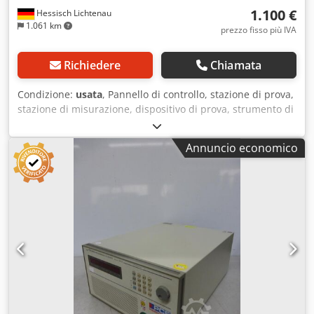
1.100 €
Hessisch Lichtenau
1.061 km
prezzo fisso più IVA
Richiedere
Chiamata
Condizione:
usata
, Pannello di controllo, stazione di prova,
stazione di misurazione, dispositivo di prova, strumento di
misurazione, tester per misurazioni HV, PE, IS ELABO,
modello PE/IS/HV SCT 42 / 91-3J.3 + 90-1V + 90-
Annuncio economico
9B.3ZM92510 Dispositivo di prova ad alta tensione Il
modello PE/IS/HV SCT 42 / 91-3J.3 è utilizzato per misurare
la resistenza dielettrica, la resistenza di isolamento e la
caduta di tensione del conduttore di protezione, in
conformità con le norme VDE0113 e IEC, in conformità con
la norma EN60204, parte 1. Numero di serie: 0064016
Anno di fabbricazione: 2004 Tensione nominale: 230 V CA
Frequenza nominale: 50 Hz Corrente nominale: 6,3 A -
Misurazione della resistenza del conduttore di protezione -
Misurazione della resistenza di isolamento - Misurazione
della caduta di tensione del conduttore di protezione Il