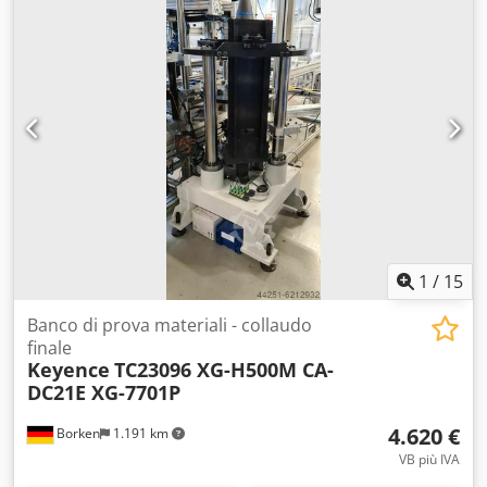
nominale: 48 µm Valore effettivo: 32 µm Numero
identificativo: 14280 Supporti a rulli JFA È possibile anche
un finanziamento tramite la nostra banca. complett-
konzept.leasingo.de Ulteriori piani di misurazione di
diverse dimensioni, nuovi e usati, sono disponibili nel
nostro negozio! Costi di spedizione internazionali
disponibili su richiesta!
1
/
15
Banco di prova materiali - collaudo
finale
Keyence
TC23096 XG-H500M CA-
DC21E XG-7701P
4.620 €
Borken
1.191 km
VB più IVA