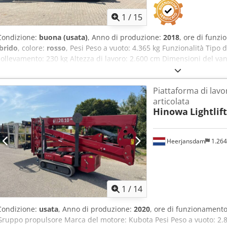
1
/
15
Condizione:
buona (usata)
, Anno di produzione:
2018
, ore di funz
ibrido
, colore:
rosso
, Pesi Peso a vuoto: 4.365 kg Funzionalità Tipo 
sollevamento: 230 kg Altezza di lavoro: 2.600 cm Dimensioni del van
CE: sì Condizioni Condizioni tecniche: buone Condizioni estetiche: 
di consegna: EXW Portata orizzontale massima: 1400 m Paese di prod
Piattaforma di lavo
maggiori informazioni, contattare Vink Machinery. Hinowa Lightlift 2
articolata
alimentazione a 230 Volt * 1777 ore di funzionamento * 26 metri di a
Hinowa
Lightlif
orizzontale * Cingoli regolabili * Telecomando * Stabilizzatori regol
Crsdpfxowgc Sco Ai Djf * 4365 kg di peso proprio
Heerjansdam
1.26
1
/
14
Condizione:
usata
, Anno di produzione:
2020
, ore di funzionament
Gruppo propulsore Marca del motore: Kubota Pesi Peso a vuoto: 2.85