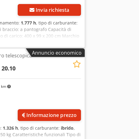
Invia richiesta
ionamento:
1.777 h
, tipo di carburante:
di braccio: a pantografo Capacità di
o di carico: 400 x 99 x 200 cm Marchio
buone Ulteriori informazioni Condizioni
uzione: IT Ulteriori informazioni Per
Annuncio economico
ro telescopica
6.14 IIIS * 2018 * Motore diesel e
ltezza di lavoro * 14 metri di portata
t 20.10
abili * Macchina stabilizzatrice
4 km
Informazione prezzo
o:
1.326 h
, tipo di carburante:
ibrido
,
0 kg Caratteristiche funzionali Tipo di