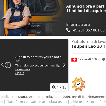
Annuncia ora a partir
11 milioni di acquire
Informati ora
+49 201 857 861 80
Piattaforma di lavo
Teupen
Leo 30 T
Svizzera
650 km
1
/
15
Condizione:
usata
, Anno di produzione:
2009
, ore di funzionament
m) | Piattaforma elevatrice articolata usata | 4568 ore 📍 Località: