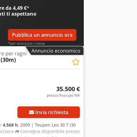
e da 4,49 €
*
nti
ti aspettano
Pubblica un annuncio ora
*per annuncio / mese
Annuncio economico
ro per ragni
 (30m)
35.500 €
prezzo fisso più IVA
Invia richiesta
o:
4.568 h
, 2009 | Teupen Leo 30 T (30
 Svizzera 🚛 Consegna disponibile presso