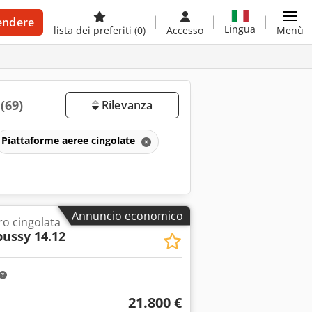
endere
Lingua
lista dei preferiti
(0)
Accesso
Menù
a
(69)
Rilevanza
Piattaforme aeree cingolate
Annuncio economico
ro cingolata
ussy 14.12
21.800 €