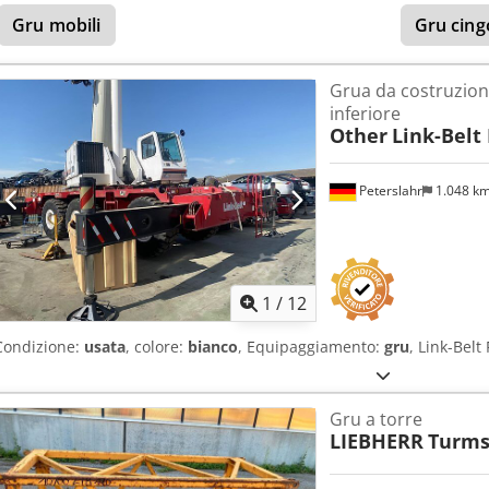
Gru mobili
Gru cing
Grua da costruzion
inferiore
Other
Link-Belt 
Peterslahr
1.048 k
1
/
12
Condizione:
usata
, colore:
bianco
, Equipaggiamento:
gru
, Link-Belt
Gru a torre
LIEBHERR
Turms