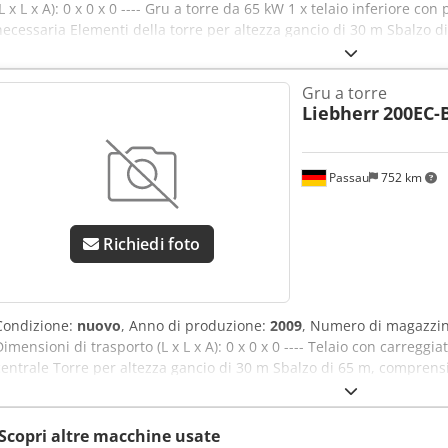
(L x L x A): 0 x 0 x 0 ---- Gru a torre da 65 kW 1 x telaio inferiore co
necessaria Elementi della torre per altezza gancio di 30 m Sbalzo di
controbilanciamento Colore: giallo Inclusa radio di controllo HBC 
Aeztimqebpsk
Gru a torre
Liebherr
200EC-
Passau
752 km
Richiedi foto
Condizione:
nuovo
, Anno di produzione:
2009
, Numero di magazzi
Dimensioni di trasporto (L x L x A): 0 x 0 x 0 ---- Telaio con carregg
centrale Torre per altezza gancio di 30 m Sbalzo di 65 m, comprens
256HC Cabina Radio ABB Sistema di lubrificazione centralizzata A
di Norimberga
Scopri altre macchine usate