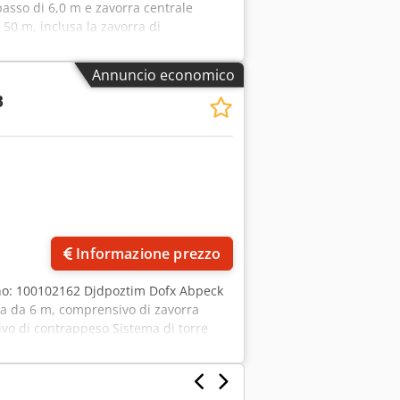
n passo di 6,0 m e zavorra centrale
 50 m, inclusa la zavorra di
Ubicazione: Ratisbona Dcedpfx
Annuncio economico
B
Informazione prezzo
no: 100102162 Djdpoztim Dofx Abpeck
iata da 6 m, comprensivo di zavorra
ivo di contrappeso Sistema di torre
rgano da 45 kW Prezzo franco magazzino