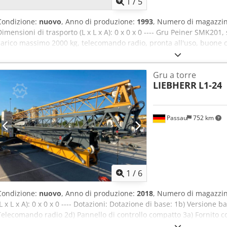
1
/
5
Condizione:
nuovo
, Anno di produzione:
1993
, Numero di magazzin
Dimensioni di trasporto (L x L x A): 0 x 0 x 0 ---- Gru Peiner SMK201
carico massimo 2000 kg, telecomando radio, pronta all'uso, buone co
novembre 2023.
Gru a torre
LIEBHERR
L1-24
Passau
752 km
1
/
6
Condizione:
nuovo
, Anno di produzione:
2018
, Numero di magazzin
(L x L x A): 0 x 0 x 0 ---- Dotazioni: Dotazione di base: 1b) Versione 
Telecomando radio 2d) Pannello di controllo compatto 3a) Fornito co
corrente per rotazione continua 8) Modalità di posizionamento MI