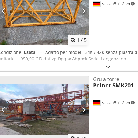
Passau
752 km
1
/
5
Condizione:
usata
, ---- Adatto per modelli 34K / 42K senza piastra 
unitario: 1.950,00 € Djdpfjzp Dgqox Abpock Sede: Langenzenn
Gru a torre
Peiner
SMK201
Passau
752 km