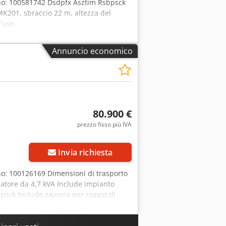
no: 100581742 Dsdpfx Asztim Rsbpsck
 SMK201, sbraccio 22 m, altezza del
'uso.
Annuncio economico
80.900 €
prezzo fisso più IVA
Invia richiesta
o: 100126169 Dimensioni di trasporto
rmatore da 4,7 kVA Include impianto
psck Include zavorra per raggio di