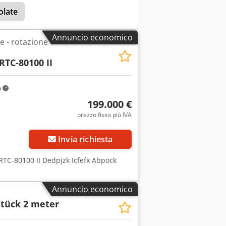
olate
Annuncio economico
e - rotazione
RTC-80100 II
m
199.000 €
prezzo fisso più IVA
Invia richiesta
 RTC-80100 II Dedpjzk Icfefx Abpock
Annuncio economico
tück 2 meter