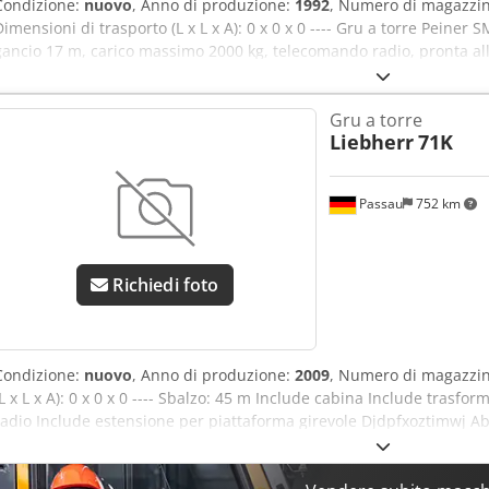
Condizione:
nuovo
, Anno di produzione:
1992
, Numero di magazzi
Dimensioni di trasporto (L x L x A): 0 x 0 x 0 ---- Gru a torre Peiner
gancio 17 m, carico massimo 2000 kg, telecomando radio, pronta all
Gru a torre
Liebherr
71K
Passau
752 km
Richiedi foto
Condizione:
nuovo
, Anno di produzione:
2009
, Numero di magazzin
(L x L x A): 0 x 0 x 0 ---- Sbalzo: 45 m Include cabina Include trasfo
radio Include estensione per piattaforma girevole Djdpfxoztimwj Ab
rotazione di 2,9 m Ubicazione: Dresda