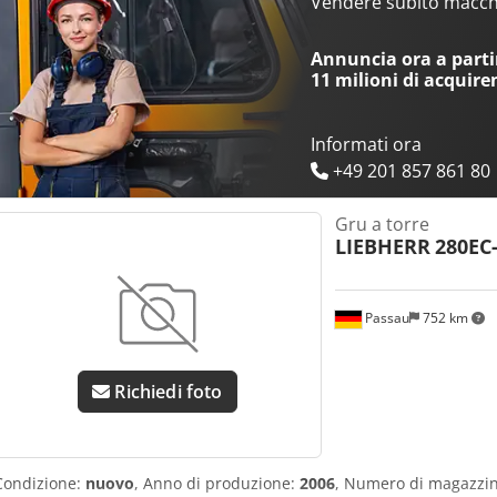
Vendere subito macchi
Annuncia ora a partir
11 milioni di acquire
Informati ora
+49 201 857 861 80
Gru a torre
LIEBHERR
280EC
Passau
752 km
Richiedi foto
Condizione:
nuovo
, Anno di produzione:
2006
, Numero di magazzin