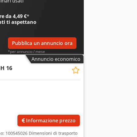
nari usati
e da 4,49 €
*
nti
ti aspettano
Pubblica un annuncio ora
*per annuncio / mese
Annuncio economico
-H 16
Informazione prezzo
o: 100545026 Dimensioni di trasporto