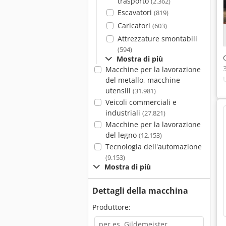
trasporto
(2.362)
Escavatori
(819)
Caricatori
(603)
Attrezzature smontabili
(594)
Mostra di più
Macchine per la lavorazione
del metallo, macchine
utensili
(31.981)
Veicoli commerciali e
industriali
(27.821)
Macchine per la lavorazione
del legno
(12.153)
Tecnologia dell'automazione
(9.153)
Mostra di più
Dettagli della macchina
Produttore: