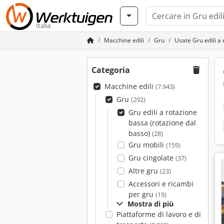
Italia
Macchine edili
Gru
Usate Gru edili a
Categoria
Macchine edili
(7.943)
Gru
(292)
Gru edili a rotazione
bassa (rotazione dal
basso)
(28)
Gru mobili
(159)
Gru cingolate
(37)
Altre gru
(23)
Accessori e ricambi
per gru
(19)
Mostra di più
Piattaforme di lavoro e di