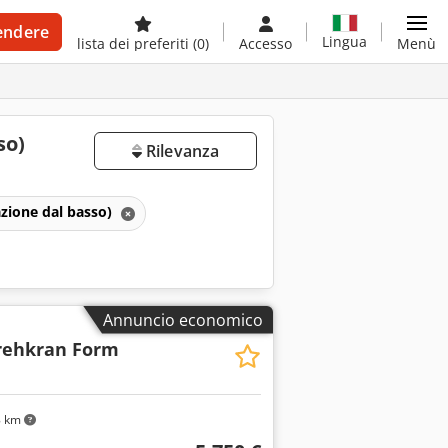
endere
Lingua
lista dei preferiti
(0)
Accesso
Menù
so)
Rilevanza
azione dal basso)
Annuncio economico
ehkran Form
8 km