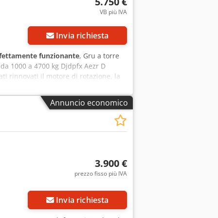
5.750 €
VB più IVA
Invia richiesta
fettamente funzionante
, Gru a torre
 da 1000 a 4700 kg Djdpfx Aezr D
 rinnovati il motore di rotazione, la
ori. Lista dei pezzi di ricambio e
Annuncio economico
3.900 €
prezzo fisso più IVA
Invia richiesta