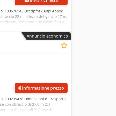
Invia richiesta
o: 100576143 Dcedpfozk Aitjx Abpsk
, sbraccio 22 m, altezza del gancio 17 m,
ndizioni, revisione TÜV valida fino a
Annuncio economico
Informazione prezzo
o: 100239478 Dimensioni di trasporto
base con sbraccio di 27,0 m 2c)
mpleto di piramidi 7) Prese di
CROMOVE 9) Zavorra in ghisa con 4