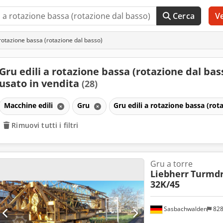
Cerca
V
 rotazione bassa (rotazione dal basso)
Gru edili a rotazione bassa (rotazione dal bas
usato in vendita
(28)
Macchine edili
Gru
Gru edili a rotazione bassa (rot
Rimuovi tutti i filtri
Gru a torre
Liebherr
Turmdr
32K/45
Sasbachwalden
82