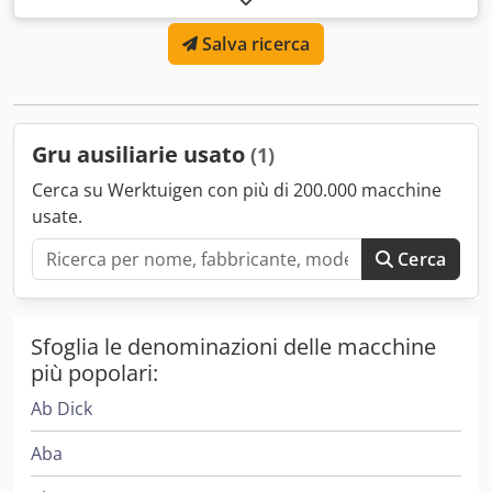
che offrono un'eccezionale resistenza all'usura. I nostri
Salva ricerca
prodotti offrono un eccellente equilibrio tra prezzo e
prestazioni, garantendo ai nostri clienti durata e valore.
Csdpfx Ajufcx Njp Eorf Per informazioni dettagliate e
richieste di prezzo, contattateci
Gru ausiliarie usato
(1)
Cerca su Werktuigen con più di 200.000 macchine
usate.
Cerca
Sfoglia le denominazioni delle macchine
più popolari:
Ab Dick
Aba