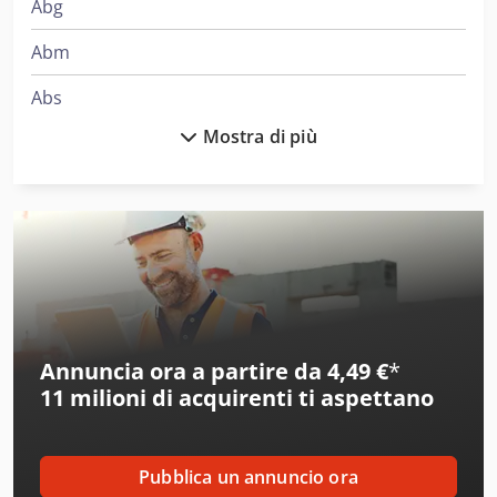
Abg
Abm
Abs
Mostra di più
Accu-Sort Systems
Aeg
Ageo
Ake
Alber
Annuncia ora a partire da 4,49 €
*
Alberti
11 milioni di acquirenti
ti aspettano
Alcoa
Ams
Pubblica un annuncio ora