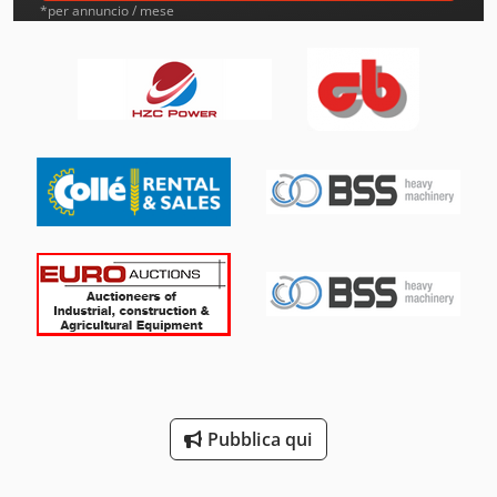
Amt
*per annuncio / mese
Aro
Atb
Ausa
Beka-Mak
Bianco
Buehler
Clark
Costa
Daf
Pubblica qui
Dea