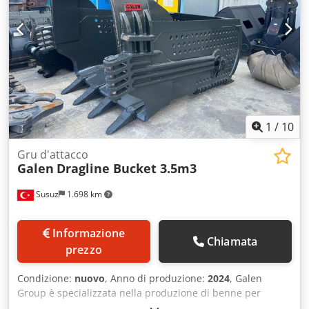
1
/
10
Gru d'attacco
Galen
Dragline Bucket 3.5m3
Susuz
1.698 km
Informazione
Chiamata
prezzo
Condizione:
nuovo
, Anno di produzione:
2024
, Galen
Group è specializzata nella produzione di benne per
dragline utilizzando Hardox e materiali appositamente fusi