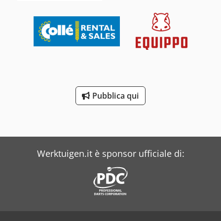
Dedpoytytpsfx Acgswa Condizioni: pronto all'uso e
perfettamente funzionante Condizioni tecniche: normali
Tipo pneumatici anteriori: pneumatici Misura pneumatici
anteriori: 405/70 R20 Condizioni pneumatici anteriori: 60 -
80% Tipo pneumatici posteriori: pneumatici Misura
pneumatici posteriori: 405/70 R20 Condizioni pneumatici
posteriori: 60 - 80% 3° distributore idraulico, faro da lavoro
posteriore, faro da lavoro anteriore, riscaldamento, cabina
integrale, aria condizionata, certificato CE, specchi
retrovisori esterni, opzionale con benna
Pubblica qui
Werktuigen.it è sponsor ufficiale di: