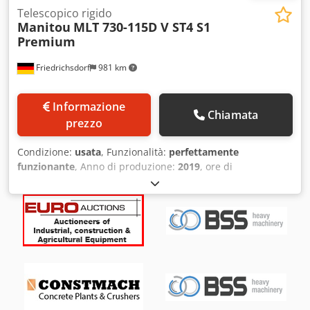
Telescopico rigido
Manitou
MLT 730-115D V ST4 S1
Premium
Friedrichsdorf
981 km
Informazione
Chiamata
prezzo
Condizione:
usata
, Funzionalità:
perfettamente
funzionante
, Anno di produzione:
2019
, ore di
funzionamento:
2.960 h
, portata:
3.000 kg
, altezza di
sollevamento:
7.000 mm
, tipo di carburante:
diesel
, tipo di
montante:
telescopico
, altezza di costruzione:
2.140 mm
,
potenza:
85 kW (115,57 CV)
, lunghezza delle forche:
1.200
mm
, peso a vuoto:
6.640 kg
, lunghezza totale:
4.780 mm
,
tipo di trazione:
Diesel
, larghezza di costruzione:
2.060
mm
, Sollevatore telescopico fisso Baricentro del carico: 500
mm Tipo di montante: telescopico Cambio: convertitore di
coppia M-Varioshift Classe di velocità: 20 km/h