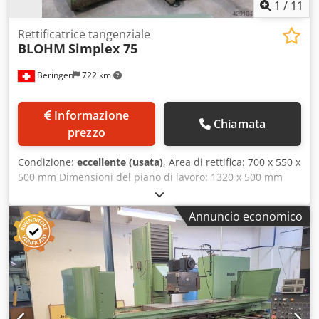
616 / SIEMENS 840 D anno 2000 Numero di serie 14 617x
1
/
11
_____ Macinazione...
Rettificatrice tangenziale
BLOHM
Simplex 75
Beringen
722 km
Informazione
Chiamata
prezzo
Condizione:
eccellente (usata)
, Area di rettifica: 700 x 550 x
500 mm Dimensioni del piano di lavoro: 1320 x 500 mm
Piano magnetico: 700 x 500 mm Credozhl Rnspfx Af Eof
Dimensioni del disco abrasivo (diametro x larghezza x
Annuncio economico
foro): 400 x 80 x 127 mm Velocità di rotazione del disco
abrasivo: 1400 / 2800 giri/min Vari accessori MARCELS
MASCHINEN AG