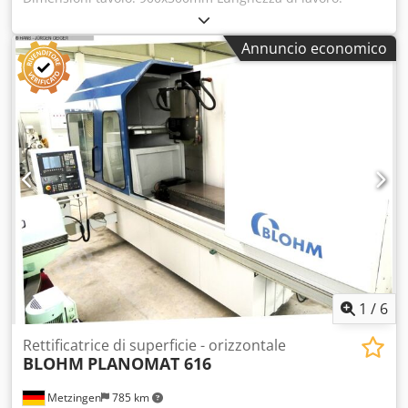
600x300mm Cjdpfx Aovtyxujf Eerf Senza tavolo magnetico!
Annuncio economico
1
/
6
Rettificatrice di superficie - orizzontale
BLOHM
PLANOMAT 616
Metzingen
785 km