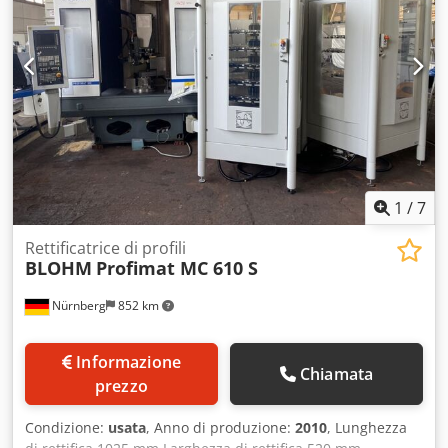
1
/
7
Rettificatrice di profili
BLOHM
Profimat MC 610 S
Nürnberg
852 km
Informazione
Chiamata
prezzo
Condizione:
usata
, Anno di produzione:
2010
, Lunghezza