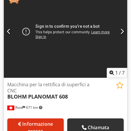
220 mm -Dimensioni: 1030/870/H1510 mm -Peso totale:
403 kg
1
/
7
Macchina per la rettifica di superfici a
CNC
BLOHM
PLANOMAT 608
Root
671 km
Informazione
Chiamata
prezzo