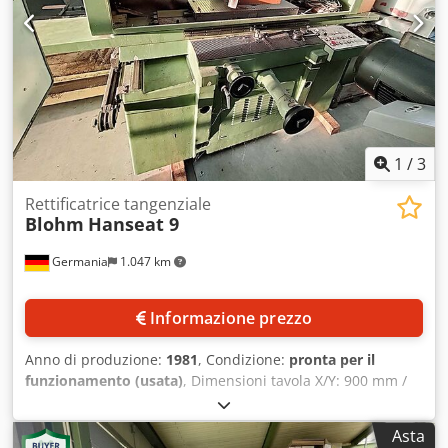
Marcatura CE Documentazione
1
/
3
Rettificatrice tangenziale
Blohm
Hanseat 9
Germania
1.047 km
Informazione prezzo
Anno di produzione:
1981
, Condizione:
pronta per il
funzionamento (usata)
, Dimensioni tavola X/Y: 900 mm /
300 mm, lunghezza max. di rettifica: 900 mm, larghezza
max. di rettifica: 350 mm, distanza max. tra centro tavola e
Asta
mandrino: 575 mm, capacità max. di carico tavola: 670 kg,