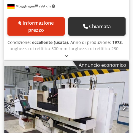
Mögglingen
799 km
Informazione
Chiamata
prezzo
Condizione:
eccellente (usata)
, Anno di produzione:
1973
,
Lunghezza di rettifica 500 mm Larghezza di rettifica 230
mm Dimensioni del tavolo 760 x 200 mm Consegna
automatica Codpfjwn Tdxex Af Ejrf piastra magnetica
Annuncio economico
sistema di filtraggio