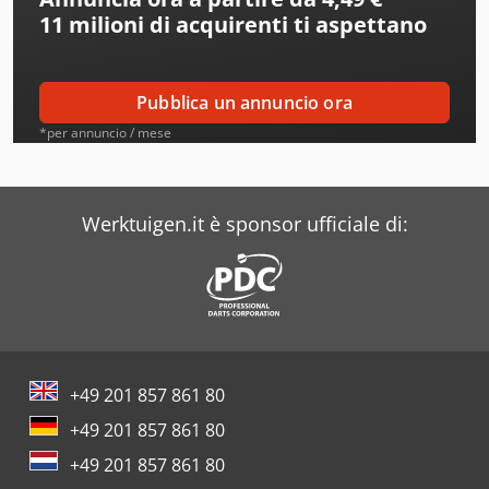
11 milioni di acquirenti
ti aspettano
Bluthardt
Bmf
Pubblica un annuncio ora
Boehler
*per annuncio / mese
Boellhoff
Boge
Werktuigen.it è sponsor ufficiale di:
Bohner
Bruderer
Busch
+49 201 857 861 80
Bvm Brunner
+49 201 857 861 80
Bystronic
+49 201 857 861 80
Contur