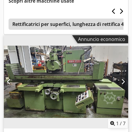
Scopri altre macchine usate
a
Rettificatrici per superfici, lunghezza di rettifica 40
Annuncio economico
1
/
7