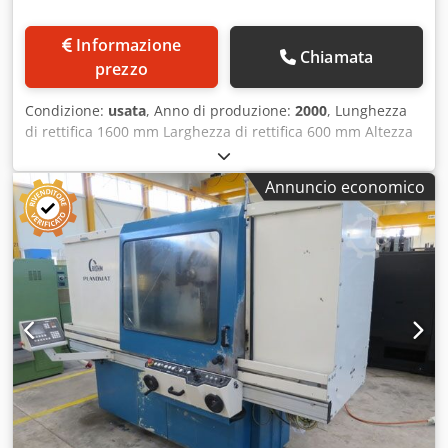
Informazione
Chiamata
prezzo
Condizione:
usata
, Anno di produzione:
2000
, Lunghezza
di rettifica 1600 mm Larghezza di rettifica 600 mm Altezza
del pezzo 500 mm Potenza totale richiesta 50 kW OFFERTA
Possiamo offrirti informazioni non vincolanti su stock,
Annuncio economico
errori e vendite precedenti riservato, offerta: B L O H M
Rettificatrice di precisione per superfici controllata da CNC
Tipo PLANOMAT 616 con controllo SIEMENS 840 D Anno di
fabbricazione 2000 Fabbrica – N. 14 67x _____ _____ Area di
rettifica 1.600 x 600 mm (!) Dimensioni del tavolo 2.000 x
600 Altezza di lavoro sotto la mola abrasiva ca. 150-500
millimetri Massimo spostamento longitudinale del tavolo X
1.700 mm Massimo movimento verticale della slitta
superiore Y 550 mm Massimo movimento trasversale della
slitta superiore Z 560 mm Peso massimo del pezzo. circa
800 chili Crjdpfx Afjt Hxcbj Eef Velocità tavola = asse X 30 –
30.000 mm/min. Avanzamento trasversale minimo = asse Z
0 – 4.000 mm/corsa Avanzamento verticale = asse Y 0,001 –