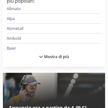
più popolari:
Allmatic
Alpa
Alzmetall
Ambold
Baier
Mostra di più
Bema
Bewo
Bhs
Bielomatik
Biglia
Annuncia ora a partire da 4,49 €
*
Bihler