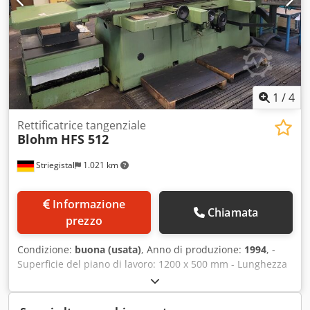
1
/
4
Rettificatrice tangenziale
Blohm
HFS 512
Striegistal
1.021 km
Informazione
Chiamata
prezzo
Condizione:
buona (usata)
, Anno di produzione:
1994
, -
Superficie del piano di lavoro: 1200 x 500 mm - Lunghezza
massima di levigatura: 1200 mm Credpfx Afozl Tmfo Eof -
Larghezza massima di levigatura: 500 mm