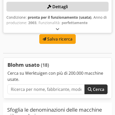
Dettagli
Condizione:
pronta per il funzionamento (usata)
, Anno di
produzione:
2003
, Funzionalità:
perfettamente
funzionante
, numero macchina/veicolo:
15135
, lunghezza
di rettifica:
800 mm
, larghezza di levigatura:
600 mm
,
Salva ricerca
altezza di rettifica:
500 mm
, diametro della mola:
400 mm
,
tipo di controllo:
Controllo NC
, DETTAGLI TECNICI Cjdpfx
Afjxl Sifj Eorf Controllo: NC Ergomatic Lunghezza di
rettifica: 800 mm Larghezza di rettifica: 600 mm Altezza di
rettifica: 500 mm Diametro mola: 400 mm DOTAZIONE
Blohm usato
(18)
Piastra di bloccaggio elettromagnetica Impianto di pulizia
del liquido refrigerante
Cerca su Werktuigen con più di 200.000 macchine
usate.
Cerca
Sfoglia le denominazioni delle macchine