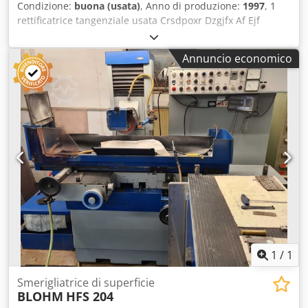
Condizione:
buona (usata)
, Anno di produzione:
1997
, 1
rettificatrice tangenziale usata Crsdpoxr Dzgjfx Af Ejf
Marca: Blohm Tipo: Planomat 408 Anno di costruzione:
1997 Dati tecnici: Lunghezza di rettifica: 800 mm Larghezza
Annuncio economico
di rettifica: 400 mm Piastra magnetica: 800 x 400 mm
Diametro della mola: 400 mm Larghezza della mola: 80 mm
Peso macchina: ca. 4,5 t Dimensioni: ca. L 3200 mm P 2300
mm H 2200 mm Dotata di impianto a filtro a nastro.
1
/
1
Smerigliatrice di superficie
BLOHM
HFS 204