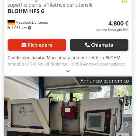
superfici piane, affilatrice per utensili
BLOHM
HFS 6
4.800 €
Hessisch Lichtenau
1.061 km
prezzo fisso più IVA
Richiedere
Chiamata
Condizione:
usata
, Macchina piana per rettifica BLOHM,
modello HFS 6 Nr. di fabbrica: 10493 Anno di costruzione:
1973 Piano di bloccaggio elettromagnetico 600 x 300 mm
Lunghezza di rettifica 600 mm Larghezza di rettifica 400
Annuncio economico
mm Corsa longitudinale del tavolo, max. 650 mm Corsa
trasversale 350 mm Distanza tra il centro del mandrino e
la superficie del tavolo, max. 600 mm Distanza tra il centro
del mandrino e il piano di bloccaggio, max. 517 mm
Superficie di bloccaggio del tavolo 1020 x 300 mm
Diametro della mola 300 mm Larghezza della mola 50 mm
Foro della mola 76 mm Avanzamento longitudinale del
tavolo 2-30 m/min, a variazione continua Avanzamento
trasversale del tavolo 2-65 mm, a variazione continua,