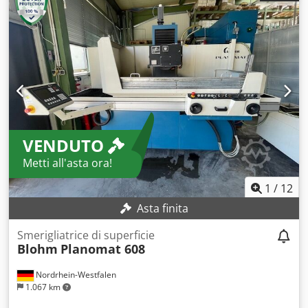
corsa longitudinale/trasversale tavola max.: 859 mm / 300
mm, velocità mandrino mola: 2800 giri/min, diametro
esterno mola min./max.: 400 mm / 165 mm, diametro foro
per mola da 400 mm: 127 mm. Dimensioni macchina X/Y:
ca. 1100 mm / 1100 mm, peso: ca. 3100 kg.
Documentazione disponibile. È possibile una visita in loco.
Csdsx Tul Uepfx Af Eerf
VENDUTO
Metti all'asta ora!
1
/
12
Asta finita
Smerigliatrice di superficie
Blohm
Planomat 608
Nordrhein-Westfalen
1.067 km