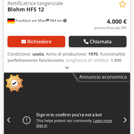
Rettificatrice tangenziale
Blohm
HFS 12
4.000 €
Frankfurt am Main
964 km
prezzo fisso più IVA
Richiedere
Chiamata
Condizione:
usata
, Anno di produzione:
1970
, Funzionalità:
perfettamente funzionante
, lunghezza di rettifica:
1.800
mm
, larghezza di levigatura:
400 mm
, lunghezza del
tavolo:
1.350 mm
, larghezza tavola:
350 mm
, !!!VENDITA
Annuncio economico
SUL POSTO D-74219 MÖCKMÜHL Rettificatrice tangenziale
BLOHM HFS 12 Anno di costruzione: 1970 Lunghezza di
rettifica: 1800 mm Larghezza di rettifica: 400 mm
Dimensioni piano magnetico: 1.350x350 mm Accessori:
Impianto di refrigerazione/lubrificazione Crsdpezamf Eefx
Af Eof Diverse mole abrasive La macchina è funzionante e
può essere visionata sotto tensione in qualsiasi momento.