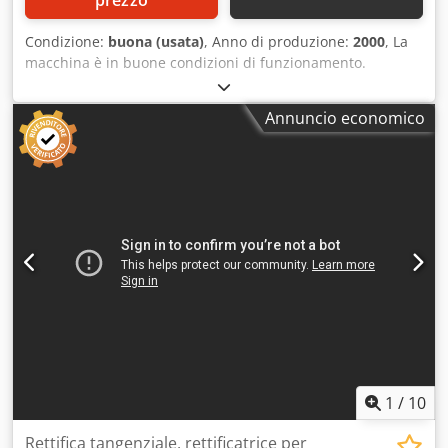
Condizione:
buona (usata)
, Anno di produzione:
2000
, La
macchina è in buone condizioni di funzionamento.
Cjdporh Ipasfx Af Eerf Magnete 600 mm
Annuncio economico
1
/
10
Rettifica tangenziale, rettificatrice per