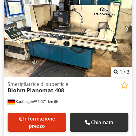
mm
, peso complessivo:
3.000 kg
, altezza ingombro:
2.300
mm
, requisito di spazio lunghezza:
2.960 mm
, larghezza
richiesta:
3.200 mm
, rettificatrice piana usata Cjdsy Ry
Dqjpfx Af Ejrf Condizioni molto ben tenute
1
/
3
Smerigliatrice di superficie
Blohm
Planomat 408
Kaufungen
1.071 km
Informazione
Chiamata
prezzo