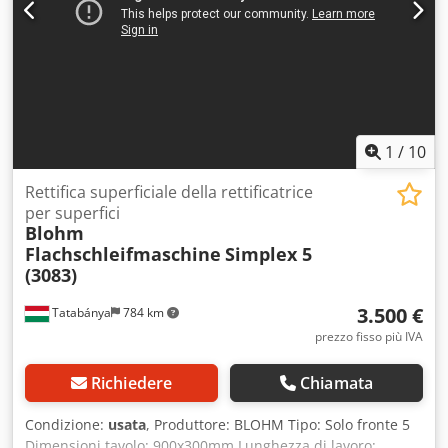
1
/
10
Rettifica superficiale della rettificatrice
per superfici
Blohm
Flachschleifmaschine
Simplex 5
(3083)
3.500 €
Tatabánya
784 km
prezzo fisso più IVA
Richiedere
Chiamata
Condizione:
usata
, Produttore: BLOHM Tipo: Solo fronte 5
Dimensioni tavolo: 900x300mm Lunghezza di lavoro: