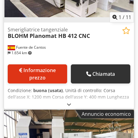
1
/
11
Smerigliatrice tangenziale
BLOHM
Planomat HB 412 CNC
Fuente de Cantos
1.654 km
Informazione
Chiamata
prezzo
Condizione:
buona (usata)
, Unità di controllo: Corsa
dell'asse X: 1200 mm Corsa dell'asse Y: 400 mm Lunghezza
del piano di lavoro: 1200 mm Larghezza del piano di
lavoro: 350 mm Crsdpfx Afjgq I Nmj Eof Connessione
Annuncio economico
elettronica principale: 380 V Potenza totale richiesta: 24
kVA Raffreddamento interno: sì. Larghezza: 4.500 mm
Profondità: 2000 mm Altezza: 2200 mm Peso: 4.500
chilogrammi