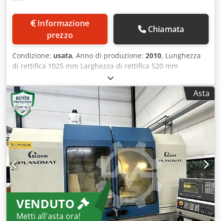
Informazione
Chiamata
prezzo
Condizione:
usata
, Anno di produzione:
2010
, Lunghezza
di rettifica 1025 mm Larghezza di rettifica 520 mm
Controllo SINUMERIK 840 D Portautensile HSK-A 63 A - asse
° Peso del pezzo 30 kg Distanza mandrino portamola -
Asta
tavola min./max. 473,5 - 1023,5 millimetri asse x 520 mm
asse y 550 mm asse z 1000 mm Asse V 166 mm
Avanzamento asse X 4 - 6.000 mm/min Avanzamento asse
Y 4 - 4.000 mm/min Avanzamento asse Z 30 - 25.000 mm /
min. Dimensioni del tavolo 1.400 x 874 mm Velocità del
mandrino di rettifica variabile in continuo da 0 a 12.000
giri/min Potenza di azionamento - motore di macinazione
35,00 kW Diametro mola min./max. 100 / 300 Larghezza
mola abrasiva 60 mm Potenza totale richiesta 100,00 kW
Peso della macchina circa 11,00 tonnellate Spazio richiesto
VENDUTO
ca. 8,60 x 7,25 x H3,80 m Rettificatrice per profili a 5 assi
con SIEMENS SIN840D, Doppia testa divisoria (asse BC-C),
Metti all'asta ora!