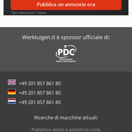
Pubblica un annuncio ora
Boehler
*per annuncio / mese
Boge
Bohner
Werktuigen.it è sponsor ufficiale di:
Boley
Bombled
Breda
+49 201 857 861 80
Brockhaus
+49 201 857 861 80
Brueninghaus
+49 201 857 861 80
Buehler
Ricerche di macchine attuali:
Busch
Piallatrice veloce e piallatrice corta