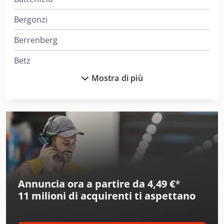
Bergonzi
Berrenberg
Betz
Mostra di più
Beutler
Bhs
Bielomatik
Bihler
Blohm
Annuncia ora a partire da 4,49 €
*
Bluthardt
11 milioni di acquirenti
ti aspettano
Boc Edwards
Boegli