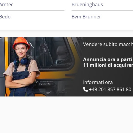
Amtec
Brueninghaus
Bedo
Bvm Brunner
Vendere subito macchi
Annuncia ora a partir
11 milioni di acquire
Informati ora
+49 201 857 861 80