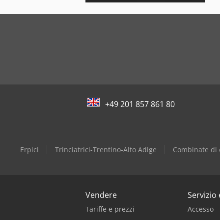
+49 201 857 861 80
Erpici
Trinciatrici-Trentino-Alto Adige
Combinate di 
Vendere
Servizio
Tariffe e prezzi
Accesso