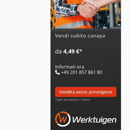
Vendi subito canapa
da
4,49 €
*
Informati ora
+49 201 857 861 80
vendita senza provvigione
*per annuncio / mese