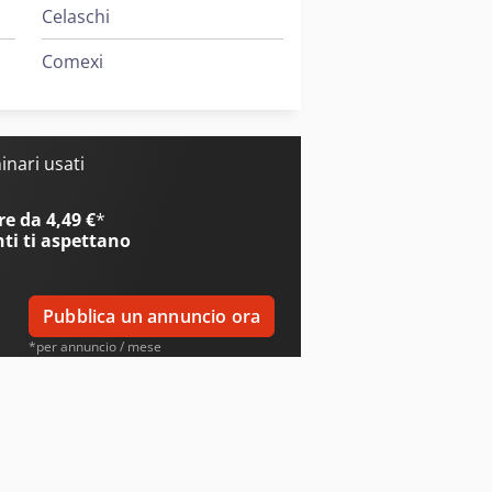
Celaschi
Comexi
nari usati
e da 4,49 €
*
nti
ti aspettano
Pubblica un annuncio ora
*per annuncio / mese