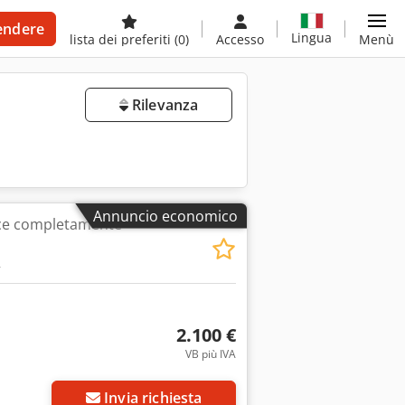
endere
Lingua
lista dei preferiti
(0)
Accesso
Menù
Rilevanza
Annuncio economico
ice completamente
2.100 €
VB più IVA
Invia richiesta