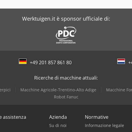
Werktuigen.it è sponsor ufficiale di:
+49 201 857 861 80
+
Ricerche di macchine attuali:
erpici
Macchine Agricole-Trentino-Alto Adige
Macchine For
Robot Fanuc
 e assistenza
Azienda
Normative
Su di noi
Informazione legale