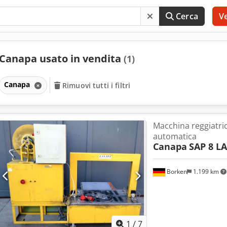
Cerca
V
Canapa usato in vendita
(1)
Canapa
Rimuovi tutti i filtri
Macchina reggiatr
automatica
Canapa
SAP 8 LA
Borken
1.199 km
1
/
7