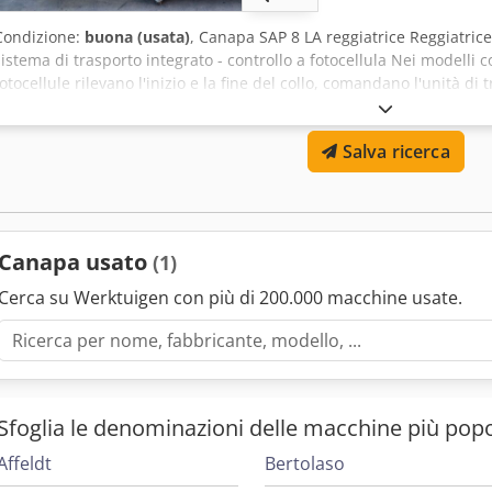
Condizione:
buona (usata)
, Canapa SAP 8 LA reggiatrice Reggiatri
sistema di trasporto integrato - controllo a fotocellula Nei modell
fotocellule rilevano l'inizio e la fine del collo, comandano l'unità di 
avviano il ciclo di reggiatura. Altri articoli - nuovi e usati - dispon
Rjk Spedizione internazionale su richiesta!
Salva ricerca
Canapa usato
(1)
Cerca su Werktuigen con più di 200.000 macchine usate.
Sfoglia le denominazioni delle macchine più popo
Affeldt
Bertolaso