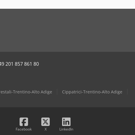
49 201 857 861 80
estali-Trentino-Alto Adige
Cippatrici-Trentino-Alto Adige
Facebook
X
LinkedIn