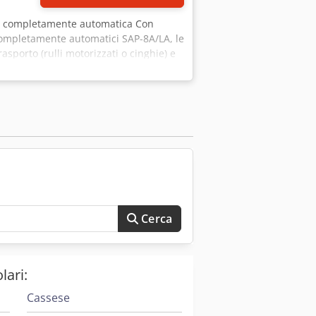
ce completamente automatica Con
i completamente automatici SAP-8A/LA, le
trasporto (rulli motorizzati o cinghie) e
ibili nel nostro shop! Dcjdpfxoxamfde Am
Cerca
lari:
Cassese