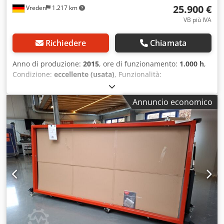
25.900 €
Vreden
1.217 km
VB più IVA
Richiedere
Chiamata
Anno di produzione:
2015
, ore di funzionamento:
1.000 h
,
Condizione:
eccellente (usata)
, Funzionalità:
perfettamente funzionante
, numero macchina/veicolo:
M15090L
, In vendita una pressa a membrana sottovuoto di
Annuncio economico
alta qualità Columbus Presstechnology Tipo: Multimat
Sonder Modello: M15090L Anno di costruzione: 2015 La
macchina si presenta in buono stato, ben mantenuta ed è
immediatamente pronta all’uso. Dati tecnici: Tensione: 400
V / 50 Hz Potenza: 19 kW Portata aspirazione: 40 m³/h
Vuoto: fino a -0,9 bar Intervallo di temperatura: fino a 140
°C Dotazione / condizione: - funzionante e pronta all’uso -
costruzione industriale robusta Djdjy I Uguspfx Ak Esck -
membrana presente (usata ma funzionale) - controllo
intuitivo - ideale per la lavorazione di legno, mobili o
materie plastiche Aree di impiego: - Lavorazione
impiallacciature - Rivestimento con pellicola - Costruzione