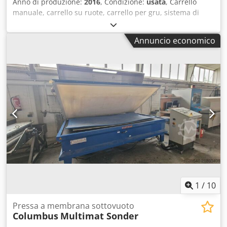
Anno di produzione:
2016
, Condizione:
usata
, Carrello
manuale, carrello su ruote, carrello per gru, sistema di
scorrimento per gru, gruppo di scorrimento per gru,
carrello per gru, carrello di scorrimento -Larghezza del
Annuncio economico
telaio: max. 230 mm -Capacità di carico: 3000 kg -Quantità:
4 carrelli disponibili -Prezzo: per unità -Dimensioni:
390/250/H200 mm Dodpodzyviofx Ak Eeck -Peso proprio: 38
kg
1
/
10
Pressa a membrana sottovuoto
Columbus
Multimat Sonder