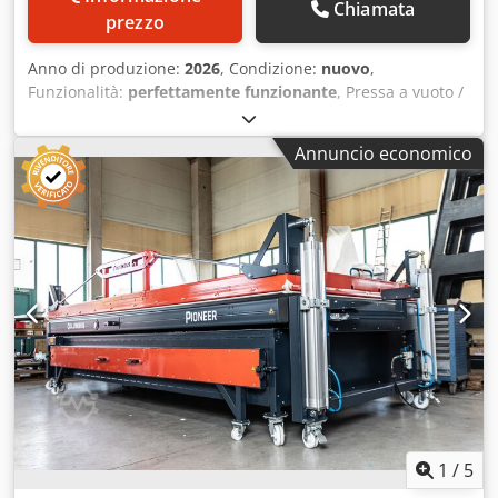
Chiamata
prezzo
Anno di produzione:
2026
, Condizione:
nuovo
,
Funzionalità:
perfettamente funzionante
, Pressa a vuoto /
Pressa a membrana “Columbus Infinity” (Sistema di presse
a vuoto per lunghezze speciali con area utile liberamente
Annuncio economico
definibile) – inclusi manuale Master digitale e assistenza IA
su tablet per un avvio sicuro e risultati riproducibili. La
COLUMBUS Infinity è un sistema di pressa a vuoto specifico
per applicazioni che richiedono superfici di lavoro
particolarmente lunghe. La macchina può essere
configurata, su richiesta, nella lunghezza desiderata
dall’utente ed è ideale soprattutto per pressature speciali,
pezzi lunghi e applicazioni in serie con elevata
produttività. Il principio Infinity, che dà il nome alla
macchina, permette di estendere in modo molto efficiente
l’area utile in lunghezza. In combinazione con il sistema
Rolling-Membrane e l’aspirazione multi-zona, la macchina
offre grande flessibilità e un controllo preciso del vuoto.
Solo l’area utilizzata viene effettivamente sottoposta a
1
/
5
vuoto, risparmiando energia e consentendo un controllo di