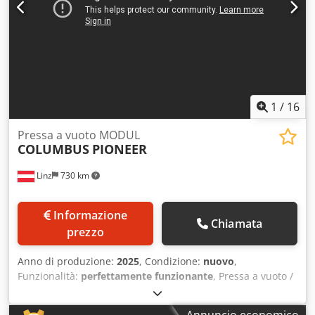
1
/
16
Pressa a vuoto MODUL
COLUMBUS
PIONEER
Linz
730 km
Informazione
Chiamata
prezzo
Anno di produzione:
2025
, Condizione:
nuovo
,
Funzionalità:
perfettamente funzionante
, Pressa a vuoto /
pressa a membrana “Columbus Pioneer” – disponibile
subito! (Sistema modulare con varie versioni e superfici