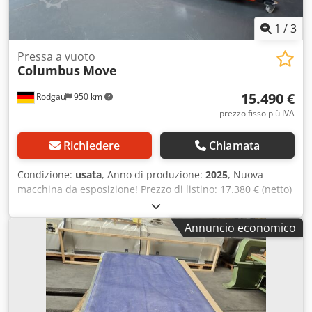
stampi / lavorazione plastica - Produzione di prototipi
Ispezione possibile – la macchina è pronta all’uso.
1
/
3
Pressa a vuoto
Columbus
Move
15.490 €
Rodgau
950 km
prezzo fisso più IVA
Richiedere
Chiamata
Condizione:
usata
, Anno di produzione:
2025
, Nuova
macchina da esposizione! Prezzo di listino: 17.380 € (netto)
MOVE: la pressa a vuoto ad alta precisione, dotata di
un'enorme superficie utile, ideale per l'incollaggio e la
Annuncio economico
laminazione a vuoto di pezzi curvi. Grazie alla sua elevata
flessibilità, dovuta all'eccezionale mobilità e al
rivoluzionario meccanismo di piegatura, consente di
ridurre la superficie di base del 45% quando è ripiegata.
Pressa a vuoto ad alta precisione con apertura a battente,
comprensiva di: * rivoluzionario meccanismo di piegatura