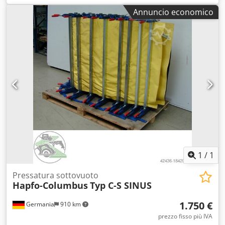
impiallacciatura Dcodsvg Inkepfx Ak Eek 2200x1000mm
Annuncio economico
1
/
1
Pressatura sottovuoto
Hapfo-Columbus
Typ C-S SINUS
1.750 €
Germania
910 km
prezzo fisso più IVA