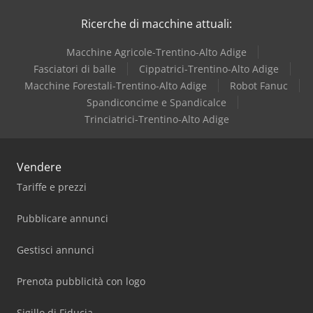
Dewalt
Ricerche di macchine attuali:
Dimter
Macchine Agricole-Trentino-Alto Adige
Dmc
Fasciatori di balle
Cippatrici-Trentino-Alto Adige
Macchine Forestali-Trentino-Alto Adige
Robot Fanuc
Holzkraft
Spandiconcime e Spandicalce
Trinciatrici-Trentino-Alto Adige
Vendere
Tariffe e prezzi
Pubblicare annunci
Gestisci annunci
Prenota pubblicità con logo
Sigillo di Fiducia