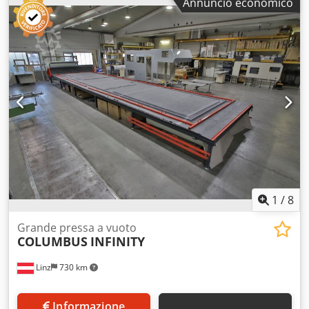
Annuncio economico
curvi – ma senza un grande investimento in una pressa?
Allora questo sacco sottovuoto VacuFlex è la soluzione
ideale. Con esso potete: - incollare facilmente strati e
impiallacciare (anche in forma) - lavorare in modo flessibile
ed efficiente - accettare nuovi ordini Dedszqtm Aopfx Ak
Eeck - produrre in modo economico anche pezzi singoli
Questo significa per voi: Maggiore versatilità in azienda –
senza occupare spazio aggiuntivo e senza elevati costi fissi.
Condizioni: subito pronto all’uso Particolarmente
interessante per: - piccole aziende - ingresso nella tecnica
del vuoto - integrazione dell’attrezzatura esistente
1
/
8
Grande pressa a vuoto
COLUMBUS
INFINITY
Linz
730 km
Informazione