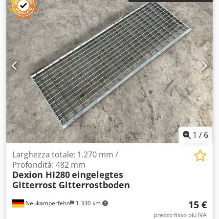
Strutture: * struttura zincata, * circa 400 unità, * diverse
altezze disponibili su richiesta. Traversi: * lunghezza: 3300
mm, * profilo: 130 × 50 mm, * esecuzione zincata, *
portata: 3 × 900 kg, ovvero fino a 2700 kg per livello, * circa
4000 unità. L'elevata disponibilità di elementi consente di
realizzare sia singole file che un'installazione completa di
scaffalature per un magazzino di grandi dimensioni.
Crsdpszrnpbsfx Aclef Possibilità di acquistare l'intero lotto
o un numero selezionato di elementi. Offriamo anche la
preparazione di configurazioni, il trasporto, lo smontaggio
e il montaggio delle scaffalature. Vi invitiamo a contattarci
per ricevere una specifica dettagliata, foto e un preventivo
personalizzato.
1
/
6
Larghezza totale: 1.270 mm /
Profondità: 482 mm
Dexion HI280
eingelegtes
Gitterrost Gitterrostboden
15 €
Neukamperfehn
1.330 km
prezzo fisso più IVA