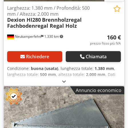
Larghezza: 1.380 mm / Profondità: 500
mm / Altezza: 2.000 mm
Dexion HI280
Brennholzregal
Fachbodenregal Regal Holz
160 €
Neukamperfehn
1.330 km
prezzo fisso più IVA
Richiedere
Chiamata
Condizione:
buona (usata)
, lunghezza totale:
1.380 mm
,
larghezza totale:
500 mm
, altezza totale:
2.000 mm
, Dati
tecnici della scaffalatura per legna da ardere: Sistema di
scaffalatura: Dexion Tipo: HI280 Crjdpfx Aezrgxhjclof Dati
Annuncio economico
tecnici per l'installazione: Numero di file di scaffali: 01
unità Lunghezza scaffale: 1.380 mm Numero di campate
per fila di scaffali: 01 unità Numero di ripiani, compreso il
piano di base: 05 unità Nota: Offriamo la scaffalatura
senza legna da ardere. La legna da ardere serve solo a
scopo decorativo. La fornitura include: 02x Montanti per