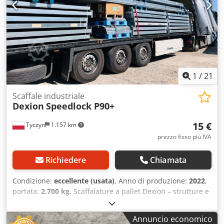
1
/
21
Scaffale industriale
Dexion
Speedlock P90+
15 €
Tyczyn
1.157 km
prezzo fisso più IVA
Richiedere
Chiamata
Condizione:
eccellente (usata)
, Anno di produzione:
2022
,
portata:
2.700 kg
, Scaffalature a pallet Dexion – strutture e
traversi zincati da 3300 mm Offriamo in vendita un ampio
lotto di scaffalature a pallet Dexion, adatte, tra l'altro, allo
Annuncio economico
stoccaggio di pallet industriali. Elementi disponibili: