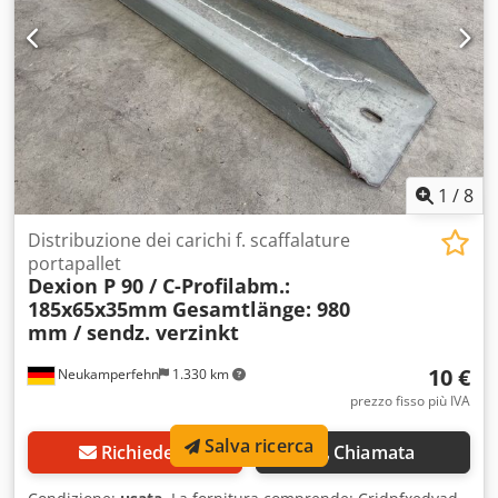
1
/
8
Distribuzione dei carichi f. scaffalature
portapallet
Dexion P 90 / C-Profilabm.:
185x65x35mm
Gesamtlänge: 980
mm / sendz. verzinkt
10 €
Neukamperfehn
1.330 km
prezzo fisso più IVA
Salva ricerca
Richiedere
Chiamata