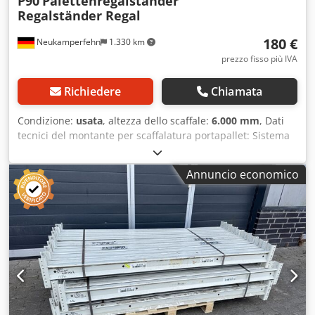
P90
Palettenregalständer
Regalständer Regal
180 €
Neukamperfehn
1.330 km
prezzo fisso più IVA
Richiedere
Chiamata
Condizione:
usata
, altezza dello scaffale:
6.000 mm
, Dati
tecnici del montante per scaffalatura portapallet: Sistema
di scaffalatura: Dexion Tipo: Speedlock P90 La fornitura
comprende: 01x montante per scaffalatura portapallet,
Annuncio economico
usato Colore materiale: zincato sendzimir Profilo del telaio:
100|25 Dimensioni profilo: P 100 x 100 x 2,50 mm Inclusi
traversi e controventature diagonali, piastrine di base I
montanti sono preassemblati Cedpfxjw I D Utj Aclorf
(struttura reticolare avvitata) Altezza: 6.000 mm Profondità:
990 mm Informazioni generali sull’articolo: Questo articolo
è disponibile esclusivamente per il ritiro in sede.
Un’eventuale spedizione o trasporto devono essere
concordati separatamente e comportano costi aggiuntivi
variabili in base al luogo di consegna o all’entità della