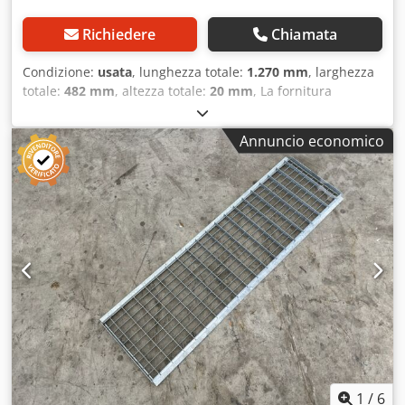
Richiedere
Chiamata
Condizione:
usata
, lunghezza totale:
1.270 mm
, larghezza
totale:
482 mm
, altezza totale:
20 mm
, La fornitura
comprende: 1 griglia metallica, usata Colore del materiale:
zincata a caldo Profondità totale: circa 482 mm (direzione
Annuncio economico
delle barre portanti) Larghezza totale: circa 1.270 mm
(direzione delle barre trasversali) Crjdpfx Acjzr Nfwoljf
Dimensioni delle barre portanti: 20|1,80 mm Altezza di
appoggio: circa 20 mm Altezza del telaio: circa 20 mm
Dimensione della maglia: 68 x 35 mm Peso/pezzo: circa
6,72 kg Nota: - La griglia può presentare danni, graffi,
ammaccature e saldature. Informazioni generali
sull'articolo: Questo articolo è disponibile solo per il ritiro
in loco. Eventuali costi di trasporto o spedizione aggiuntivi
verranno calcolati separatamente in base al luogo di
consegna e alla quantità richiesta.
1
/
6