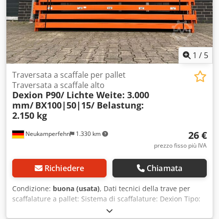
requested separately from us depending on the place of
delivery and the scope of delivery.
1
/
5
Traversata a scaffale per pallet
Traversata a scaffale alto
Dexion P90/ Lichte Weite: 3.000
mm/
BX100|50|15/ Belastung:
2.150 kg
26 €
Neukamperfehn
1.330 km
prezzo fisso più IVA
Richiedere
Chiamata
Condizione:
buona (usata)
, Dati tecnici della trave per
scaffalature a pallet: Sistema di scaffalature: Dexion Tipo:
Speedlock P90 La fornitura comprende: 01 x Trave per