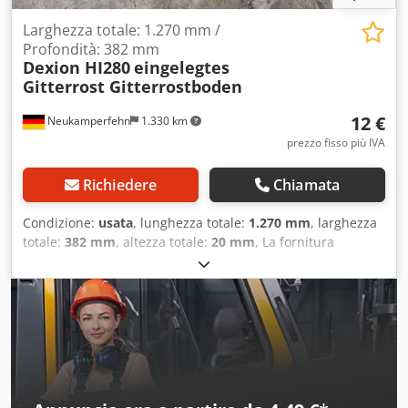
Larghezza totale: 1.270 mm /
Profondità: 382 mm
Dexion HI280
eingelegtes
Gitterrost Gitterrostboden
12 €
Neukamperfehn
1.330 km
prezzo fisso più IVA
Richiedere
Chiamata
Condizione:
usata
, lunghezza totale:
1.270 mm
, larghezza
totale:
382 mm
, altezza totale:
20 mm
, La fornitura
comprende: 1 griglia in acciaio, usata Colore del materiale:
zincata a caldo Profondità totale: circa 382 mm (direzione
delle barre portanti) Larghezza totale: circa 1.270 mm
(direzione delle barre trasversali) Dimensioni barre
portanti: 20|1,80 mm Altezza di appoggio: circa 20 mm
Codpfx Acszr Nahjlorf Altezza del telaio: circa 20 mm
Dimensione maglie: 68 x 35 mm Peso/pezzo: circa 5,33 kg
Nota: - La griglia può presentare danni, graffi,