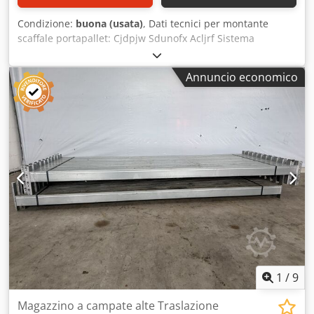
Condizione:
buona (usata)
, Dati tecnici per montante
scaffale portapallet: Cjdpjw Sdunofx Acljrf Sistema
scaffalature: Dexion (Hovik) Tipo: NS La fornitura
comprende: 01x montante scaffale portapallet, usato
Annuncio economico
Colore materiale: zincato sendzimir Tipo: H Dimensioni
profilo: 90 x 70 x 2,50 mm Inclusi rinforzi trasversali e
diagonali, piedini di base I montanti sono premontati
(struttura avvitata) Altezza 5.000 mm Profondità 1.050 mm I
vostri referenti nella nostra azienda: Sig.: Andre Evering
Sig.: Mario Klöver Sig.: Falk Deutsch Informazioni generali
sull'articolo: Questo articolo viene offerto esclusivamente
per il ritiro in loco. Un'ulteriore spedizione o trasporto sarà
possibile solo con costi aggiuntivi, che possono essere
richiesti separatamente in base alla destinazione o
all'entità della fornitura.
1
/
9
Magazzino a campate alte Traslazione