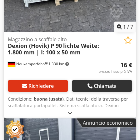
fornitura.
1
/
7
Magazzino a scaffale alto
Dexion (Hovik) P 90
lichte Weite:
1.800 mm | I: 100 x 50 mm
16 €
Neukamperfehn
1.330 km
prezzo fisso più IVA
Richiedere
Chiamata
Condizione:
buona (usata)
, Dati tecnici della traversa per
scaffalatura portapallet: Sistema scaffalatura: Dexion
(Hovik) Tipo: P 90 La fornitura comprende: 01x Traversa per
scaffalatura portapallet, usata Colore materiale: bianco
Annuncio economico
Profilo a I: 100 x 50 mm Gancio: 5 HK Luce libera: 1.800 mm
02x Perni di sicurezza, usati Esecuzione: zincato sendzimir
Per la messa in sicurezza delle traverse longitudinali I