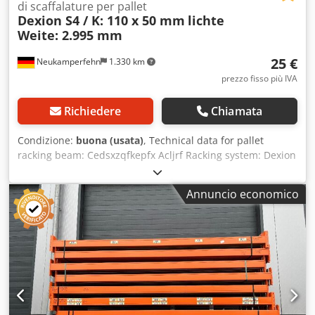
di scaffalature per pallet
Dexion S4 / K: 110 x 50 mm
lichte
Weite: 2.995 mm
25 €
Neukamperfehn
1.330 km
prezzo fisso più IVA
Richiedere
Chiamata
Condizione:
buona (usata)
, Technical data for pallet
racking beam: Cedsxzqfkepfx Acljrf Racking system: Dexion
Type: Speedlock Super 4 Scope of delivery includes: 01x
Pallet racking beam, used Material finish: Sendzimir
Annuncio economico
galvanized Beam type: SLB 110 Box section: 110 x 50 mm
Connector: 4 HK (hooks) Clear span: 2,995 mm 02x Safety
pins, used Version: fully galvanized For securing the cross
beams against unintentional lifting Your contacts at our
company: Mr. Andre Evering Mr. Mario Klöver Mr. Falk
Deutsch General information about the item: This item is
offered for collection only. If transport or shipping of this
item is required, additional costs will apply. These can be