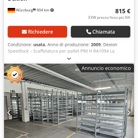
815 €
Würzburg
904 km
EXW prezzo fisso più IVA
Richiedere
Chiamata
Condizione:
usata
, Anno di produzione:
2009
, Dexion
Speedlock – Scaffalatura per pallet P90 H RA1094 La
scaffalatura per pallet zincata Dexion P90H è ideale per lo
stoccaggio dei pallet e offre una soluzione altamente
Annuncio economico
efficiente e flessibile per ogni esigenza. Informazioni sul
prodotto: – Telaio di supporto tipo P90 H, elementi di
riempimento avvitati – Altezza x profondità 8.450 x 1.100
mm – Larghezza del montante 90 mm. Travi tipo SLI 2.700
mm, inclusi i perni di sicurezza – Carico per livello 1.200
kg, con carico distribuito uniformemente – Fissaggio a
pavimento a cura del cliente Esempio: Modulo base,
lunghezza 2.880 mm + modulo aggiuntivo, lunghezza 2.790
mm Modulo base composto da: Crsdpfx Acsk Aa Dzelof – 2
telai di supporto – 10 travi, inclusi i perni di sicurezza
Modulo aggiuntivo composto da: – 1 telaio di supporto – 10