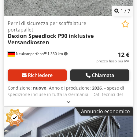
1
/
7
Perni di sicurezza per scaffalature
portapallet
Dexion Speedlock P90
inklusive
Versandkosten
12 €
Neukamperfehn
1.330 km
prezzo fisso più IVA
Richiedere
Chiamata
Condizione:
nuovo
, Anno di produzione:
2026
, - spese di
spedizione incluse in tutta la Germania - Dati tecnici del
perno di sicurezza: Sistema di scaffalature: Dexion Tipo:
Speedlock P90 La fornitura comprende: 10 perni di
Annuncio economico
sicurezza, nuovi Colore del materiale: zincato Sendzimir
Diametro della testa: 13,58 mm Diametro del perno: 5,92
mm Cedpozrc Dtofx Aclorf Peso/pezzo: circa 0,019 kg Per la
protezione dei longheroni Per evitare che si sollevino