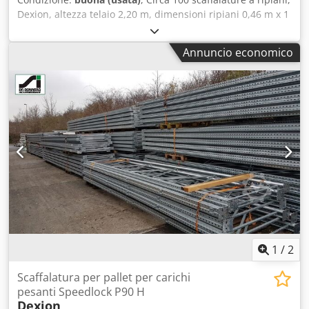
fessurato 12 x piastra di compensazione, usata
Dexion, altezza telaio 2,20 m, dimensioni ripiani 0,46 m x 1
Esecuzione: completamente zincata per livellare i montanti
m – usate: Vendita solo in blocco: Prezzo, franco
delle scaffalature che vengono installati su un pavimento
magazzino: solo 6.500,00 € (netti), smontate, imballate e
Annuncio economico
irregolare 01 x cartello di carico con indicazioni dei carichi
caricate! Crjdei Nqdtopfx Aclof Produttore: Dexion Tipo:
per campata e per sezione, produttore e numero di lotto
sconosciuto Anno di fabbricazione: sconosciuto Altezza
Dimensioni: 420 x 297 x 3 mm I vostri referenti presso la
telaio: circa 2,20 m Numero di telai: 144 unità Ripiani: 46 ×
nostra azienda: Sig.: Andre Evering Sig.: Mario Klöver Sig.:
100 cm Numero di ripiani: 396 unità Profondità campo:
Falk Deutsch Informazioni generali sull’articolo: Questo
circa 48 cm Condizioni: buone Disponibilità: immediata
articolo è offerto esclusivamente per il ritiro in loco.
Ubicazione: magazzino di Frankenberg P.S. Potrebbe
Eventuali costi di trasporto o spedizione aggiuntivi saranno
essere necessario ordinare dei nuovi supporti per i ripiani!
calcolati separatamente in base al luogo di consegna o
all’ambito della fornitura.
1
/
2
Scaffalatura per pallet per carichi
pesanti Speedlock P90 H
Dexion