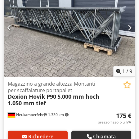
vostri referenti nella nostra azienda: Sig.: Andre Evering
Sig.: Mario Klöver Crsdew R N Hyjpfx Aclof Sig.: Falk
Deutsch Informazioni generali sull’articolo: Questo articolo
è offerto esclusivamente per il ritiro in loco. La spedizione
o il trasporto sono possibili solo su richiesta, con costi
aggiuntivi che possono essere richiesti separatamente a
seconda del luogo di consegna e della quantità.
1
/
9
Magazzino a grande altezza Montanti
per scaffalature portapallet
Dexion Hovik P90
5.000 mm hoch
1.050 mm tief
175 €
Neukamperfehn
1.330 km
prezzo fisso più IVA
Richiedere
Chiamata