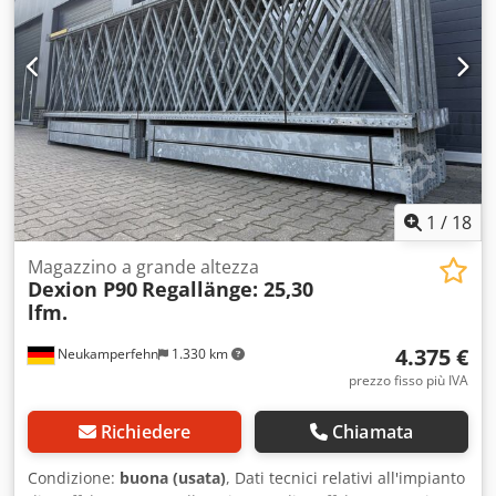
accidentalmente
1
/
18
Magazzino a grande altezza
Dexion P90
Regallänge: 25,30
lfm.
4.375 €
Neukamperfehn
1.330 km
prezzo fisso più IVA
Richiedere
Chiamata
Condizione:
buona (usata)
, Dati tecnici relativi all'impianto