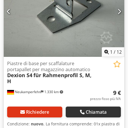
Griglia di regolazione: ogni 25 mm Carico del ripiano: 150
kg Carico della baia: 1.700 kg Condizioni: buone
Disponibile: immediatamente Posizione: 35463 Fernwald-
Steinbach
1
/
12
Piastre di base per scaffalature
portapallet per magazzino automatico
Dexion S4
für Rahmenprofil S, M,
H
9 €
Neukamperfehn
1.330 km
prezzo fisso più IVA
Richiedere
Chiamata
Condizione:
nuovo
, La fornitura comprende: 01x piastra di