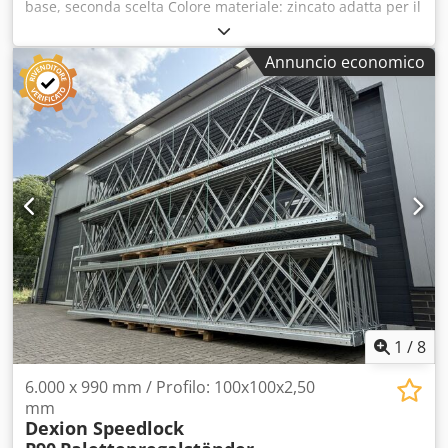
base, seconda scelta Colore materiale: zincato adatta per il
produttore: Dexion tipo: Speedlock S4 profilo montante: S |
M | H spessore materiale: ca. 3,00 mm larghezza totale: ca.
Annuncio economico
88 mm profondità totale: ca. 140 mm distanza fori (bordo
piegato): ca. 38 mm numero di fori (piastra): 03 pz
diametro fori (piastra): ca. 13 mm peso | pz.: ca. 0,22 kg /
pz I vostri referenti nella nostra azienda: Cedeyrr Tfopfx
Aclsrf Sig.: Andre Evering Sig.: Mario Klöver Sig.: Falk
Deutsch Informazioni generali sull'articolo: Questo articolo
è disponibile solo per il ritiro in sede. Il trasporto o la
spedizione di questo articolo sono possibili solo con costi
aggiuntivi, che possono essere richiesti separatamente in
base alla destinazione e alla quantità richiesta.
1
/
8
6.000 x 990 mm / Profilo: 100x100x2,50
mm
Dexion Speedlock