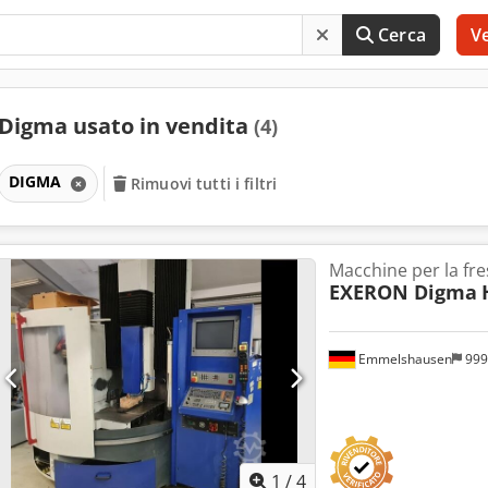
Cerca
V
Digma usato in vendita
(4)
DIGMA
Rimuovi tutti i filtri
Macchine per la fr
EXERON Digma
Emmelshausen
999
1
/
4