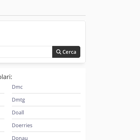
Cerca
lari:
Dmc
Dmtg
Doall
Doerries
Donau