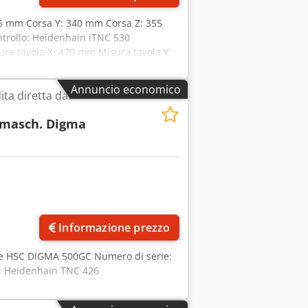
415 mm Corsa Y: 340 mm Corsa Z: 355
ntrollo: Heidenhain iTNC 530
ura tavola X: 470 mm Misura tavola Y:
 Avanzamento rapido: 30 m/min
Annuncio economico
ta diretta dal
smasch. Digma
Informazione prezzo
ice HSC DIGMA 500GC Numero di serie:
o: Heidenhain TNC 426