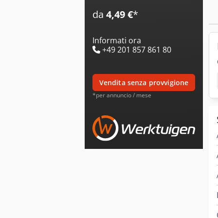
da
4,49 €
*
Informati ora
+49 201 857 861 80
vendita senza provvigione
*per annuncio / mese