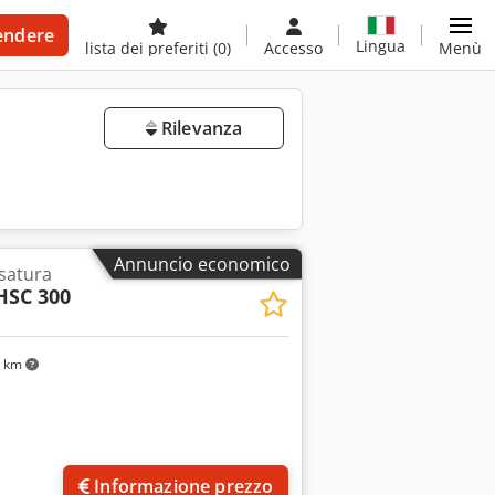
endere
Lingua
lista dei preferiti
(0)
Accesso
Menù
Rilevanza
Annuncio economico
esatura
HSC 300
 km
Informazione prezzo