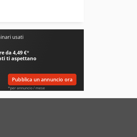
Donewell
Dunkes
nari usati
e da 4,49 €
*
nti
ti aspettano
Pubblica un annuncio ora
*per annuncio / mese