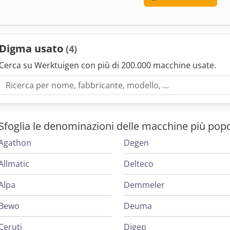
HSC di ricambio viene fornito con la macchina.
Digma usato
(4)
Cerca su Werktuigen con più di 200.000 macchine usate.
Sfoglia le denominazioni delle macchine più popo
Agathon
Degen
Allmatic
Delteco
Alpa
Demmeler
Bewo
Deuma
Ceruti
Digep