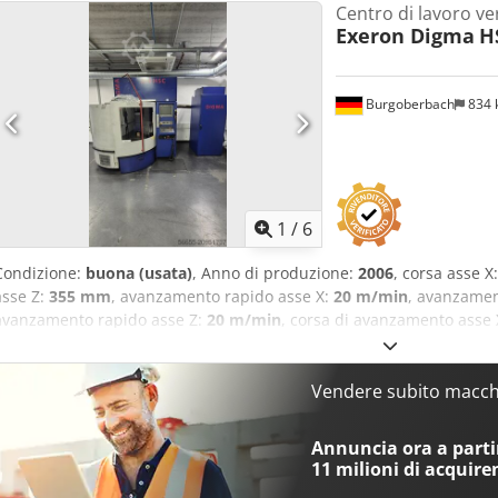
Centro di lavoro ver
Exeron Digma
H
Burgoberbach
834
1
/
6
Condizione:
buona (usata)
, Anno di produzione:
2006
, corsa asse X
asse Z:
355 mm
, avanzamento rapido asse X:
20 m/min
, avanzamen
avanzamento rapido asse Z:
20 m/min
, corsa di avanzamento asse
Heidenhain
, velocità del mandrino (min.):
42.000 giri/min
, In vendi
Digma HSC 300. La macchina è in buone condizioni. Dati tecnici: Ti
verticale CNC Anno di costruzione: 2006 Controllo: HEIDENHAIN Co
Vendere subito macchi
mm Corsa asse Y: 300 mm oppure 340 mm Corsa asse Z: 300 mm 
rapido (X/Y/Z): Fino a 20 m/min Campo di avanzamento: Fino a 40.
Annuncia ora a partir
42.000 giri/min, mandrino ad alta frequenza Attacco mandrino: HSK
11 milioni di acquire
Peso massimo pezzo: 500 kg Peso totale: 5.000 kg Dimensioni: 3.050