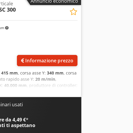
Annuncio economico
ticale
SC 300
 km
Informazione prezzo
:
415 mm
, corsa asse Y:
340 mm
, corsa
to rapido asse Y:
20 m/min
,
 X:
40.000 mm
, produttore di controller:
ta centro di lavoro verticale CNC Exeron
pologia macchina: Centro di lavoro
rsa asse X: 300 mm oppure 415–480
nari usati
oppure 355–400 mm Avanzamento
000 mm/min Velocità mandrino: Fino a
e da 4,49 €
*
-40E Magazzino utensili: 30 posizioni
nti
ti aspettano
 x 2.500 x 2.470 mm Su richiesta,