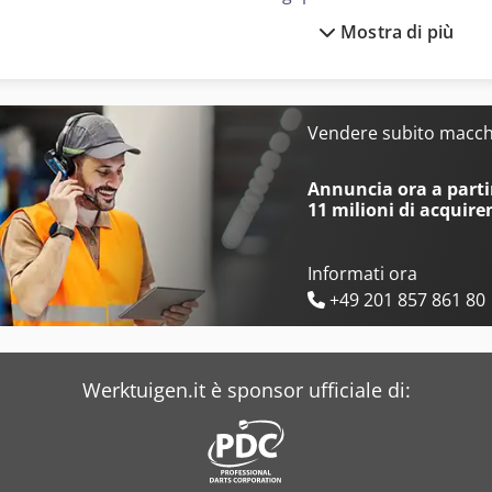
Mostra di più
Christen
Dimeco
Colgar
Dimter
Danobat
Dirinler
Vendere subito macchi
Defum
Dixi
Annuncia ora a partir
11 milioni di acquire
Informati ora
+49 201 857 861 80
Werktuigen.it è sponsor ufficiale di: