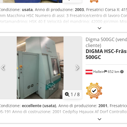
Condizione:
usata
, Anno di produzione:
2003
, Fresatrici Corsa X: 
mm Macchina HSC Numero di assi: 3 Fresatrice/centro di lavoro Co
Portamandrino: HSK 40 E Velocità del mandrino: 42000 giri/min Mis
400 mm peso massimo del pezzo: 500 kg Cambio utensile: 30 volte
volantino elettronico Mandrino IBAG Crodpjvtfpfefx Af Dof
Digma 500GC (vendi
cliente)
DIGMA
HSC-Frä
500GC
Hallein
652 km
1
/
8
Condizione:
eccellente (usata)
, Anno di produzione:
2001
, Fresatr
05-191 Anno di costruzione: 2001 Cedpfsy Hqauox Af Dorf Controll