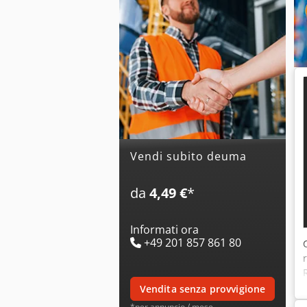
Vendi subito deuma
da
4,49 €
*
Informati ora
+49 201 857 861 80
vendita senza provvigione
*per annuncio / mese