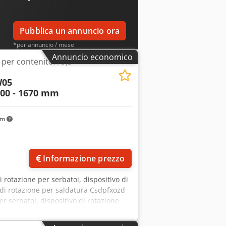
Pubblica un annuncio ora
*per annuncio / mese
Annuncio economico
 per contenitori 9,5
05
00 - 1670 mm
km
Informazione prezzo
di rotazione per serbatoi, dispositivo di
o di rotazione per saldatura Csdpfxozd
r serbatoi, dispositivo di rotazione
9500 kg -Distanza tra i rulli: 600 -
, rotazione a destra/a sinistra -Unità