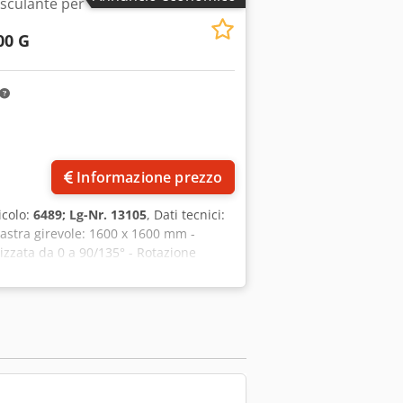
asculante per
00 G
Informazione prezzo
icolo:
6489; Lg-Nr. 13105
, Dati tecnici:
astra girevole: 1600 x 1600 mm -
rizzata da 0 a 90/135° - Rotazione
 a sinistra controllabile - Trasmissione
ezza del piano in posizione orizzontale
tale con base: circa 2200 mm -
700 kg