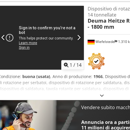
tipo H 02,5 -Capacità di carico: kg -Distanza tra i rulli: 600 - 1670 
Dispositivo di rota
rotazione: da 0,15 a 1,35 m/min, rotazione a destra/a sinistra -Unità
14 tonnellate
Componenti singoli: vedere le foto -Dimensioni per il trasporto:
Deuma Heitze
R
Cjdpezkqt Hofx Ag Aeha -Peso: 607 kg / 365 kg
- 1800 mm
Wiefelstede
1.310 
1
/
14
Condizione:
buona (usata)
, Anno di produzione:
1966
, Dispositivo 
di rotazione per serbatoi, dispositivo di rotazione per saldatura, di
dispositivo di saldatura, tavola rotante per saldatura, dispositivo d
Deuma Heitze, dispositivo di rotazione per recipienti, dispositivo d
Ag Aoha - Motore di azionamento: - Capacità di carico: 14.000 kg - Di
Rulli: Ø 400 mm / 400/60-305Z - Velocità di rotazione: da 0,3 a 1,6 m
Vendere subito macchi
Pannello di controllo: con controllo manuale e interruttore a pedale
Dimensioni di trasporto: 2930/12170/H645 mm / 2620/840/H620 mm -
Annuncia ora a partir
11 milioni di acquire