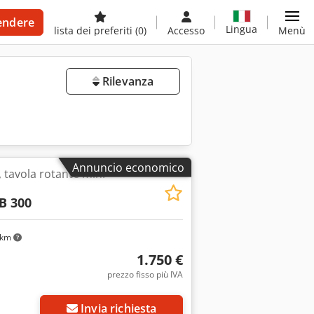
endere
Lingua
lista dei preferiti
(0)
Accesso
Menù
Rilevanza
Annuncio economico
, tavola rotante min.
B 300
 km
1.750 €
prezzo fisso più IVA
Invia richiesta