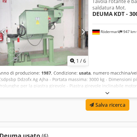
Tavola rotante e b
saldatura Mot.
DEUMA
KDT - 30
Rödermark
947 km
1
/
6
Anno di produzione:
1987
, Condizione:
usata
, numero macchina/ve
Csdpsbp Ddzofx Ag Ajha - Portata massima: 3000 kg - Dimensioni pi
Prolunghe per la piastra girevole - Piastra girevole inclinabile moto
regolabile in modo continuo: 0,01 - 4 giri/min - Rotazione a destra e
della corrente di saldatura: circa 500 A - Alimentazione: 400 V - Alt
Salva ricerca
senza base: circa 1200 mm - Altezza del piano in posizione orizzon
Ingombro: circa L 1600 x A 1200 + 1000 x P 2400 mm - Peso: circa 2
Deuma usato
(6)