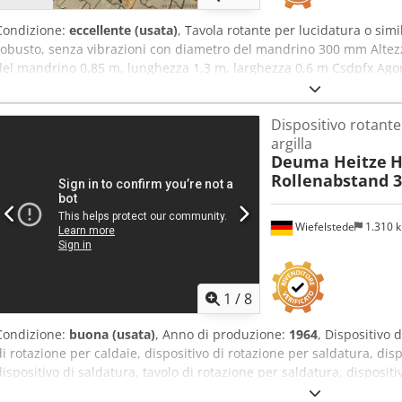
Condizione:
eccellente (usata)
, Tavola rotante per lucidatura o simi
robusto, senza vibrazioni con diametro del mandrino 300 mm Altezza
del mandrino 0,85 m, lunghezza 1,3 m, larghezza 0,6 m Csdpfx Agor
(macchina mobile)
Dispositivo rotante
argilla
Deuma Heitze
H
Rollenabstand 
Wiefelstede
1.310 
1
/
8
Condizione:
buona (usata)
, Anno di produzione:
1964
, Dispositivo 
di rotazione per caldaie, dispositivo di rotazione per saldatura, disp
dispositivo di saldatura, tavolo di rotazione per saldatura, dispositi
Produttore: Deuma Heitze, dispositivo di rotazione per recipienti, di