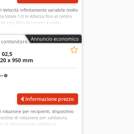
li Velocità infinitamente variabile molto
 totale 1,0 m Altezza fino al centro
xb Ups Ajha Accessori 4 ruote
Annuncio economico
 contenitore in
 02,5
320 x 950 mm
km
Informazione prezzo
di rotazione per recipienti, dispositivo
ositivo di rotazione per saldatura,
vo di rotazione per saldatura -
spositivo di rotazione per saldatura,