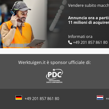
Defum
Dmtg
Vendere subito macchi
Degen
Doall
Annuncia ora a partir
11 milioni di acquire
Informati ora
+49 201 857 861 80
Werktuigen.it è sponsor ufficiale di:
+49 201 857 861 80
+