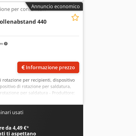
mm -Rulli: Ø 320 x 950 mm -Velocità di
Annuncio economico
zione per contenitori
 di controllo: con controllo manuale -
 1150/1105/A550 mm / 1100/600/A550 mm
ollenabstand 440
km
Informazione prezzo
di rotazione per recipienti, dispositivo
spositivo di rotazione per saldatura,
i rotazione per saldatura - Produttore:
i rotazione per saldatura Cjdpjzhtuhsfx
stanza tra i rulli: 440 - 1800 mm -
/min, rotazione destra/sinistra -
nari usati
 - Componenti singoli: vedere le foto -
 Peso: 1800 kg / 1150 kg
e da 4,49 €
*
nti
ti aspettano