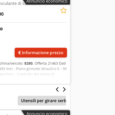
Annuncio economico
sculante di saldatura
to -Dimensioni per il trasporto:
00
Informazione prezzo
china/veicolo:
8280
, Offerta 21463 Dati
400 mm - Piano girevole idraulico 0 - 90
 giri/min - Controllo del senso di
mentazione 400 V - Altezza del piano in
lsante di comando manuale - Ingombro,
Utensili per girare serbatoi
Annuncio economico