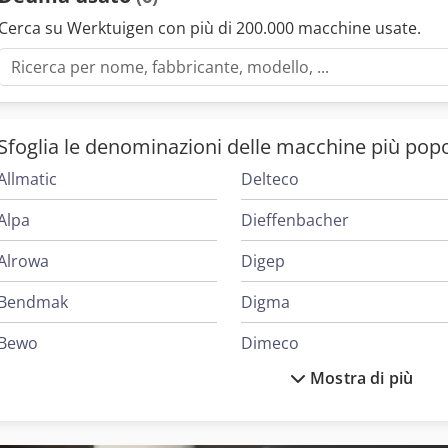
Cerca su Werktuigen con più di 200.000 macchine usate.
Sfoglia le denominazioni delle macchine più popo
Allmatic
Delteco
Alpa
Dieffenbacher
Alrowa
Digep
Bendmak
Digma
Bewo
Dimeco
Mostra di più
Contur
Dirinler
Deckel
Diskus