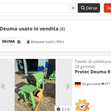
Cerca
V
Deuma usato in vendita
(6)
DEUMA
Rimuovi tutti i filtri
Tavolo di saldatura
20 giri/min.
Protec Deuma
R
Hergensweiler
677
1
/
5