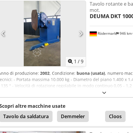
Tavolo rotante e ba
di controllo: con comando manuale -Componenti singoli: vedere le fo
mot.
2770/1120/H560 mm / 2350/990/H560 mm -Peso: 2510 kg
DEUMA
DKT 100
Rödermark
946 km
1
/
9
Anno di produzione:
2002
, Condizione:
buona (usata)
, numero mac
tecnici: - Portata massima 10.000 kg - Diametro del piano 1.400 x 1.
/ 135 ° - Velocità di rotazione regolabile in modo continuo 0,05 - 1,2
rotazione (destra/sinistra) - Corrente di saldatura, circa 500 A - Ali
posizione orizzontale, circa 2.500 mm Cjdpfx Ashfwnqjg Aoha - Pu
circa L 2.000 x H 2.500 x P 2.700 mm - Peso, circa 5.200 kg
Scopri altre macchine usate
Tavolo da saldatura
Demmeler
Cloos