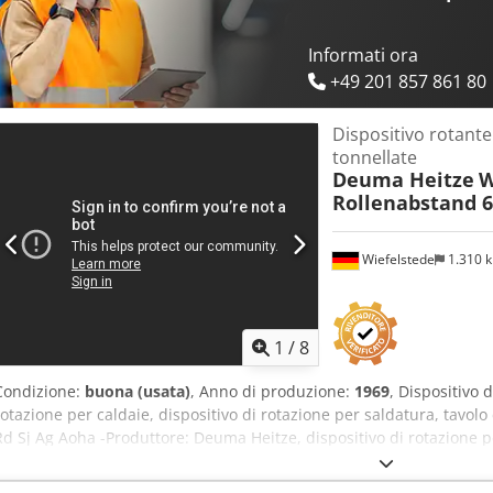
Informati ora
+49 201 857 861 80
Dispositivo rotante
tonnellate
Deuma Heitze
W
Rollenabstand 6
Wiefelstede
1.310 
1
/
8
Condizione:
buona (usata)
, Anno di produzione:
1969
, Dispositivo 
rotazione per caldaie, dispositivo di rotazione per saldatura, tavol
Rd Sj Ag Aoha -Produttore: Deuma Heitze, dispositivo di rotazione pe
per saldatura, tipo W05 -Motore di azionamento: -Capacità di carico: 
1670 mm -Rulli: Ø 395 mm -Velocità di rotazione: da 0,2 a 1,45 m/min