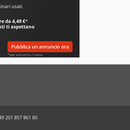
nari usati
e da 4,49 €
*
nti
ti aspettano
Pubblica un annuncio ora
*per annuncio / mese
49 201 857 861 80