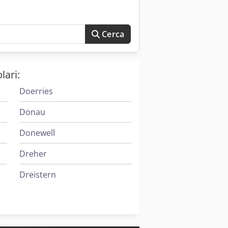
Cerca
lari:
Doerries
Donau
Donewell
Dreher
Dreistern
Dunkes
Eckold