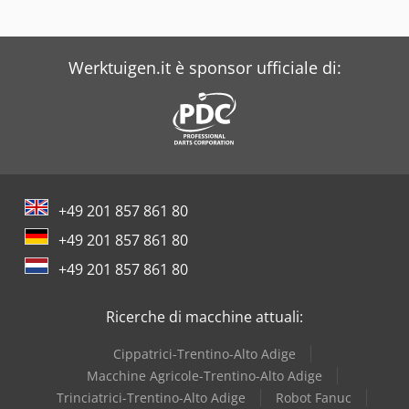
Beka-Mak
Werktuigen.it è sponsor ufficiale di:
Bianco
Buehler
Carnehl
Case
+49 201 857 861 80
Dea
+49 201 857 861 80
Dr. Boy
+49 201 857 861 80
Iveco
Ricerche di macchine attuali:
Cippatrici-Trentino-Alto Adige
Macchine Agricole-Trentino-Alto Adige
Trinciatrici-Trentino-Alto Adige
Robot Fanuc