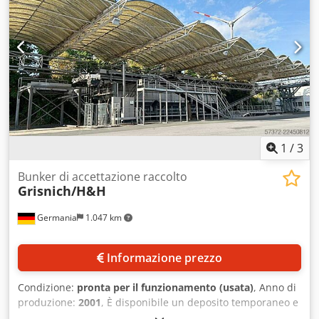
1
/
3
Bunker di accettazione raccolto
Grisnich/H&H
Germania
1.047 km
Informazione prezzo
Condizione:
pronta per il funzionamento (usata)
, Anno di
produzione:
2001
, È disponibile un deposito temporaneo e
un punto di raccolta di Grisnich e H&H Engineering per lo