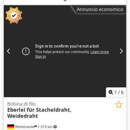
stoccaggio intermedio di prodotti agricoli come mele,
Annuncio economico
patate, ecc. Numero di celle di stoccaggio: 3, capacità delle
celle di stoccaggio: 33 tonnellate, numero di sistemi a
nastro: 2, lunghezza dei sistemi a nastro 1/2: 59 m/72 m.
Questo impianto non è destinato allo stoccaggio a lungo
termine di prodotti agricoli, ma esclusivamente come
punto di transito per il trasporto su camion. È disponibile
la documentazione. È possibile effettuare una visita in
loco. Chjdpozqfx Rofx Aavsa
1
/
6
Bobina di filo
Eberlei
für Stacheldraht,
Weidedraht
Wiefelstede
1.310 km