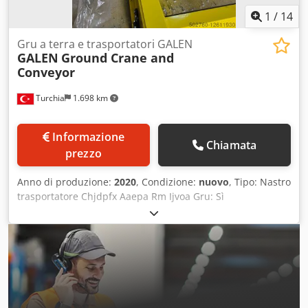
1
/
14
Gru a terra e trasportatori GALEN
GALEN
Ground Crane and
Conveyor
Turchia
1.698 km
Informazione
Chiamata
prezzo
Anno di produzione:
2020
, Condizione:
nuovo
, Tipo: Nastro
trasportatore Chjdpfx Aaepa Rm Ijvoa Gru: Sì