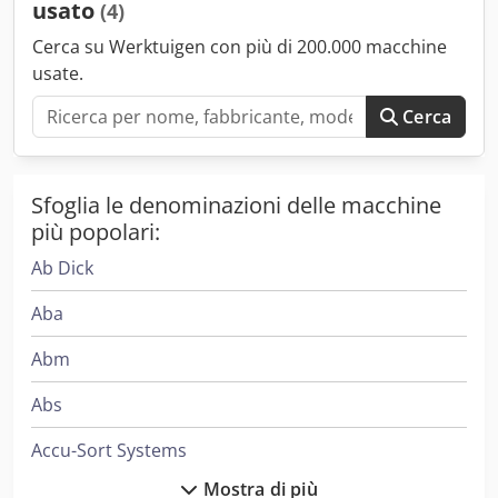
usato
(4)
con sigillatrice Saxon e poi cuciti con cucitrice Singer.
Chedpfxsyq Tb Ij Aavja
Cerca su Werktuigen con più di 200.000 macchine
usate.
Cerca
Sfoglia le denominazioni delle macchine
più popolari:
Ab Dick
Aba
Abm
Abs
Accu-Sort Systems
Mostra di più
Aeg