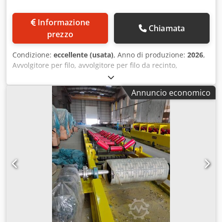
Informazione
Chiamata
prezzo
Condizione:
eccellente (usata)
, Anno di produzione:
2026
,
Avvolgitore per filo, avvolgitore per filo da recinto,
avvolgitore per filo spinato, avvolgitrice per filo, macchina
avvolgitrice per filo, avvolgitore per recinzione elettrica,
Annuncio economico
dispositivo di avvolgimento Chsdoxvh Huepfx Aavea -
Diametro tamburo: 800 mm - Larghezza tamburo: 990 mm
- Azionamento: idraulico - L’attrezzo può essere utilizzato
con attacco frontale o attacco a tre punti appropriato -
Senza attacco frontale e raccordi idraulici - Dimensioni:
1020/1450/H830 mm - Peso: 318 kg