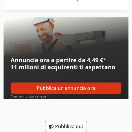
Ajk
Ake
Alber
Alberti
Annuncia ora a partire da 4,49 €
*
Alcoa
11 milioni di acquirenti
ti aspettano
Ams
Amt
Pubblica un annuncio ora
Aro
*per annuncio / mese
Atb
Ausa
Pubblica qui
Axa