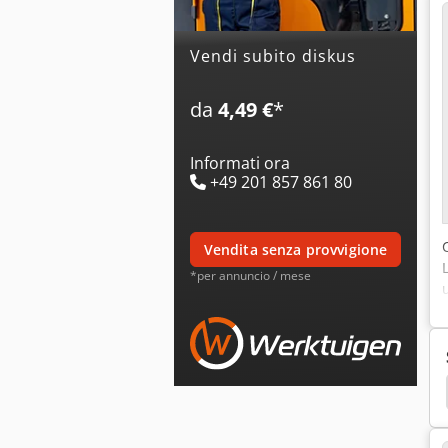
Vendi subito diskus
da
4,49 €
*
Informati ora
+49 201 857 861 80
vendita senza provvigione
*per annuncio / mese
Blohm
Buderus
Danobat
Deckel