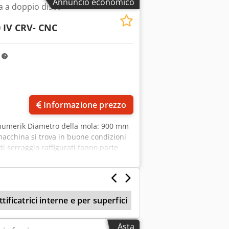
Annuncio economico
a a doppio disco -
 IV CRV- CNC
m
Informazione prezzo
inumerik Diametro della mola: 900 mm
acchina si trova in buone condizioni
di serraggio raffigurati fanno parte
vo modifiche ed errori nelle specifiche
Abjxuv Udo Tjf
ttificatrici interne e per superfici
Asta