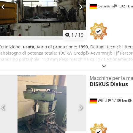
Germania
1.021 k
1
/
19
Condizione:
usata
, Anno di produzione:
1990
, Dettagli tecnici: lit
Fabbisogno di potenza totale: 100 kW Crodpfx Aevnmnrjb Tjf Percorso
mandrino portamola: 150 mm Peso macchina ca.: 17 t Azionamento
Larghezza di macinazione: 30-150 mm Velocità periferica: 34 m/sec 
Altezza di macinazione: 70 mm Diametro mola: 750 mm Utensile di 
Macchine per la ma
della mola: 870 giri/min. Diametro del pezzo - massimo: 250 mm
DISKUS
Diskus
Willich
1.139 km