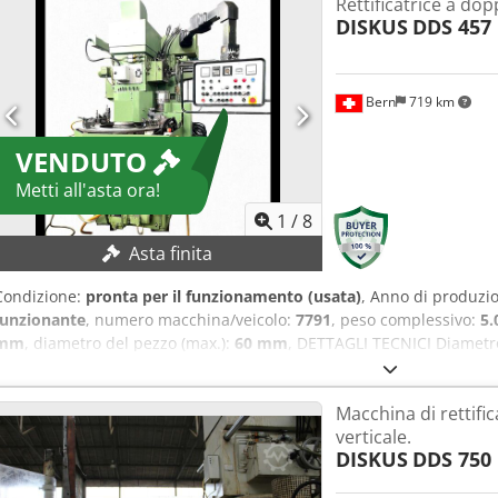
Rettificatrice a dop
DISKUS
DDS 457 
Bern
719 km
VENDUTO
Metti all'asta ora!
1
/
8
Asta finita
Condizione:
pronta per il funzionamento (usata)
, Anno di produzi
funzionante
, numero macchina/veicolo:
7791
, peso complessivo:
5.
mm
, diametro del pezzo (max.):
60 mm
, DETTAGLI TECNICI Diametr
Tsf Altezza massima pezzo: 1 - 25 mm Numero di teste di rettifica: 2
Diametro esterno mola: 457 mm Velocità periferica mola: 24 m/s 
Macchina di rettific
Potenza motore di rettifica: 2 x 15 kW Dimensioni e peso Dimensioni 
verticale.
Peso macchina: ca. 5.000 kg
DISKUS
DDS 750