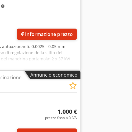
m
Informazione prezzo
ters autoazionanti: 0,0025 - 0,05 mm
 di regolazione della slitta del
 del mandrino portamola: 2 x 37 kW
Velocità del pezzo: 60 - 300 mm/sec.
molatura: 750 x 75 x 350 mm Velocità
Annuncio economico
cinazione
1.000 €
prezzo fisso più IVA