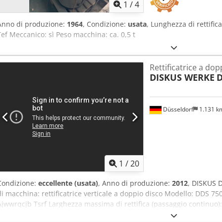
1
/
4
Anno di produzione:
1964
, Condizione:
usata
, Lunghezza di rettifi
Tef Meccanico: sì Peso macchina: ca. 0,5 t
Rettificatrice a dop
DISKUS WERKE
D
Düsseldorf
1.131 
1
/
20
Condizione:
eccellente (usata)
, Anno di produzione:
2012
, DISKUS D
di macchina: rettificatrice verticale a doppio disco Modello: DDS 
Ajwwrqcjb Tsrf Larghezza massima di rettifica (passaggio continu
materiale (passaggio continuo): 30 mm Larghezza massima di rettific