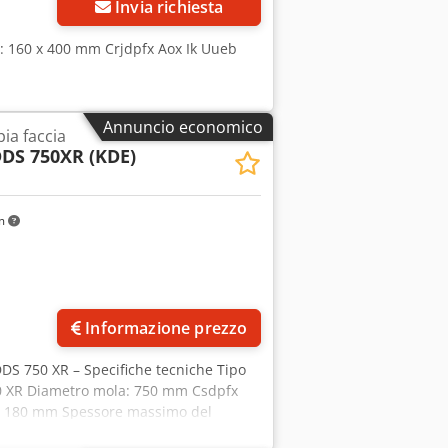
Invia richiesta
ca: 160 x 400 mm Crjdpfx Aox Ik Uueb
Annuncio economico
pia faccia
DS 750XR (KDE)
km
Informazione prezzo
DS 750 XR – Specifiche tecniche Tipo
750 XR Diametro mola: 750 mm Csdpfx
o): 180 mm Spessore massimo del
a (rettifica in tuffo): 300 mm Spessore