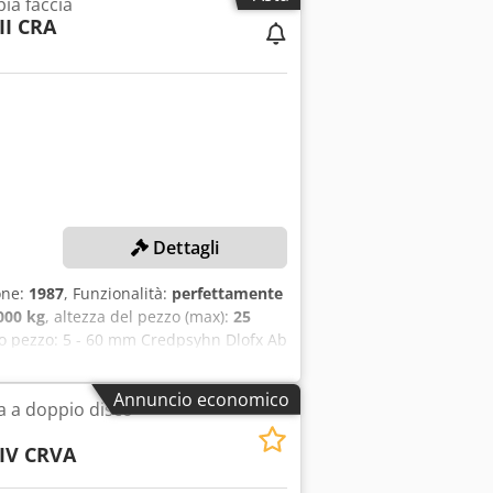
pia faccia
II CRA
Dettagli
one:
1987
, Funzionalità:
perfettamente
000 kg
, altezza del pezzo (max):
25
o pezzo: 5 - 60 mm Credpsyhn Dlofx Ab
 Disposizione: Doppia (sopra, sotto)
DETTAGLI MACCHINA Tensione: 380 V
Annuncio economico
a a doppio disco -
(L x P x A): 4.000 x 3.000 x 2.700 mm
 IV CRVA