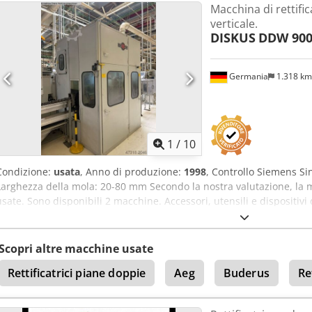
Macchina di rettific
verticale.
DISKUS
DDW 900
Germania
1.318 k
1
/
10
Condizione:
usata
, Anno di produzione:
1998
, Controllo Siemens S
Larghezza della mola: 20-80 mm Secondo la nostra valutazione, la m
usate. Sono disponibili 2 macchine. Accessori, utensili e dispositivi 
della fornitura solo se specificato nelle informazioni aggiuntive. Sal
tecniche e nelle informazioni, nonché vendita preventiva! Crodpfx 
Scopri altre macchine usate
Rettificatrici piane doppie
Aeg
Buderus
Re