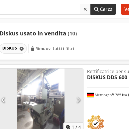
Cerca
V
Diskus usato in vendita
(10)
DISKUS
Rimuovi tutti i filtri
Rettificatrice per su
DISKUS
DDS 600
Metzingen
785 km
1
/
4