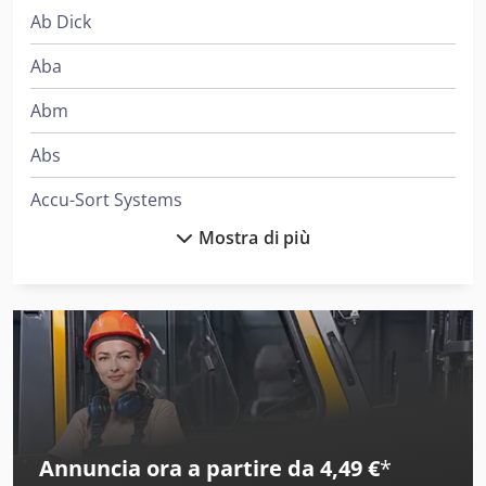
Ab Dick
Aba
Abm
Abs
Accu-Sort Systems
Mostra di più
Aeg
Ageo
Ajk
Ake
Alber
Annuncia ora a partire da 4,49 €
*
Alberti