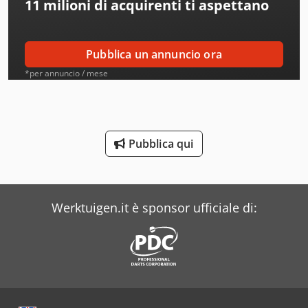
11 milioni di acquirenti
ti aspettano
Alcoa
Amos
Pubblica un annuncio ora
Ams
*per annuncio / mese
Amt
Aro
Pubblica qui
Atb
Ausa
Werktuigen.it è sponsor ufficiale di:
Beka-Mak
Bianco
Buehler
Daf