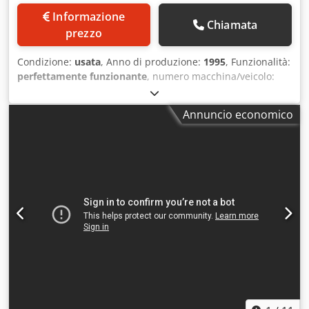
Informazione
Chiamata
prezzo
Condizione:
usata
, Anno di produzione:
1995
, Funzionalità:
perfettamente funzionante
, numero macchina/veicolo:
M60L/8491
, Numero dell'offerta: M60L/8491 Dedpfxowi
Szls Anljck Tipologia di macchina: conveying belt Prodotto:
Annuncio economico
GÖSSLING Tipologia: 202 Anno di costruzione: 1995 Ambito
di lavoro: 200 mm Altezza operativa: 12 cm Superficie di
appoggio: 150x50x113 Altezza di lavoro: 103 cm Sede: Nel
nostro magazzino