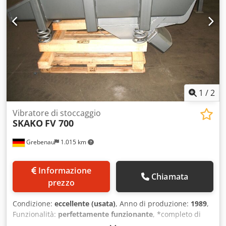
1
/
2
Vibratore di stoccaggio
SKAKO
FV 700
Grebenau
1.015 km
Informazione
Chiamata
prezzo
Condizione:
eccellente (usata)
, Anno di produzione:
1989
,
Funzionalità:
perfettamente funzionante
, *completo di
controllo SKAKOTROL 400* Volume netto: 700 Ltr. Capacità