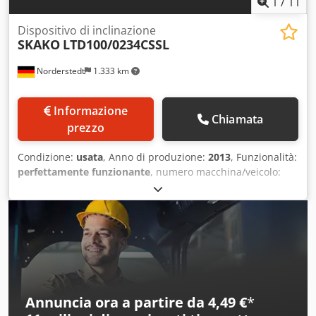
1
/
11
Dispositivo di inclinazione
SKAKO
LTD100/0234CSSL
Norderstedt
1.333 km
Informazione
Chiamata
prezzo
Condizione:
usata
, Anno di produzione:
2013
, Funzionalità:
perfettamente funzionante
, numero macchina/veicolo:
M60I/8629
, Numero dell'offerta: M60I/8629 Tipologia di
macchina: Prodotto: SKAKO Tipologia: LTD100/0234CSSL
Anno di costruzione: 2013 Dcjdpfxjwi Sv Ne Anlsk Capacità:
1 to Altezza operativa: 2337 mm Sede: In Germania
Annuncia ora a partire da 4,49 €
*