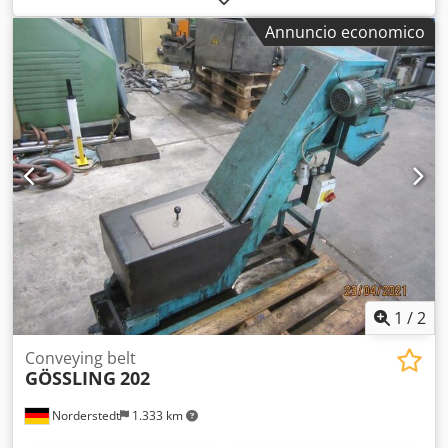
di carico: max 500 kg. Dcedjwhqkcspfx Anlok
Annuncio economico
1
/
2
Conveying belt
GÖSSLING
202
Norderstedt
1.333 km