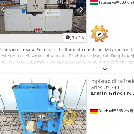
Tatabánya
783 km
1
/
16
Condizione:
usata
, Sistema di trattamento emulsioni Mayfran, unità
gestione trucioli – macchina usata. Produttore: Mayfran Dodpfx A
3300 x 2100 x 2200 mm Tipo: RBF-SYSTEM S78480 Anno di fabbricazi
filtrazione: 700 l/min Grado di filtrazione: 40 ppm > 20 µm Volume de
pompa: 5,5 kW; 600 l/min; 5 bar
Impianto di raffr
Gries OS 240
Armin Gries
OS 
Bruchsal
865 km