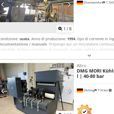
Drensteinfurt
1.16
1
/
8
Condizione:
usata
, Anno di produzione:
1994
, tipo di corrente in i
documentazione / manuale
, Propongo qui un miscelatore continu
aziendale. Inclusa centralina di comando, bunker sabbia e alimenta
pale di ricambio per la coclea di miscelazione. La macchina è attu
funzionato fino alla chiusura dell'azienda. Dsdozb Eh Uepfx Am Tec
Altro
fino a 5 t/h Sono compresi ricambi Siemens, nonché un laptop con 
DMG MORI
Kühl
disponibili 2 raccoglitori con documentazione. Smontaggio a cura del
l | 40-80 bar
nonché appuntamento per la visione su richiesta. Potete contattarci
di prezzo. Smontaggio a cura dell'acquirente. Possibilità di organiz
dell'acquirente. Vendita SOLO a imprenditori. Verrà emessa fattura
OIching
714 km
responsabilità.