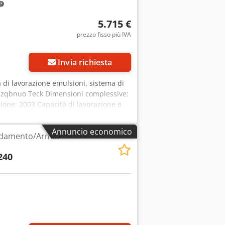
5.715 €
prezzo fisso più IVA
Invia richiesta
 di lavorazione emulsioni, sistema di
mjzqbnuo Teck Dimensioni complessive:
one: 2003 Capacità di lavorazione e
l serbatoio: 7250 l Prestazioni della
Annuncio economico
eddamento/Armin
240