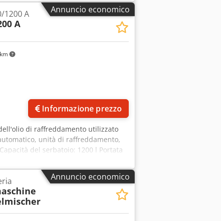
Annuncio economico
0/1200 A
200 A
 km
Informazione prezzo
dell'olio di raffreddamento utilizzato
uo automatico, unità di raffreddamento,
apacità del serbatoio: 1200 l Portata
nza nominale: circa 4,0 kW (400 V / 50
Colore: grigio chiaro/grigio scuro
Annuncio economico
ria
aschine
elmischer