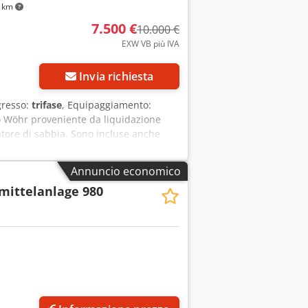
3 km
7.500 €
10.000 €
EXW VB più IVA
Invia richiesta
ngresso:
trifase
, Equipaggiamento:
o Wöhr proveniente da liquidazione
tore di sabbia. Sono incluse anche
almente ancora collegata ed ha
k Anno di costruzione: 1994 Capacità:
Annuncio economico
software e chip di memoria. Sono
mittelanlage 980
l'acquirente. Altre foto e dettagli
 tramite annunci con la vostra offerta
zare lo smontaggio con costi a carico
 con IVA. Senza garanzia né