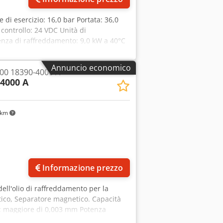
e di esercizio: 16,0 bar Portata: 36,0
 controllo: 24 VDC Unità di
tenza di raffreddamento: 9,0 kW a 40°C
a: +10°C fino a +40°C - Perdita di
te: 2,1 kg - Pressione massima di
Annuncio economico
000 18390-4000 A
sznnf Ie Am Tok - Livello di pressione
-4000 A
 km
Informazione prezzo
 dell'olio di raffreddamento per la
matico, Separatore magnetico. Capacità
ro: maggiore di 0,003 mm Potenza
nsioni L x P x A: 6000 x 1200 x 1650