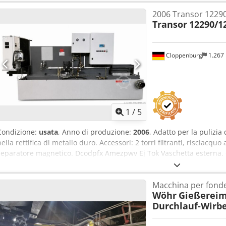
2006 Transor 1229
Transor
12290/1
Cloppenburg
1.267
1
/
5
Condizione:
usata
, Anno di produzione:
2006
, Adatto per la pulizia 
nella rettifica di metallo duro. Accessori: 2 torri filtranti, risciacq
separatore magnetico. Dcodpfx Amezpwv Ej Tok Vaschetta esterna. C
massima: 100 l/min. Grado di filtrazione: superiore a 0,003 mm Pote
Hz) Dimensioni L x P x A: 1650 x 1000 x 2000 mm Peso: circa 1000 kg 
Macchina per fonde
Wöhr
Gießereim
Durchlauf-Wirb