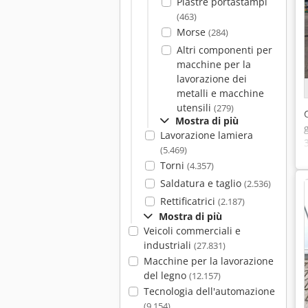
Piastre portastampi
(463)
Morse
(284)
Altri componenti per
macchine per la
lavorazione dei
metalli e macchine
utensili
(279)
Mostra di più
Lavorazione lamiera
(5.469)
Torni
(4.357)
Saldatura e taglio
(2.536)
Rettificatrici
(2.187)
Mostra di più
Veicoli commerciali e
industriali
(27.831)
Macchine per la lavorazione
del legno
(12.157)
Tecnologia dell'automazione
(9.154)