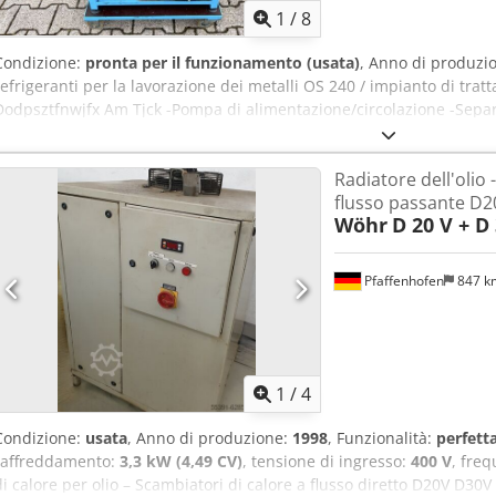
1
/
8
Condizione:
pronta per il funzionamento (usata)
, Anno di produzi
refrigeranti per la lavorazione dei metalli OS 240 / impianto di tr
Dodpsztfnwjfx Am Tjck -Pompa di alimentazione/circolazione -Separato
Separazione dei fanghi -Serbatoio -Unità di controllo -Ricircolo del K
x 0,3 x 0,9 metri / Peso 50 kg
Radiatore dell'olio 
flusso passante D
Wöhr
D 20 V + D
Pfaffenhofen
847 
1
/
4
Condizione:
usata
, Anno di produzione:
1998
, Funzionalità:
perfett
raffreddamento:
3,3 kW (4,49 CV)
, tensione di ingresso:
400 V
, fre
di calore per olio – Scambiatori di calore a flusso diretto D20V D30V 