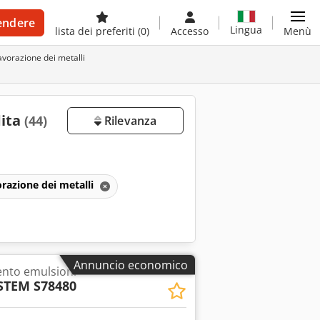
endere
Lingua
lista dei preferiti
(0)
Accesso
Menù
avorazione dei metalli
dita
(44)
Rilevanza
orazione dei metalli
Annuncio economico
ento emulsioni
STEM S78480