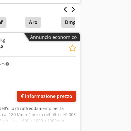
f
Aro
Dmg Mori
Annuncio economico
 kg
gs
 km
Informazione prezzo
 dell'olio di raffreddamento per la
: ca. 180 l/min Finezza del filtro: >0,003
 P x A circa 1600 x 1000 x 1000 mm