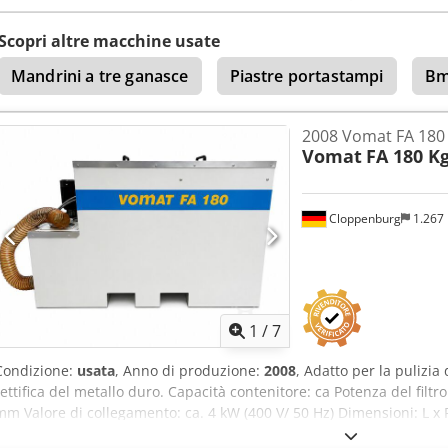
mm Peso circa: 2000 kg Colore: grigio chiaro
Scopri altre macchine usate
Mandrini a tre ganasce
Piastre portastampi
Bm
2008 Vomat FA 180
Vomat
FA 180 K
Cloppenburg
1.267
1
/
7
Condizione:
usata
, Anno di produzione:
2008
, Adatto per la pulizia
rettifica del metallo duro. Capacità contenitore: ca Potenza del filtro
mm Valore di collegamento: ca. 4 kW (400 V/ 50 Hz) Dimensioni: L x
Peso: ca Colore: grigio chiaro Dcedpeuxnmuofx Am Tjk