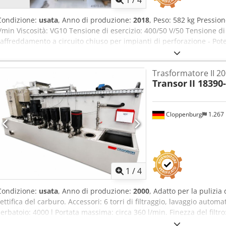
1
/
4
Condizione:
usata
, Anno di produzione:
2018
, Peso: 582 kg Pression
l/min Viscosità: VG10 Tensione di esercizio: 400/50 V/50 Tensione di
raffreddamento a circuito chiuso per impianti di perforazione - Po
di temperatura ambiente - Temperatura ambiente massima consentit
carico: 0,5 bar - Tipo di refrigerante: R134a - Quantità di refrigeran
Trasformatore II 2
esercizio: 24 bar - Potenza elettrica totale: 3,19/11,81 kW/A Dcjdpfx
Transor
II 18390
sonora continuo: 75 dB
Cloppenburg
1.267
1
/
4
Condizione:
usata
, Anno di produzione:
2000
, Adatto per la pulizia
rettifica del carburo. Accessori: 6 torri di filtraggio, lavaggio auto
serbatoio: 4000 l Portata massima: circa 360 l/min. Finezza del filt
allacciata circa: 9,0 kW (400 V / 50 Hz) Dcjdov N Iuiopfx Am Tek Dime