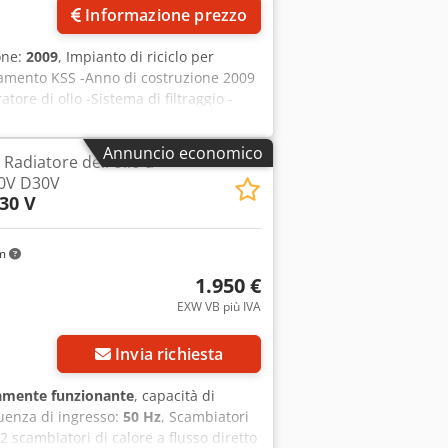
Informazione prezzo
one:
2009
, Impianto di riciclo per
attamento KSS -Anno di costruzione 2009
re di olio -Sistema di filtraggio -
SS purificato Dimensioni: L x L x A 0,6
Annuncio economico
- Radiatore dell'olio a
20V D30V
 30 V
km
1.950 €
EXW VB più IVA
Invia richiesta
amente funzionante
, capacità di
quenza di ingresso:
50 Hz
, Scambiatori
2 scambiatori di calore a flusso diretto