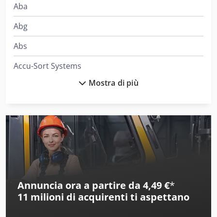
Aba
Abg
Abs
Accu-Sort Systems
Mostra di più
Aeg
Ake
Alber
Alberti
Alcoa
Annuncia ora a partire da 4,49 €
*
Ams
11 milioni di acquirenti
ti aspettano
Amt