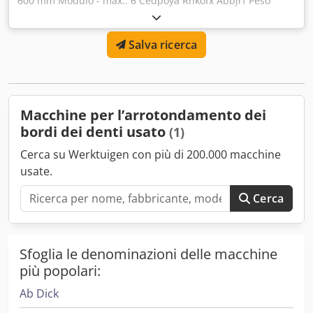
600 mm Modulo - max.: 6 Cedpoya Rhkofx Abbjrf Peso
della macchina ca.: 0,9 t Ingombro ca.: 1,52 x 0,91 x 1,45 m
Salva ricerca
Macchine per l’arrotondamento dei
bordi dei denti usato
(1)
Cerca su Werktuigen con più di 200.000 macchine
usate.
Cerca
Sfoglia le denominazioni delle macchine
più popolari:
Ab Dick