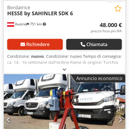
Bordatrice
HESSE by SAHINLER
SDK 6
48.000 €
Austria
751 km
prezzo fisso più IVA
Richiedere
Chiamata
Condizione:
nuovo
, Condizione: nuovo Tempo di consegna:
ca. 14 - 16 settimane dall'ordine Paese di origine: Turchia
Prezzo: 48.000 € Canone di leasing: 916,8 € Spessore max.
lamiera - acciaio al carbonio: 6 mm Spessore max. lamiera
Annuncio economico
- acciaio inox: 4 mm Raggio di bordatura max.: 70 mm
Diametro massimo del pezzo tondo: 4.000 mm Diametro
minimo del pezzo tondo: 550 mm Motore: 8,75 kW
Lunghezza: 4.250 mm Larghezza: 720 mm Altezza: 2.000
mm Peso: 2.015 kg Facile da usare tramite pannello di
controllo mobile con pulsanti Costruita secondo le direttive
di sicurezza CE e marcatura CE Un set di rulli di bordatura
incluso nella fornitura. Raggio selezionabile. Diametro min.
per il taglio: 600 mm (con adattatore per diametri ridotti,