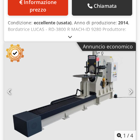
Informazione
Chiamata
prezzo
Condizione:
eccellente (usata)
, Anno di produzione:
2014
,
Bordatrice LUCAS - RD-3800 R MACH-ID 9280 Produttore:
LUCAS Modello: RD-3800 R Controllo: Siemens Simatic
Anno di costruzione: 2014 Diametro massimo: 3800 mm
Annuncio economico
Diametro minimo: 710 mm Spessore fino a 40 N/mm²: 6
mm Spessore fino a 30 N/mm²: 8 mm Spessore fino a 70
N/mm²: 5 mm Altezza della bordatura: 90 mm Velocità
operativa per lavorazione bordi: 0–20 m/min Velocità
operativa di taglio: 0–30 m/min Set di utensili incluso
Chjdpfx Absxta E Rjioa Nota bene: Le informazioni
riportate su questa pagina sono state raccolte secondo il
nostro miglior sapere e, ove possibile, direttamente dal
costruttore. I dati vengono forniti in buona fede ma non ne
può essere garantita l'esattezza. Di conseguenza, non
costituiscono rappresentanza o condizioni contrattuali.
Raccomandiamo di verificare tutti i dettagli importanti.
1
/
4