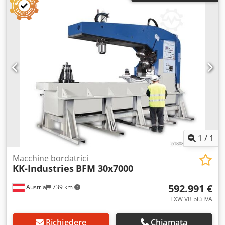
costo aggiuntivo sulla macchina Chodpfsb Hqbcjx Abisa
Struttura stabile e robusta, con design moderno Le
macchine per piegatura Prod-Masz sono ideali per la
produzione di diversi tipi di pieghe. Fornite con 4 coppie di
rulli per piegatura e bordatura. Dotate di cuscinetti per un
posizionamento preciso degli alberi. Saremo lieti di
ricevere la vostra richiesta! Emettiamo fatture con aliquota
IVA dello 0% (fornitura intracomunitaria) e del 19%.
1
/
1
Macchine bordatrici
KK-Industries
BFM 30x7000
592.991 €
Austria
739 km
EXW VB più IVA
Richiedere
Chiamata