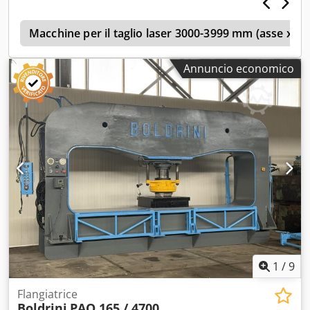
calotte Chedpezilu Asfx Abiea Diametro massimo del
pezzo: 6.000 mm Spessore massimo della lamiera: 30 mm
t
(formatura a freddo) Anno di costruzione: 2002 Campo di
Macchine per il taglio laser 3000-3999 mm (asse x)
applicazione: Bordatura e formatura di calotte per fondi di
serbatoi, fondi di recipienti a pressione e fondi di cisterne.
Annuncio economico
Lunghezza della macchina: 12.400 mm Larghezza della
macchina: 2.800 mm Altezza della macchina: 5.100 mm
Peso: 42.000 kg Si prega di notare: le informazioni presenti
in questa pagina sono state fornite da noi, nel miglior
modo possibile e, laddove possibile, dal produttore. Le
informazioni vengono fornite in buona fede, ma non è
possibile garantire la loro accuratezza. Di conseguenza,
non costituiscono una garanzia o delle condizioni
contrattuali. Si consiglia di verificare tutti i dettagli
importanti.
1
/
9
Flangiatrice
Boldrini
PAO 165 / 4700