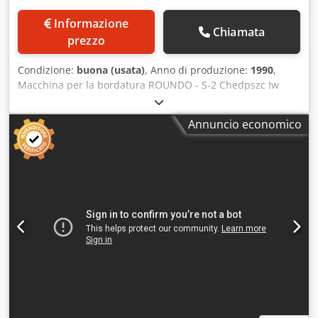
Informazione
Chiamata
prezzo
Condizione:
buona (usata)
, Anno di produzione:
1990
,
Macchina per la bordatura ROUNDO - S-2 Chedpszc Iw
Uefx Abioa N. DI IDENTIFICAZIONE MACCHINA: 4450
Produttore: ROUNDO Tipo: S-2 Anno di fabbricazione: 1990
Annuncio economico
Lunghezza: 2000 mm Larghezza: 1500 mm Altezza: 1500
mm Si prega di notare: le informazioni contenute in questa
pagina sono state fornite al meglio delle nostre
conoscenze e, per quanto possibile, sono state ricavate dal
produttore. Le informazioni sono fornite in buona fede, ma
non è possibile garantire la loro esattezza. Di
conseguenza, non costituiscono una dichiarazione o una
condizione contrattuale. Si consiglia di verificare tutti i
dettagli importanti.