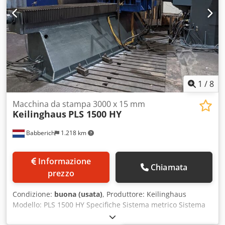
pressione Sulla macchina è presente uno strumento di
svasatura per la dimensione Ø 14 mm. La pressione
operativa può essere regolata in modo variabile. *
1
/
8
Macchina da stampa 3000 x 15 mm
Keilinghaus
PLS 1500 HY
Babberich
1.218 km
Informazione
Chiamata
prezzo
Condizione:
buona (usata)
, Produttore: Keilinghaus
Modello: PLS 1500 HY Specifiche Sistema metrico Sistema
statunitense Dimensione massima del pezzo sul piano