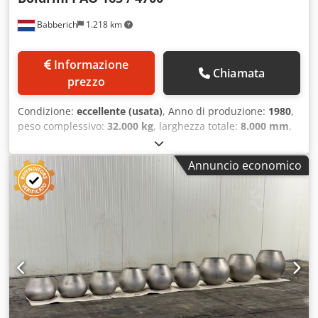
Babberich
1.218 km
Informazione
Chiamata
prezzo
Condizione:
eccellente (usata)
, Anno di produzione:
1980
,
peso complessivo:
32.000 kg
, larghezza totale:
8.000 mm
,
lunghezza totale:
6.000 mm
, altezza totale:
4.200 mm
,
spessore lamiera (max.):
8 mm
, compreso il manipolatore
Annuncio economico
Boldrini MSF 45 Posizionamento automatico stampi in
pressa I rulli sono azionati idraulicamente Braccio
portarullo regolabile in altezza Diametro pistone... Pressa
completamente idraulica con corsa.. compresi 6 stampi
per fondi fino al diametro... Pezzo massimo: 4700 Ø
Spessore massimo della lamiera: 8 mm Chodjvcy Dcjpfx
Abiea Lunghezza: 6000 mm Larghezza: 8000mm Altezza:
4200mm Peso: 32000 kg