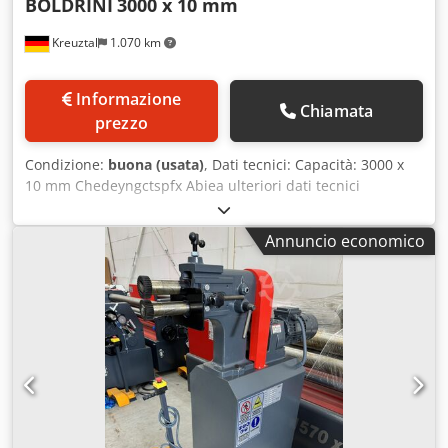
BOLDRINI
3000 x 10 mm
Kreuztal
1.070 km
Informazione
Chiamata
prezzo
Condizione:
buona (usata)
, Dati tecnici: Capacità: 3000 x
10 mm Chedeyngctspfx Abiea ulteriori dati tecnici
seguiranno Accessori: vari utensili Condizioni: generale
buono stato e pienamente funzionante Il venditore non si
Annuncio economico
assume alcuna responsabilità per errori di scrittura o
trasmissione dati. La macchina, per quanto riguarda
estetica, tecnica e usura, è conforme all'età; le macchine
usate vengono vendute senza alcuna garanzia.