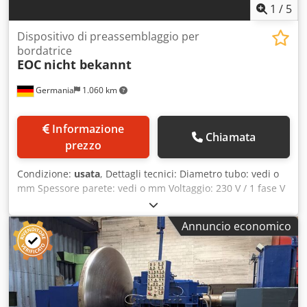
1
/
5
Dispositivo di preassemblaggio per
bordatrice
EOC
nicht bekannt
Germania
1.060 km
Informazione
Chiamata
prezzo
Condizione:
usata
, Dettagli tecnici: Diametro tubo: vedi o
mm Spessore parete: vedi o mm Voltaggio: 230 V / 1 fase V
Fabbisogno di potenza totale: 0,55 kW Cjdpfx Asu Icu
Sobisha Peso macchina circa: 56 kg Dimensioni L x P x A:
Annuncio economico
0,45 x 0,37 x 0,35 m DISPOSITIVO PREMONTAGGIO LINEA
IDRAULICA per tubi EO Applicazione per pressare
collegamenti a vite svasati su linee idrauliche. Stampaggio
di materie prime comuni come acciaio (ST 35.4 NBK e/o ST
37.4 NBK e/o ST 52.4 NBK), acciaio inossidabile
(1.4571/1.4541/316Ti o simili) e rame controllato a