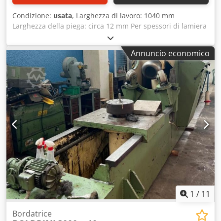
Condizione:
usata
, Larghezza di lavoro: 1040 mm
Larghezza della piega: circa 12 mm Per spessori di lamiera
fino a: circa 1 mm Motore di azionamento, motore-freno:
380 V, 0,55 kW Chsdpfecaxtxsx Abisa Ingombro: 1300 x 480
Annuncio economico
x 960 mm Peso: 334 kg
1
/
11
Bordatrice