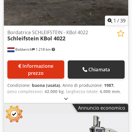
1
/
39
Bordatrice SCHLEIFSTEIN - KBol 4022
Schleifstein
KBol 4022
Babberich
1.218 km
Informazione
Chiamata
prezzo
Condizione:
buona (usata)
, Anno di produzione:
1987
,
peso complessivo:
42.000 kg
, larghezza totale:
6.000 mm
,
lunghezza totale:
7.800 mm
, altezza totale:
3.900 mm
,
spessore lamiera (max.):
22 mm
, Macchina per bordatura
Annuncio economico
SCHLEIFSTEIN - KBol 4022 CODICE PRODOTTO 9659
Produttore: SCHLEIFSTEIN Tipo: KBol 4022 Anno di
costruzione: 1987 Intervallo di raggio del bordo,
regolazione manuale: 20–500 Intervallo di raggio del