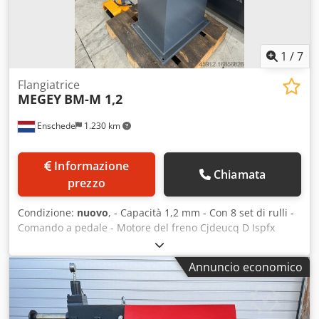
1
/
7
Flangiatrice
MEGEY
BM-M 1,2
Enschede
1.230 km
Informazione
Chiamata
prezzo
Condizione:
nuovo
, - Capacità 1,2 mm - Con 8 set di rulli -
Comando a pedale - Motore del freno Cjdeucq D Ispfx
Abioha - Arresto di emergenza - 400V
Annuncio economico