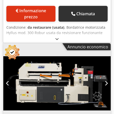
Informazione
Chiamata
prezzo
Condizione:
da restaurare (usata)
, Bordatrice motorizzata
Hyllus mod. 300 Robur usata da revisionare funzionante
spessore massimo di bordatura 3 mm. profondità incavo
450 mm. Codpfewakguex Abisha interasse assi 100 mm.
Annuncio economico