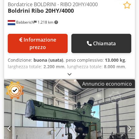
Bordatrice BOLDRINI - RIBO 20HY/4000
Boldrini
Ribo 20HY/4000
Babberich
1.218 km
Informazione
Chiamata
prezzo
Condizione:
buona (usata)
, peso complessivo:
13.000 kg
,
larghezza totale:
2.200 mm
, lunghezza totale:
8.000 mm
,
altezza totale:
3.300 mm
, BOLDRINI RIBO 20HY/4000 –
Macchina per la bordatura e la formatura di calotte
Annuncio economico
Produttore: BOLDRINI (Italia) Modello: RIBO 20HY/4000
Tipo: Macchina idraulica per la bordatura e la formatura di
calotte Diametro massimo del pezzo: 4.000 mm Campo di
applicazione: produzione di fondi di serbatoi, fondi di
recipienti a pressione e fondi di cisterne. Chodpfezil H Eex
Abiea Lunghezza della macchina: 8.000 mm Larghezza
della macchina: 2.200 mm Altezza della macchina: 3.300
mm Peso: 13.000 kg Si prega di notare: le informazioni
contenute in questa pagina sono state fornite al meglio