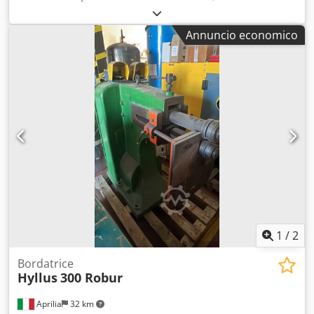
COMAL PRD 12 Bordatrice automatica per intestatura di
nastri. Utilizzata per preparare i lembi di nastri da
Annuncio economico
sottoporre successivamente a calandratura. Macchina
dotata di una serie di rulli in grado di eseguire la
profilatura a freddo di nastri e lamiere che vengono
opportunamente sagomati con una lavorazione continua
fino a raggiungere il profilo o il tubo desiderato..
Chodpfxoxdr Swe Abija Macchina utilizzata pochissimo,
perfettamente funzionante ed in buono stato complessivo.
Disponibile manuale e documentazione originale
1
/
2
Bordatrice
Hyllus
300 Robur
Aprilia
32 km