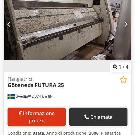
1
/
4
Flangiatrici
Göteneds
FUTURA 25
Švedija
2.074 km
Informazione
Chiamata
prezzo
Condizione:
usata
, Anno di produzione:
2006
, Piegatrice