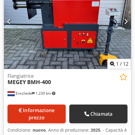
1
/
12
Flangiatrice
MEGEY
BMH-400
Enschede
1.230 km
Informazione
Chiamata
prezzo
Condizione:
nuovo
, Anno di produzione:
2025
, - Capacità 4