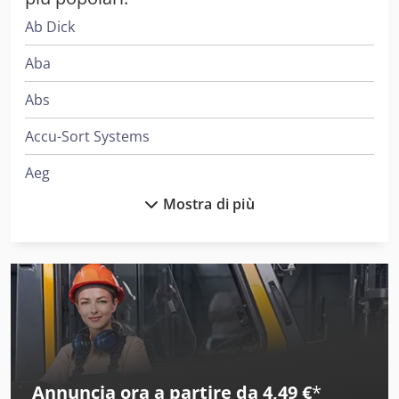
Ab Dick
Aba
Abs
Accu-Sort Systems
Aeg
Mostra di più
Ake
Alber
Alberti
Alcoa
Ams
Annuncia ora a partire da 4,49 €
*
Amt