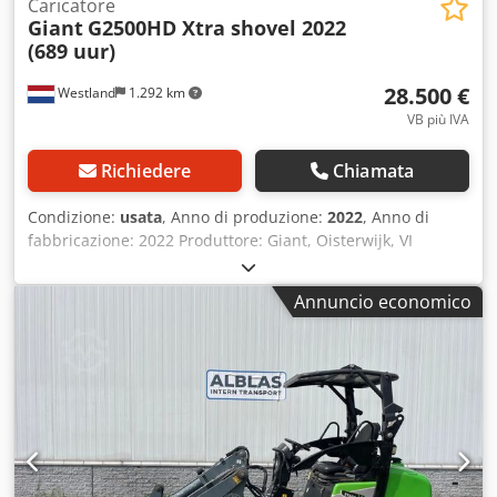
Caricatore
Giant
G2500HD Xtra shovel 2022
(689 uur)
28.500 €
Westland
1.292 km
VB più IVA
Richiedere
Chiamata
Condizione:
usata
, Anno di produzione:
2022
, Anno di
fabbricazione: 2022 Produttore: Giant, Oisterwijk, VI
Dedpfx Abszlrf Henewa
Annuncio economico