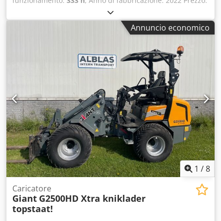
funzionamento:
333 h
, Anno di fabbricazione: 2022 Prezzo:
su richiesta Produttore: Giant AS Dodpfx Aszni Nhjbnewa
Annuncio economico
1
/
8
Caricatore
Giant
G2500HD Xtra kniklader
topstaat!