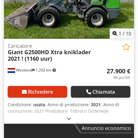
1
/
10
Caricatore
Giant
G2500HD Xtra kniklader
2021 ! (1160 uur)
27.900 €
Westland
1.292 km
VB più IVA
Richiedere
Chiamata
Condizione:
usata
, Anno di produzione:
2021
, Anno di
costruzione: 2021 Produttore: Tobroco Oisterwijk
Dwodpfjzlq Dnex Abnoa
Annuncio economico