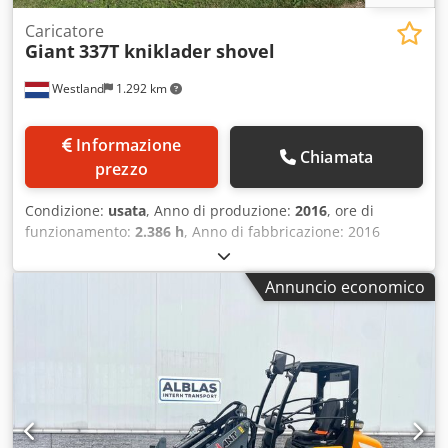
Caricatore
Giant
337T kniklader shovel
Westland
1.292 km
Informazione
Chiamata
prezzo
Condizione:
usata
, Anno di produzione:
2016
, ore di
funzionamento:
2.386 h
, Anno di fabbricazione: 2016
Capacità di carico: 1.300 kg Prezzo: su richiesta Produttore:
Giant NL Dwedpfx Aszni Ecebnsa
Annuncio economico