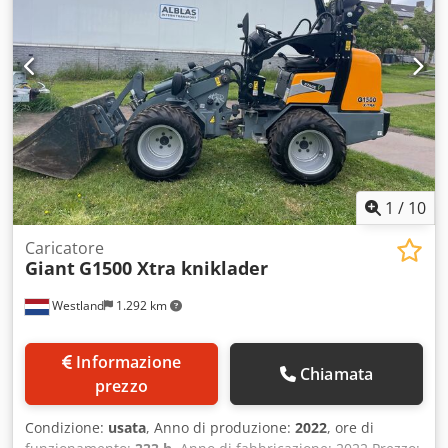
1
/
10
Caricatore
Giant
G1500 Xtra kniklader
Westland
1.292 km
Informazione
Chiamata
prezzo
Condizione:
usata
, Anno di produzione:
2022
, ore di