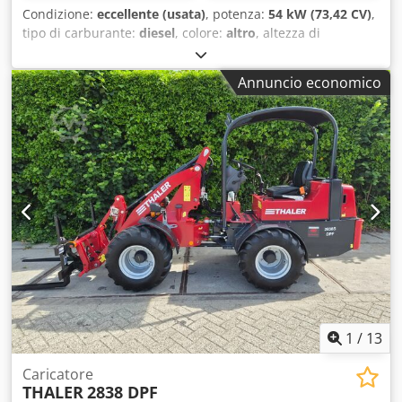
Condizione:
eccellente (usata)
, potenza:
54 kW (73,42 CV)
,
tipo di carburante:
diesel
, colore:
altro
, altezza di
sollevamento:
3.500 mm
, Anno di produzione:
2022
, ore di
funzionamento:
212 h
, Informazioni tecniche Sterzo:
Annuncio economico
sistema di sicurezza Tipo di motore: Kubota V3307-CR-T-
EW03 Dimensioni Dimensioni (L x L x A): 417 x 146 x 252 cm
Dwedpfozili Tex Abnoa Pesi Peso a vuoto: 5.000 kg Capacità
di carico: 1.360 kg Peso totale: 6.360 kg Funzionalità
Capacità di sollevamento: 2.800 kg Sistema di cambio
rapido: sì Marchiatura CE: sì Condizioni Condizioni
tecniche: ottime Condizioni estetiche: ottime = Ulteriori
opzioni e accessori = - 3° circuito idraulico - Fari da lavoro -
Ventilatore - Attacco rapido idraulico - Parafanghi - Forche
per pallet - Radio = Note = Trasmissione Livello (Tier): Stage
V / Tier V Generale Paese di produzione: Paesi Bassi
Condizioni Tipo CE: CE Gancio di traino, forche per pallet,
spazzatrice idraulica con contenitore di raccolta e benna a
4 funzioni, valvola aggiuntiva
1
/
13
Caricatore
THALER
2838 DPF