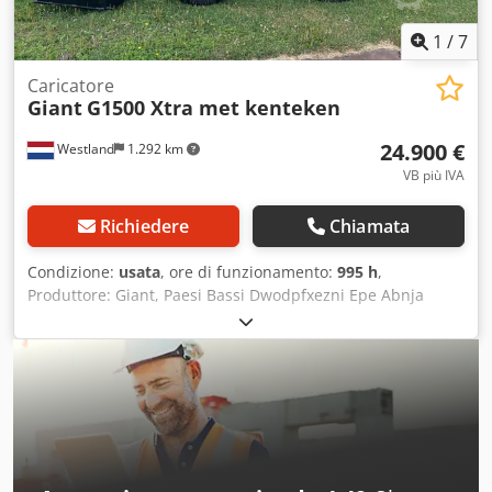
1
/
7
Caricatore
Giant
G1500 Xtra met kenteken
24.900 €
Westland
1.292 km
VB più IVA
Richiedere
Chiamata
Condizione:
usata
, ore di funzionamento:
995 h
,
Produttore: Giant, Paesi Bassi Dwodpfxezni Epe Abnja