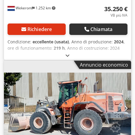
35.250 €
Wekerom
1.252 km
VB più IVA
Richiedere
Chiamata
Condizione:
eccellente (usata)
, Anno di produzione:
2024
,
ore di funzionamento:
219 h
, Anno di costruzione: 2024
Peso a vuoto: 1.980 kg Marchio CE: sì Condizioni tecniche:
ottime Djdpfozhaftsx Abnjwa Condizioni estetiche: ottime
Annuncio economico