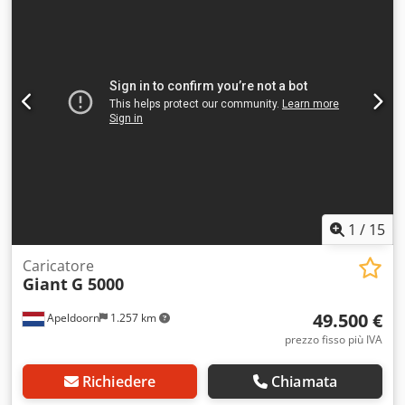
1
/
15
Caricatore
Giant
G 5000
49.500 €
Apeldoorn
1.257 km
prezzo fisso più IVA
Richiedere
Chiamata