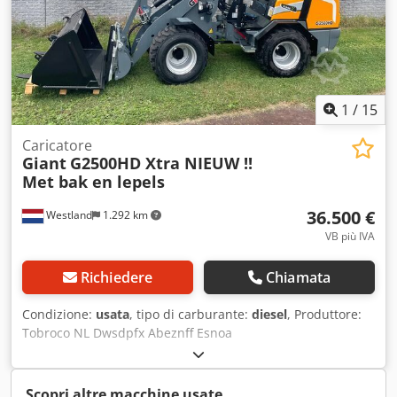
1
/
15
Caricatore
Giant
G2500HD Xtra NIEUW !!
Met bak en lepels
36.500 €
Westland
1.292 km
VB più IVA
Richiedere
Chiamata
Condizione:
usata
, tipo di carburante:
diesel
, Produttore:
Tobroco NL Dwsdpfx Abeznff Esnoa
Scopri altre macchine usate