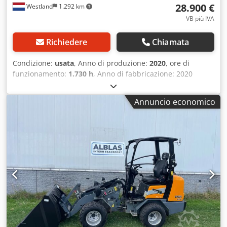
28.900 €
Westland
1.292 km
VB più IVA
Richiedere
Chiamata
Condizione:
usata
, Anno di produzione:
2020
, ore di
funzionamento:
1.730 h
, Anno di fabbricazione: 2020
Dwedpszni Hmefx Abnja Peso a vuoto: 2.550 kg Carico
utile: 1.600 kg Peso complessivo consentito: 4.150 kg
Annuncio economico
Produttore: Tobroco AX