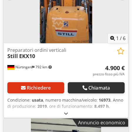
1
/
6
Preparatori ordini verticali
Still
EKX10
4.900 €
Nürtingen
792 km
prezzo fisso più IVA
Richiedere
Chiamata
Condizione:
usata
, numero macchina/veicolo:
16973
, Anno
di produzione:
2019
, ore di funzionamento:
8.497 h
,
portata:
1.000 kg
, altezza di sollevamento:
4.550 mm
,
baricentro del carico:
600 mm
, tipo di carburante:
Annuncio economico
elettrico
, tipo di montante:
Simplex
, altezza di
costruzione:
2.900 mm
, tensione della batteria:
24 V
,