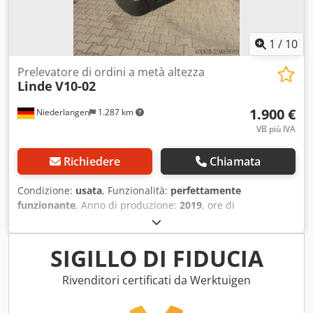
1
/
10
Prelevatore di ordini a metà altezza
Linde
V10-02
1.900 €
Niederlangen
1.287 km
VB più IVA
Richiedere
Chiamata
Condizione:
usata
, Funzionalità:
perfettamente
funzionante
, Anno di produzione:
2019
, ore di
funzionamento:
4.778 h
, portata:
1.000 kg
, tipo di
carburante:
elettrico
, tipo di montante:
Simplex
, tipo di
trazione:
Elektro
, Carrello elevatore a medio carico per il
SIGILLO DI FIDUCIA
prelievo di merci Tipo di albero: standard Condizioni:
pronto all'uso e perfettamente funzionante Condizioni
Rivenditori certificati da Werktuigen
tecniche: buone Voltaggio batteria: 24 V Tipo di batteria:
PzS Crodpfx Ajzqwt Tjg Dsf Anno di fabbricazione della