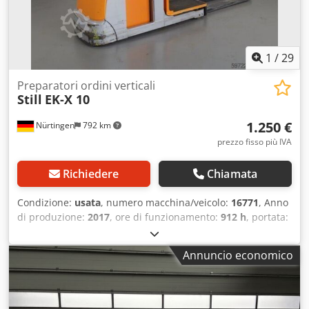
1
/
29
Preparatori ordini verticali
Still
EK-X 10
1.250 €
Nürtingen
792 km
prezzo fisso più IVA
Richiedere
Chiamata
Condizione:
usata
, numero macchina/veicolo:
16771
, Anno
di produzione:
2017
, ore di funzionamento:
912 h
, portata:
1.000 kg
, altezza di sollevamento:
1.000 mm
, tipo di
carburante:
elettrico
, tipo di montante:
Simplex
, altezza di
Annuncio economico
costruzione:
1.620 mm
, tensione della batteria:
24 V
,
lunghezza delle forche:
1.200 mm
, peso complessivo:
1.644 kg
, 5036829 Numero di serie: 612101H00250
Specifiche della batteria: 24 V, 4 celle PzS, 620 Ah. Csdpfx