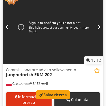
1.150 mm
, tipo di trazione:
Elektro
, Carrello elevatore per
prelievo ad alta altezza Centro di gravità del carico: 600
Tipo di montante: standard Condizioni: pronto all'uso e
perfettamente funzionante Condizioni tecniche: buone
Voltaggio batteria: 24 V Tipo di batteria: litio-ioni
Credpezqwt Hsfx Ag Dof Anno di fabbricazione della
batteria: 2019 Protezione del montante in plexiglas, tetto di
protezione per l'operatore standard, quadro strumenti
combinato, ruota motrice in poliuretano, rulli di carico in
poliuretano a tandem, sollevamento iniziale.
1
/
12
Commissionatore ad alto sollevamento
Jungheinrich
EKM 202
Częstochowa
1.115 km
Salva ricerca
Informazione
Chiamata
prezzo