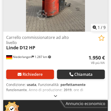
1
/
9
Carrello commissionatore ad alto
livello
Linde
D12 HP
1.950 €
Niederlangen
1.287 km
VB più IVA
Richiedere
Chiamata
Condizione:
usata
, Funzionalità:
perfettamente
funzionante
, Anno di produzione:
2019
, ore di
funzionamento:
3.020 h
, portata:
1.200 kg
, altezza di
sollevamento:
2.135 mm
, sollevamento libero:
150 mm
,
Annuncio economico
tipo di carburante:
elettrico
, tipo di montante:
Simplex
,
altezza di costruzione:
1.800 mm
, lunghezza delle forche: