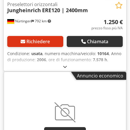
Preselettori orizzontali
Jungheinrich
ERE120 | 2400mm
1.250 €
Nürtingen
792 km
prezzo fisso più IVA
Richiedere
Chiamata
Condizione:
usata
, numero macchina/veicolo:
10164
, Anno
di produzione:
2006
, ore di funzionamento:
7.578 h
,
portata:
2.000 kg
, altezza di sollevamento:
200 mm
,
baricentro del carico:
600 mm
, tipo di carburante:
Annuncio economico
elettrico
, tipo di montante:
altro
, altezza di costruzione:
1.000 mm
, lunghezza delle forche:
2.400 mm
, peso
complessivo:
900 kg
, 4827722 Crjdpfx Agsw R Achs Djf
Numero di serie: 90217924