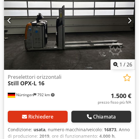
Agex Rphlj Derf
1
/
26
Preselettori orizzontali
Still
OPX-L 16
1.500 €
Nürtingen
792 km
prezzo fisso più IVA
Richiedere
Chiamata
Condizione:
usata
, numero macchina/veicolo:
16873
, Anno
di produzione:
2019
, ore di funzionamento:
4.000 h
,