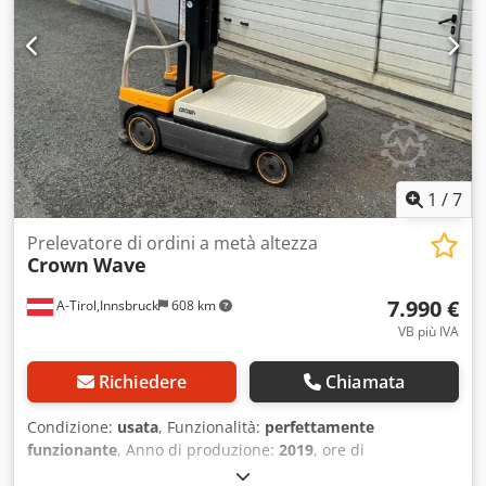
1
/
7
Prelevatore di ordini a metà altezza
Crown
Wave
7.990 €
A-Tirol,Innsbruck
608 km
VB più IVA
Richiedere
Chiamata
Condizione:
usata
, Funzionalità:
perfettamente
funzionante
, Anno di produzione:
2019
, ore di
funzionamento:
275 h
, portata:
135 kg
, altezza di