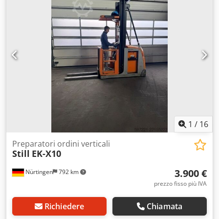
lunghezza delle forche:
1.200 mm
, peso complessivo:
2.868 kg
, 5116628 Numero di serie: 612101V00139 Csdpeyx
Ralsfx Ag Derf Specifiche della batteria: 24 Volt, 840 Ah.
1
/
16
Preparatori ordini verticali
Still
EK-X10
3.900 €
Nürtingen
792 km
prezzo fisso più IVA
Richiedere
Chiamata