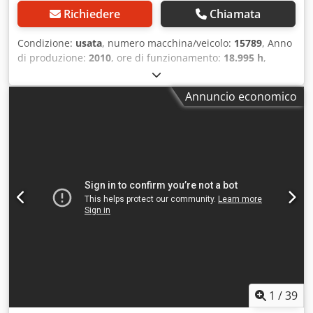
Richiedere
Chiamata
Condizione:
usata
, numero macchina/veicolo:
15789
, Anno
di produzione:
2010
, ore di funzionamento:
18.995 h
,
portata:
2.500 kg
, altezza di sollevamento:
200 mm
,
baricentro del carico:
1.200 mm
, tipo di carburante:
Annuncio economico
elettrico
, tipo di montante:
altro
, tensione della batteria:
24 V
, lunghezza delle forche:
2.400 mm
, peso complessivo:
1.100 kg
, 4669403 Numero di serie: 90376401 Credpfxow R
Az Rs Ag Djf Specifiche della batteria: 24 V, 3 celle PzS da
465 Ah
1
/
39