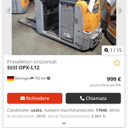
Derf Numero di serie: F21082V00190 Specifiche della
batteria: 24 V, tipo EPzS, 620 Ah, anno di fabbricazione
2025.
1
/
15
Preselettori orizzontali
Still
OPX-L12
999 €
Nürtingen
792 km
prezzo fisso più IVA
Richiedere
Chiamata
Condizione:
usata
, numero macchina/veicolo:
17040
, Anno
di produzione:
2019
, ore di funzionamento:
5.801 h
,
portata:
1.200 kg
, altezza di sollevamento:
780 mm
, tipo di