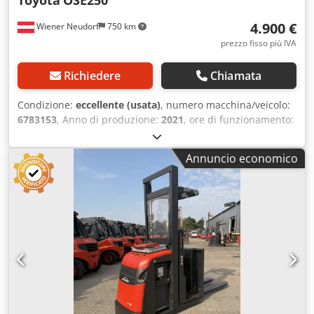
4.900 €
Wiener Neudorf
750 km
prezzo fisso più IVA
Richiedere
Chiamata
Condizione:
eccellente (usata)
, numero macchina/veicolo:
6783153
, Anno di produzione:
2021
, ore di funzionamento:
75 h
, altezza di sollevamento:
240 mm
, tipo di carburante:
elettrico
, capacità della batteria:
465 Ah
, lunghezza delle
Annuncio economico
forche:
2.350 mm
, Capacità di carico: 2.500 kg Altezza:
127,7 cm Condizioni tecniche: ottime Condizioni estetiche:
ottime Per ulteriori informazioni, si prega di contattare
Austria GmbH Toyota Material Handling. Crodpfszih Hzjx
Ag Dof