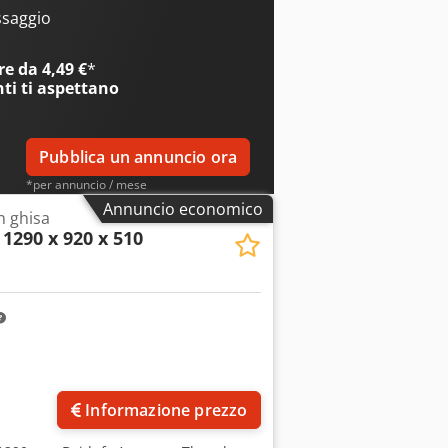
nformazioni contenute in questa
issaggio
ossibile, sono state ottenute dal
 possibile garantire la loro
e da 4,49 €
*
 una condizione contrattuale. Si
nti
ti aspettano
Pubblica un annuncio ora
*per annuncio / mese
Annuncio economico
n ghisa
1290 x 920 x 510
Informazione prezzo