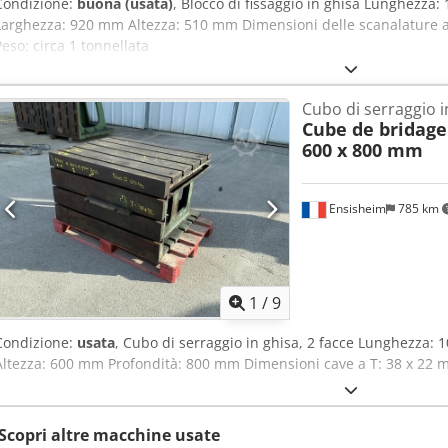
Condizione:
buona (usata)
, Blocco di fissaggio in ghisa Lunghez
Larghezza: 920 mm Altezza: 510 mm Dimensioni delle scanalature a
Peso: circa 1 tonnellata
Cubo di serraggio i
Cube de bridage
600 x 800 mm
Ensisheim
785 km
1
/
9
Condizione:
usata
, Cubo di serraggio in ghisa, 2 facce Lunghezz
Altezza: 600 mm Profondità: 800 mm Dimensioni cave a T: 38 x 22 m
Scopri altre macchine usate