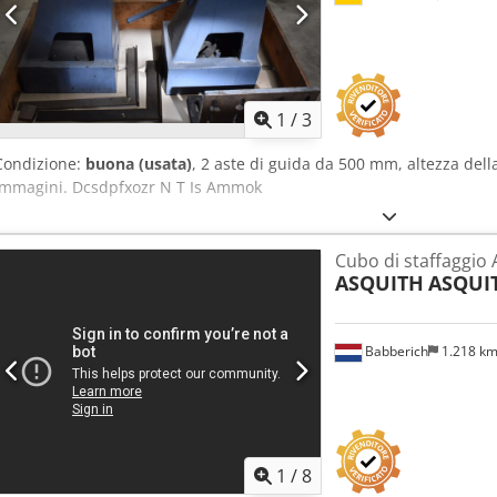
1
/
3
Condizione:
buona (usata)
, 2 aste di guida da 500 mm, altezza del
immagini. Dcsdpfxozr N T Is Ammok
Cubo di staffaggio
ASQUITH
ASQUI
Babberich
1.218 k
1
/
8