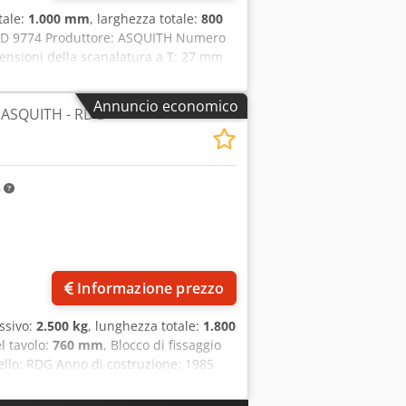
tale:
1.000 mm
, larghezza totale:
800
H-ID 9774 Produttore: ASQUITH Numero
mensioni della scanalatura a T: 27 mm
zza: 800 mm Dcedpfxszrflgj Ammsk
ntenute in questa pagina sono state
Annuncio economico
o ASQUITH - RDG
te ottenute dal produttore. Le
re la loro esattezza. Di conseguenza,
consiglia di verificare tutti i dettagli
m
Informazione prezzo
ssivo:
2.500 kg
, lunghezza totale:
1.800
el tavolo:
760 mm
, Blocco di fissaggio
o: RDG Anno di costruzione: 1985
T: 240 mm Dimensioni della scanalatura
 mm Larghezza: 1200 mm Altezza: 760