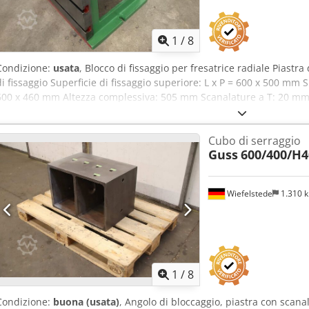
1
/
8
Condizione:
usata
, Blocco di fissaggio per fresatrice radiale Piastra 
di fissaggio Superficie di fissaggio superiore: L x P = 600 x 500 mm Su
600 x 460 mm Altezza complessiva: 505 mm Scanalature a T: 20 mm D
mm Dimensioni complessive L x P x A: 680 x 500 x 505 mm Peso: 1
condizioni
Cubo di serraggio
Guss
600/400/H
Wiefelstede
1.310 
1
/
8
Condizione:
buona (usata)
, Angolo di bloccaggio, piastra con scana