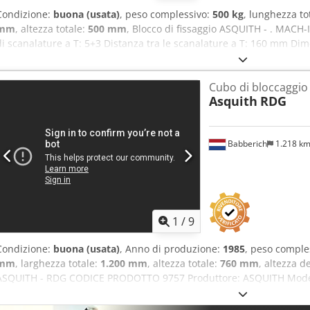
Condizione:
buona (usata)
, peso complessivo:
500 kg
, lunghezza to
mm
, altezza totale:
500 mm
, Blocco di fissaggio ASQUITH - . MAC
di scanalature a T: 5+3 Distanza tra le scanalature a T: 160 mm Di
Numero di lati con scanalature a T: 8 Lunghezza: 1000 mm Larghe
Altezza: 500 mm Peso: 500 kg Si prega di notare: le informazioni co
Cubo di bloccaggi
fornite al meglio delle nostre conoscenze e, ove possibile, sono sta
Asquith
RDG
informazioni sono fornite in buona fede, ma non è possibile garanti
non costituiscono una dichiarazione o una condizione contrattuale. Si 
importanti.
Babberich
1.218 k
1
/
9
Condizione:
buona (usata)
, Anno di produzione:
1985
, peso comple
mm
, larghezza totale:
1.200 mm
, altezza totale:
760 mm
, altezza d
ASQUITH - RDG CODICE PRODOTTO 9757 Produttore: ASQUITH Modell
Numero di scanalature a T: 10 (7+3) Distanza tra le scanalature a 
a T: 28 mm Numero di lati con scanalature a T: 2 Lunghezza: 1800