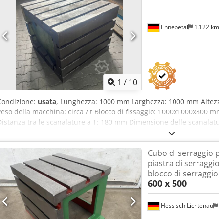
Ennepetal
1.122 k
1
/
10
Condizione:
usata
, Lunghezza: 1000 mm Larghezza: 1000 mm Alte
Peso della macchina: circa / t Blocco di fissaggio: 1000x1000x800
Distanza tra le scanalature a T: 180 mm Dimensione delle scanal
di scanalature: 9 Disponibili: 2 pezzi
Cubo di serraggio p
piastra di serraggio
blocco di serraggio
600 x 500
Hessisch Lichtenau