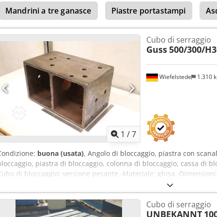
Mandrini a tre ganasce
Piastre portastampi
As
Cubo di serraggio
Guss
500/300/H
Wiefelstede
1.310 
1
/
7
Condizione:
buona (usata)
, Angolo di bloccaggio, piastra con scana
bloccaggio, piastra di bloccaggio, colonna di bloccaggio, cassa di 
Cubo di bloccaggio: versione pesante -Materiale: ghisa -Dimensioni:
Quantità: 1 cubo di bloccaggio disponibile -Dimensioni: 500/300/H
Cubo di serraggio
UNBEKANNT
10