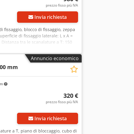
prezzo fisso più IVA
Invia richiesta
di fissaggio, blocco di fissaggio, zeppa
perficie di fissaggio laterale: L x A =
istanza tra le scanalature a T: 150
50 kg Dsdozinz Sopfx Ammeck in buone
Annuncio economico
400 mm
km
320 €
prezzo fisso più IVA
Invia richiesta
lature a T, piano di bloccaggio, cubo di