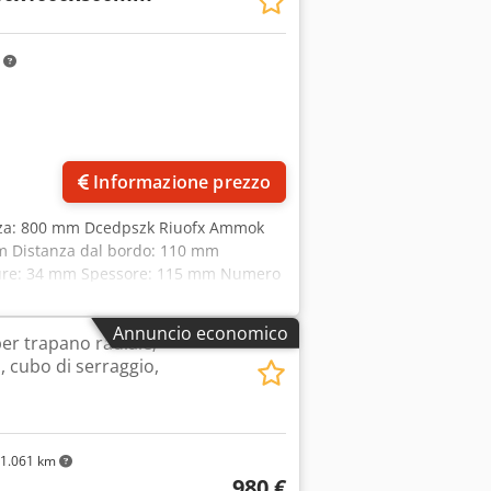
m
Informazione prezzo
zza: 800 mm Dcedpszk Riuofx Ammok
 mm Distanza dal bordo: 110 mm
ature: 34 mm Spessore: 115 mm Numero
Annuncio economico
er trapano radiale;
, cubo di serraggio,
1.061 km
980 €