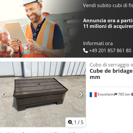
mm Dcodpozqmg Nofx Ammok Peso: 2500 kg Si prega di notare: le i
Vendi subito cubi di f
pagina sono state fornite al meglio delle nostre conoscenze e, ove p
produttore. Le informazioni vengono fornite in buona fede, ma non è
Annuncia ora a partir
accuratezza. Di conseguenza, non costituiscono una dichiarazione o
11 milioni di acquire
consiglia di verificare tutti i dettagli importanti.
Informati ora
+49 201 857 861 80
Cubo di serraggio i
Cube de bridage
mm
Ensisheim
785 km
1
/
5