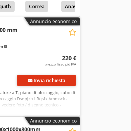
quith
Correa
Anayak
Annuncio economico
300 mm
km
220 €
prezzo fisso più IVA
Invia richiesta
lature a T, piano di bloccaggio, cubo di
bloccaggio Dsdpjzn I Rqsfx Ammsck -
 vedere foto / disegno tecnico -
300 mm -Peso: 89,7 kg
Annuncio economico
00x1000x800mm