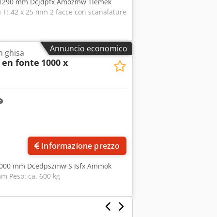
za: 1290 mm Dcjdpfx Amozmw Tlemek
 T: 42 x 25 mm 2 facce con scanalature
Annuncio economico
n ghisa
 en fonte
1000 x
Informazione prezzo
a: 1000 mm Dcedpszmw S Isfx Ammok
m Peso: ca. 600 kg