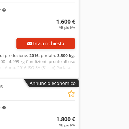
km
1.600 €
VB più IVA
Invia richiesta
 di produzione:
2016
, portata:
3.500 kg
,
500 - 4.999 kg Condizioni: pronto all'uso
e: Anno: 2016 ISO 3A (51 cm) Portata:
60 mm Larghezza: 1100 mm Codice
Annuncio economico
he
km
1.800 €
VB più IVA