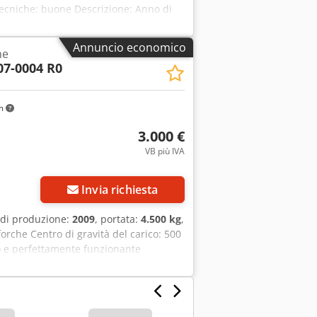
tecniche: buone Descrizione: Anno di
ale Apertura: 115-1615 mm Dkjdpfxozl Iv
ntificativo: OS2079
Annuncio economico
he
7-0004 R0
km
3.000 €
VB più IVA
Invia richiesta
 di produzione:
2009
, portata:
4.500 kg
,
forche Centro di gravità del carico: 500
so e perfettamente funzionante
capacità 4500 kg, rotatore a 360°,
61. Djdpfx Afezl It Tozekr