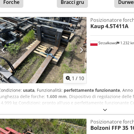
Forche
Bracci gru
Durwe
Posizionatore forc
Kaup
4.5T411A
Strzałkowo
1.232 
1
/
10
Condizione:
usata
, Funzionalità:
perfettamente funzionante
, Anno
lunghezza delle forche:
1.600 mm
, Dispositivo di regolazione delle
- 4.999 kg Condizioni: pronto all'uso e perfettamente funzionante C
Dksdpfx Ajzllw Asfzsr Anno: 2013 ISO 3A (51 cm) Portata: 5000 kg co
Apertura: 250-1650 mm Larghezza: 1330 mm Lunghezza forche: 160
Posizionatore forc
Bolzoni
FFP 35 1