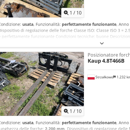
1
/
10
Condizione:
usata
, Funzionalità:
perfettamente funzionante
, Anno
Dispositivo di regolazione delle forche Classe ISO: Classe ISO 3 = 2.
e perfettamente funzionante Condizioni tecniche: buone Descrizion
3500 kg Traslatore laterale Apertura: 320-1320 mm Larghezza: 1350
Dkodpfxszllv Ss Afzjr
Posizionatore forc
Kaup
4.8T466B
Strzałkowo
1.232 
1
/
10
Condizione:
usata
, Funzionalità:
perfettamente funzionante
, Anno
lunghezza delle forche:
2.200 mm
, Dispositivo di regolazione delle