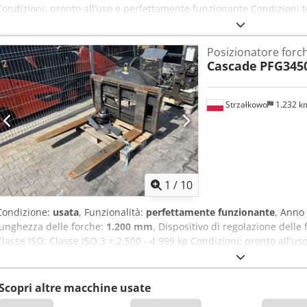
Condizioni: pronto all’uso e perfettamente funzionante Condizioni 
fabbricazione: 2018 Capacità: 5000 kg Sistema di traslazione later
Uj Afzer Larghezza: 2000 mm Lunghezza forche: 1250 mm Codice ide
Posizionatore forc
Cascade
PFG3450
Strzałkowo
1.232 
1
/
10
Condizione:
usata
, Funzionalità:
perfettamente funzionante
, Anno
lunghezza delle forche:
1.200 mm
, Dispositivo di regolazione delle 
Classe ISO: Classe ISO 3 = 2.500 - 4.999 kg Condizioni: pronto all'u
Condizioni tecniche: buone Descrizione: anno 2009, ISO 3A (51 cm), 
apertura 300-1170 mm, larghezza 1280 mm, forche 1200 mm, ID OS20
Scopri altre macchine usate