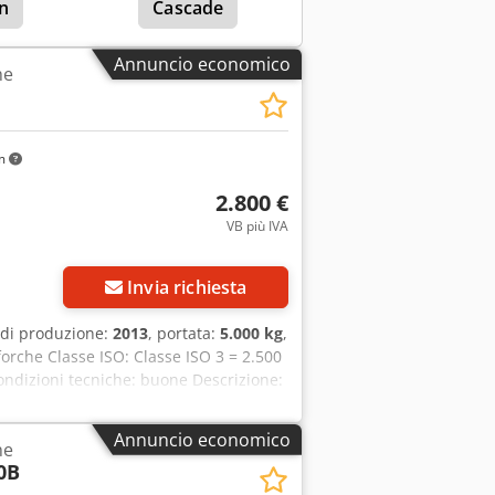
n
Cascade
Annuncio economico
he
km
2.800 €
VB più IVA
Invia richiesta
 di produzione:
2013
, portata:
5.000 kg
,
 forche Classe ISO: Classe ISO 3 = 2.500
ondizioni tecniche: buone Descrizione:
me pinza, 3500 kg Traslatore laterale
0 mm Codice identificativo: OS2040
Annuncio economico
he
0B