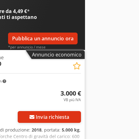
. Saremo lieti di fornirvi un
 a condizioni vantaggiose. È possibile
e da 4,49 €
*
e uno da noi. Le ore di
nti
ti aspettano
ne dell'annuncio. Salvo vendita
Pubblica un annuncio ora
*per annuncio / mese
Annuncio economico
he
0
km
3.000 €
VB più IVA
Invia richiesta
 di produzione:
2018
, portata:
5.000 kg
,
forche Centro di gravità del carico: 600