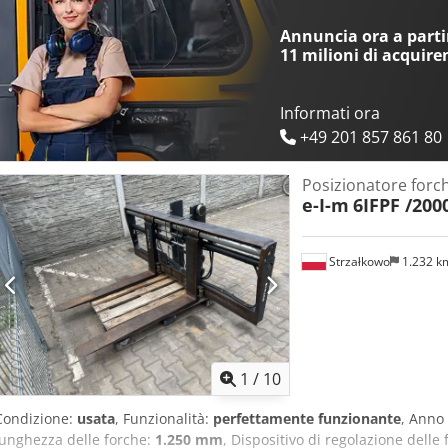
nostro sito web Fleischmann-Fördertechnik per maggiori informazioni
preventivo per il leasing e il finanziamento, nonché per la consegna
Annuncia ora a partir
anche la permuta di apparecchiature Linde, anche senza acquistarn
11 milioni di acquire
funzionamento indicate sono state rilevate alla data di pubblicazio
anticipata, modifiche ed errori. Lunghezza delle forche: 1200 mm
Informati ora
+49 201 857 861 80
Posizionatore forc
e-I-m
6IFPF /200
Strzałkowo
1.232 
1
/
10
Condizione:
usata
, Funzionalità:
perfettamente funzionante
, Anno
lunghezza delle forche:
1.250 mm
, Dispositivo di regolazione delle 