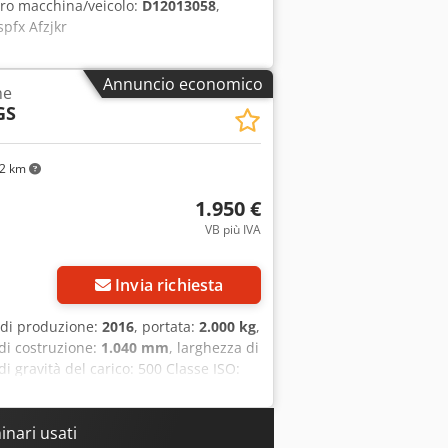
ro macchina/veicolo:
D12013058
,
pfx Afzjkr
Annuncio economico
he
GS
2 km
1.950 €
VB più IVA
Invia richiesta
 di produzione:
2016
, portata:
2.000 kg
,
 di costruzione:
1.040 mm
, larghezza di
di gravità del carico: 500 Classe ISO:
tamente funzionante Condizioni tecniche:
, non esitate a contattarci. Oltre a
mentazione materiali. Consultate il
nari usati