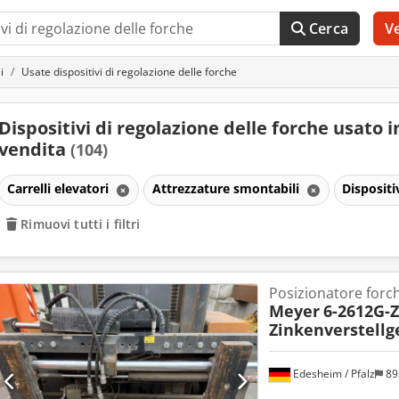
Cerca
V
i
Usate dispositivi di regolazione delle forche
Dispositivi di regolazione delle forche usato i
vendita
(104)
Carrelli elevatori
Attrezzature smontabili
Dispositi
Rimuovi tutti i filtri
Posizionatore forc
Meyer
6-2612G-Z
Zinkenverstellg
Edesheim / Pfalz
89