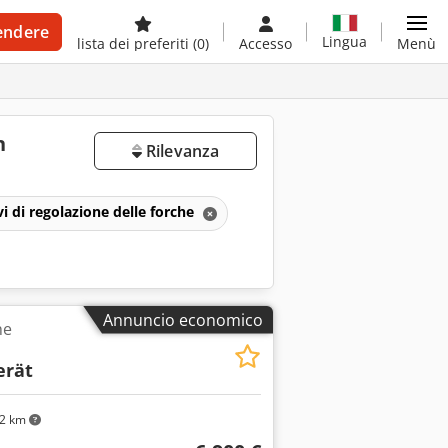
endere
Lingua
lista dei preferiti
(0)
Accesso
Menù
n
Rilevanza
vi di regolazione delle forche
Annuncio economico
he
erät
2 km