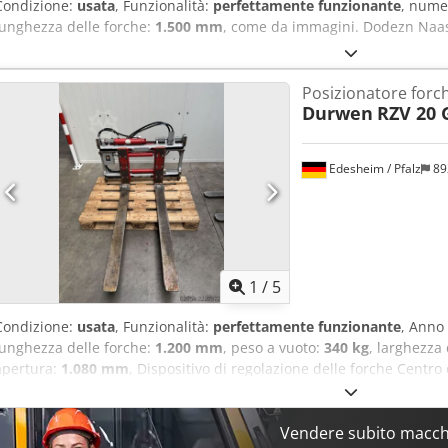
Condizione:
usata
, Funzionalità:
perfettamente funzionante
, nume
lunghezza delle forche:
1.500 mm
, come da immagini. Dodezn Naas
Posizionatore forc
Durwen
RZV 20 
Edesheim / Pfalz
89
1
/
5
Condizione:
usata
, Funzionalità:
perfettamente funzionante
, Anno
lunghezza delle forche:
1.200 mm
, peso a vuoto:
340 kg
, larghezza
apertura:
1.080 mm
, Dispositivo di regolazione delle forche Centro 
Classe ISO 2 = 1.000 - 2.500 kg Condizioni: pronto all'uso e perfet
buone Dedpfszhp A Ujx Afzjkr Descrizione: per ulteriori informazioni
questo modello, abbiamo in magazzino circa 150 altri mezzi di movi
Vendere subito macchi