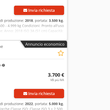
Invia richiesta
 di produzione:
2018
, portata:
3.500 kg
,
500 - 4.999 kg Condizioni: Pronto all'uso
e: Anno: 2018 ISO 3A (51 cm) Capacità:
 mm Codice identificativo: OS2031
Annuncio economico
he
km
3.700 €
VB più IVA
Invia richiesta
 di produzione:
2022
, portata:
5.000 kg
,
 forche Classe ISO: Classe ISO 3 = 2.500