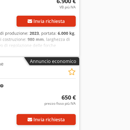
6.900 €
VB più IVA
Invia richiesta
 di produzione:
2023
, portata:
6.000 kg
,
di costruzione:
980 mm
, larghezza di
vo di regolazione delle forche
kg Condizioni: Pari al nuovo Condizioni
ghezza 2400 mm, condizioni pari al
Annuncio economico
he
esitate a contattarci. Oltre a questo
nsultate il nostro sito web
 & finanziamenti e consegna a
e Linde – anche senza l’acquisto di un
la data di caricamento dell’annuncio.
650 €
prezzo fisso più IVA
Invia richiesta