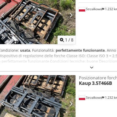
Strzałkowo
1.232 
1
/
8
Condizione:
usata
, Funzionalità:
perfettamente funzionante
, Anno
Dispositivo di regolazione delle forche Classe ISO: Classe ISO 3 = 2.
e perfettamente funzionante Condizioni tecniche: buone Descrizion
3500 kg Dedpfx Afszllwcezjkr Traslatore laterale Apertura: 365-9
identificativo: OS2032
Posizionatore forc
Kaup
3.5T466B
Strzałkowo
1.232 