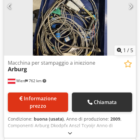
1
/
5
Macchina per stampaggio a iniezione
Arburg
Wien
762 km
Informazione
Chiamata
prezzo
Condizione:
buona (usata)
, Anno di produzione:
2009
,
Componenti Arburg Dkodpfx Anszl Tcyoijr Anno di
fabbricazione circa 2009.