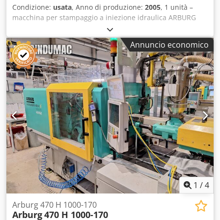
Condizione:
usata
, Anno di produzione:
2005
, 1 unità –
macchina per stampaggio a iniezione idraulica ARBURG
ALLROUNDER SELECTA 270S Smontaggio autonomo
Dkedpfx Ajzqcl Isnisr Colore: come mostrato nelle
Annuncio economico
immagini, in base alle foto e alla visita in loco Anno di
costruzione: 2005 Numero di macchina: 198190
Dimensioni (L/L/A): 350x110x200 cm Condizioni: usata
1
/
4
Arburg 470 H 1000-170
Arburg
470 H 1000-170