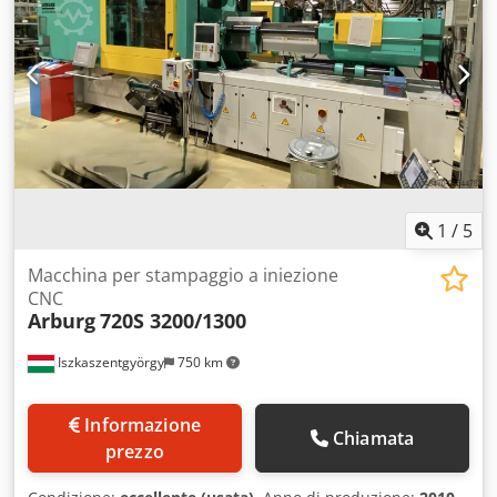
1
/
5
Macchina per stampaggio a iniezione
CNC
Arburg
720S 3200/1300
Iszkaszentgyörgy
750 km
Informazione
Chiamata
prezzo