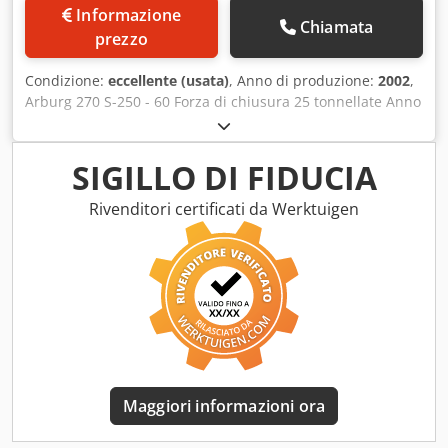
Informazione
Chiamata
prezzo
Condizione:
eccellente (usata)
, Anno di produzione:
2002
,
Arburg 270 S-250 - 60 Forza di chiusura 25 tonnellate Anno
di costruzione: 2002 Distanza tra le colonne: 27 x 27
Comando S Dodpfox I Rdvox Aniekr Inclusi nastri
trasportatori
SIGILLO DI FIDUCIA
Rivenditori certificati da Werktuigen
Maggiori informazioni ora