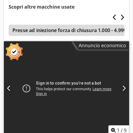
Scopri altre macchine usate
g
Presse ad iniezione forza di chiusura 1.000 - 4.999 k
Annuncio economico
1
/
9