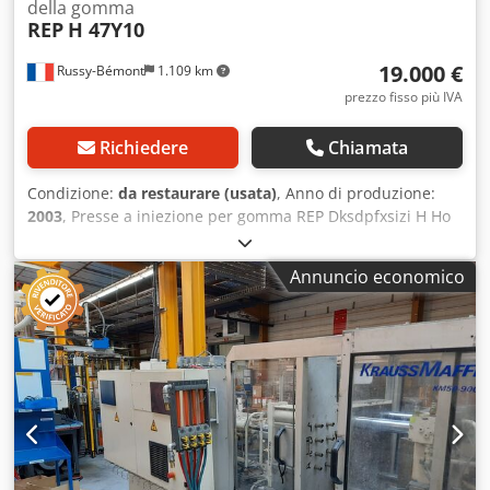
della gomma
REP
H 47Y10
19.000 €
Russy-Bémont
1.109 km
prezzo fisso più IVA
Richiedere
Chiamata
Condizione:
da restaurare (usata)
, Anno di produzione:
2003
, Presse a iniezione per gomma REP Dksdpfxsizi H Ho
Anior 25 tonnellate Anno: 2003 Le quattro colonne devono
essere sostituite (costo stimato: 9.000 €).
Annuncio economico