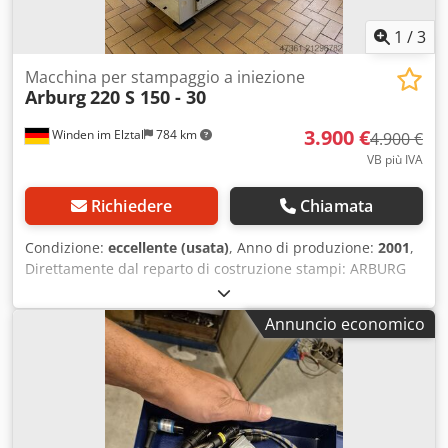
1
/
3
Macchina per stampaggio a iniezione
Arburg
220 S 150 - 30
3.900 €
Winden im Elztal
784 km
4.900 €
VB più IVA
Richiedere
Chiamata
Condizione:
eccellente (usata)
, Anno di produzione:
2001
,
Direttamente dal reparto di costruzione stampi: ARBURG
220 S 150-30 - anno di costruzione 2001 circa 46.000 ore di
funzionamento, vite/cilindro diametro 18 mm (testato),
Annuncio economico
lettore di schede CF, Dkodpoyl Syrjfx Anijr molto compatto,
ideale per piccoli componenti, ingombro minimo: 2,10 m x
0,80 m, visionabile in funzionamento, disponibile presso la
fabbrica, carico incluso. Senza accessori: essiccatore,
tramoggia, estrattore di stampaggio GEIGER MiniServo
eventualmente con sovrapprezzo.