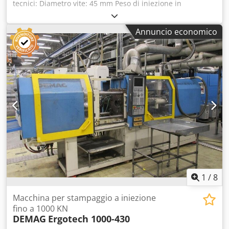
tecnici: Diametro vite: 45 mm Peso di iniezione in
polistirolo: 149 g/PS Forza di chiusura: 1250 kN 9302423
PRESSA A INIEZIONE, DEMAG-FOERDERTECHNIK, anno di
Annuncio economico
costruzione 1999 9307836 GRUPPO TERMOREGOLATORE,
PIOVAN GMBH GARCHING, THW9, anno di costruzione 2011
784065 TERMOREGOLATORE, PLASTIC SERVICE GMBH, HRS
24I, anno di costruzione 2003 Dedpfx Ajwvkgmsniekr
1
/
8
Macchina per stampaggio a iniezione
fino a 1000 KN
DEMAG
Ergotech 1000-430