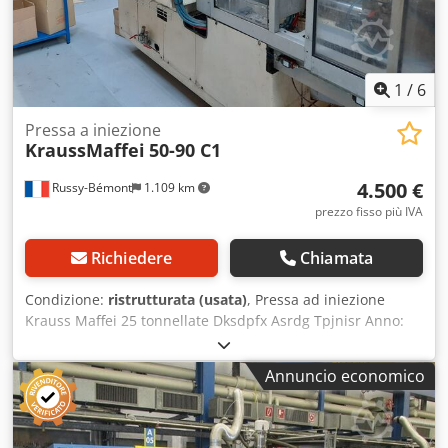
1
/
6
Pressa a iniezione
KraussMaffei
50-90 C1
4.500 €
Russy-Bémont
1.109 km
prezzo fisso più IVA
Richiedere
Chiamata
Condizione:
ristrutturata (usata)
, Pressa ad iniezione
Krauss Maffei 25 tonnellate Dksdpfx Asrdg Tpjnisr Anno:
2000 IPC non funzionante (vedi mappa)
Annuncio economico