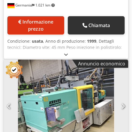
Germania
1.021 km
Informazione
Chiamata
prezzo
Condizione:
usata
, Anno di produzione:
1999
, Dettagli
tecnici: Diametro vite: 45 mm Peso iniezione in polistirolo:
149 g/PS Forza di chiusura: 100 kN Dodpfewvkggex Aniokr
9302423 PRESSA AD INIEZIONE, DEMAG-FOERDERTECHNIK,
Annuncio economico
anno di costruzione 1999 9307836 GRUPPO
TERMOREGOLATORE, PIOVAN GMBH GARCHING, THW9,
anno di costruzione 2011 784065 REGOLATORE DI
TEMPERATURA, PLASTIC SERVICE GMBH, HRS 24I, anno di
costruzione 2003