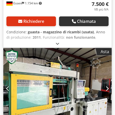
7.500 €
Essen
1.154 km
VB più IVA
Richiedere
Chiamata
Condizione:
guasta - magazzino di ricambi (usata)
, Anno
di produzione:
2011
, Funzionalità:
non funzionante
,
numero macchina/veicolo:
50.11.547
, forza di serraggio:
1.472 kN
, diametro della vite:
45 mm
, distanza tra le
Asta
colonne:
460 mm
, forza di espulsione:
4.000 N
, corsa di
apertura:
460 mm
, lunghezza totale:
6.000 mm
, larghezza
totale:
1.300 mm
, altezza totale:
2.000 mm
, peso
complessivo:
6.600 kg
, numero di iniezioni:
1
, potenza:
64
kW (87,02 CV)
, tensione di ingresso:
400 V
, In vendita:
pressa a iniezione idraulica NPM Multipower 150, anno di
costruzione 2011. La macchina viene sostituita da un
impianto più grande in seguito all’ampliamento della
capacità produttiva. Durante la fase di smontaggio, il
pannello di controllo (HMI) è stato rimosso e inviato in
riparazione. Dal momento che la macchina non è più
necessaria, non intendiamo sostenere ulteriori costi di