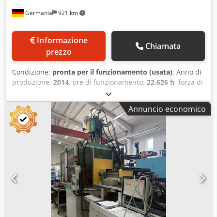
Germania
921 km
Informazione
Chiamata
prezzo
Condizione:
pronta per il funzionamento (usata)
, Anno di
produzione:
2014
, ore di funzionamento:
22.626 h
, forza di
serraggio:
100 kN
, diametro della vite:
15 mm
, Macchina
per stampaggio a iniezione idraulica prodotta nel 2014.
Annuncio economico
Questa Arburg 470 H 1000-170 presenta una forza di
chiusura di 100 tonnellate e un diametro della vite di 15
mm. È dotata di un'unità di selezione e di un design a
piastra singola, con una distanza tra le travi di 470 x 470
mm. Se state cercando una macchina per lo stampaggio a
iniezione di alta qualità, prendete in considerazione la
macchina Arburg 470 H 1000-170 che abbiamo in vendita.
Contattateci per ulteriori dettagli. • Unità di selezione: sì •
Piastra singola: sì • Distanza tra le travi: 470 x 470 mm •
Ore di funzionamento: 22.626 h • Dati elettrici: • Tensione
di esercizio: 400 V, 3~, 50 Hz • Tensioni di comando: 230 V,