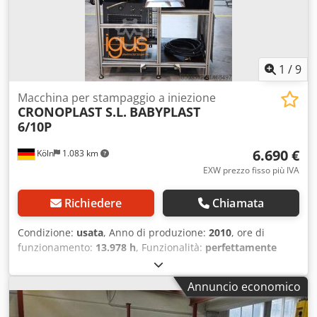
1
/
9
Macchina per stampaggio a iniezione
CRONOPLAST S.L.
BABYPLAST
6/10P
6.690 €
Köln
1.083 km
EXW prezzo fisso più IVA
Richiedere
Chiamata
Condizione:
usata
, Anno di produzione:
2010
, ore di
funzionamento:
13.978 h
, Funzionalità:
perfettamente
funzionante
, numero macchina/veicolo:
B543
, forza di
serraggio:
62 kN
, diametro della vite:
12 mm
, distanza tra
Annuncio economico
le colonne:
77 mm
, cilindrata:
6 cm³
, pressione di
iniezione:
1.830 barra
, altezza stampo (min.):
70 mm
, forza