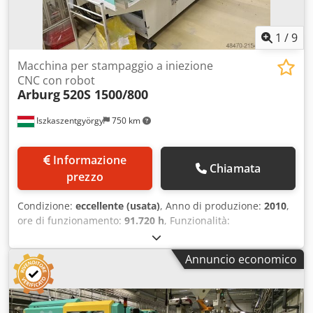
1
/
9
Macchina per stampaggio a iniezione
CNC con robot
Arburg
520S 1500/800
Iszkaszentgyörgy
750 km
Informazione
Chiamata
prezzo
Condizione:
eccellente (usata)
, Anno di produzione:
2010
,
ore di funzionamento:
91.720 h
, Funzionalità:
perfettamente funzionante
, Forza di chiusura 150 kN
Diametro vite D45 mm Volume massimo di iniezione 318
Annuncio economico
cm³ Piani di fissaggio 688 x 688 mm Peso totale 6840 kg La
macchina è dotata di robot Dkjdpfx Aoyvt R Ionier