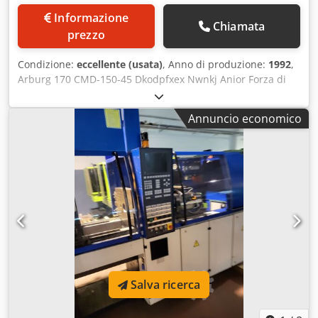
Informazione
Chiamata
prezzo
Condizione:
eccellente (usata)
, Anno di produzione:
1992
,
Arburg 170 CMD-150-45 Dkodpfxex Nwnkj Anior Forza di
chiusura: 15 tonnellate Anno di costruzione: 1992 Distanza
tra colonne: 17x17 cm Diametro vite: ca. 18 mm
Annuncio economico
Salva ricerca