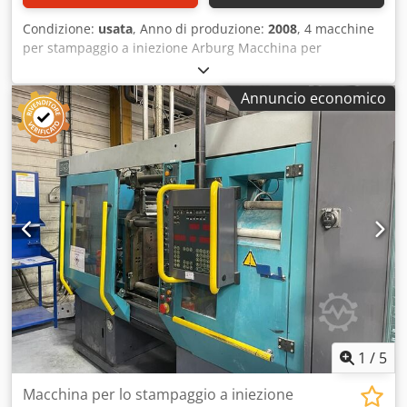
stabile: ideale per il funzionamento e la manutenzione ✔
Condizione:
usata
, Anno di produzione:
2008
, 4 macchine
Unità di soffiaggio: migliora l'estrazione dei pezzi e la
per stampaggio a iniezione Arburg Macchina per
sicurezza del processo ✔ Prese aggiuntive: perfette per
stampaggio a iniezione Arburg 470C 1500-400, anno di
dispositivi periferici e accessori Acquistando direttamente
fabbricazione 2008 Dkodpezclpzsfx Anisr Macchina per
dal proprietario della macchina, si risparmiano
Annuncio economico
stampaggio a iniezione Arburg 270M, anno di
completamente i costi di commissione dei rivenditori.
fabbricazione 1995 Macchina per stampaggio a iniezione
Dodpfx Ansytgmvoiekr Abbiamo in magazzino altre
Arburg 270S 500-150, anno di fabbricazione 2004
macchine di questo tipo. Le dotazioni sono identiche, le
Macchina per stampaggio a iniezione Arburg 320M 750-
ore di funzionamento possono variare. Contattateci e vi
210, anno di fabbricazione 1998
proporremo un interessante prezzo di pacchetto. Dati
tecnici – Cronoplast 6/10P Coclea / Unità di iniezione Dati
tecnici – Cronoplast 6/10P Unità di plastificazione -
Diametro del pistone: 12 mm - Cilindrata: 6 cm³ - Pressione
di iniezione specifica: 1830 bar Unità di chiusura - Forza di
chiusura: 62,5 kN - Forza di apertura: 4 kN - Corsa di
apertura: 30-110 mm - Forza di espulsione: 5 kN - Corsa di
espulsione: 45 mm Dimensioni: - Peso, incluso il telaio:
circa 350 kg - L x L x A: 116 cm x 80 cm x 198 cm La vendita
1
/
5
avviene con l'esclusione di qualsiasi garanzia e
responsabilità per vizi materiali.
Macchina per lo stampaggio a iniezione