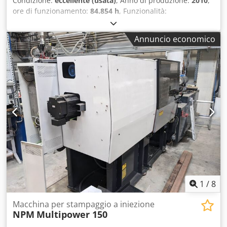
Condizione:
eccellente (usata)
, Anno di produzione:
2010
,
ore di funzionamento:
84.854 h
, Funzionalità:
perfettamente funzionante
, Forza di chiusura: 320 kN
Diametro vite: D60 mm Volume massimo di iniezione: 664
Annuncio economico
cm³ Dimensioni piani di fissaggio: 1030 x 1030 mm Dkodpfx
Ajyvt Itsnisr Peso totale: 17,5 t
1
/
8
Macchina per stampaggio a iniezione
NPM
Multipower 150