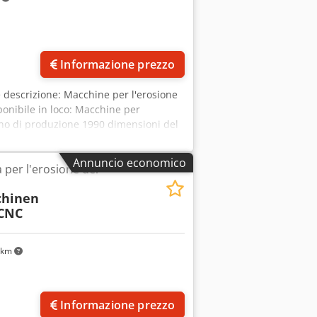
Richiedi più foto
Informazione prezzo
e descrizione: Macchine per l'erosione
onibile in loco: Macchine per
nno di produzione 1990 dimensioni del
x Amaock punta elicoidale 0,1 - 20 mm
omy 280 S Regolazione in altezza 700
Annuncio economico
 per l'erosione dei
velocità 120 - 2580 giri/min.
chinen
 CNC
 km
Richiedi più foto
Informazione prezzo