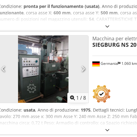
Condizione:
pronta per il funzionamento (usata)
, Anno di produzi
funzionante
, corsa asse X:
600 mm
, corsa asse Y:
500 mm
, corsa a
numero di posizioni nel magazzino utensili:
54
, CARATTERISTICHE T
elettroerosione (EDM) a controllo numerico (CNC) Corsa asse X: 60
Z: 755 mm Corsa asse W: 500 mm Tipo asse W: Servomotore Lunghe
Macchina per elett
foratura: a partire da 0,10 mm Dcodpfxezhnigj Amask CARATTERI
SIEGBURG
NS 20
1.975 mm Profondità: 1.445 mm Altezza: 2.280 mm Altezza massi
elettrico con 18 posizioni Cambiatore elettrico con 36 posizioni Cam
Rilevamento del foro Importazione CAD con interfaccia touch intuiti
Germania
1.060 k
a colori Compensazione automatica dell'usura Lavorazione di fori ci
Controllo di scarica a 3 livelli Erosione di filettature per materiali 
potenza del generatore per grandi diametri Assi di indicizzazione, d
serbatoio dell'acqua da 175 l con sistema di filtraggio Misurazione d
automatico degli elettrodi
1
/
8
Condizione:
usata
, Anno di produzione:
1975
, Dettagli tecnici: Lu
tavolo: 270 mm asse x: 300 mm Asse Y: 240 mm Asse Z: 250 mm Fabb
macchina circa: 0,72 t Peso: Armadio di controllo: ca Spazio richiesto 
MACCHINA PER ELETTROEROSIONE A FORO INIZIALE - Dimensioni dell
510 x 900 mm - compreso quadro elettrico: 600 x 550 x 1400 mm La 