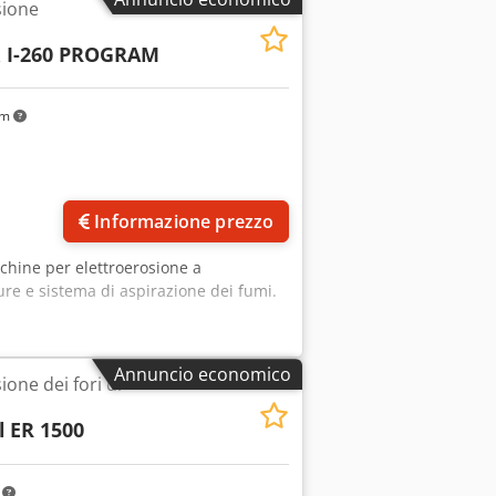
sione
& I-260 PROGRAM
km
Informazione prezzo
chine per elettroerosione a
ure e sistema di aspirazione dei fumi.
Annuncio economico
one dei fori di
l
ER 1500
m