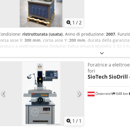
1
/
2
Condizione:
ristrutturata (usata)
, Anno di produzione:
2007
, Funzi
corsa asse X:
300 mm
, corsa asse Y:
200 mm
, durata della garanzia
foratura a elettroerosione Dsdpfoir Eahsx Amajck Modello: S 32-3 Car
foratura * Basso consumo degli elettrodi Dimensioni del piano di la
210 mm Corse degli assi X/Y/Z: 290 x 190 x 350 mm Regolazione gros
Foratrice a elettro
mm Altezza massima del pezzo: 245 mm Peso massimo del pezzo: 2
fori
elettrodo: 150 mm Diametro dell’elettrodo: 0,3 – 10 mm Dimensioni 
SioTech
SioDrill
2100 mm Peso netto della macchina: 600 kg Filtro a cartuccia: 20 l
standard Diverse macchine disponibili per la consegna immediata.
Österreich
648 km
Richiedi 
1
/
1