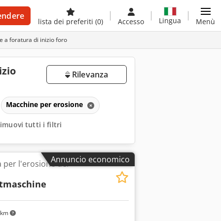
endere
Lingua
lista dei preferiti
(0)
Accesso
Menù
a foratura di inizio foro
izio
Rilevanza
Macchine per erosione
imuovi tutti i filtri
Annuncio economico
 per l'erosione dei
htmaschine
 km