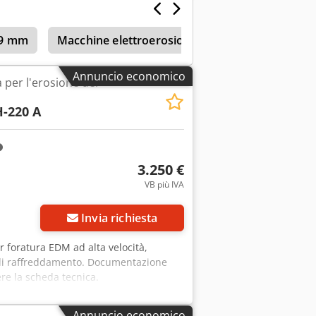
amento, come donatore di pezzi di
699 mm
Macchine elettroerosione a filo con corsa long
Annuncio economico
 per l'erosione dei
-220 A
3.250 €
VB più IVA
Invia richiesta
r foratura EDM ad alta velocità,
 di raffreddamento. Documentazione
re la scheda tecnica.
Annuncio economico