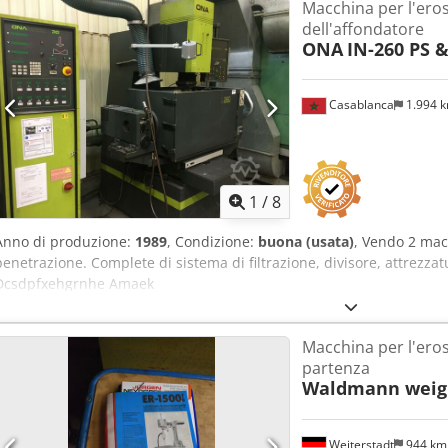
Macchina per l'ero
dell'affondatore
ONA
IN-260 PS 
Casablanca
1.994 
1
/
8
Anno di produzione:
1989
, Condizione:
buona (usata)
, Vendo 2 mac
penetrazione. Complete di sistema di filtrazione, divisore, attrezzat
Dcsdpfxehgrnhe Amaek
Macchina per l'erosi
partenza
Waldmann weig
Weiterstadt
944 k