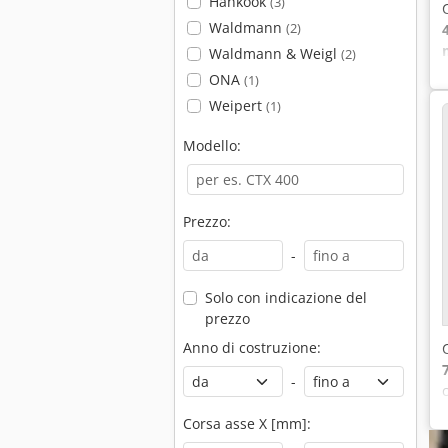
Hankook
(3)
Waldmann
(2)
Waldmann & Weigl
(2)
ONA
(1)
Weipert
(1)
Modello:
Prezzo:
-
Solo con indicazione del
prezzo
Anno di costruzione:
-
Corsa asse X [mm]: