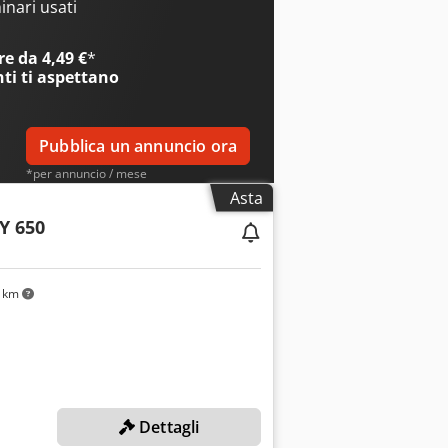
masck 2600 kg Peso massimo pezzo
nari usati
 Corrente massima consentita: 30A
tema di scambio ionico con sensore
e da 4,49 €
*
nti
ti aspettano
Pubblica un annuncio ora
*per annuncio / mese
Asta
Y 650
 km
Dettagli