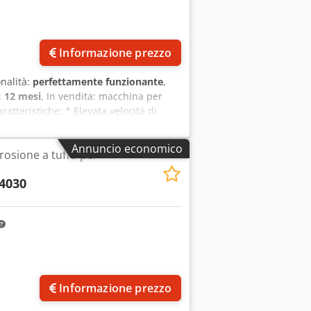
Richiedi più foto
Informazione prezzo
onalità:
perfettamente funzionante
,
:
12 mesi
, In vendita: macchina per
atteristiche: * Elevata velocità di
voro (larghezza x profondità): 450 x
solana motorizzata dell’asse Z: 150
Annuncio economico
erosione a tuffo per
00 kg Regolazione del supporto
esterne della macchina: 1030 x 800 x
 4030
 (standard) Asse Z programmabile:
più foto
Informazione prezzo