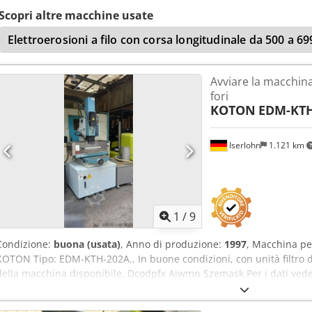
vendite così come lo è il prezzo di vendita, senza prova di funzion
Scopri altre macchine usate
ricambio o simili. Dedpfou Nu Elox Amaock *
Elettroerosioni a filo con corsa longitudinale da 500 a 
Avviare la macchina
fori
KOTON
EDM-KTH
Iserlohn
1.121 km
1
/
9
Condizione:
buona (usata)
, Anno di produzione:
1997
, Macchina pe
KOTON Tipo: EDM-KTH-202A.. In buone condizioni, con unità filtro
della macchina disponibile. Dcodpfx Ajwmn Szemask Per i dati vede