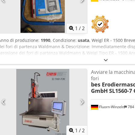
1
/
2
Anno di produzione:
1990
, Condizione:
usata
, Weigl ER - 1500 Brev
dei fori di partenza Waldmann & Descrizione: Immediatamente disp
l'erosione dei fori di partenza Waldmann & Weigl Tipo ER - 1500 A
tavolo 500 x 500 mm altezza di installazione 400 mm Djdpenzh Ivof
Rubinetto M 2 - M 20 elettrodi 1 - 12 mm Foratrice Interkrenn Econ
Avviare la macchina
mm Gola 180 mm Corsa della bussola del mandrino 80 mm Gamma di 
fori
Portautensili MK 2
bes Erodiermas
GmbH
SL1560-7
Fluorn-Winzeln
784
1
/
2