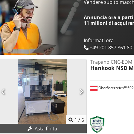
elettrodo utilizzabile: 800 mm Peso macchina: Djdpfoy R Npvsx A
Vendere subito macchi
lavorabile: 1000 kg Alimentazione: 3Ø 380V 50~60Hz (modificabile)
Capacità nominale: 5KVA Pressione pneumatica richiesta: 5 bar Sis
Annuncia ora a partir
11 milioni di acquire
Informati ora
+49 201 857 861 80
Trapano CNC-EDM
Hankook NSD
M
Oberösterreich
692
1
/
6
Asta finita