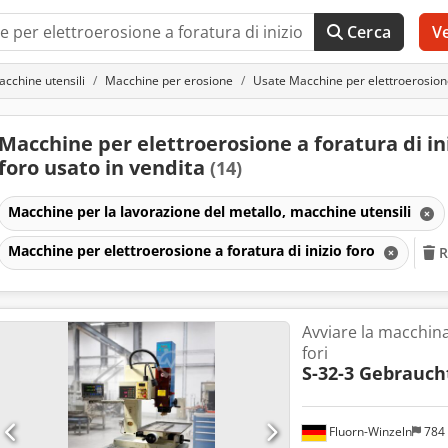
Cerca
V
acchine utensili
Macchine per erosione
Usate Macchine per elettroerosione 
Macchine per elettroerosione a foratura di in
foro usato in vendita
(14)
Macchine per la lavorazione del metallo, macchine utensili
Macchine per elettroerosione a foratura di inizio foro
R
Avviare la macchina
fori
S-32-3 Gebrauc
Fluorn-Winzeln
784