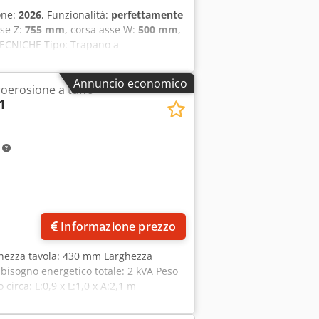
one:
2026
, Funzionalità:
perfettamente
sse Z:
755 mm
, corsa asse W:
500 mm
,
ECNICHE Tipo: Trapano a
0 mm Corsa asse Y: 500 mm Corsa asse
zza elettrodo: 800 mm Diametro di
Annuncio economico
roerosione a tuffo
STICHE DELLA MACCHINA Larghezza:
1
ma: 2.785 mm ACCESSORI Cambiatore
biatore automatico di elettrodi e guide
va Rilevamento dei fori tramite codifica
m
echi con controllo della profondità
temprati M3 - M16 Amplificatore di
isponibili con 1 e 2 assi Ampio
ella profondità di foratura Controllo
Informazione prezzo
nghezza tavola: 430 mm Larghezza
isogno energetico totale: 2 kVA Peso
circa: L:0,9 x L:1,0 x A:2,1 m
a vasca di raffreddamento: 1000 x
macchina non è collegata alle nostre