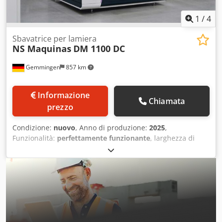
aziende Consegna e permuta possibili in qualsiasi
momento per tutte le apparecchiature industriali Lukas
1
/
4
van Rossum
Sbavatrice per lamiera
NS Maquinas
DM 1100 DC
Gemmingen
857 km
Informazione
Chiamata
prezzo
Condizione:
nuovo
, Anno di produzione:
2025
,
Funzionalità:
perfettamente funzionante
, larghezza di
lavoro:
1.100 mm
, potenza:
19 kW (25,83 CV)
, DM1100 DC
EVO Rimozione di scorie solide Arrotondamento dei bordi
fino a 1100 mm di larghezza. La DM1100 DC EVO sbavatore
e arrotonda i contorni interni ed esterni di pezzi di acciaio
di grande spessore, tagliati principalmente con plasma o
ossitaglio. La DM1100 DC è dotata di un grande rullo
sbavatore per la rimozione di bave pesanti e di due nastri
trasversali controrotanti. Questi assicurano che i bordi