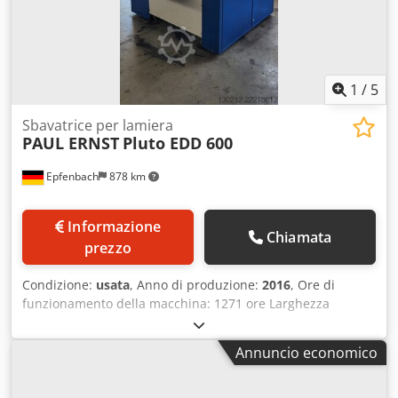
1
/
5
Sbavatrice per lamiera
PAUL ERNST
Pluto EDD 600
Epfenbach
878 km
Informazione
Chiamata
prezzo
Condizione:
usata
, Anno di produzione:
2016
, Ore di
funzionamento della macchina: 1271 ore Larghezza
massima di passaggio: 600 mm Spessore della lamiera
lavorabile: 1-120 mm Altezza di lavoro, costante: 850 mm
Annuncio economico
Tensione: 400 V (50 Hz) / 480 V (60 Hz) Corrente nominale:
30 A Potenza nominale: 17 kW Grado di protezione: IP 42
Avanzamento continuo: 1-4 m/min Profondità: 1930 mm