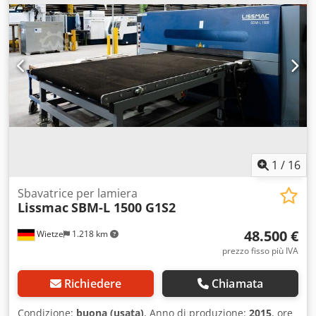
Larghezza: 1600 mm Altezza: 1550 mm Cedpfx Aezg U
Sljgmerf Peso della macchina, circa: 2200 kg Con Pluto si
punta su una macchina compatta per la sbavatura di pezzi
tagliati con ossitaglio e al plasma. Dotazioni: -
Compensazione di tolleranze e deformazioni fino a 6 mm -
Spazzole in filo d'acciaio durevoli per la smussatura dei
bordi - Sistema di serraggio magnetico su tutta la
larghezza di lavoro - Nastro trasportatore resistente al
calore in cuoio cromato - Incluse aspirazione
1
/
16
Sbavatrice per lamiera
Lissmac
SBM-L 1500 G1S2
48.500 €
Wietze
1.218 km
prezzo fisso più IVA
Richiedere
Chiamata
Condizione:
buona (usata)
, Anno di produzione:
2015
, ore