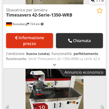
1
/
6
Sbavatrice per lamiera
Timesavers
42-Serie-1350-WRB
Küssaberg
724 km
Informazione
Chiamata
prezzo
Condizione:
buona (usata)
, Funzionalità:
perfettamente
funzionante
, Serie Timesavers 42-1350-WRB La serie 42 è
dotata di 2 postazioni: una postazione con nastro abrasivo,
ideale per rimuovere bave e sporgenze, e una seconda
Annuncio economico
postazione con spazzole rotanti per una smussatura
uniforme dei bordi. Grazie al sistema di trasporto a vuoto,
anche i piccoli componenti, delle dimensioni di un biglietto
da visita, non rappresentano un problema. Larghezza utile
1350 mm Apertura del piano di lavoro da 0,8 a 100 mm
Tappeto trasportatore con velocità regolabile tramite
inverter e regolazione continua Spazzole rotanti con