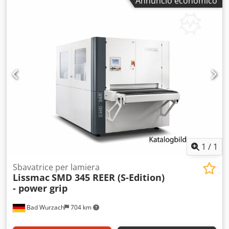
Annuncio economico
IMPIANTO DI LUBRIFICAZIONE AUTOMATICO PER LE GUIDE.
Crsdpozht Nljfx Agmef
1
/
1
Sbavatrice per lamiera
Lissmac
SMD 345 REER (S-Edition)
- power grip
Bad Wurzach
704 km