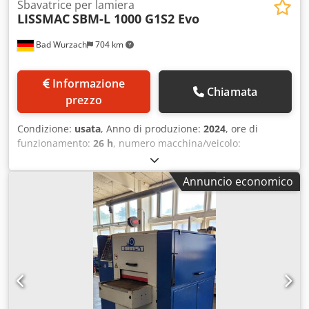
Sbavatrice per lamiera
LISSMAC
SBM-L 1000 G1S2 Evo
Bad Wurzach
704 km
Informazione
Chiamata
prezzo
Condizione:
usata
, Anno di produzione:
2024
, ore di
funzionamento:
26 h
, numero macchina/veicolo:
SN064871
, Opzioni: Cedpfxezdcxco Agmsrf - Chip RFID
LiServ 4.0 - Kit di misurazione dell'energia Balluf
Annuncio economico
Smartlight ME 5000 - Scanner di codici a barre