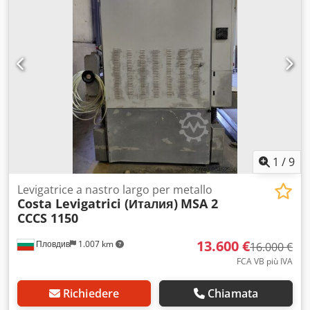
1
/
9
Levigatrice a nastro largo per metallo
Costa Levigatrici (Италия)
MSA 2
CCCS 1150
13.600 €
Пловдив
1.007 km
16.000 €
FCA VB più IVA
Richiedere
Chiamata