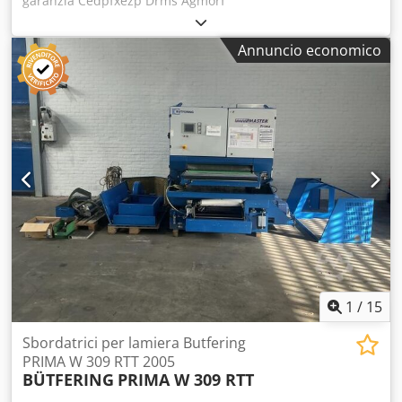
garanzia Cedpfxezp Drms Agmorf
Annuncio economico
1
/
15
Sbordatrici per lamiera Butfering
PRIMA W 309 RTT 2005
BÜTFERING
PRIMA W 309 RTT