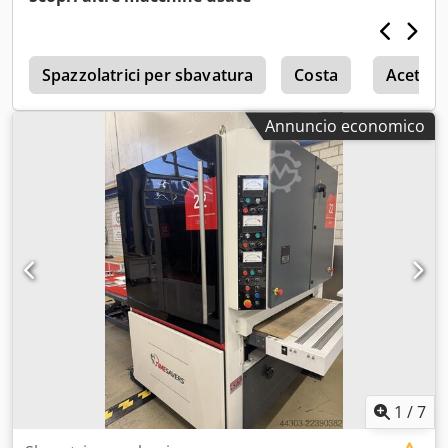
più accentuate. Il secondo lato è predisposto per
l’alloggiamento di una spazzola lamellare, utilizzata per
smussare i bordi e per la finitura. Grazie alla varietà di
utensili disponibili, la Serie 10 è una macchina versatile,
Spazzolatrici per sbavatura
Costa
Aceti
adatta per sbavare, smussare i bordi, levigare e rimuovere
scorie pesanti. La testina, che può essere ruotata di 180°,
Annuncio economico
consente un cambio utensile rapido e semplice. La
macchina è dotata di un sistema di aspirazione e la
velocità del motore è regolabile in modo continuo.
Csdpfxoznlyvj Agmjrf La macchina è estremamente
flessibile, viene fornita con ruote per facilitarne lo
spostamento e, grazie alla sua semplicità d’uso, è una
macchina intuitiva e accessibile a tutti.
1
/
7