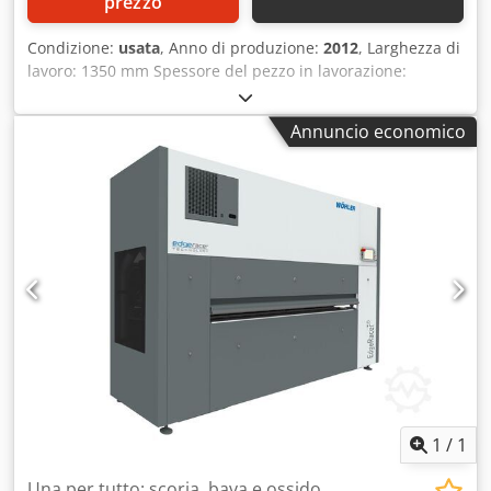
prezzo
Condizione:
usata
, Anno di produzione:
2012
, Larghezza di
lavoro: 1350 mm Spessore del pezzo in lavorazione:
massimo 160 mm Peso della macchina: circa 4000 kg
Csdpfezkvyfox Agmjrf Dotazioni: - Sistema di aspirazione a
Annuncio economico
umido - Spazzole di ricambio - Manuale di istruzioni
1
/
1
Una per tutto: scoria, bava e ossido