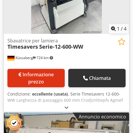
sistema di cambio rapido di nastri e spazzole, la
riconfigurazione della macchina può essere eseguita in
pochi semplici passaggi. Il tappeto di trasporto, così come
tutte le altre stazioni, è a velocità regolabile tramite
inverter, consentendo una regolazione continua della
1
/
4
velocità. Crsdpfx Agoznlxremsf
Sbavatrice per lamiera
Timesavers
Serie-12-600-WW
Küssaberg
724 km
Informazione
Chiamata
prezzo
Condizione:
eccellente (usata)
, Serie Timesavers 12-600-
WW Larghezza di passaggio 600 mm Crodjznltiepfx Agmef
1a stazione: nastro abrasivo, pre-levigatura, rimozione di
sbavature e protuberanze. 2a stazione: nastro
Annuncio economico
abrasivo/nastro adesivo, levigatura di finitura, finitura
superficiale. La serie 12-600-WW è ideale per la sbavatura
e la levigatura di finitura di lamiere fino a 100 mm di