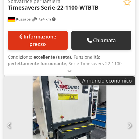
Sbavatrice per lamiera
Timesavers
Serie-22-1100-WTBTB
Küssaberg
724 km
Informazione
Chiamata
prezzo
Condizione:
eccellente (usata)
, Funzionalità:
perfettamente funzionante
, Serie Timesavers 22-1100-
WTBTB La serie 22-1100-WTBTB, con una larghezza di
passaggio di 1100 mm e un'apertura del piano di lavoro di
Annuncio economico
0,8-100 mm, è ideale per la lavorazione di pezzi tagliati al
laser, stampati, al getto d'acqua o al plasma, grazie alle
sue 3 stazioni. La stazione di levigatura a nastro consente
di rimuovere sbavature e bave sporgenti.
Successivamente, le spazzole rotanti smussano e
arrotondano leggermente i bordi. Per ottenere un risultato
uniforme, abbiamo previsto due stazioni di spazzolatura
oscillanti in cui le spazzole rotanti ruotano
alternativamente in senso orario e antiorario. Grazie al