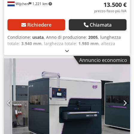
13.500 €
Wijchen
1.221 km
prezzo fisso più IVA
Richiedere
Chiamata
Condizione:
usata
, Anno di produzione:
2005
, lunghezza
totale:
3.940 mm
, larghezza totale:
1.980 mm
, altezza
totale:
2.010 mm
, Peso a vuoto: 7.000 kg Crsdpjxwnbujfx
Agmsf Larghezza di lavoro: 950 mm Altezza di lavoro: 0,5-
Annuncio economico
120 mm - Anno di costruzione: 2005 - Documentazione
disponibile: No - Marcatura CE presente: Sì - Certificato CE
presente: No - Numero di serie: - Controllo: CNC - Numero
delle stazioni [pz.]: 3 - Tipo stazione 1: Nastro abrasivo -
Tipo stazione 2: Spazzola rotante - Tipo stazione 3:
Spazzola rotante - Potenza [kW]: 39 - Spessore minimo
lamiera [mm]: 0,5 - Spessore massimo lamiera [mm]: 120 -
Larghezza massima di lavoro [mm]: 950 - Dimensioni di
trasporto: 3940 mm x 1980 mm x 2010 mm (L x P x A) - Peso
di trasporto [kg]: 7000 kg - Colli di trasporto [pz.]: 4
Informazioni finanziarie IVA: Il prezzo indicato è al netto
dell’IVA IVA/fatturazione differenziale: IVA detraibile per