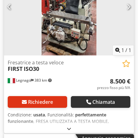
destra/sinistra: 90 gradi Inclinazione della testata in
avanti/indietro: 45 gradi Potenza del motore principale: 4
CV Peso massimo sopportabile sul piano di lavoro: 250 kg
Peso netto approssimativo: 1650 kg
1
/
1
Fresatrice a testa veloce
FIRST
ISO30
8.500 €
Legnago
383 km
prezzo fisso più IVA
Richiedere
Chiamata
Condizione:
usata
, Funzionalità:
perfettamente
funzionante
, FRESA UTILIZZATA A TESTA MOBILE,
MODELLO FIRST ISO30. DOTATA DI AVVITATORE CON
SISTEMA DI AGGANCIO/SGANCIO PNEUMATICO E DI UN