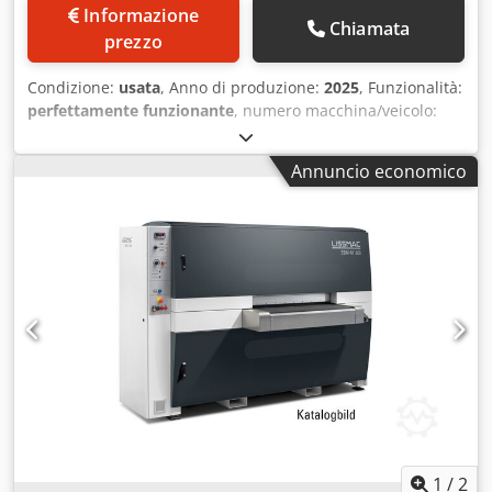
Informazione
Chiamata
prezzo
Condizione:
usata
, Anno di produzione:
2025
, Funzionalità:
perfettamente funzionante
, numero macchina/veicolo:
SN075360
, 12 mesi di garanzia. Cjdozldumspfx Agmerf
Annuncio economico
1
/
2