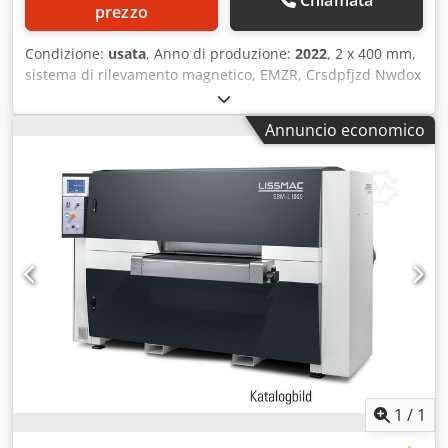
prezzo
Condizione:
usata
, Anno di produzione:
2022
, 2 x 400 mm,
sistema di rilevamento magnetico, EMZR, Crsdpfjzd Nwdox
Agmof compensazione dell'usura degli utensili EE.
Annuncio economico
1
/
1