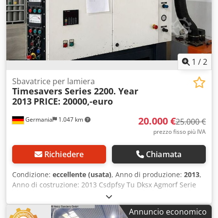
1
/
2
Sbavatrice per lamiera
Timesavers Series 2200. Year
2013
PRICE: 20000,-euro
20.000 €
Germania
1.047 km
25.000 €
prezzo fisso più IVA
Richiedere
Chiamata
Condizione:
eccellente (usata)
, Anno di produzione:
2013
,
Anno di costruzione: 2013 Csdpfsy Tu Dksx Agmorf Serie
2200
Annuncio economico