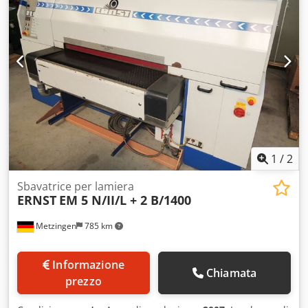
spessore. Grazie alle due stazioni con nastro abrasivo, si
ottiene una levigatura uniforme e precisa sulla superficie
della lamiera.
1
/
2
Sbavatrice per lamiera
ERNST
EM 5 N/II/L + 2 B/1400
Metzingen
785 km
Informazione
Chiamata
prezzo