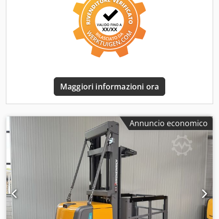
Dedjzq Ug Dopfx Appewa Anno: 2020 Ore: 1306 ore
Capacità: 24 V / 620 Ah Opzioni: 2 x Blue spot
Completamente COME nuovo!!
Maggiori informazioni ora
Annuncio economico