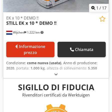
1
/
17
EK x 10 * DEMO !!
STILL
EK x 10 * DEMO !!
Wijchen
1.222 km
Informazione
Chiamata
prezzo
Condizione:
come nuova (usata)
, Anno di produzione:
2020
, portata:
1.000 kg
, altezza di sollevamento:
5.350
mm
, altezza di costruzione:
2.900 mm
, ore di
funzionamento:
1.306 h
, tipo di carburante:
elettrico
, tipo
di montante:
duplex
, Produttore + modello: STILL EK-X 10
SIGILLO DI FIDUCIA
Montante: 2W5350 ID: 25081.5290 Categoria: Demo
Montante: 2W Altezza abbassata: 2900 mm Altezza di
Rivenditori certificati da Werktuigen
sollevamento: 5350 mm Portata: 1000 kg Altezza
piattaforma: 4750 mm Altezza picking: 6350 mm
Sollevamento iniziale: Sì Larghezza cabina: 1200 mm