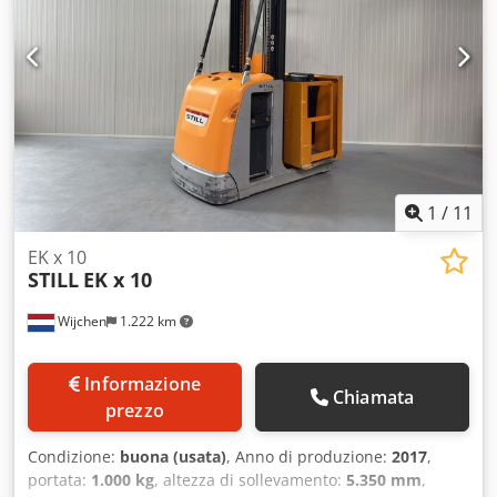
picking: 10600 mm Inizializzazione: Sì Larghezza cabina:
1300 mm Anno: 2020 Ore: 4672 ore Capacità batteria: 48 V
/ 620 Ah Opzioni: - Montante triplex - FFL - Porte di
SICUREZZA con FUNZIONE INCLINAZIONE !! - PSA - Blue
spot - Forche regolabili - Guida a induzione / filo
1
/
11
EK x 10
STILL
EK x 10
Wijchen
1.222 km
Informazione
Chiamata
prezzo
Condizione:
buona (usata)
, Anno di produzione:
2017
,
portata:
1.000 kg
, altezza di sollevamento:
5.350 mm
,