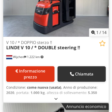
!! - Forche regolabili! - 2 luci di segnalazione blu
1
/
14
V 10 / * DOPPIO sterzo !!
LINDE
V 10 / * DOUBLE steering !!
Wijchen
1.222 km
Informazione
Chiamata
prezzo
Condizione:
come nuova (usata)
, Anno di produzione:
2020
, portata:
1.000 kg
, altezza di sollevamento:
5.350
mm
, altezza di costruzione:
2.900 mm
, ore di
funzionamento:
1.660 h
, tipo di carburante:
elettrico
, tipo
Annuncio economico
di montante:
duplex
, Produttore + modello: LINDE V 10 /