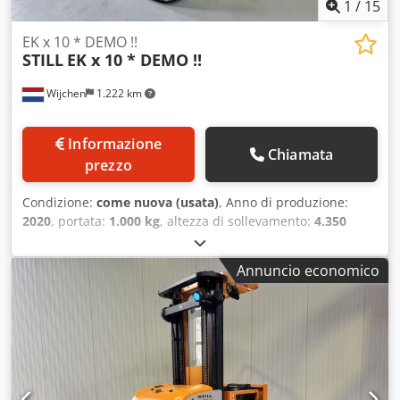
1
/
15
EK x 10 * DEMO !!
STILL
EK x 10 * DEMO !!
Wijchen
1.222 km
Informazione
Chiamata
prezzo
Condizione:
come nuova (usata)
, Anno di produzione:
2020
, portata:
1.000 kg
, altezza di sollevamento:
4.350
mm
, altezza di costruzione:
2.480 mm
, ore di
funzionamento:
439 h
, tipo di carburante:
elettrico
, tipo di
Annuncio economico
montante:
duplex
, Produttore + modello: STILL EK-X 10
Montante: 2W4350 ID: 26031.4372 Categoria: Dimostrativo
Montante: 2W Forche: 1200 mm Altezza abbassata: 2480
mm Altezza di sollevamento: 4350 mm Portata: 1000 kg
Altezza piattaforma: 3750 mm Altezza picking: 5350 mm
Inizializzazione: Sì Larghezza cabina: 900 mm Anno: 2020
Ore: 439 ore Capacità: 24v / 620ah Opzioni: Larghezza