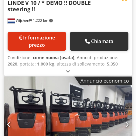
LINDE
V 10 / * DEMO !! DOUBLE
steering !!
Wijchen
1.222 km
Informazione
Chiamata
prezzo
Condizione:
come nuova (usata)
, Anno di produzione:
2020
, portata:
1.000 kg
, altezza di sollevamento:
5.350
mm
, altezza di costruzione:
2.899 mm
, ore di
funzionamento:
1.478 h
, tipo di carburante:
elettrico
, tipo
Annuncio economico
di montante:
duplex
, Produttore + modello: LINDE V 10 /
Montante: 2W5350 ID: 26063.5270 Categoria: Demo
Montante: 2W Altezza ribassata: 2.900 mm Dwodpfxszq Ul
Te Appsa Altezza di sollevamento: 5.350 mm Portata: 1.000
kg Altezza piattaforma: 4.750 mm Altezza di picking: 6.350
mm Larghezza cabina: 1.200 mm Anno: 20 Ore: 1.477
Capacità batteria: 24V / 930Ah Opzioni: TUTTE le opzioni!! -
DOPPIO comando!!! - Cancelli di SICUREZZA speciali!! -
Forche regolabili! - 2 x Blue spot