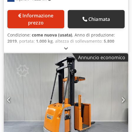
Informazione
Chiamata
prezzo
Condizione:
come nuova (usata)
, Anno di produzione:
2019
, portata:
1.000 kg
, altezza di sollevamento:
5.800
mm
, altezza di costruzione:
2.450 mm
, ore di
funzionamento:
955 h
, tipo di carburante:
elettrico
, tipo di
Annuncio economico
montante:
triplex
, Produttore + modello: STILL EK-X 24
Montante: 3F5800 ID: 25091.5029 Categoria: Demo
Montante: 3F Altezza abbassata: 2450 mm Altezza di
sollevamento: 5800 mm Portata: 1000 kg Altezza
piattaforma: 5250 mm Altezza picking: 6850 mm Dwsdpfx
Aszq Uhhsppja Sollevamento iniziale: Sì Larghezza cabina:
1200 mm Anno: 2019 Ore: 955 ore Batteria: 24 v / 840 ah
Opzioni: - Montante triplex - Sollevamento libero totale,
COME NUOVO!