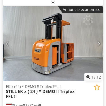
altezza di costruzione:
2.900 mm
, ore di funzionamento:
3.324 h
, tipo di carburante:
elettrico
, Produttore +
Annuncio economico
modello: STILL EK-X 10 Montante: 2W5350 Dwedpfx Apszq
Uiropea ID: 25100.3210 Categoria: Usato Montante: 2W
Altezza abbassata: 2900 mm Altezza di sollevamento: 5350
mm Portata: 1000 kg Altezza piattaforma: 4750 mm Altezza
picking: 6350 mm Sollevamento iniziale: Sì Larghezza
cabina: 1200 mm Anno: 2017 Ore: 3324 ore Batteria: 24 V /
560 Ah - anno 2019
1
/
12
EK x (24) * DEMO !! Triplex FFL !!
STILL
EK x ( 24 ) * DEMO !! Triplex
FFL !!
Wijchen
1.222 km