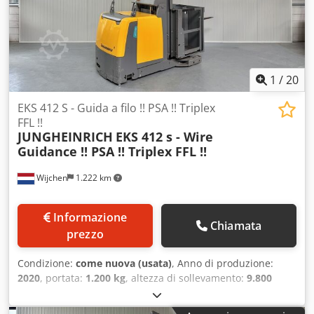
sicurezza!!! - Forche regolabili! - 2 x Blu e Rosso
1
/
20
EKS 412 S - Guida a filo !! PSA !! Triplex
FFL !!
JUNGHEINRICH
EKS 412 s - Wire
Guidance !! PSA !! Triplex FFL !!
Wijchen
1.222 km
Informazione
Chiamata
prezzo
Condizione:
come nuova (usata)
, Anno di produzione:
2020
, portata:
1.200 kg
, altezza di sollevamento:
9.800
mm
, altezza di costruzione:
3.830 mm
, ore di
funzionamento:
3.869 h
, tipo di carburante:
elettrico
, tipo