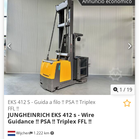
Annuncio economico
di montante:
triplex
, Produttore + modello: JUNGHEINRICH
EKS 412 s Montante: Z + i - 3F9800 ID: 25114.5389 Cat.:
Usato Montante: 3F Altezza abbassata: 3830 mm Altezza di
sollevamento: 9800 mm Portata: 1200 kg Altezza
piattaforma: 9000 mm Djdszq Ui Sopfx Appjwa Altezza
picking: 10600 mm Iniz.: Sì Larghezza cabina: 1300 mm
Anno: 2020 Ore: 3869 ore Capacità: 48 v / 620 ah Opzioni:
Opzioni complete!! - Montante triplex - FFL - Porte di
SICUREZZA con FUNZIONE DI INCLINAZIONE!! - PSA - Blue
spot - Forche regolabili! - Guida a induzione / cavo
1
/
19
EKS 412 S - Guida a filo !! PSA !! Triplex
FFL !!
JUNGHEINRICH
EKS 412 s - Wire
Guidance !! PSA !! Triplex FFL !!
Wijchen
1.222 km