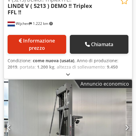
LINDE
V ( 5213 ) DEMO !! Triplex
FFL !!
Wijchen
1.222 km
Informazione
Chiamata
prezzo
Condizione:
come nuova (usata)
, Anno di produzione:
2019
, portata:
1.200 kg
, altezza di sollevamento:
9.450
mm
, altezza di costruzione:
3.900 mm
, ore di
funzionamento:
1.455 h
, tipo di carburante:
elettrico
, tipo
Annuncio economico
di montante:
triplex
, Produttore + modello: LINDE V (5213)
Albero: 3F9450 ID: 25123.0202 Categoria: Demo Albero: 3F
Altezza abbassata: 3900 mm Altezza di sollevamento: 9450
mm Capacità: 1200 kg Altezza della piattaforma: 8900 mm
Altezza di prelievo: 10500 mm Inizializzazione: Sì
Larghezza della cabina: 1200 mm Anno: 2019 Ore: 1455 ore
Capacità: 48 V / 620 Ah Optional: - Albero triplex - FFL
Djdpfxozq Ukps Appjwa - Esclusive protezioni di