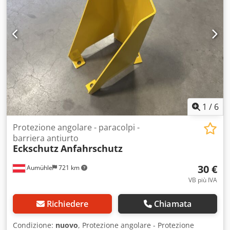
1
/
6
Protezione angolare - paracolpi -
barriera antiurto
Eckschutz
Anfahrschutz
30 €
Aumühle
721 km
VB più IVA
Richiedere
Chiamata
Condizione:
nuovo
, Protezione angolare - Protezione