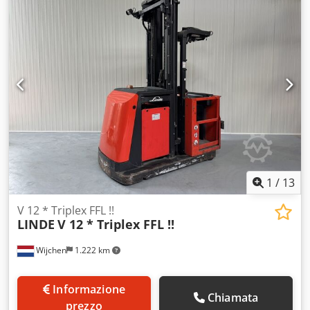
Albero: 2W5350 ID: 26083.71 Categoria: usato Albero: 2W
Altezza da terra: 2900 mm Dedpfx Aozrfnneppewa Altezza
di sollevamento: 5350 mm Capacità: 1000 kg Altezza
piattaforma: 4750 mm Altezza massima di sollevamento:
6350 mm Inizializzato: sì Larghezza cabina: 1200 mm Anno:
20 Ore: 1660 ore Capacità: 24 V / 930 Ah - Anno di
produzione 22 Optional: versione completa!! - DOPPIO
sistema di sterzo!!!! - Cancelli di sicurezza speciali!! -
Forche regolabili! - 2 luci di segnalazione blu
1
/
13
V 12 * Triplex FFL !!
LINDE
V 12 * Triplex FFL !!
Wijchen
1.222 km
Informazione
Chiamata
prezzo