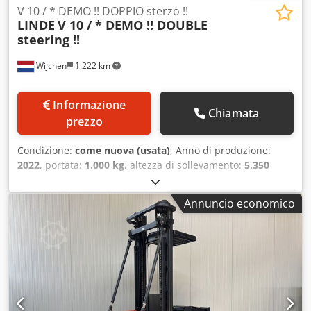
V 10 / * DEMO !! DOPPIO sterzo !!
LINDE
V 10 / * DEMO !! DOUBLE
steering !!
Wijchen
1.222 km
Informazione
Chiamata
prezzo
Condizione:
come nuova (usata)
, Anno di produzione:
2022
, portata:
1.000 kg
, altezza di sollevamento:
5.350
mm
, altezza di costruzione:
2.900 mm
, ore di
funzionamento:
1.033 h
, tipo di carburante:
elettrico
, tipo
Annuncio economico
di montante:
duplex
, Produttore + modello: LINDE V 10 /
Albero: 2W5350 ID: 26083.5198 Categoria: Demo Albero:
2W Altezza da terra: 2900 mm Altezza di sollevamento:
5350 mm Capacità: 1000 kg Dwjdpfx Aezrnyajppja Altezza
della piattaforma: 4750 mm Inizializzazione: Sì Larghezza
della cabina: 1200 mm Anno: 22 Ore di utilizzo: 1033 ore
Capacità: 24 V / 930 Ah Optional: TUTTI gli optional !! -
DOPPIO sistema di sterzo !!!! - Barriere di sicurezza speciali