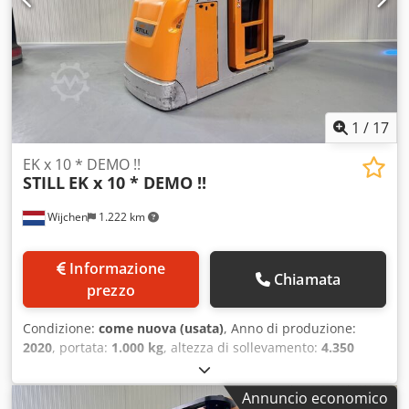
telaio = 980 mm !! 2 x Blue spot Dwedpfx Apezq Ulmspea
Completamente COME nuovo !!
1
/
17
EK x 10 * DEMO !!
STILL
EK x 10 * DEMO !!
Wijchen
1.222 km
Informazione
Chiamata
prezzo
Condizione:
come nuova (usata)
, Anno di produzione:
2020
, portata:
1.000 kg
, altezza di sollevamento:
4.350
mm
, altezza di costruzione:
2.480 mm
, ore di
funzionamento:
413 h
, tipo di carburante:
elettrico
, tipo di
Annuncio economico
montante:
duplex
, Produttore + modello: STILL EK-X 10