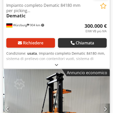
/ un sistema di scaffalature per carichi pesanti, garantiamo
Impianto completo Dematic 84180 mm
le migliori condizioni. Contattateci per un'offerta senza
per picking...
impegno!
Dematic
300.000 €
Würzburg
904 km
EXW VB più IVA
Richiedere
Chiamata
Condizione:
usata
, Impianto completo Dematic 84180 mm,
sistema di prelievo con contenitori vuoti, sistema di
trasporto a rulli con scaffalature a flusso continuo. RA1968
Impianto completo composto da: Prelievo con scaffalature
Annuncio economico
e ripiani a flusso continuo Area di passaggio Uscita merci
Imballaggio Spedizione Prelievo: Lunghezza: 84180 mm
Larghezza della struttura: 500 mm Larghezza dei rulli: 440
mm Sistema di trasporto a rulli non motorizzato su
entrambi i lati Due sistemi di trasporto a rulli per
contenitori vuoti e pieni I sistemi di trasporto a rulli sono
dotati di piastre per lo spostamento dei contenitori
Scaffalatura per pallet con ripiani a flusso continuo e