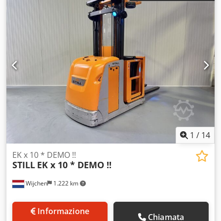
Montante: 2W4350 ID: 26031.4366 Cat.: Dimostrativo
Montante: 2W Forche: 1200 mm Altezza abbassata: 2480
mm Altezza di sollevamento: 4350 mm Portata: 1000 kg
Altezza piattaforma: 3750 mm Altezza di prelievo: 5350 mm
Predisposizione: Sì Larghezza cabina: 900 mm Anno: 2020
Dwodpjzq Ulgjfx Appea Ore: 413 ore Capacità: 24V / 620Ah
Opzioni: Larghezza carrozzeria = 980 mm !! 2 x Blue spot
Completamente COME nuovo !!
1
/
14
EK x 10 * DEMO !!
STILL
EK x 10 * DEMO !!
Wijchen
1.222 km
Informazione
Chiamata