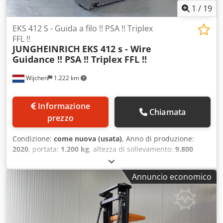
1
/
19
EKS 412 S - Guida a filo !! PSA !! Triplex
FFL !!
JUNGHEINRICH
EKS 412 s - Wire
Guidance !! PSA !! Triplex FFL !!
Wijchen
1.222 km
Informazione
Chiamata
prezzo
Condizione:
come nuova (usata)
, Anno di produzione:
2020
, portata:
1.200 kg
, altezza di sollevamento:
9.800
mm
, altezza di costruzione:
3.830 mm
, ore di
funzionamento:
4.672 h
, tipo di carburante:
elettrico
, tipo
Annuncio economico
di montante:
triplex
, Produttore + modello: JUNGHEINRICH
EKS 412 s Montante: Z + i - 3F9800 ID: 25114.5387 Cat.:
Usato Montante: 3F Altezza abbassata: 3830 mm Altezza di
sollevamento: 9800 mm Portata: 1200 kg Altezza
piattaforma: 9000 mm Dodjzq Uixjpfx Appjwa Altezza