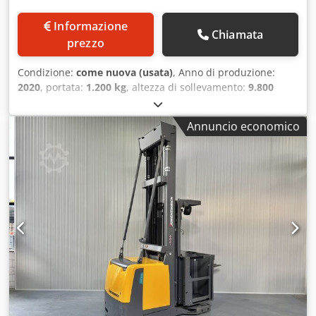
Informazione
Chiamata
prezzo
Condizione:
come nuova (usata)
, Anno di produzione:
2020
, portata:
1.200 kg
, altezza di sollevamento:
9.800
mm
, altezza di costruzione:
3.830 mm
, ore di
funzionamento:
4.883 h
, tipo di carburante:
elettrico
, tipo
Annuncio economico
di montante:
triplex
, Produttore + modello: JUNGHEINRICH
EKS 412 s Montante: Z + i - 3F9800 ID: 25114.5388 Djdszq
Ui Espfx Appswa Cat.: Usato Montante: 3F Altezza
abbassata: 3830 mm Altezza di sollevamento: 9800 mm
Portata: 1200 kg Altezza piattaforma: 9000 mm Altezza
picking: 10600 mm Avviamento: Sì Larghezza cabina: 1300
mm Anno: 2020 Ore: 4883 ore Capacità batteria: 48 V / 620
Ah Opzioni: TUTTE le opzioni!! - Montante triplex - FFL -
Porte di SICUREZZA con FUNZIONE DI INCLINAZIONE!! - PSA
- Blue Spot - Forche regolabili - Guida a induzione / via
cavo