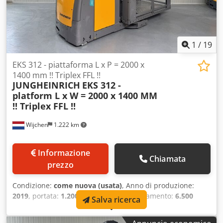
1
/
19
EKS 312 - piattaforma L x P = 2000 x
1400 mm !! Triplex FFL !!
JUNGHEINRICH
EKS 312 -
platform L x W = 2000 x 1400 MM
!! Triplex FFL !!
Wijchen
1.222 km
Informazione
Chiamata
prezzo
Condizione:
come nuova (usata)
, Anno di produzione:
2019
, portata:
1.200 kg
, altezza di sollevamento:
6.500
Salva ricerca
mm
, altezza di costruzione:
3.000 mm
, ore di
funzionamento:
1.874 h
, tipo di carburante:
elettrico
, tipo