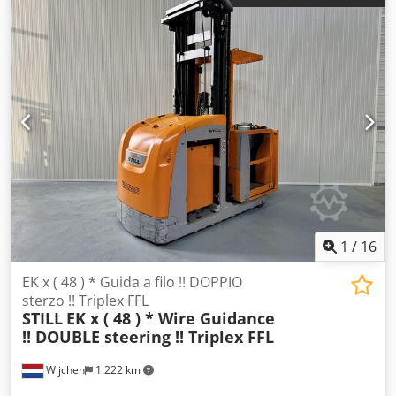
di montante:
duplex
, Produttore + modello: TOYOTA OSE
100 Montante: 2W1880 ID: 25110.8747 Categoria: Usato
Montante: 2W Dodpfx Aozq Ul Hoppjwa Altezza abbassata:
1560 mm Altezza di sollevamento: 1880 mm Portata: 1000
kg Altezza piattaforma: 1200 mm Altezza di picking: 2800
mm Sollevamento iniziale: Sì Larghezza cabina: 800 mm
Anno: 2020 Ore: 3102 ore Batteria: 24v / 620ah Opzioni:
con cancelletti di SICUREZZA!
1
/
16
EK x ( 48 ) * Guida a filo !! DOPPIO
sterzo !! Triplex FFL
STILL
EK x ( 48 ) * Wire Guidance
!! DOUBLE steering !! Triplex FFL
Wijchen
1.222 km