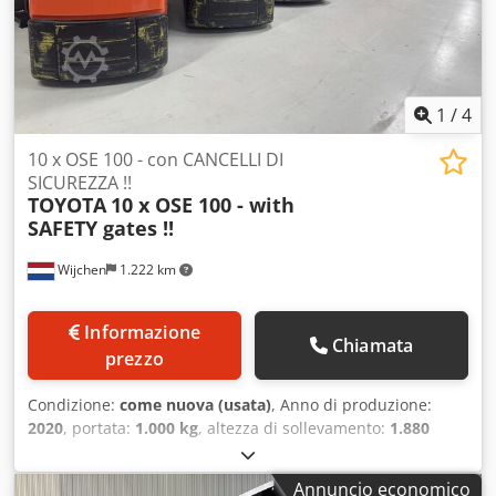
1
/
4
10 x OSE 100 - con CANCELLI DI
SICUREZZA !!
TOYOTA
10 x OSE 100 - with
SAFETY gates !!
Wijchen
1.222 km
Informazione
Chiamata
prezzo
Condizione:
come nuova (usata)
, Anno di produzione:
2020
, portata:
1.000 kg
, altezza di sollevamento:
1.880
mm
, altezza di costruzione:
1.560 mm
, ore di
funzionamento:
3.102 h
, tipo di carburante:
elettrico
, tipo
Annuncio economico