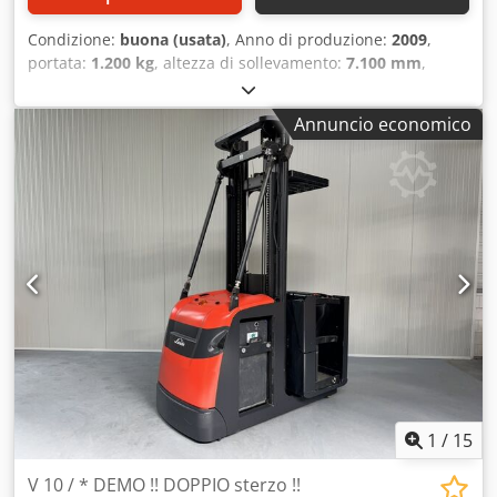
Condizione:
buona (usata)
, Anno di produzione:
2009
,
portata:
1.200 kg
, altezza di sollevamento:
7.100 mm
,
altezza di costruzione:
2.900 mm
, ore di funzionamento:
2.962 h
, tipo di carburante:
elettrico
, tipo di montante:
Annuncio economico
triplex
, Produttore + modello: LINDE V 12 / 015 Montante:
3F7100 ID: 26062.5019 Categoria: Usato Montante: 3F
Altezza abbassata: 2900 mm Altezza di sollevamento: 7100
mm Portata: 1200 kg Altezza piattaforma: 6580 mm Altezza
picking: 8180 mm Sollevamento iniziale: Sì Dedpfxjzq Upfo
Appowa Larghezza cabina: 1200 mm Anno: 2009 Ore: 2962
ore Capacità batteria: 48V / 620Ah
1
/
15
V 10 / * DEMO !! DOPPIO sterzo !!