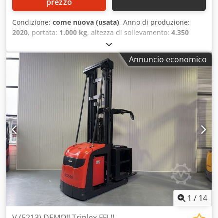
prezzo
Condizione:
come nuova (usata)
, Anno di produzione:
2020
, portata:
1.000 kg
, altezza di sollevamento:
4.350
mm
, altezza di costruzione:
2.480 mm
, ore di
funzionamento:
415 h
, tipo di carburante:
elettrico
, tipo di
Annuncio economico
montante:
duplex
, Produttore + modello: STILL EK-X 10
Montante: 2W4350 ID: 26031.4368 Categoria: Demo
Montante: 2W Forche: 1200 mm Altezza abbassata: 2480
mm Altezza di sollevamento: 4350 mm Portata: 1000 kg
Altezza piattaforma: 3750 mm Altezza picking: 5350 mm
Inizializzazione: Sì Larghezza cabina: 900 mm Anno: 2020
Ore: 415 ore Capacità: 24v / 620Ah Dodpfezq Ulajx Appswa
Opzioni: Larghezza carrozzeria = 980 mm!! 2 x Blue spot
Completamente COME nuova!!
1
/
14
V (5213) DEMO!! Triplex FFL!!