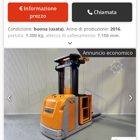
Informazione
Chiamata
prezzo
Condizione:
buona (usata)
, Anno di produzione:
2016
,
portata:
1.200 kg
, altezza di sollevamento:
7.150 mm
,
altezza di costruzione:
2.900 mm
, ore di funzionamento:
3.475 h
, tipo di carburante:
elettrico
, tipo di montante:
Annuncio economico
triplex
, Produttore + modello: STILL EK-X 48 Montante:
3F7150 ID: 26041.5289 Categoria: Usato Montante: 3F
Altezza ribassata: 2900 mm Altezza di sollevamento: 7150
mm Portata: 1200 kg Altezza piattaforma: 6600 mm Altezza
picking: 8200 mm Unità: Sì Larghezza cabina: 1200 mm
Anno: 2016 Dwjdezq Ulyopfx Appsa Ore: 3475 Capacità:
48v / 620ah Opzioni: TUTTE le opzioni!! - Montante triplex -
Full Free Lift (FFL) - DOPPIO sterzo!!!! - Forche regolabili! -
Guida a induzione / filo