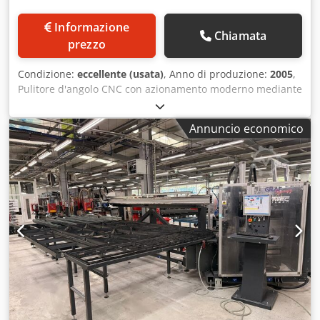
Informazione
Chiamata
prezzo
Condizione:
eccellente (usata)
, Anno di produzione:
2005
,
Pulitore d'angolo CNC con azionamento moderno mediante
motori lineari Centrare l'angolo dall'esterno della finestra
La programmazione dei profili si basa su un'interfaccia
Annuncio economico
grafica dopo l'inserimento dei disegni dei profili in formato
grafico I movimenti degli utensili con curve NC
semplificano la creazione e la modifica dei programmi
possibilità di installare fino a 19 utensili unità di fresatura
a disco pannello operatore liberamente programmabile
con Monitor TFT da 17 pollici e tastiera Sistema operativo
Windows Posizionamento tramite motori lineari altezza del
profilo 45-130 mm (opzionale 180 mm) larghezza del profilo
50-130 mm minimo dimensione della finestra con apertura
verso l'esterno Dksdpfx Aewh R Tkehter 320x320