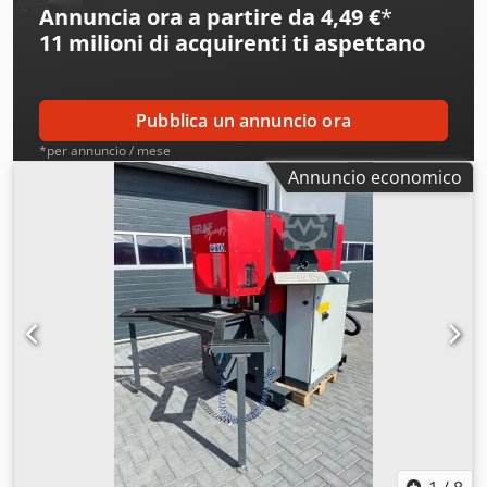
Annuncia ora a partire da 4,49 €
*
Ahoyyxvwjtjr
11 milioni di acquirenti
ti aspettano
Pubblica un annuncio ora
*per annuncio / mese
Annuncio economico