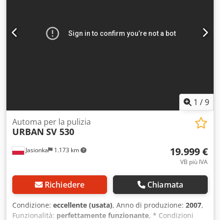
1
/
9
Automa per la pulizia
URBAN
SV 530
19.999 €
Jasionka
1.173 km
VB più IVA
Richiedere
Chiamata
Condizione:
eccellente (usata)
, Anno di produzione:
2007
,
Funzionalità:
perfettamente funzionante
, * Condizioni