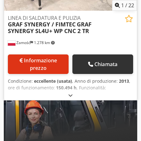
1
/
22
LINEA DI SALDATURA E PULIZIA
GRAF SYNERGY / FIMTEC
GRAF
SYNERGY SL4U+ WP CNC 2 TR
Zamość
1.278 km
Informazione
Chiamata
prezzo
Condizione:
eccellente (usata)
, Anno di produzione:
2013
,
ore di funzionamento:
150.494 h
, Funzionalità:
perfettamente funzionante
, Linea di saldatura e pulizia
GRAF SYNERGY / FIMTEC, anno 2013. Direzione di lavoro da
sinistra a destra. Saldatrice a quattro teste SL4U,
dimensione max. 2800 x 3200 mm, min. 400 mm, cordone
0,2 mm. Pulitrice WP CNC 2 TR. Stazione di
raffreddamento. Coltelli per la pulizia di superfici piane
con scanalatura e superfici lisce. Ha eseguito solo 150494
cicli – condizioni tecniche molto buone. Dkjdpfx