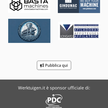
Bbc
Beka-Mak
Bianco
Buehler
Costa
Dea
Dr. Boy
Pubblica qui
Iveco
Werktuigen.it è sponsor ufficiale di: