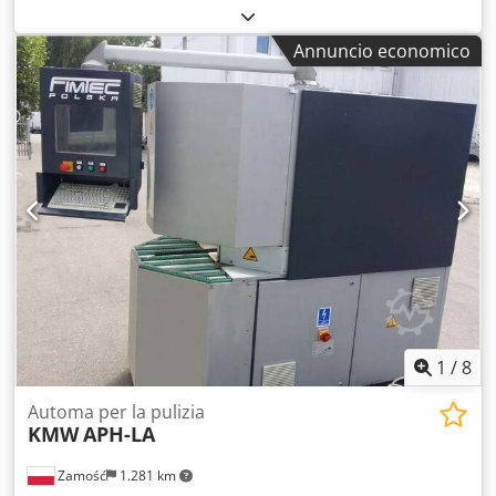
tecniche perfette, pronto all'uso dopo un servizio completo
eseguito integralmente * Diametro lama: 250 mm * 4 assi
Annuncio economico
controllati da CNC * Altezza massima di lavorazione: 200
mm * Sistema di riconoscimento del profilo * 2 utensili per
scanalare (superiore e inferiore) + altri utensili Dkodpfx
Ajxx Rtcshtsr
1
/
8
Automa per la pulizia
KMW
APH-LA
Zamość
1.281 km