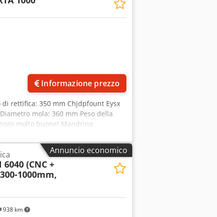
RTA 1000
di formatura in diamante - sensori per il
aulico del contropunta - porta
ersione a ugelli a spillo - impianto di
azione - e molto altro ancora Siamo
! Schaudt / Studer / Kellenberger /
Informazione prezzo
 di rettifica: 350 mm Chjdpfount Eysx
m Diametro mola: 360 mm Peso della
izioni molto buone! Mandrino
Annuncio economico
rica
6040 (CNC +
-Ø300-1000mm,
938 km