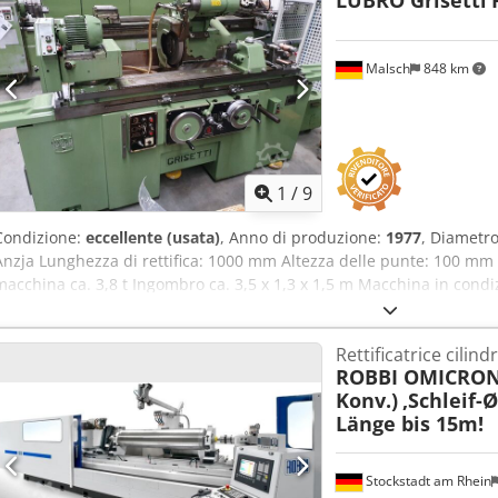
LUBRO Grisetti
Anjfg Tazezjha - rialzo delle punte - mandrino di rettifica per rulli 
bilanciamento e la rettifica di finitura - serraggio/allentamento idr
automatica Siemens - schermo da 19" / 22" - assistenza remota - conv
Malsch
848 km
raffreddamento/aspirazione adeguato - predisposizione per l'autom
lieti di revisionare anche la vostra attuale macchina per la rettifica
Bahmüller / Voumard / Overbeck / Fortuna / Tacchella e altri.
1
/
9
Condizione:
eccellente (usata)
, Anno di produzione:
1977
, Diametro
Anzja Lunghezza di rettifica: 1000 mm Altezza delle punte: 100 m
macchina ca. 3,8 t Ingombro ca. 3,5 x 1,3 x 1,5 m Macchina in cond
esterno/interno. Molti accessori inclusi.
Rettificatrice cilind
ROBBI OMICRON 
Konv.)
,Schleif
Länge bis 15m!
Stockstadt am Rhein