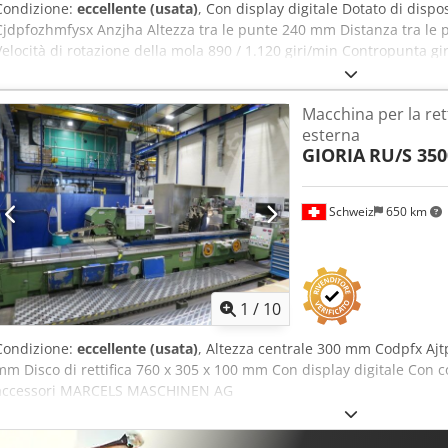
Condizione:
eccellente (usata)
, Con display digitale Dotato di dispos
Cjdpfozhmfysx Anzjha Altezza tra le punte 240 mm Distanza tra le
Velocità di rotazione della mola 890 / 1.120 giri/min Contropunta g
MK5 Varie accessori MARCELS MASCHINEN AG
Macchina per la rett
esterna
GIORIA
RU/S 350
Schweiz
650 km
1
/
10
Condizione:
eccellente (usata)
, Altezza centrale 300 mm Codpfx Aj
mm Disco di rettifica 760 x 305 x 100 mm Con display digitale Con 
accessori MARCELS MASCHINEN AG