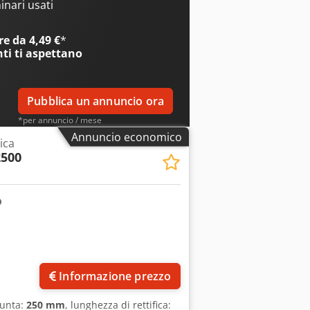
nari usati
e da 4,49 €
*
nti
ti aspettano
Pubblica un annuncio ora
*per annuncio / mese
Annuncio economico
rica
2500
Informazione prezzo
punta:
250 mm
, lunghezza di rettifica: