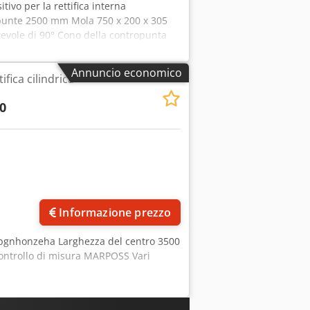
itivo per la rettifica interna
 punte 2500 mm Mola 750 x 200 x 305
irevole di 90° Cono della contropunta
Annuncio economico
ifica cilindrica
0
Informazione prezzo
tpgnhonzeha Larghezza del centro 3500
controllo di misura MARPOSS Vari