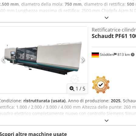
2.500 mm
, diametro della mola:
750 mm
, diametro di rettifica:
500
500 mm Lunghezza massima di rettifica: 2500 mm Chjdpfx Ajzm N 
Rettificatrice cilind
Schaudt
PF61 10
Stödtlen
813 km
1
/
5
Condizione:
ristrutturata (usata)
, Anno di produzione:
2025
, Schau
rettifica: 1.000 / 2.000 / 3.000 / 4.000 mm Altezza delle punte: 260 m
quadro elettrico completamente nuovo con controllo Siemens Sinum
impostazione rapida tramite interfaccia operatore GSN - sistema di
posizionabile liberamente - seconda mola esterna - unità di rettifica
mandrino di rettifica per rulli diamantati - sensori di bilanciamento 
Scopri altre macchine usate