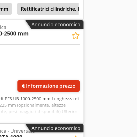
emens - schermo da 19" / 22" -
9 mm
Rettificatrici cilindriche, lunghezza di rettifica 
freddamento/aspirazione adeguato -
ncora Saremo lieti di revisionare
llenberger / Bahmüller / Voumard /
Annuncio economico
rica
00-2500 mm
Informazione prezzo
udt PF5 UB 1000-2500 mm Lunghezza di
 / 225 mm (opzionalmente, altezze
te, pesi maggiori disponibili) Ulteriori
sistema di controllo Siemens Sinumerik
eratore GSN - sistema di misurazione
Annuncio economico
rica - Universale
- unità di rettifica interna Codpfx