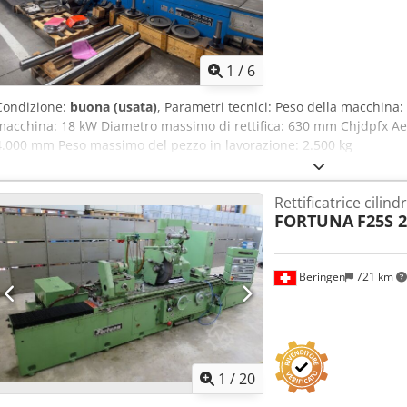
1
/
6
Condizione:
buona (usata)
, Parametri tecnici: Peso della macchina:
macchina: 18 kW Diametro massimo di rettifica: 630 mm Chjdpfx Ae
4.000 mm Peso massimo del pezzo in lavorazione: 2.500 kg
Rettificatrice cilind
FORTUNA
F25S 
Beringen
721 km
1
/
20