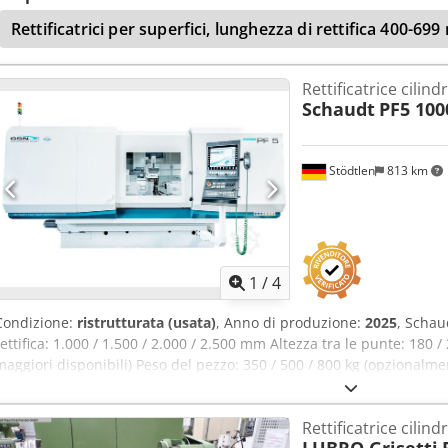
bloccaggio/rilascio idraulico del contropunto - porta automatica Si
Rettificatrici per superfici, lunghezza di rettifica 400-69
assistenza remota - conversione a ugelli a spillo - impianto di raf
predisposizione per l'automazione Codpjiqxt Hefx Anzoha - e altro a
anche la vostra attuale macchina di rettifica! Schaudt / Studer / Ke
Rettificatrice cilind
Overbeck / Fortuna / Tacchella e altri.
Schaudt
PF5 10
Stödtlen
813 km
1
/
4
Condizione:
ristrutturata (usata)
, Anno di produzione:
2025
, Scha
rettifica: 1.000 / 1.500 / 2.000 / 2.500 mm Altezza tra le punte: 180
maggiori disponibili) Peso del pezzo: 350 / 500 / 800 kg (opzionalmen
opzioni selezionabili: - quadro elettrico completamente nuovo con 
One o Fanuc 0iTF-Plus - impostazione rapida tramite interfaccia op
Rettificatrice cilind
Diatronic - asse B posizionabile liberamente - seconda mola esterna 