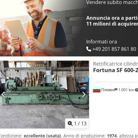
Vendere subito macchi
Annuncia ora a partir
11 milioni di acquire
Informati ora
+49 201 857 861 80
Rettificatrice cilind
Fortuna
SF 600-
Плевен
1.001 km
1
/
13
Condizione:
eccellente (usata)
, Anno di produzione:
1974
, altezza 