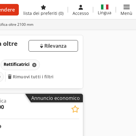
endere
Lingua
lista dei preferiti
(0)
Accesso
Menù
ttifica oltre 2100 mm
a oltre
Rilevanza
Rettificatrici
Rimuovi tutti i filtri
Annuncio economico
rica
00