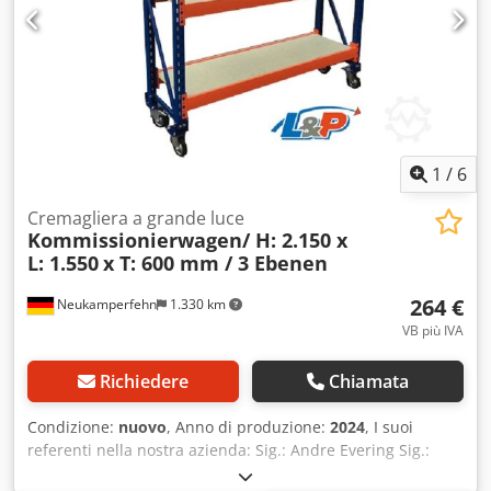
1
/
6
Cremagliera a grande luce
Kommissionierwagen/ H: 2.150 x
L: 1.550
x T: 600 mm / 3 Ebenen
264 €
Neukamperfehn
1.330 km
VB più IVA
Richiedere
Chiamata
Condizione:
nuovo
, Anno di produzione:
2024
, I suoi
referenti nella nostra azienda: Sig.: Andre Evering Sig.:
Mario Klöver Sig.: Falk Deutsch Dati tecnici del carrello a