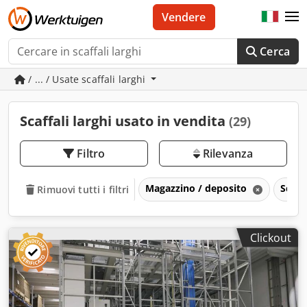
Vendere
Cerca
/ ... / Usate scaffali larghi
Scaffali larghi usato in vendita
(29)
Filtro
Rilevanza
Magazzino / deposito
Scaff
Rimuovi tutti i filtri
Clickout