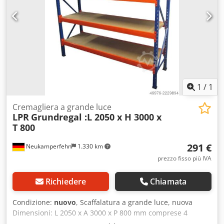
mm, spessore: 22 mm
1
/
1
Cremagliera a grande luce
LPR
Grundregal :L 2050 x H 3000 x
T 800
291 €
Neukamperfehn
1.330 km
prezzo fisso più IVA
Richiedere
Chiamata
Condizione:
nuovo
, Scaffalatura a grande luce, nuova
Dimensioni: L 2050 x A 3000 x P 800 mm comprese 4
mensole Carico massimo per mensole: circa 300 kg, con