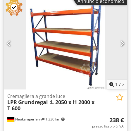
Annuncio economico
#-#-# Scaffalatura di base composta da: 2 montanti per
scaffalatura, 800x2500 mm Non assemblata, include
traverse orizzontali e diagonali, piedini in plastica
Dsdpfjcfby Rox Adzsck 8 traverse da 1950 mm, include
perni di sicurezza 4 ripiani, circa 1940x745 mm, Spessore:
22-25 mm
1
/
2
Cremagliera a grande luce
LPR
Grundregal :L 2050 x H 2000 x
T 600
238 €
Neukamperfehn
1.330 km
prezzo fisso più IVA