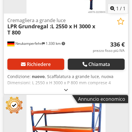
1
/
1
Cremagliera a grande luce
LPR
Grundregal :L 2550 x H 3000 x
T 800
336 €
Neukamperfehn
1.330 km
prezzo fisso più IVA
Richiedere
Chiamata
Condizione:
nuovo
, Scaffalatura a grande luce, nuova
Dimensioni: L 2550 x H 3000 x P 800 mm comprese 4
mensole Capacità di carico per mensole: circa 250 kg con
carico distribuito uniformemente #-#-#-#-#-#-#-#-#-#-#-#-
Annuncio economico
#-#-#-#-#-# Scaffalatura base composta da: 2 montanti per
scaffalatura, 800x3000 mm non assemblati, comprensivi di
traverse orizzontali e diagonali, piedini in materiale
plastico Dsdscfbyzepfx Adzjck 8 traverse da 2450 mm,
comprese le spine di sicurezza 4 mensole da 2430x745