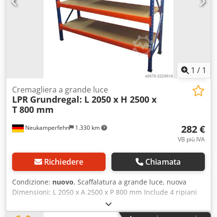
1
/
1
Cremagliera a grande luce
LPR
Grundregal: L 2050 x H 2500 x
T 800 mm
282 €
Neukamperfehn
1.330 km
VB più IVA
Richiedere
Chiamata
Condizione:
nuovo
, Scaffalatura a grande luce, nuova
Dimensioni: L 2050 x A 2500 x P 800 mm Include 4 ripiani
Capacità di carico per ripiano: circa 300 kg, con carico
distribuito uniformemente #-#-#-#-#-#-#-#-#-#-#-#-#-#-#-