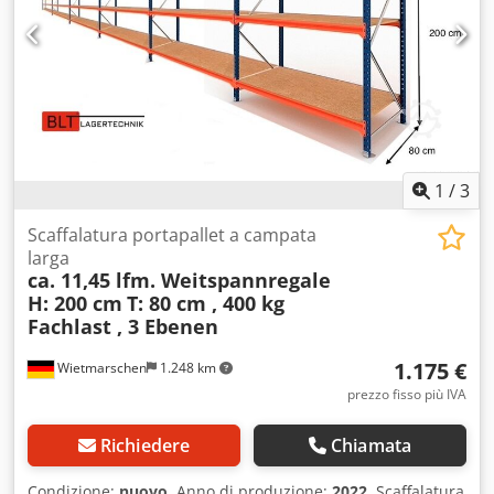
fattura con l'IVA indicata. Trasporto : Su richiesta, la
consegna viene effettuata dal nostro spedizioniere
partner; i costi dipendono dal codice postale. Montaggio :
Se necessario, il nostro personale specializzato sarà lieto
di assistervi nel montaggio e nello smontaggio
professionale delle vostre apparecchiature aziendali. Il
nostro consiglio: Fateci sapere di cosa avete bisogno...
Saremo lieti di aiutarvi a realizzare i vostri progetti, dalla
pianificazione e dall'ordinazione all'installazione.
1
/
3
Scaffalatura portapallet a campata
larga
ca. 11,45 lfm. Weitspannregale
H: 200 cm
T: 80 cm , 400 kg
Fachlast , 3 Ebenen
1.175 €
Wietmarschen
1.248 km
prezzo fisso più IVA
Richiedere
Chiamata
Condizione:
nuovo
, Anno di produzione:
2022
, Scaffalatura