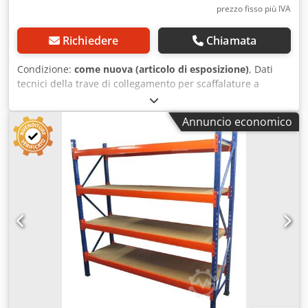
prezzo fisso più IVA
Richiedere
Chiamata
Condizione:
come nuova (articolo di esposizione)
, Dati
tecnici della trave di collegamento per scaffalature a
grande luce: Sistema di scaffalature: SSI Schäfer Tipo: WR
600 La fornitura comprende: Dcodohtippopfx Adzok 01 x
Annuncio economico
Trave di collegamento per scaffalature a grande luce,
seconda scelta Colore del materiale: RAL 5010, blu
pervinca Profilo a sezione rettangolare: 60 x 40 x 1,25 mm
Tipo di trave: TR4-240-064-25CEL QV71|71|3 Luce libera:
2.400 mm 02 x Perni di sicurezza, usati Esecuzione:
zincatura completa Per la sicurezza dei montanti
longitudinali, per evitare il sollevamento accidentale.
Informazioni generali sull'articolo: Questo articolo è
disponibile solo per il ritiro in loco. Eventuali costi
aggiuntivi per il trasporto o la spedizione di questo articolo
saranno calcolati separatamente in base al luogo di
consegna o all'ambito della fornitura.