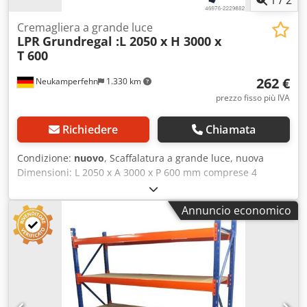
1
/
2
Cremagliera a grande luce
LPR
Grundregal :L 2050 x H 3000 x
T 600
262 €
Neukamperfehn
1.330 km
prezzo fisso più IVA
Richiedere
Chiamata
Condizione:
nuovo
, Scaffalatura a grande luce, nuova
Dimensioni: L 2050 x A 3000 x P 600 mm comprese 4
mensole Capacità di carico per mensola: circa 300 kg, con
carico distribuito uniformemente #-#-#-#-#-#-#-#-#-#-#-#-
Annuncio economico
#-#-#-#-#-# Scaffalatura di base composta da: 2 montanti
per scaffalatura, 600x3000 mm da assemblare, comprese
staffe trasversali e diagonali, piedini in plastica 8 traverse
da 1950 mm, Dodscfbx Iepfx Adzjck comprese le spine di
sicurezza 4 mensole da circa 1940x545 mm, spessore: 22
mm