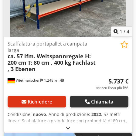
dall'ordinazione all'installazione.
1
/
4
Scaffalatura portapallet a campata
larga
ca. 57 lfm. Weitspannregale H:
200 cm
T: 80 cm , 400 kg Fachlast
, 3 Ebenen
5.737 €
Wietmarschen
1.248 km
prezzo fisso più IVA
Richiedere
Chiamata
Condizione:
nuovo
, Anno di produzione:
2022
, 57 metri
lineari Scaffalature a grande luce con profondità di 80 cm ,
Scaffalature per officina , Scaffalature per magazzini ,
Scaffalature di grandi dimensioni , Magazzino manuale ,