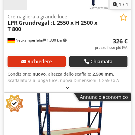
1
/
1
Cremagliera a grande luce
LPR
Grundregal :L 2550 x H 2500 x
T 800
326 €
Neukamperfehn
1.330 km
prezzo fisso più IVA
Richiedere
Chiamata
Condizione:
nuovo
, altezza dello scaffale:
2.500 mm
,
Scaffalatura a lunga luce, nuova Dimensioni: L 2550 x A
2500 x P 800 mm comprese 4 mensole Carico per mensole:
circa 250 kg in caso di carico uniformemente distribuito #-
Annuncio economico
#-#-#-#-#-#-#-#-#-#-#-#-#-#-#-#-# Scaffalatura base
composta da: 2 montanti per scaffalatura, 800x2500 mm
Dcjdpfx Adocfby Tezok non assemblati, comprensivi di
traverse orizzontali e diagonali, piedini in plastica 8
traverse da 2450 mm, comprese le spine di sicurezza 4
mensole da 2430x745 mm, spessore: 22 mm