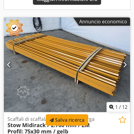
Annuncio economico
1
/
12
Scaffali di scaffalature a campata larga
Salva ricerca
Stow Midirack / 2.700 mm / ZM
Profil:
75x30 mm / gelb