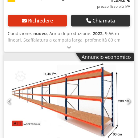
progetti, dalla pianificazione e dall'ordinazione
prezzo fisso più IVA
all'installazione.
Richiedere
Chiamata
Condizione:
nuovo
, Anno di produzione:
2022
, 9,56 m
lineari. Scaffalatura a campata larga, profondità 80 cm
Dati: - Altezza: ca. 200 cm - Profondità: ca. 80 cm -
Lunghezza: ca. 9,56 m lineari Offerta scaffale composta da:
Annuncio economico
- 06 x telai ca. 200 x 60 cm, smontati - 40 x travi ca. 185 cm
- 20 x ripiani ca. 184,5 x 79,5 cm - 40 x rinforzi inferiori (ca.
80 cm, zincati) - Inclusi spinotti di sicurezza - Modello: BLT,
Tipo WR20/80 - Portata: 400 kg per livello, con carico
uniformemente distribuito - Livelli: 4 piani di stoccaggio -
Pannelli in truciolare, naturale - Montanti blu - Prodotto
nuovo a magazzino - Altre quantità disponibili! Montaggio
preliminare dei telai disponibile, su richiesta, al costo
aggiuntivo di 6 €/netto ciascuno. La consegna è possibile
su richiesta, a costi contenuti. -- DISPONIBILE SUBITO IN
PIÙ UNITÀ -- Prezzo: 1242,00 € netto più IVA di legge
applicabile. Riceverete una fattura con IVA esposta.
Trasporto: Dcodszruk Ejpfx Adzsk La consegna avviene, su