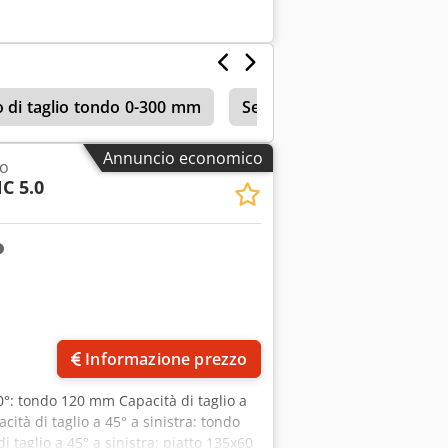
o di taglio tondo 0-300 mm
Seghe a nastro orizzontal
Annuncio economico
do
C 5.0
Informazione prezzo
90°: tondo 120 mm Capacità di taglio a
tà di taglio a 45° a sinistra: tondo
 taglio a 45° a sinistra: piatto 135x60