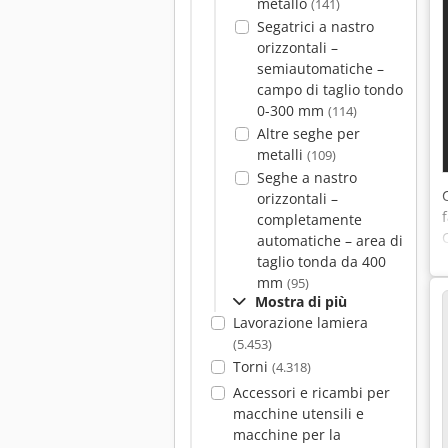
metallo
(141)
Segatrici a nastro
orizzontali –
semiautomatiche –
campo di taglio tondo
0-300 mm
(114)
Altre seghe per
metalli
(109)
Seghe a nastro
orizzontali –
completamente
automatiche – area di
taglio tonda da 400
mm
(95)
Mostra di più
Lavorazione lamiera
(5.453)
Torni
(4.318)
Accessori e ricambi per
macchine utensili e
macchine per la