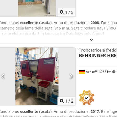
trasmissione e 2 velocità del motore - Sistema di raffreddamento 
Ingombro (L x L x H): 2000 x 1100 x 2030 mm Peso: 650 kg In buone 
1
/
5
Condizione:
eccellente (usata)
, Anno di produzione:
2008
, Funziona
diametro della lama della sega:
315 mm
, Sega circolare IMET SIRIO 
arresto elettronico da 3 m lato scarico Csdpfxjwzhnls Anuerf
Troncatrice a fred
BEHRINGER
HBE
Achim
1.268 km
1
/
2
Condizione:
eccellente (usata)
, Anno di produzione:
2017
, Behring
di fabbricazione 2017 – utilizzata poco, ulteriori informazioni a bre