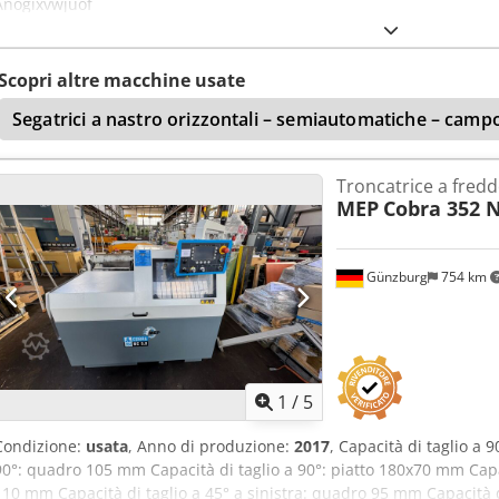
Anogixvwjuof
Scopri altre macchine usate
Segatrici a nastro orizzontali – semiautomatiche – camp
Troncatrice a fred
MEP
Cobra 352 N
Günzburg
754 km
1
/
5
Condizione:
usata
, Anno di produzione:
2017
, Capacità di taglio a 
90°: quadro 105 mm Capacità di taglio a 90°: piatto 180x70 mm Capaci
110 mm Capacità di taglio a 45° a sinistra: quadro 95 mm Capacità di