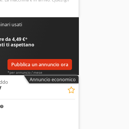
nari usati
e da 4,49 €
*
nti
ti aspettano
Pubblica un annuncio ora
*per annuncio / mese
Annuncio economico
eddo
V