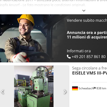
Nspfx Anusrf - Le foto mostrano le condizioni originali.
Vendere subito macchi
Annuncia ora a partir
11 milioni di acquire
Informati ora
+49 201 857 861 80
Sega circolare a fr
EISELE
VMS III-P
Schwabach
838 km