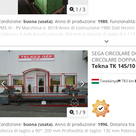
1
/
3
Condizione:
buona (usata)
, Anno di produzione:
1980
, Funzionalità
VMS III - PV Macchina n. 8518 Anno di costruzione 1980 Dati tecnici :
Crjdpsznc S Asfx Anusf Lama da 350 mm 4 velocità di taglio 8,5 / 17 
piatto / rotondo 200 / 120 mm Lunghezza di avanzamento, corsa si
avanzamento, doppia corsa 1200 mm
SEGA CIRCOLARE D
CIRCOLARE DOPPIA
Tekna
TK 145/10
Tatabánya
783 km
1
/
9
Condizione:
buona (usata)
, Anno di produzione:
1996
, Distanza tr
Altezza di taglio a 90°: 200 mm Profondità di taglio: 130 mm Potenz