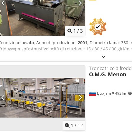
1
/
3
Condizione:
usata
, Anno di produzione:
2001
, Diametro lama: 350
Crjdoyvvpmspfx Anusf Velocità di rotazione: 15 / 30 / 45 / 90 giri/m
Troncatrice a fred
O.M.G. Menon
Ljubljana
493 km
1
/
12