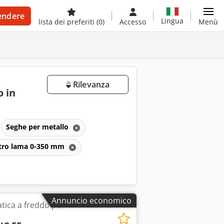
endere
Lingua
lista dei preferiti
(0)
Accesso
Menù
Rilevanza
 in
Seghe per metallo
etro lama 0-350 mm
Annuncio economico
tica a freddo per