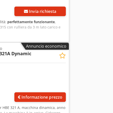
integrato nel basamento della macchina
condizioni
Invia richiesta
lità:
perfettamente funzionante
,
315 con rulliera da 3 m lato carico e
Annuncio economico
do
321A Dynamic
Richiedi più foto
Informazione prezzo
er HBE 321 A, macchina dinamica, anno
ve. La macchina è in arrivo. Cjdezrgn