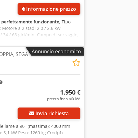
Informazione prezzo
:
perfettamente funzionante
, Tipo
 Motore a 2 stadi 2,0 / 2,6 kW
/ 34 / 68 giri/min. Campo di serraggio,
ngola 5 - 600 mm Lunghezza di
Annuncio economico
OPPIA, SEGA
1.950 €
prezzo fisso più IVA
Invia richiesta
a le lame a 90° (massima): 4000 mm
a: 5,1 kW Peso: 1260 kg Crodpfx