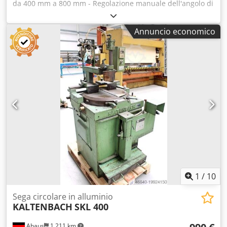
da 400 mm a 800 mm - Regolazione manuale dell'angolo di
taglio - Morsetto pneumatico del piano di lavoro - Morsetto
pneumatico del pezzo (altezza e angolo di inclinazione dei
Annuncio economico
cilindri di serraggio regolabili in modo continuo) -
Comando di sicurezza a due mani Doded Rhziepfx Adgeck
Disponibile in opzione: - Regolazione automatica
dell'angolo di taglio - Avanzamento idraulico della lama -
Dispositivo di serraggio idraulico - Rullo di supporto con
finecorsa o sistema di posizionamento - Versione come
troncatrice automatica - Magazzino di precaricamento -
Dispositivo di serraggio orizzontale - Sistema di
aspirazione - Altri accessori su richiesta Saremo lieti di
fornirvi un'offerta personalizzata in base alle vostre
esigenze. La macchina può essere visionata e testata
presso la nostra sede in 56812.
1
/
10
Sega circolare in alluminio
KALTENBACH
SKL 400
Ahaus
1.211 km