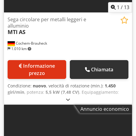
1
/
13
Sega circolare per metalli leggeri e
alluminio
MTI
AS
Cochem-Brauheck
1.010 km
Informazione
Chiamata
prezzo
Condizione:
nuovo
, velocità di rotazione (min.):
1.450
giri/min
, potenza:
5,5 kW (7,48 CV)
, Equipaggiamento:
documentazione / manuale
, Troncatrice AS Diametro lama
fino a 1.000 mm. Motori di segatura ad alte prestazioni.
Annuncio economico
Serraggi pneumatici del materiale. Dodpfx Adsyxln Rjgjck
Comando di sicurezza a due mani. Sistema di
raffreddamento. Cappottatura di protezione. Opzionale
con avanzamento lama e serraggio materiale idraulici.