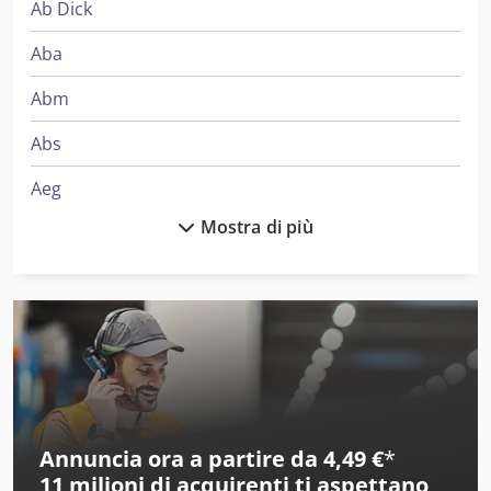
Ab Dick
Aba
Abm
Abs
Aeg
Mostra di più
Ake
Alber
Alberti
Alcoa
Ams
Annuncia ora a partire da 4,49 €
*
Amt
11 milioni di acquirenti
ti aspettano