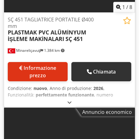
1
/
8
SÇ 451 TAGLIATRICE PORTATILE Ø400
mm
PLASTMAK PVC ALÜMİNYUM
İŞLEME MAKİNALARI
SÇ 451
Minareliçavuş
1.384 km
Informazione
Chiamata
prezzo
Condizione:
nuovo
, Anno di produzione:
2026
,
Funzionalità:
perfettamente funzionante
, numero
macchina/veicolo:
SÇ 451 PORTATİF KESİM MAKİNASI
Ø400 mm
, • Utilizzato per il taglio di profili in alluminio e
Annuncio economico
PVC • Lama circolare con punta diamantata • Sistema a
doppia molla e protezione della lama per la sicurezza
durante il taglio • Taglio a qualsiasi angolazione desiderata
tra -45 e +45 gradi sul piano superiore • Bloccaggio angolo