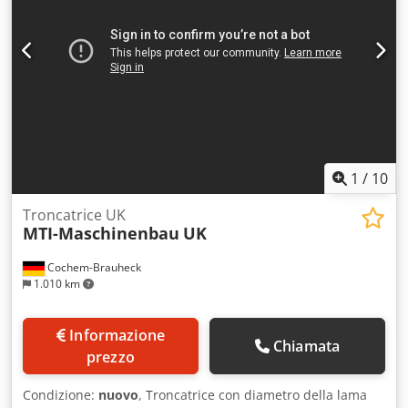
Opzionale con sistema di misurazione della lunghezza o
sistema di posizionamento automatico. Disponibile su
richiesta come automatismo di taglio-trapano o taglio-
punzonatura.
1
/
10
Troncatrice UK
MTI-Maschinenbau
UK
Cochem-Brauheck
1.010 km
Informazione
Chiamata
prezzo
Condizione:
nuovo
, Troncatrice con diametro della lama