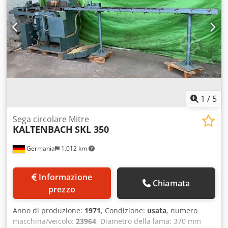
1
/
5
Sega circolare Mitre
KALTENBACH
SKL 350
Germania
1.012 km
Informazione
Chiamata
prezzo
Anno di produzione:
1971
, Condizione:
usata
, numero
macchina/veicolo:
23964
, Diametro della lama: 370 mm