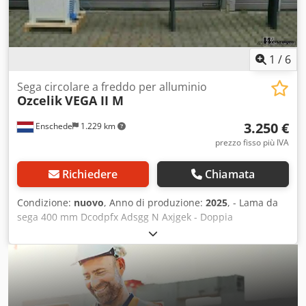
larghezza x altezza): 1050 x 1020 x 1700 mm Peso: 150 kg
Condizioni: buone
1
/
6
Sega circolare a freddo per alluminio
Ozcelik
VEGA II M
3.250 €
Enschede
1.229 km
prezzo fisso più IVA
Richiedere
Chiamata
Condizione:
nuovo
, Anno di produzione:
2025
, - Lama da
sega 400 mm Dcodpfx Adsgg N Axjgek - Doppia
inclinazione - 4 morse pneumatiche - Sistema di
lubrificazione a nebbia - Rulliera da 300 cm con battuta di
lunghezza - Pistola ad aria compressa - Copertura di
protezione - Documentazione - 400V