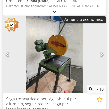
Condizione:
buona (usata)
, SEGA CIRCOLARE
Caratteristiche tecniche: *ALIMENTAZIONE AUTOMATICA
IDRAULICA Dcjde Dv Rbjpfx Adgok *DIAMETRO DEL DISCO
400 mm
Annuncio economico
1
/
10
Sega troncatrice e per tagli obliqui per
alluminio, sega circolare, sega per
leghe leggere, sega per