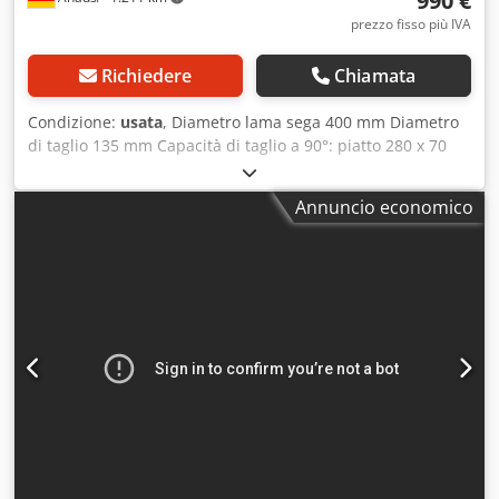
990 €
prezzo fisso più IVA
Richiedere
Chiamata
Condizione:
usata
, Diametro lama sega 400 mm Diametro
di taglio 135 mm Capacità di taglio a 90°: piatto 280 x 70
mm Capacità di taglio a 90°: quadro 120 x 120 mm
Capacità di taglio a 45°: piatto 210 x 55 mm Capacità di
Annuncio economico
taglio a 45°: quadro 105 x 105 mm Velocità max. 3000
giri/min Lama sega 400 x 3,2 x 40 mm Motore 400 Volt
Fabbisogno totale di potenza 4,0 kW Peso 650 kg
Dimensioni LxPxH 910 x 1200 x 1700 mm Dotazione: -
Troncatrice circolare per profili in lega leggera e plastica -
Lavoro preciso e sicuro tramite taglio dal basso -
Regolazione rapida per tagli obliqui Djdpfxoxabg As
Adgsck - Bloccaggio pezzo con morsa regolabile e pattino
di pressione - Serraggio utensile pneumatico - Manuale
d’istruzioni