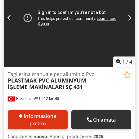
a destra e sinistra a 0, 15, 22,5, 30, 45 gradi OPZIONI
Dcsdpfx Asrcm Abedgok • Sistema di base armadiata
inferiore • Sistema di misura destra-sinistra • Pressa
pneumatica e sistema di raffreddamento
1
/
4
Taglierina manuale per alluminio Pvc
PLASTMAK PVC ALÜMİNYUM
İŞLEME MAKİNALARI
SÇ 431
Barakfakih
1.412 km
Informazione
Chiamata
prezzo
Condizione:
nuovo
, Anno di produzione:
2026
,