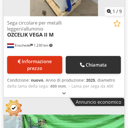
1
/
9
Sega circolare per metalli
leggeri/alluminio
OZCELIK
VEGA II M
Enschede
1.230 km
Informazione
Chiamata
prezzo
Condizione:
nuovo
, Anno di produzione:
2025
, diametro
della lama della sega:
400 mm
, – Lama per sega da 400
mm – Taglio a doppia angolazione – 4 morsetti pneumatici
– Sistema di lubrificazione a nebbia Dodpfou Si Ndox
Annuncio economico
Adgsck – Pistola ad aria compressa – Protezione –
Documentazione – 400 V