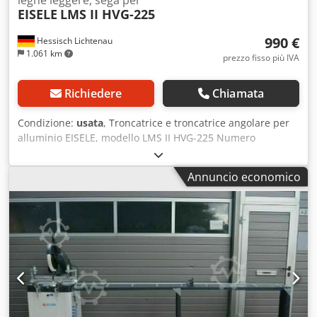
EISELE
LMS II HVG-225
990 €
Hessisch Lichtenau
1.061 km
prezzo fisso più IVA
Richiedere
Chiamata
Condizione:
usata
, Troncatrice e troncatrice angolare per
alluminio EISELE, modello LMS II HVG-225 Numero
macchina: 0107, anno di fabbricazione: 1980 Capacità di
taglio: 90° = 150 x 100 mm Dcsdozinzrspfx Adgok 45° = 120
Annuncio economico
x 100 mm Diametro della lama: max. 400 mm Taglio
angolare: +/- 45° Velocità di rotazione della lama: 1700 /
3400 giri/min. Potenza del motore: 1,4 / 1,9 kW
Alimentazione: 380 Volt, 50 Hz Dimensioni del piano di
lavoro davanti all'angolo di appoggio: 580 x 350 mm -
Motore, tipo RF 1,5 / 4 / 2-7 - Gruppo di taglio con funzione
di taglio variabile, inclinabile di 45° verso sinistra -
Macchina dotata di una lama per alluminio, diametro 400
mm - Raccordo per tubo per aspirazione trucioli, diametro
80 mm - Robusta base in metallo Ingombro (lunghezza x