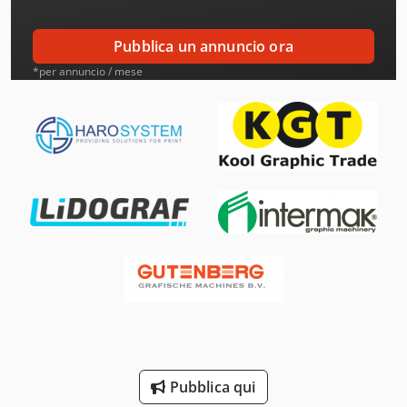
Aro
Pubblica un annuncio ora
Atb
*per annuncio / mese
Ausa
Beka-Mak
Bianco
Bourg
Buehler
Canon
Costa
Daf
Pubblica qui
Dea