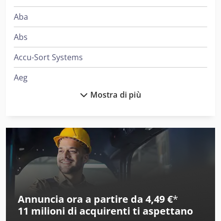
Aba
Abs
Accu-Sort Systems
Aeg
Mostra di più
Ajk
Ake
Alber
Alberti
Alcoa
Annuncia ora a partire da 4,49 €
*
Ams
11 milioni di acquirenti
ti aspettano
Amt