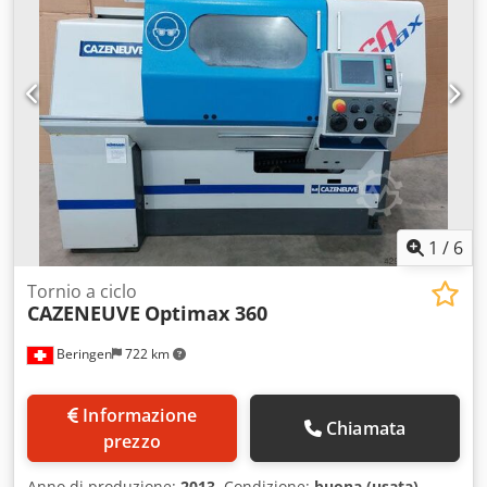
1
/
6
Tornio a ciclo
CAZENEUVE
Optimax 360
Beringen
722 km
Informazione
Chiamata
prezzo
Anno di produzione:
2013
, Condizione:
buona (usata)
,