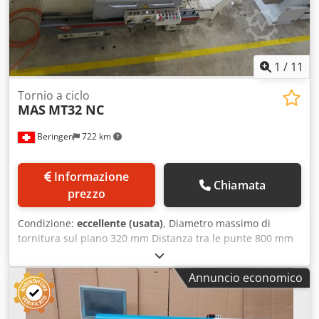
DIN/ISO
1
/
11
Tornio a ciclo
MAS
MT32 NC
Beringen
722 km
Informazione
Chiamata
prezzo
Condizione:
eccellente (usata)
, Diametro massimo di
tornitura sul piano 320 mm Distanza tra le punte 800 mm
Velocità di rotazione del mandrino: -4000 giri/min
Controllo: HEIDENHAIN Manual Plus M Vari accessori
Annuncio economico
Chodpfsi Ezhqox Ab Ssa MARCELS MASCHINEN CH