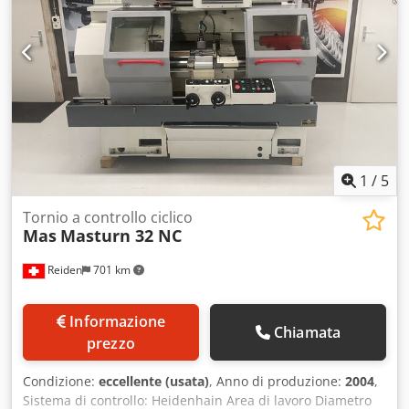
1
/
5
Tornio a controllo ciclico
Mas
Masturn 32 NC
Reiden
701 km
Informazione
Chiamata
prezzo
Condizione:
eccellente (usata)
, Anno di produzione:
2004
,
Sistema di controllo: Heidenhain Area di lavoro Diametro