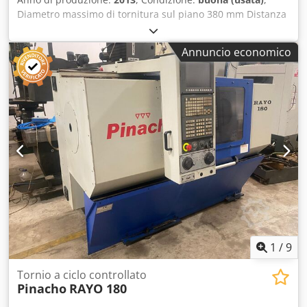
Diametro massimo di tornitura sul piano 380 mm Distanza
tra le punte 700 mm Velocità di rotazione del mandrino:
-2500 giri/min Sistema di controllo: SIEMENS Optica Varie
Annuncio economico
attrezzature accessorie Chjdpehp Razsfx Ab Sja MARCELS
MASCHINEN CH
1
/
9
Tornio a ciclo controllato
Pinacho
RAYO 180