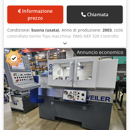
Informazione
Chiamata
prezzo
Condizione:
buona (usata)
, Anno di produzione:
2003
, ciclo
controllato tornio Tipo macchina: DMG NEF 320 Controllo:
Heidenhain Manual plus Anno di costruzione: 2003
Disponibile dal: sofort / now SPECIFICHE TECNICHE
Annuncio economico
Lunghezza max. di tornitura: 750 mm Chsdjziza Ijpfx Ab Sja
Diametro di tornitura: 320 mm Foratura mandrino: 52 mm
Regime di giri: 10 - 4.000 rpm Rapporti trasmissione: 2
Potenza motrice: 9 kW Contropunta: MK 5 Potenza max.
assorbita: 14 kVA kW Peso macchina: 2.800 kg Ingombro
(lung.x largh.x alt.): 2,45 x 1,67 x 1,83 m Attrezzamento
Mandrino a pinze: Multifix B Nessun convogliatore trucioli
Nessun raffreddamento interno