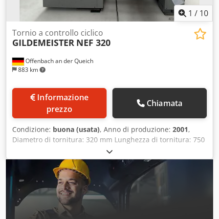
1
/
10
Tornio a controllo ciclico
GILDEMEISTER
NEF 320
Offenbach an der Queich
883 km
Informazione
Chiamata
prezzo
Condizione:
buona (usata)
, Anno di produzione:
2001
,
Diametro di tornitura: 320 mm Lunghezza di tornitura: 750
mm Sistema di controllo: Heidenhain Manual Plus Ore di
funzionamento: 18.632 ore Corsa del carro longitudinale:
8/5000 mm Corsa del carro trasversale: 8/5000 mm/min
Avanzamento rapido – longitudinale/trasversale: 8-10
m/min Forza di avanzamento longitudinale: 6000 N Forza
di avanzamento trasversale: 3000 N Peso della macchina:
circa 2 t Ingombro: circa 2,6 x 1,44 x 1,44 m Area di lavoro: