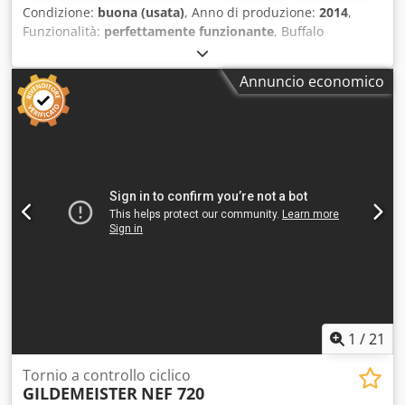
Condizione:
buona (usata)
, Anno di produzione:
2014
,
Funzionalità:
perfettamente funzionante
, Buffalo
Machinery Microcut BNC 446, Controllo numerico Fagor
CNC 8055 TC, Torretta a 8 posizioni, Controcoda,
Annuncio economico
Lunghezza di tornitura 750 mm, Diametro di tornitura 250
mm. Cedpjzc H Rmofx Ab Soha
1
/
21
Tornio a controllo ciclico
GILDEMEISTER
NEF 720