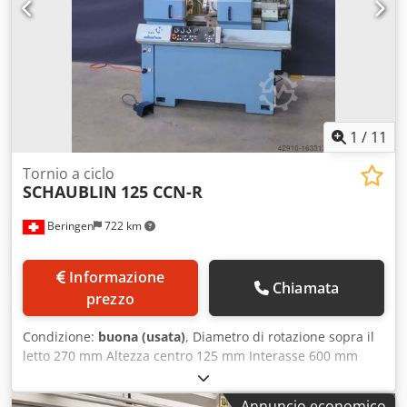
1
/
11
Tornio a ciclo
SCHAUBLIN
125 CCN-R
Beringen
722 km
Informazione
Chiamata
prezzo
Condizione:
buona (usata)
, Diametro di rotazione sopra il
letto 270 mm Altezza centro 125 mm Interasse 600 mm
Velocità del mandrino 30-5000 giri/min Chedpfx Ajtwpyasb
Sja Controllo: FANUC 18i Guida manuale Vari accessori
Annuncio economico