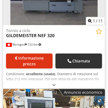
1
/
11
Tornio a ciclo
GILDEMEISTER
NEF 320
Beringen
722 km
Informazione
Chiamata
prezzo
Condizione:
eccellente (usata)
, Diametro di rotazione sul
letto 212 mm Interasse 750 mm Velocità del mandrino 10-
4'000 giri/min Controllo numerico: HEIDENHAIN Manual
Plus Vari accessori MARCELS MACCHINE CH Chjdpfx Abjud
Annuncio economico
Nb Ij Sja