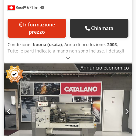
Root
671 km
Informazione
Chiamata
prezzo
Condizione:
buona (usata)
, Anno di produzione:
2003
,
Tutte le parti indicate a mano non sono incluse. I dettagli
tecnici sono visibili in foto. Chodpjyyniaefx Ab Ssa
Annuncio economico