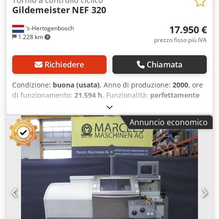
Gildemeister
NEF 320
17.950 €
's-Hertogenbosch
1.228 km
prezzo fisso più IVA
Richiedere
Chiamata
Condizione:
buona (usata)
, Anno di produzione:
2000
, ore
di funzionamento:
21.594 h
, Funzionalità:
perfettamente
funzionante
, Gildemeister NEF 320 tornio CNC teach-in
Heidenhain Manual Plus Anno di costruzione: 2000 Ore
Annuncio economico
macchina accese: 21.594 Diametro max di tornitura sopra
banco: 320 mm Diametro max di tornitura sopra slitta: 150
mm Lunghezza max di tornitura tra le punte: 750 mm
Passaggio barra max: 50 mm Motore: 9 kW Velocità di
rotazione: 10-4.000 giri/min Mandrino Rota-S Plus
Serraggio Multifix con portautensili Chsdpeyh Hg Nsfx Ab
Sja Documentazione e accessori Macchina sotto tensione
per ispezione