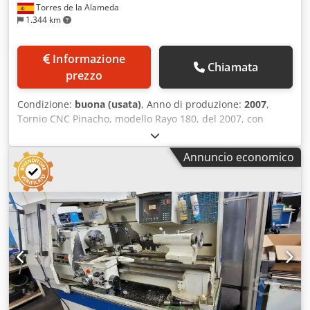
Torres de la Alameda
1.344 km
Informazione
Chiamata
prezzo
Condizione:
buona (usata)
, Anno di produzione:
2007
,
Tornio CNC Pinacho, modello Rayo 180, del 2007, con
controllo Fanuc. Distanza tra le punte: 750 mm, diametro
di tornitura: 360 mm, diametro mandrino: 200 mm,
Annuncio economico
larghezza bancale: 250 mm, foro mandrino principale: 42
mm, gamma di velocità: da 100 a 4.000 giri/min, potenza
motore: 5,5 kW, torretta automatica a 8 utensili. Chedpfsv
T Tvysx Ab Soa