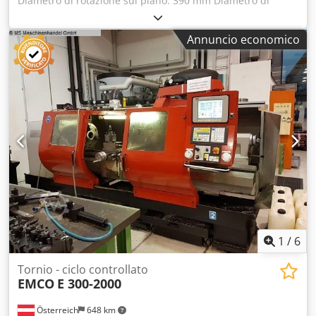
Diametro di rotazione sul piano: 390 mm Diametro di
rotazione sul carro: 200 mm Attacco mandrino: DIN 55026
Foro mandrino: Ø 54 mm Cedozrluhopfx Ab Seha Velocità
Annuncio economico
di rotazione del mandrino: max. 4.000 giri/min Potenza del
motore: 11/22 kW Peso della macchina: 2.000 kg
1
/
6
Tornio - ciclo controllato
EMCO
E 300-2000
Österreich
648 km