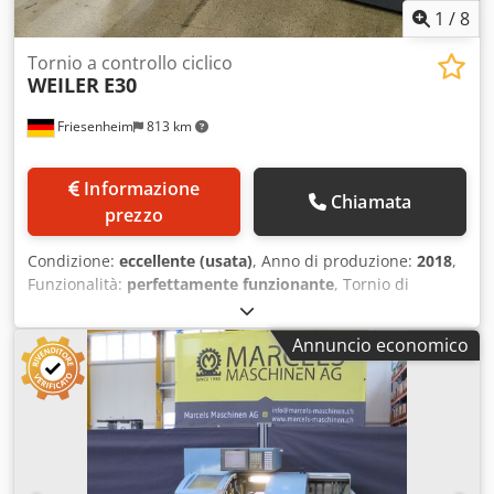
1
/
8
Tornio a controllo ciclico
WEILER
E30
Friesenheim
813 km
Informazione
Chiamata
prezzo
Condizione:
eccellente (usata)
, Anno di produzione:
2018
,
Funzionalità:
perfettamente funzionante
, Tornio di
precisione Weiler E30 Produttore: Weiler Modello: E30
Anno di costruzione: 2018 Condizioni: usato, sotto
Annuncio economico
tensione, pronto per la dimostrazione Ore di accensione:
8.500 h Dotazione: - Documentazione - Piedini macchina -
Impianto di raffreddamento - Lampada macchina -
Mandrino a tre griffe Chodpfjy Uzgbsx Ab Sea - Torretta
portautensili a 8 posizioni