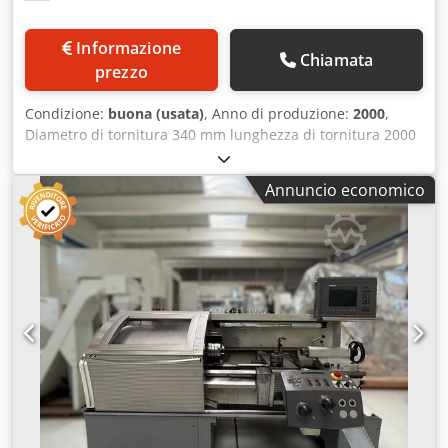
Informazione
Chiamata
prezzo
Condizione:
buona (usata)
, Anno di produzione:
2000
,
Diametro di tornitura 340 mm lunghezza di tornitura 2000
mm Unità di controllo FAGOR 8055 Diametro di rotazione
550 mm Foro del mandrino 108 mm Velocità del mandrino
Annuncio economico
- variabile in continuo 2500 giri/min. Potenza di
azionamento 16,5 kW Chodpfsvwgpbex Ab Ssa Corsa del
cannotto 220 mm Diametro punta 100 mm Potenza totale
richiesta 19 kW Peso della macchina circa 4300 kg Spazio
richiesto circa 4300 x 1600 x 1800 m Questo tornio a ciclo
EMCO E 300x2000 viene fornito completo di tutti gli
accessori. accessori. Descrizione: - Dispositivo di
raffreddamento - 1 pezzo Luenette aperta 20-145 mm - 1
pezzo guida chiusa 15-185 mm - 1 pezzo piastra frontale -
1 pezzo mandrino a tre griffe - 1 pezzo mandrino a cuneo
D=400mm - Portautensili a 4 pieghe Parat - Vari
portautensili