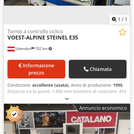
1
/
1
Tornio a controllo ciclico
VOEST-ALPINE STEINEL
E35
Uttendorf
702 km
Informazione
Chiamata
prezzo
Condizione:
eccellente (usata)
, Anno di produzione:
1995
,
Distanza tra le punte: 1.000 mm Diametro di rotazione: 410
mm Foro mandrino: 54 mm Alloggiamento per cono: MK 4
Peso della macchina: circa 2,1 tonnellate Incluso:
Annuncio economico
mandrino a 3 griffe Incluso: portautensili Multifix a cambio
rapido Incluso: comparatore a rulli Codpfjzd S Dasx Ab
Sjha