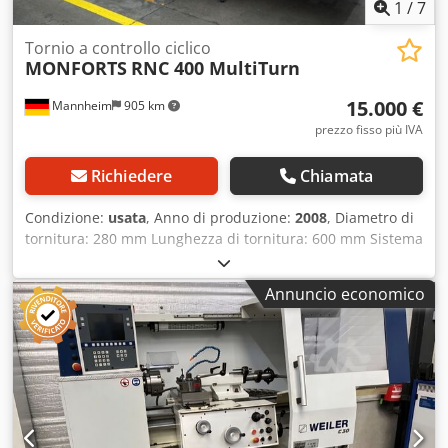
1
/
7
Tornio a controllo ciclico
MONFORTS
RNC 400 MultiTurn
15.000 €
Mannheim
905 km
prezzo fisso più IVA
Richiedere
Chiamata
Condizione:
usata
, Anno di produzione:
2008
, Diametro di
tornitura: 280 mm Lunghezza di tornitura: 600 mm Sistema
di controllo: Fanuc Serie 32i, modello A Chedpfx Abozrzw
Ss Sea Diametro del mandrino: 280 mm Lunghezza di
Annuncio economico
tornitura: 600 mm