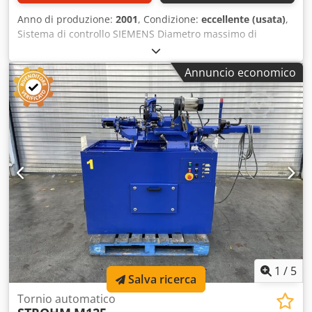
Anno di produzione:
2001
, Condizione:
eccellente (usata)
,
Sistema di controllo SIEMENS Diametro massimo di
lavorazione sul piano 350 mm Diametro massimo di
tornitura 180 mm Distanza tra le punte 500 mm Velocità di
Annuncio economico
rotazione del mandrino 4000 giri/min Contropunta Sistema
Multifix Csdpfelawakex Ab Seha Accessori
1
/
5
Salva ricerca
Tornio automatico