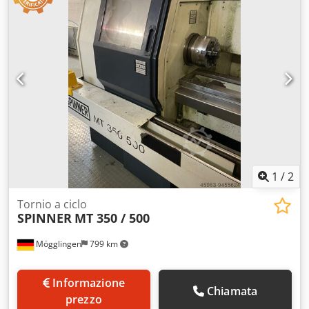
1
/
2
Tornio a ciclo
SPINNER
MT 350 / 500
Mögglingen
799 km
Informazione
Chiamata
prezzo