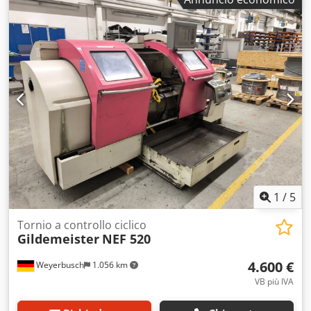
MACCHINE MARCELLI CH
1
/
5
Tornio a controllo ciclico
Gildemeister
NEF 520
4.600 €
Weyerbusch
1.056 km
VB più IVA