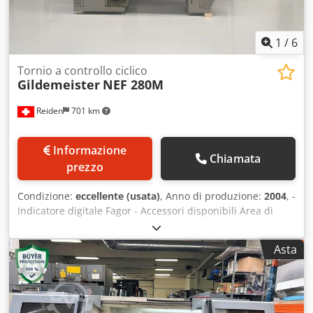
1
/
6
Tornio a controllo ciclico
Gildemeister
NEF 280M
Reiden
701 km
Informazione
Chiamata
prezzo
Condizione:
eccellente (usata)
, Anno di produzione:
2004
, -
Indicatore digitale Fagor - Accessori disponibili Area di
lavoro Cedpfxeyvy Rne Ab Seha Diametro massimo di
tornitura sopra il banco 350 mm Diametro massimo di
Asta
tornitura sopra il carrello 200 mm Altezza delle punte 180
mm Distanza tra le punte 1000 mm Larghezza del banco
nella zona delle guide 255 mm Corsa longitudinale del
carrello superiore verso il mandrino 60 mm Corsa