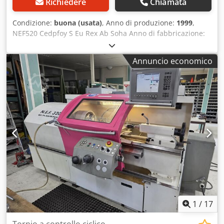
Richiedere
Chiamata
Condizione:
buona (usata)
, Anno di produzione:
1999
,
NEF520 Cedpfoy S Eu Rex Ab Soha Anno di fabbricazione:
1999
Annuncio economico
1
/
17
Tornio a controllo ciclico