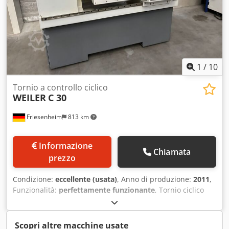
1
/
10
Tornio a controllo ciclico
WEILER
C 30
Friesenheim
813 km
Informazione
Chiamata
prezzo
Condizione:
eccellente (usata)
, Anno di produzione:
2011
,
Funzionalità:
perfettamente funzionante
, Tornio ciclico
Weiler C30 (2011) Produttore: Weiler Modello: C30 x 750
Anno di costruzione: 2011 Condizioni: ottime, usato
Distanza tra le punte: 750 Diametro di tornitura sul piano:
Scopri altre macchine usate