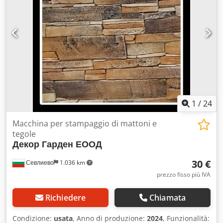
1
/
24
Macchina per stampaggio di mattoni e
tegole
Декор Гарден ЕООД
30 €
Севлиево
1.036 km
prezzo fisso più IVA
Richiedere
Chiamata
Condizione:
usata
, Anno di produzione:
2024
, Funzionalità: