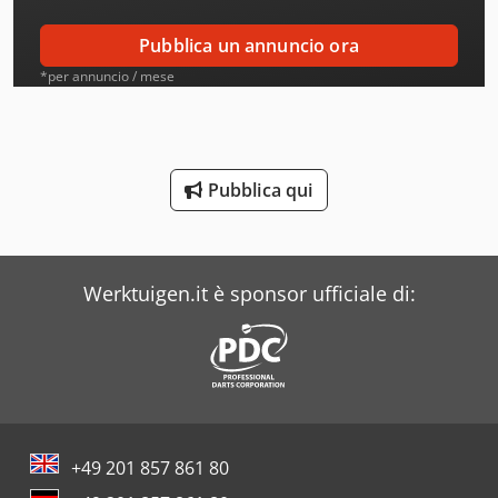
Arad
Pubblica un annuncio ora
Aro
*per annuncio / mese
Atb
Avia
Pubblica qui
Bianco
Biglia
Werktuigen.it è sponsor ufficiale di:
Blm
Buehler
Case
Costa
+49 201 857 861 80
Daf