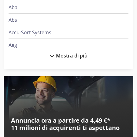
Aba
Abs
Accu-Sort Systems
Aeg
Mostra di più
Ajk
Ake
Alber
Alberti
Alcoa
Annuncia ora a partire da 4,49 €
*
Ams
11 milioni di acquirenti
ti aspettano
Amt