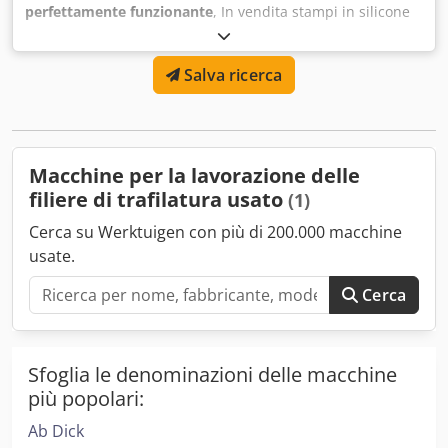
perfettamente funzionante
, In vendita stampi in silicone
per rivestimenti di facciata in cemento o gesso. Sono
disponibili circa 2,6 tonnellate di stampi per 15 tipi di
Salva ricerca
pietra da rivestimento. Il prezzo è di 30 euro al
chilogrammo di stampo in silicone; ogni stampo pesa tra
2,00 e 9,00 kg ciascuno. Gli stampi sono stati prodotti tra il
2020 e il 2024 e sono perfettamente utilizzabili. Cedjy Hwm
Uopfx Ak Torf
Macchine per la lavorazione delle
filiere di trafilatura usato
(1)
Cerca su Werktuigen con più di 200.000 macchine
usate.
Cerca
Sfoglia le denominazioni delle macchine
più popolari:
Ab Dick