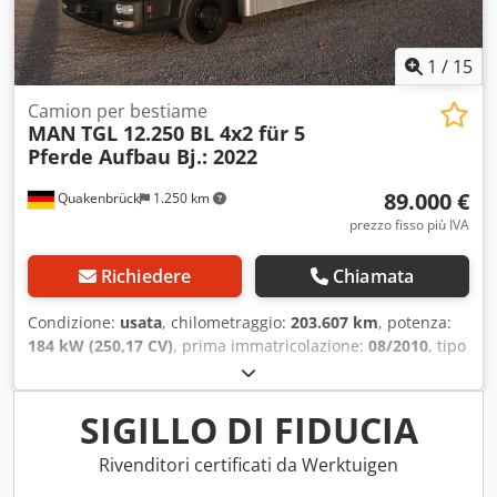
carico * Peso proprio: 2160 kg *
Lunghezza/Larghezza/Altezza [mm] 6260/2550/3150 -----
Numero di riferimento interno: 12151+12152-----Salvo
1
/
15
errori e vendita anticipata
Camion per bestiame
MAN
TGL 12.250 BL 4x2 für 5
Pferde Aufbau Bj.: 2022
89.000 €
Quakenbrück
1.250 km
prezzo fisso più IVA
Richiedere
Chiamata
Condizione:
usata
, chilometraggio:
203.607 km
, potenza:
184 kW (250,17 CV)
, prima immatricolazione:
08/2010
, tipo
di carburante:
diesel
, peso a vuoto:
9.403 kg
, peso
massimo di carico:
2.587 kg
, peso complessivo:
11.990 kg
,
dimensione degli pneumatici:
245 / 70 R 17,5
, prossima
SIGILLO DI FIDUCIA
ispezione (TÜV):
11/2026
, cabina di guida:
cabina corta
,
tipo di ingranaggio:
automatico
, classe di emissione:
Rivenditori certificati da Werktuigen
nessuno
, lunghezza totale:
24.800 mm
, larghezza totale: