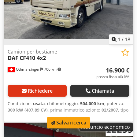
kg, omologazione come camper, zona per i cavalli: 4.200
mm. Crsdpfxsxwd Hmj Ahhof
1
/
18
Camion per bestiame
DAF
CF410 4x2
16.900 €
Othmarsingen
706 km
prezzo fisso più IVA
Richiedere
Chiamata
Condizione:
usata
, chilometraggio:
504.000 km
, potenza:
300 kW (407,89 CV)
, prima immatricolazione:
02/2007
, tipo
di carburante:
diesel
, peso complessivo:
18.000 kg
, freni:
Salva ricerca
ritardatore
, tipo di ingranaggio:
meccanico
, classe di
Annuncio economico
emissione:
Euro 5
, Equipaggiamento:
filtro
antiparticolato
, - Retarder - Climatizzatore Codjwwzpzepfx