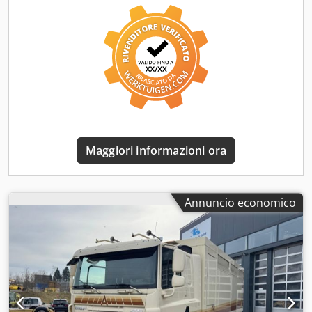
36.400 mm
, altezza totale:
98.400 mm
, lunghezza spazio di
carico:
8.000 mm
, Anno di produzione:
2010
, dimensione
pneumatico anteriore:
245 / 70 R 17,5
, Climatizzatore fisso,
la struttura è stata realizzata nel 2022! Zona giorno: TV,
piano cottura, lavello, frigorifero con vano congelatore,
divano in pelle con tavolo, vari armadietti,
climatizzatore/riscaldamento, doccia, WC, lavabo,
scaldabagno, inverter da 3000 Watt, autoradio
CD/Bluetooth, forno a microonde, zona notte nella cabina
sopraelevata, vano di carico: 5 postazioni trasversali,
Maggiori informazioni ora
abbeveratoio, pavimento in gomma, rampe posteriori e
laterali, 2 lucernari, 6 finestrini scorrevoli, illuminazione,
sistema di videosorveglianza interna, vano per la sella,
serbatoio dell'acqua pulita e delle acque reflue, passaggio
Annuncio economico
alla zona giorno, telaio: volante e sedili in pelle rifoderati
nel 2022, 2 alzacristalli elettrici, 2 specchietti retrovisori
elettrici, autoradio CD, climatizzatore automatico, cruise
control, bloccaggio del differenziale, vivavoce, cambio
automatico, sospensioni pneumatiche sull'asse posteriore,
schermo per telecamera posteriore e sistema di
videosorveglianza interna, gancio di traino a sfera da 3.000