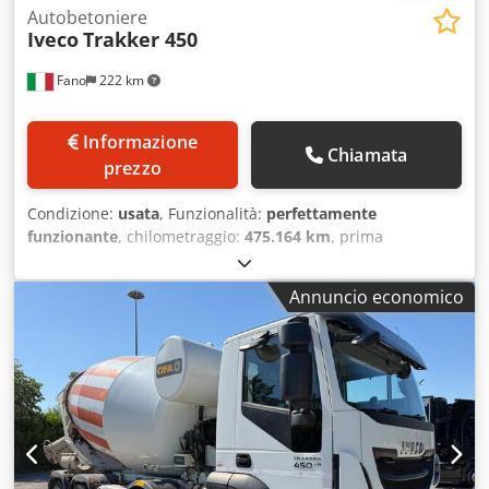
Autobetoniere
Iveco
Trakker 450
Fano
222 km
Informazione
Chiamata
prezzo
Condizione:
usata
, Funzionalità:
perfettamente
funzionante
, chilometraggio:
475.164 km
, prima
immatricolazione:
02/2008
, tipo di carburante:
diesel
,
Anno di produzione:
2008
, IVECO TRAKKER 450 con
Annuncio economico
betoniera CIFA Immatricolazione 14/02/2008 - Euro 5 Km
475164 Assi 4 Allestimento CIFA RY1300 Gommato 60/70 %
Revisione valida Buono stato Disponibile immediatamente
VALUTIAMO PERMUTE DI MEZZI DI TUTTE LE MARCHE,
MAN, MERCEDES, DAF, RENAULT, VOLVO, SCANIA, CON
ATTREZZATURA CIFA, SERMAC, PUTZMEISTER; O MACCHINE
MOVIMENTO TERRA CATERPILLAR, FIAT HITACHI, KOMATSU
----- IVECO TRAKKER 450 with CIFA concrete mixer First
registration: 14/02/2008 - Euro 5 Km 475164 Axles: 4 CIFA