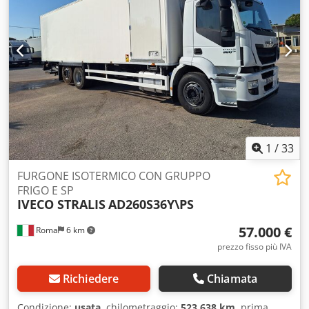
1
/
33
FURGONE ISOTERMICO CON GRUPPO
FRIGO E SP
IVECO STRALIS
AD260S36Y\PS
57.000 €
Roma
6 km
prezzo fisso più IVA
Richiedere
Chiamata
Condizione:
usata
, chilometraggio:
523.638 km
, prima