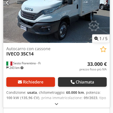
1
/
5
Autocarro con cassone
IVECO
35C14
33.000 €
Sesto Fiorentino - Fi
243 km
prezzo fisso più IVA
Richiedere
Chiamata
Condizione:
usata
, chilometraggio:
60.000 km
, potenza:
100 kW (135,96 CV)
, prima immatricolazione:
09/2023
, tipo
di carburante:
diesel
, configurazione degli assi:
4x2
, passo:
3.750 mm
, colore:
bianco
, tipo di ingranaggio:
meccanico
,