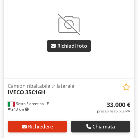
DIESEL Dsdpfx Anezrp Sdszjck
Richiedi foto
Camion ribaltabile trilaterale
IVECO
35C16H
33.000 €
Sesto Fiorentino - Fi
243 km
prezzo fisso più IVA
Richiedere
Chiamata