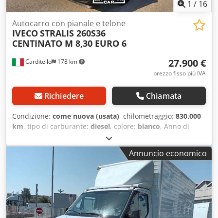
1
/
16
Autocarro con pianale e telone
IVECO
STRALIS 260S36
CENTINATO M 8,30 EURO 6
27.900 €
Carditello
178 km
prezzo fisso più IVA
Richiedere
Chiamata
Condizione:
come nuova (usata)
, chilometraggio:
830.000
km
, tipo di carburante:
diesel
, colore:
bianco
, Anno di
produzione:
2014
, IVECO STRALIS 260S36 ANNO 2014 EURO
6 CON ADR CASSONE CENTINATO 8,30X2,55XH2,65 CON
Annuncio economico
ALZA E BASSA E COPRI SCOPRI KM 830000 CAMBIO
AUTOMATICO TERZO ASSE INTELLIGENTE GOMME NUOVE
VEICOLO PERFETTO POSSIBILITÀ DI FINANZIAMENTO IN
SEDE Dcedpozrui Ujfx Anzek