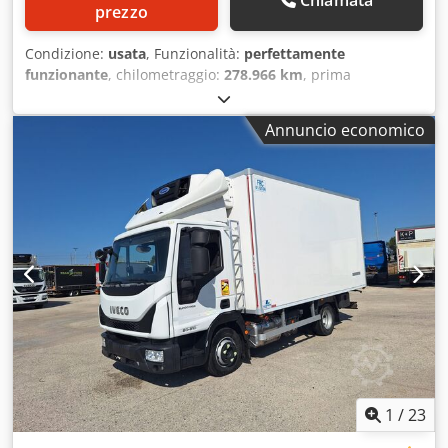
prezzo
Condizione:
usata
, Funzionalità:
perfettamente
funzionante
, chilometraggio:
278.966 km
, prima
immatricolazione:
07/2026
, Anno di produzione:
2012
,
MERCEDES BENZ Actros 4144 B con betonpompa
Annuncio economico
Putzmeister 28m Dcjdpfx Anezr Eqvozok Prima
immatricolazione 07.12.2012 - Euro 5 Km 278966
Allestimento Putzmeister TMP 28-4.89S 28m 125mm Ore
lavoro 3493 Gommato 50-60% Buono stato Disponibile da
subito VALUTIAMO PERMUTE DI MEZZI DI TUTTE LE
MARCHE, MAN, MERCEDES, DAF, RENAULT, VOLVO,
SCANIA, CON ATTREZZATURA CIFA, SERMAC, PUTZMEISTER;
O MACCHINE MOVIMENTO TERRA CATERPILLAR, FIAT
HITACHI, KOMATSU ----- MERCEDES BENZ Actros 4144 B
with betonpump Putzmeister 28m First registered
December 07th, 2012 – Euro 5 Km 278966 Equipment
Putzmeister TMP 28-4.89S 28m 125mm H. 3493 Tyres 60-
70% Good condition Available immediately WE EVALUATE
EXCHANGES OF VEHICLES OF ALL BRANDS, MAN,
1
/
23
MERCEDES, DAF, RENAULT, VOLVO, SCANIA, WITH CIFA,