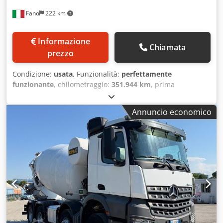
Fano
222 km
Informazione
Chiamata
prezzo
Condizione:
usata
, Funzionalità:
perfettamente
funzionante
, chilometraggio:
351.944 km
, prima
immatricolazione:
01/2008
, tipo di carburante:
diesel
,
Anno di produzione:
2008
, ore di funzionamento:
2.094 h
,
Annuncio economico
IVECO TRAKKER 450 con betoniera CIFA Immatricolazione
2008 - Euro 5 Km 351944 Assi 4 Allestimento CIFA SRY1300
– Motore ausiliario Ore lavoro 2094 Gommato 60/70 %
Revisione valida Buono stato Disponibile immediatamente
VALUTIAMO PERMUTE DI MEZZI DI TUTTE LE MARCHE,
MAN, MERCEDES, DAF, RENAULT, VOLVO, SCANIA, CON
ATTREZZATURA CIFA, SERMAC, PUTZMEISTER; O MACCHINE
MOVIMENTO TERRA CATERPILLAR, FIAT HITACHI, KOMATSU
----- IVECO TRAKKER 450 with CIFA concrete mixer First
registration: 2008- Euro 5 351,944 km Axles: 4 Dsdszr Eu
Ispfx Anzeck CIFA SRY1300 equipment – Auxiliary engine