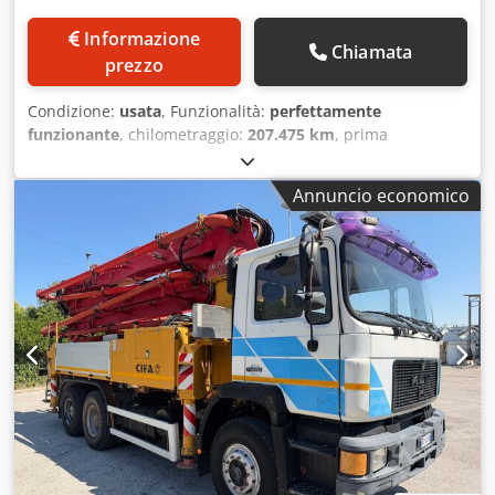
Informazione
Chiamata
prezzo
Condizione:
usata
, Funzionalità:
perfettamente
funzionante
, chilometraggio:
207.475 km
, prima
immatricolazione:
11/2016
, Anno di produzione:
2019
,
IVECO TRAKKER 500 con betoniera CIFA Immatricolazione
Annuncio economico
07.11.2019 - Euro 6 Km 258175 Assi 4 Dodpezr Er Hofx
Anzeck Allestimento CIFA RY1300 - Presa di forza Gommato
60/70 % Revisione valida Buono stato Disponibile
immediatamente VALUTIAMO PERMUTE DI MEZZI DI TUTTE
LE MARCHE, MAN, MERCEDES, DAF, RENAULT, VOLVO,
SCANIA, CON ATTREZZATURA CIFA, SERMAC, PUTZMEISTER;
O MACCHINE MOVIMENTO TERRA CATERPILLAR, FIAT
HITACHI, KOMATSU ----- IVECO TRAKKER 500 with CIFA
concrete mixer First registration: November 7th, 2019-
Euro 6 258,175 km Axles: 4 CIFA RY1300 equipment – PTO
Tyres: 60/70% Valid inspection Good condition Immediately
available WE EVALUATE EXCHANGES OF VEHICLES OF ALL
BRANDS, MAN, MERCEDES, DAF, RENAULT, VOLVO, SCANIA,