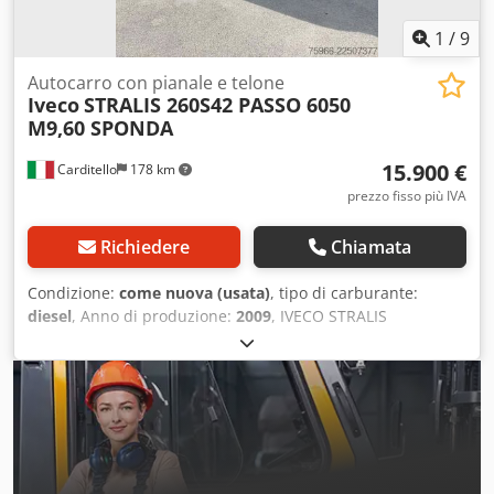
1
/
9
Autocarro con pianale e telone
Iveco
STRALIS 260S42 PASSO 6050
M9,60 SPONDA
15.900 €
Carditello
178 km
prezzo fisso più IVA
Richiedere
Chiamata
Condizione:
come nuova (usata)
, tipo di carburante:
diesel
, Anno di produzione:
2009
, IVECO STRALIS
260S42ANNO 12/2009 CAMBIO MANUALE MOTRICE 3 ASSI
CON TERZO ASSE STERZANTE E SOLLEVABILE SPONDA
POSTERIORE CARICATRICE DHOLLANDIA DA 30 QUINTALI
LUNGHEZZA TELAIO MT 9,60 MOTORE SOSTITUITO CON
300000KM DIMOSTRABILI IN FATTURA VEICOLO IN OTTIME
CONDIZIONI Dcjdpfezr N Nvox Anzek