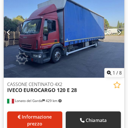
bloccaggio del differenziale
, Colore Bianco, Sedili Tessuto,
Molla a balestra, Tachigrafo digitale, A basso rumore: CEE
92/97, Sedile confortevole conducente, Sedile conducente
pneumatico, Panca passeggeri 2 persone, Radio/CD,
Alzacristalli elettrico, Retrovisori elettr. e riscaldabili, Vetro
colorato, Blocco differenziale posteriore, Barra antincastro:
Anteriore, Ruota di scorta, Limitatore di velocità: 90km/h,
Convertitore di tensione, TARATURA EEV, CONVERT 24/12V-
10.5A, TARATURA EEV, CONVERT 24/12V-10.5A, VEICOLI
INDUSTRIALI Iveco Eurocargo 120E25/ Furgone in lega
sponda COLORE: BIANCO ANNO: 2013-06 KM: 260.000
PASSO: 4.000 PTT: 11.500 CILINDRATA: 5.880 Euro
1
/
8
5ALIMENTAZIONE: DIESEL Cjdjzp R U Ispfx Amuorf
CASSONE CENTINATO 4X2
IVECO
EUROCARGO 120 E 28
Lonato del Garda
429 km
Informazione
Chiamata
prezzo