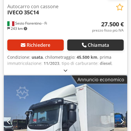
Autocarro con cassone
IVECO
35C14
27.500 €
Sesto Fiorentino - Fi
243 km
prezzo fisso più IVA
Richiedere
Chiamata
Condizione:
usata
, chilometraggio:
45.500 km
, prima
immatricolazione:
11/2023
, tipo di carburante:
diesel
,
configurazione degli assi:
4x2
, passo:
3.750 mm
, colore:
bianco
, tipo di ingranaggio:
meccanico
, sospensione:
Annuncio economico
acciaio
, Equipaggiamento:
aria condizionata, controllo
della velocità di crociera
, Colore Bianco, Sedili Tessuto,
Molla a balestra, Programma elettr. di stabilità ESP, Sedile
confortevole conducente, Panca passeggero, Radio,
Ricezione radio digitale DAB, Assistenza al parcheggio,
Colonna dello sterzo regolabile, Appoggio lombare
conducente, Alzacristalli elettrico, Chiusura centralizzata
con telecomando, Vetro colorato, Barra antincastro:
Posteriore fisso, Kit riparazione pneumatici, Luci diurne,