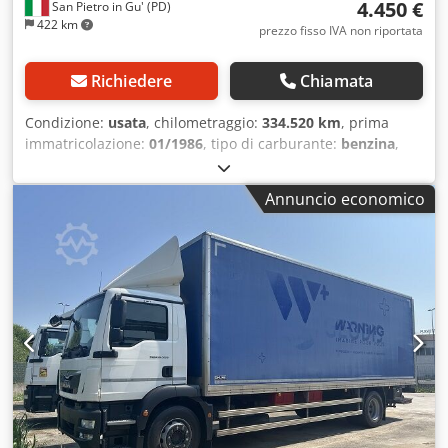
4.450 €
San Pietro in Gu' (PD)
422 km
prezzo fisso IVA non riportata
Richiedere
Chiamata
Condizione:
usata
, chilometraggio:
334.520 km
, prima
immatricolazione:
01/1986
, tipo di carburante:
benzina
,
configurazione degli assi:
2 assi
, colore:
bianco
, tipo di
ingranaggio:
meccanico
, Anno di produzione:
1986
,
Annuncio economico
TARGA: PD9815306 TITOLO: FIAT 60 10 USATO VEICOLO
USO SPECIALE PER NEGOZIO AMBULANTE (PATENTE C) RIF.
25C40 ANNO: 1986CAVALLI: 100 CILINDRATA: 4570 EURO:
0KM: 334.520 CAMBIO: manuale LUNGHEZZA FURGONE
TOTALE: 6,00 mtLARGHEZZA FURGONE TOTALE: 2,10
mt ALTEZZA FURGONE TOTALE: 3,00 mt LUNGHEZZA
FURGONE INTERNO: 4,10 mtLARGHEZZA FURGONE
INTERNO: 1,82 mt ALTEZZA FURGONE INTERNA : 1,90 mt
ITALIANO / ESTERO: italiano ASSI: 2PASSO: 3000N. POSTI: 3
PORTATA: Crjdpfx Amjxya I Souef ACCESSORI: -
BAGAGLIERA SUL TETTO CON TELO MANUALE DA
SOSTITUIRE RICONDIZIONATO: no REVISIONATO: