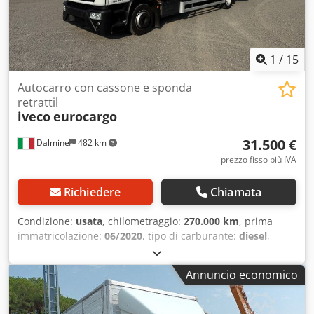
1
/
15
Autocarro con cassone e sponda
retrattil
iveco
eurocargo
31.500 €
Dalmine
482 km
prezzo fisso più IVA
Richiedere
Chiamata
Condizione:
usata
, chilometraggio:
270.000 km
, prima
immatricolazione:
06/2020
, tipo di carburante:
diesel
,
carburante:
diesel
, tipo di ingranaggio:
automatico
, classe
di emissione:
Euro 6
, Furgone box mt 7.50 x 2.45 x 2.34h
Annuncio economico
interno, porta laterale, saracinesca posteriore, sponda
idraulica retrattile posteriore, cambio automatico, km
270.000, aria condizionata, radio Prezzo sopra indicato più