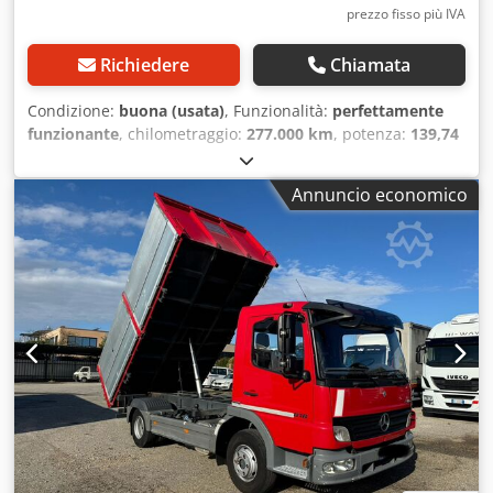
prezzo fisso più IVA
Richiedere
Chiamata
Condizione:
buona (usata)
, Funzionalità:
perfettamente
funzionante
, chilometraggio:
277.000 km
, potenza:
139,74
kW (189,99 CV)
, prima immatricolazione:
02/2018
, tipo di
carburante:
diesel
, peso massimo di carico:
5.000 kg
, peso
Annuncio economico
complessivo:
12.000 kg
, dimensione degli pneumatici:
265/70R19.5
, configurazione degli assi:
4x2
, passo:
5.175
mm
, carburante:
diesel
, freni:
freno motore
, colore:
blu
,
cabina di guida:
altro
, tipo di ingranaggio:
automatico
,
classe di emissione:
Euro 6
, sospensione:
aria
, lunghezza
spazio di carico:
7.500 mm
, larghezza vano di carico:
2.480
mm
, altezza vano di carico:
2.500 mm
, Anno di
produzione:
2018
, peso operativo:
12.000 kg
,
Equipaggiamento:
ABS, aria condizionata, compressore,
computer di bordo, spoiler, sponda idraulica
, IVECO
EUROCARGO ML120E21P E6 CUBE – Telaio
ZCFAG1EF902686748 Anno 2018 - EURO 6 Meccanica:
Tector 5 con SCR - 4 cilindri common rail Tector - 4485 cc –