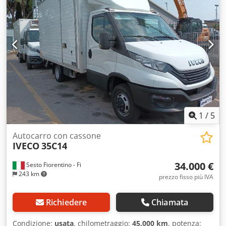
iva 22% + immatricolazione Codezrpm Uspfx Amuerf
1
/
5
Autocarro con cassone
IVECO
35C14
34.000 €
Sesto Fiorentino - Fi
243 km
prezzo fisso più IVA
Richiedere
Chiamata
Condizione:
usata
, chilometraggio:
45.000 km
, potenza: