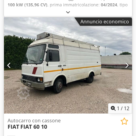
100 kW (135,96 CV)
, prima immatricolazione:
04/2024
, tipo
di carburante:
diesel
, colore:
bianco
, tipo di ingranaggio:
meccanico
, Colore Bianco, VEICOLI COMMERCIALI Iveco
Annuncio economico
Daily 35C14 Furgone in lega sponda COLORE: BIANCO
ANNO: 2024-04 KM: 45.000 PASSO: 3.750 PTT: 3.500
CILINDRATA: 2.287 Euro 6ALIMENTAZIONE: DIESEL Csdpfx
Amszdwphsuerf
1
/
12
Autocarro con cassone
FIAT
FIAT 60 10