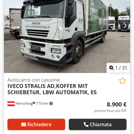
1
/
31
Autocarro con cassone
IVECO
STRALIS AD,KOFFER MIT
SCHIEBETüR, LBW AUTOMATIK, E5
8.900 €
Hörsching
716 km
prezzo fisso più IVA
Richiedere
Chiamata