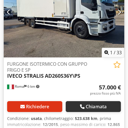
1
/
33
FURGONE ISOTERMICO CON GRUPPO
FRIGO E SP
IVECO STRALIS
AD260S36Y\PS
57.000 €
Roma
6 km
prezzo fisso più IVA
Richiedere
Chiamata
Condizione:
usata
, chilometraggio:
523.638 km
, prima
immatricolazione:
12/2015
, peso massimo di carico:
12.865