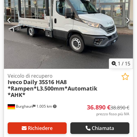
1
/
15
Veicolo di recupero
Iveco
Daily 35S16 HA8
*Rampen*L3.500mm*Automatik
*AHK*
36.890 €
Burghaun
1.005 km
38.890 €
prezzo fisso più IVA
Richiedere
Chiamata