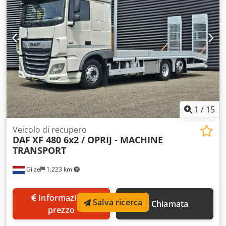
1
/
15
Veicolo di recupero
DAF
XF 480 6x2 / OPRIJ - MACHINE
TRANSPORT
Gilze
1.223 km
Informazione
Salva ricerca
Chiamata
prezzo