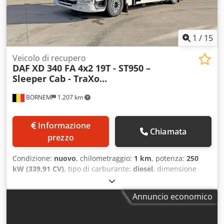
1
/
15
Veicolo di recupero
DAF
XD 340 FA 4x2 19T - ST950 –
Sleeper Cab - TraXo...
BORNEM
1.207 km
Informazione
Chiamata
prezzo
Condizione:
nuovo
, chilometraggio:
1 km
, potenza:
250
kW (339,91 CV)
, tipo di carburante:
diesel
, dimensione
degli pneumatici:
385/55R22.5
, configurazione degli assi:
4x2
, passo:
5.400 mm
, carburante:
diesel
, colore:
bianco
,
Annuncio economico
cabina di guida:
altro
, tipo di ingranaggio:
automatico
,
numero di marce:
12
, classe di emissione:
Euro 6
,
sospensione:
altro
, carico assiale ammesso (asse 1):
9.000