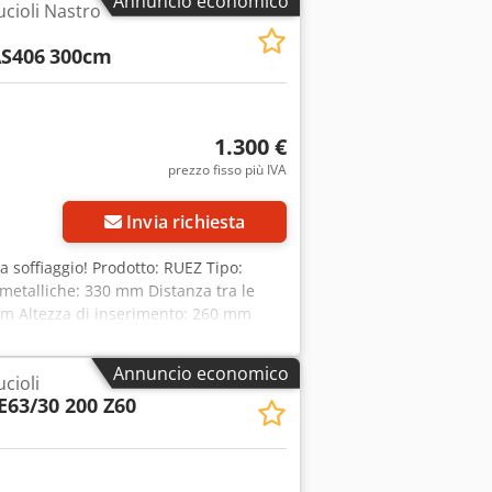
Annuncio economico
ucioli Nastro
iamento: A x L x P; 1900 x 900 x 1300
S406
300cm
1.300 €
prezzo fisso più IVA
Invia richiesta
a soffiaggio! Prodotto: RUEZ Tipo:
metalliche: 330 mm Distanza tra le
 mm Altezza di inserimento: 260 mm
co: 1100 mm Crjdogxqgzspfx Amaof
Annuncio economico
cioli
63/30 200 Z60