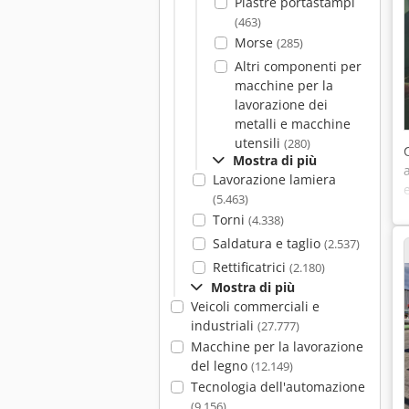
Piastre portastampi
(463)
Morse
(285)
Altri componenti per
macchine per la
lavorazione dei
metalli e macchine
utensili
(280)
Mostra di più
Lavorazione lamiera
(5.463)
Torni
(4.338)
Saldatura e taglio
(2.537)
Rettificatrici
(2.180)
Mostra di più
Veicoli commerciali e
industriali
(27.777)
Macchine per la lavorazione
del legno
(12.149)
Tecnologia dell'automazione
(9.156)