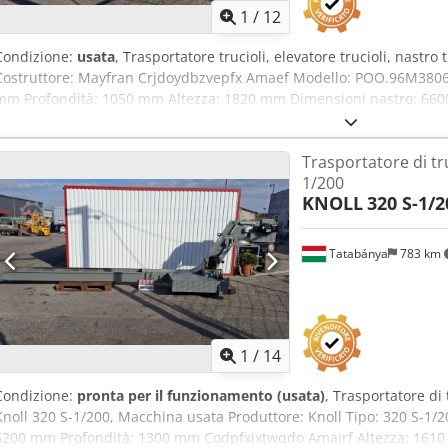
1
/
12
Condizione:
usata
, Trasportatore trucioli, elevatore trucioli, nastr
Costruttore: Mayfran Crjdoydbzvepfx Amaef Modello: POO.96M3806.
mm Profondità: 1050 mm Altezza: 1820 mm Dimensioni nastro: 6600 
Dimensione palette: 30 mm Passo palette: 245 mm
Trasportatore di tru
1/200
KNOLL
320 S-1/2
Tatabánya
783 km
1
/
14
Condizione:
pronta per il funzionamento (usata)
, Trasportatore di 
Knoll 320 S-1/200, Macchina usata Produttore: Knoll Tipo: 320 S-1/
6200 mm Profondità: 1300 mm Codpfxjxtwqdo Amajrf Altezza: 1610 m