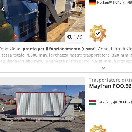
Norken
1.043 km
1
/
3
Condizione:
pronta per il funzionamento (usata)
, Anno di produzi
altezza totale:
1.300 mm
, larghezza nastro trasportatore:
320 mm
,
espulsione:
1.000 mm
, lunghezza di trasporto:
1.900 mm
, lunghezz
altezza di installazione:
180 mm
, Trasportatore trucioli Knoll 240 S
Larghezza di installazione: 320 mm Lunghezza del nastro trasportat
Trasportatore di tr
del trasportatore: 180 mm Crsdpfoyxxf Nex Amasf Per ulteriori dom
Mayfran
POO.96
Tatabánya
783 km