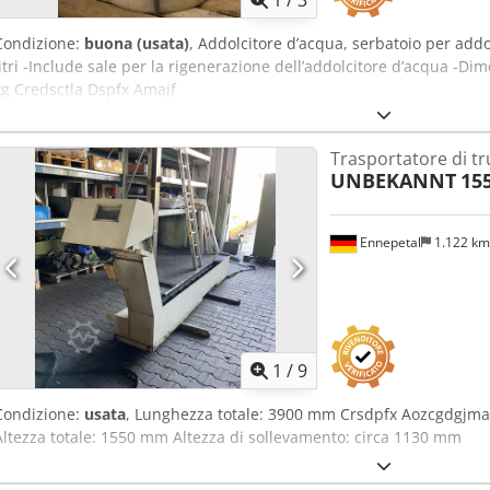
1
/
3
Condizione:
buona (usata)
, Addolcitore d’acqua, serbatoio per addo
litri -Include sale per la rigenerazione dell’addolcitore d’acqua -
kg Credsctla Dspfx Amajf
Trasportatore di tru
UNBEKANNT
15
Ennepetal
1.122 k
1
/
9
Condizione:
usata
, Lunghezza totale: 3900 mm Crsdpfx Aozcgdgjmas
Altezza totale: 1550 mm Altezza di sollevamento: circa 1130 mm