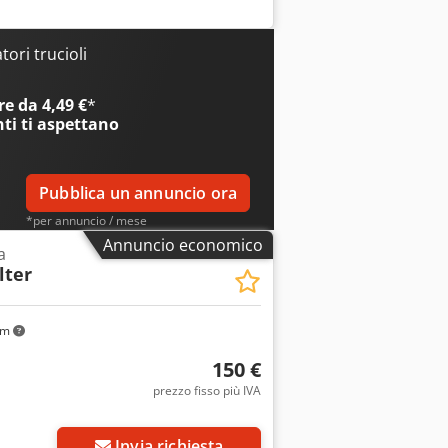
sione apertura di scarico: 550 x 530
ori trucioli
e da 4,49 €
*
nti
ti aspettano
Pubblica un annuncio ora
*per annuncio / mese
Annuncio economico
a
lter
km
150 €
prezzo fisso più IVA
Invia richiesta