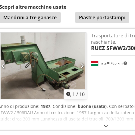
Scopri altre macchine usate
Mandrini a tre ganasce
Piastre portastampi
Trasportatore di tru
raschiante,
RUEZ SFWW2/30
Tata
785 km
1
/
10
Anno di produzione:
1987
, Condizione:
buona (usata)
, Con serbato
SFWW2 / 306DAU Anno di costruzione: 1987 Larghezza della catena 
guide: circa 300 mm Lunghezza di uscita dei trucioli: 700/1300 m
inserimento: circa 1000 mm Altezza di inserimento: 260 mm Lunghe
trasporto - altezza di scarico: 800 mm Velocità della cinghia: 26 m