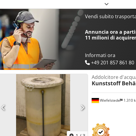
310 mm Velocità nastro: 1,8 m/min Anno di costruzione: 2015 Dimen
mm Apertura tramoggia: 3120 x 410 mm Passo lamelle: 315 mm
Vendi subito trasportat
Annuncia ora a partir
11 milioni di acquire
Informati ora
+49 201 857 861 80
Addolcitore d'acqu
Kunststoff
Behä
Wiefelstede
1.310 