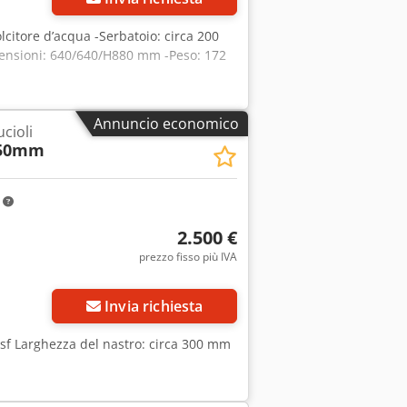
lcitore d’acqua -Serbatoio: circa 200
Dimensioni: 640/640/H880 mm -Peso: 172
Annuncio economico
cioli
50mm
m
2.500 €
prezzo fisso più IVA
Invia richiesta
f Larghezza del nastro: circa 300 mm