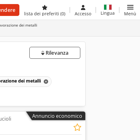
endere
Lingua
lista dei preferiti
(0)
Accesso
Menù
avorazione dei metalli
Rilevanza
orazione dei metalli
Annuncio economico
cioli