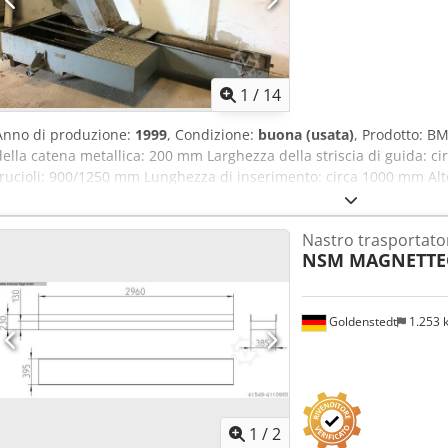
1
/
14
Anno di produzione:
1999
, Condizione:
buona (usata)
, Prodotto: B
della catena metallica: 200 mm Larghezza della striscia di guida: c
trucioli: 900/1250 mm Lunghezza di inserimento: circa 1000 mm Al
Larghezza di inserimento: 350 mm Lunghezza totale: 3600 mm Altezza
800 mm Velocità del nastro: 26 mm/s = 1,6 m/min Potenza del motore
Nastro trasportato
50 Hz Dimensioni del telaio: A x L x P; 8700 x 900 x 1500 mm Cjdjhq
NSM MAGNETTE
Goldenstedt
1.253
1
/
2