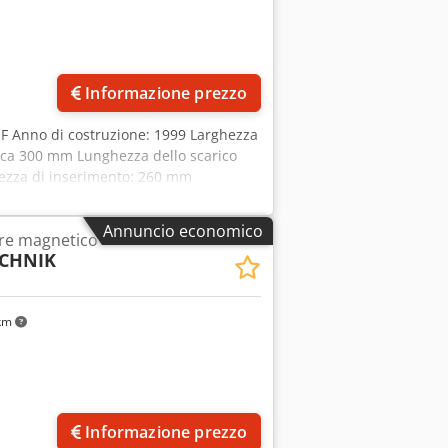
Informazione prezzo
MF Anno di costruzione: 1999 Larghezza
irca 300 mm Lunghezza dello scarico
tezza di inserimento: 260 mm
 di trasporto – altezza di scarico:
: 0,25 kW Tensione di rete: 400 Volt,
Annuncio economico
re magnetico
 Hz Hjpfx Amaerf Peso: 400 kg
CHNIK
 km
Richiedi più foto
Informazione prezzo