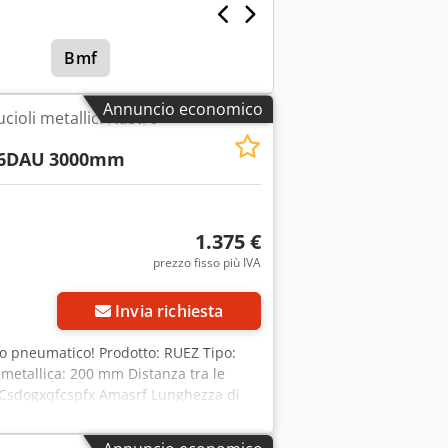
Bmf
Annuncio economico
cioli metallici Nastro
6DAU
3000mm
1.375 €
prezzo fisso più IVA
Invia richiesta
io pneumatico! Prodotto: RUEZ Tipo:
metallica: 200 mm Distanza tra le
m Csdogxqfcspfx Amasrf Lunghezza di
zza totale: 3000 mm Altezza di
m/sec = 1,6 m/min Potenza del motore: