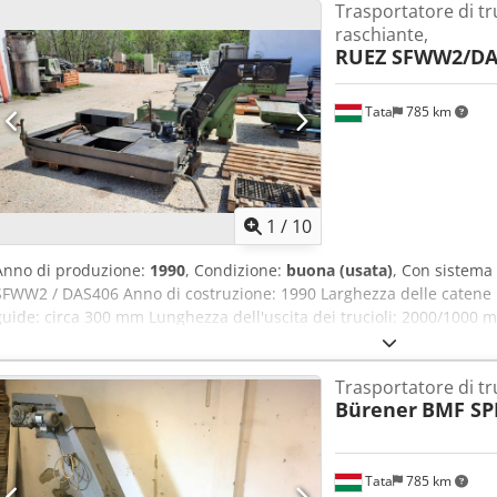
Trasportatore di tr
0,25 kW Allacciamento alla rete: 400 V, 50 Hz Dimensioni dell'allogg
raschiante,
mm Peso: 300 kg Set composto da 2 pezzi.
RUEZ SFWW2/DA
Tata
785 km
1
/
10
Anno di produzione:
1990
, Condizione:
buona (usata)
, Con sistema 
SFWW2 / DAS406 Anno di costruzione: 1990 Larghezza delle catene 
guide: circa 300 mm Lunghezza dell'uscita dei trucioli: 2000/1000
Lunghezza totale: 3000 mm Altezza di trasporto - altezza di scari
Trasportatore di tru
Bürener
BMF SPE
Tata
785 km