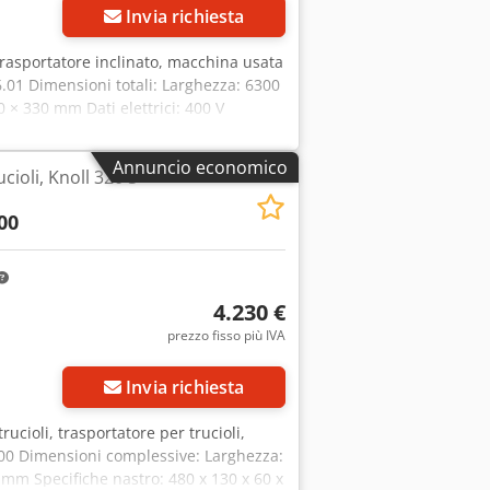
Invia richiesta
o trasportatore inclinato, macchina usata
01 Dimensioni totali: Larghezza: 6300
× 330 mm Dati elettrici: 400 V
Annuncio economico
cioli, Knoll 320 S-
00
4.230 €
prezzo fisso più IVA
Invia richiesta
trucioli, trasportatore per trucioli,
200 Dimensioni complessive: Larghezza:
m Specifiche nastro: 480 x 130 x 60 x