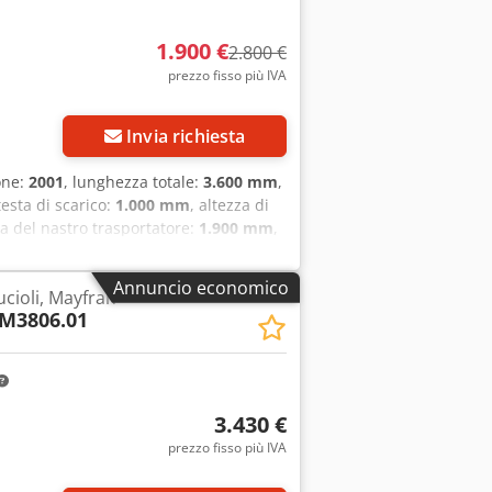
1.900 €
2.800 €
prezzo fisso più IVA
Invia richiesta
one:
2001
, lunghezza totale:
3.600 mm
,
 testa di scarico:
1.000 mm
, altezza di
a del nastro trasportatore:
1.900 mm
,
-1 in vendita in buone condizioni.
ore fino allo scarico: 1900 mm Altezza
Annuncio economico
ucioli, Mayfran
ande siamo a vostra disposizione.
M3806.01
3.430 €
prezzo fisso più IVA