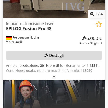
1
/
4
Impianto di incisione laser
EPILOG
Fusion Pro 48
6.000 €
Freiberg am Neckar
829 km
Ancora 37 giorni
Dettagli
Anno di produzione:
2019
, ore di funzionamento:
4.458 h
,
Condizione:
usata
, numero macchina/veicolo:
168030-
1903774836
, Area di lavoro: 1.219 x 914 mm, dotata di
sistema di aspirazione TBH LN 265, numero di serie:
212492, 2 PC, tastiera e mouse. Djdpfx Aezqza Dsgyeck