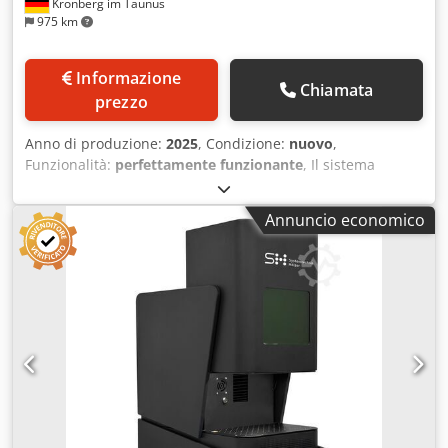
Kronberg im Taunus
975 km
Informazione
Chiamata
prezzo
Anno di produzione:
2025
, Condizione:
nuovo
,
Funzionalità:
perfettamente funzionante
, Il sistema
universale di marcatura laser LAS 28 XLe di Systemtechnik
Hölzer GmbH può essere utilizzato per un'ampia gamma di
Annuncio economico
applicazioni di marcatura. Con il laser a fibra integrato è
possibile marcare quasi tutti i materiali come acciaio,
carburo, alluminio e plastica. A seconda delle esigenze, il
sistema può essere dotato di un laser in fibra da 20, 30 o
50 watt. Per la marcatura permanente, l'uso del laser è
necessario in molti settori. Con il potente software del
laser, testi, numeri, codici 2D, codici QR e loghi possono
essere realizzati con pochi clic, senza bisogno di
conoscenze di programmazione approfondite. I numeri di
serie e di articolo vengono incrementati automaticamente
dal software dopo un'impostazione preliminare. Inoltre, il