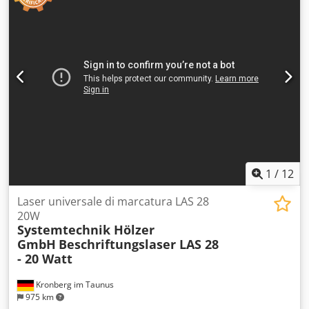
lavoro) - Telaio in profilo di alluminio - Connessione 230V -
CV - Materiale: acciaio SM Dimensioni: Lunghezza x
Raffreddato ad aria - Computer portatile con sistema
Larghezza x Altezza: 0,9 x 0,9 x 1,2 metri / Peso: 300 kg
operativo Windows - Dimensioni: 800x600x1660mm (LxLxH)
- Peso: circa 80 Kg
1
/
12
Laser universale di marcatura LAS 28
20W
Systemtechnik Hölzer
GmbH
Beschriftungslaser LAS 28
- 20 Watt
Kronberg im Taunus
975 km