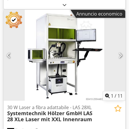
come nuovo. Dcjdpfxozp Hk Es Agyok
Annuncio economico
1
/
11
30 W Laser a fibra adattabile - LAS 28XL
Systemtechnik Hölzer GmbH
LAS
28 XLe Laser mit XXL Innenraum