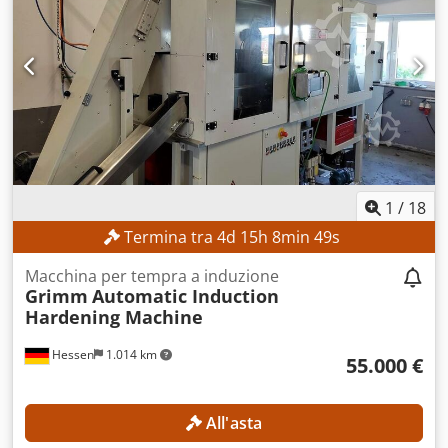
1
/
18
Termina tra
4
d
15
h
8
min
47
s
Macchina per tempra a induzione
Grimm
Automatic Induction
Hardening Machine
Hessen
1.014 km
55.000 €
All'asta