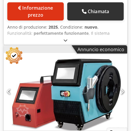
Conforme a CE, secondo le direttive UE - Lunghezza d'onda
Informazione
Chiamata
1064nm - Dimensione del campo di marcatura 70x70 mm
prezzo
(opzionale: più grande) - Lampada di segnalazione per
l'indicazione dello stato di funzionamento - Software di
Anno di produzione:
2025
, Condizione:
nuovo
,
marcatura EZCAD - Connessione 230V - Raffreddato ad aria
Funzionalità:
perfettamente funzionante
, Il sistema
- Laptop con sistema operativo Windows - Dimensioni: 350
universale di marcatura laser LAS 28 XLe di Systemtechnik
x 605 x 1080 mm (LxLxH) - Peso: circa 40 Kg - Peso dell'unità
Hölzer GmbH può essere utilizzato per un'ampia gamma di
laser portatile 2,8 Kg - Cavo in fibra ottica di circa 2,50 m -
Annuncio economico
applicazioni di marcatura. Con il laser a fibra integrato è
Estrazione opzionale
possibile marcare quasi tutti i materiali come acciaio,
carburo, alluminio e plastica. A seconda delle esigenze, il
sistema può essere dotato di un laser in fibra da 20, 30 o
50 watt. Per la marcatura permanente, l'uso del laser è
necessario in molti settori. Con il potente software del
laser, testi, numeri, codici 2D, codici QR e loghi possono
essere realizzati con pochi clic, senza bisogno di
conoscenze di programmazione approfondite. I numeri di
serie e di articolo vengono incrementati automaticamente
dal software dopo un'impostazione preliminare. Inoltre, il
software può leggere i dati (informazioni variabili come
numeri di disegno, denominazioni di progetto, ecc.) da