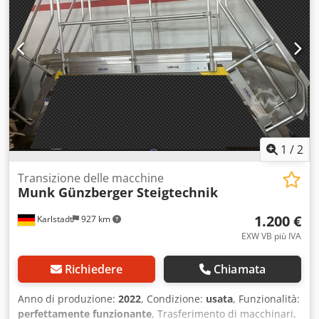
1
/
2
Transizione delle macchine
Munk Günzberger Steigtechnik
1.200 €
Karlstadt
927 km
EXW VB più IVA
Richiedere
Chiamata
Anno di produzione:
2022
, Condizione:
usata
, Funzionalità:
perfettamente funzionante
, Trasferimento di macchinari,