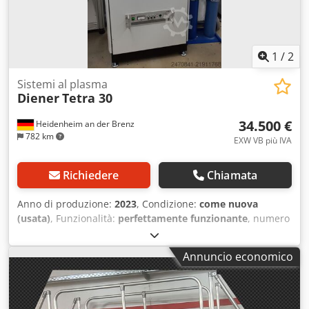
1
/
2
Sistemi al plasma
Diener
Tetra 30
34.500 €
Heidenheim an der Brenz
782 km
EXW VB più IVA
Richiedere
Chiamata
Anno di produzione:
2023
, Condizione:
come nuova
(usata)
, Funzionalità:
perfettamente funzionante
, numero
macchina/veicolo:
123168
, Impianto come nuovo;
Attualmente presso la filiale Dcsdpfx Aey R Ah Esgysk
Annuncio economico