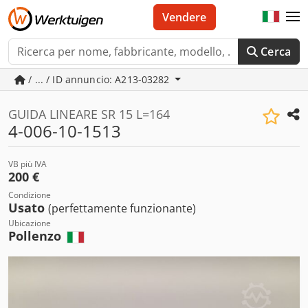
Vendere
Cerca
/ ... / ID annuncio: A213-03282
GUIDA LINEARE SR 15 L=164
4-006-10-1513
VB più IVA
200 €
Condizione
Usato
(perfettamente funzionante)
Ubicazione
Pollenzo