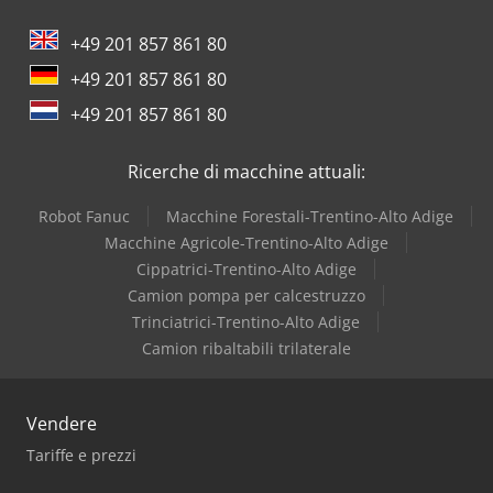
gancio di traino, volante multifunzione, tetto panoramico,
2 alzacristalli elettrici, specchietti elettrici, ABS, ASR,
+49 201 857 861 80
bloccaggio del differenziale. Portata utile: 13.220 kg Peso a
+49 201 857 861 80
vuoto: 12.780 kg Dodpfx Ahexl I Rfjkswa Dimensioni interne
allestimento: Lunghezza: 7,25 metri Larghezza: 2,48 metri
+49 201 857 861 80
Altezza: 2,70 metri Asse anteriore: SOSPENSIONE
PNEUMATICA Asse posteriore: SOSPENSIONE PNEUMATICA
Ricerche di macchine attuali:
Asse di trascinamento: SOSPENSIONE PNEUMATICA +
STERZANTE + SOLLEVABILE
Robot Fanuc
Macchine Forestali-Trentino-Alto Adige
Macchine Agricole-Trentino-Alto Adige
Cippatrici-Trentino-Alto Adige
Camion pompa per calcestruzzo
Trinciatrici-Trentino-Alto Adige
Camion ribaltabili trilaterale
Vendere
Tariffe e prezzi