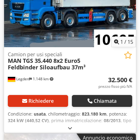
1
/
15
Camion per usi speciali
MAN
TGS 35.440 8x2 Euro5
Feldbinder Siloaufbau 37m³
32.500 €
Legden
1.148 km
prezzo fisso più IVA
Richiedere
Chiamata
Condizione:
usata
, chilometraggio:
823.180 km
, potenza:
324 kW (440,52 CV)
, prima immatricolazione:
08/2013
, tipo
di carburante:
diesel
, peso complessivo:
32.000 kg
,
configurazione degli assi:
3 assi
, colore:
blu
, tipo di
Annuncio economico