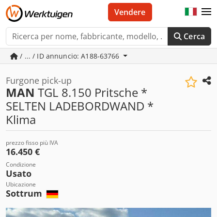
Vendere
Cerca
/ ... / ID annuncio: A188-63766
Furgone pick-up
MAN
TGL 8.150 Pritsche *
SELTEN LADEBORDWAND *
Klima
prezzo fisso più IVA
16.450 €
Condizione
Usato
Ubicazione
Sottrum